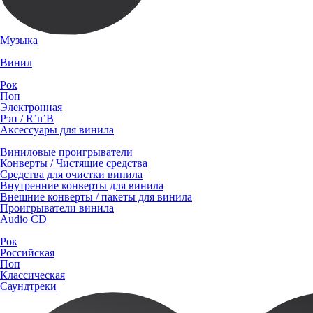
Музыка
Винил
Рок
Поп
Электронная
Рэп / R’n’B
Аксессуары для винила
Виниловые проигрыватели
Конверты / Чистящие средства
Средства для очистки винила
Внутренние конверты для винила
Внешние конверты / пакеты для винила
Проигрыватели винила
Audio CD
Рок
Российская
Поп
Классическая
Саундтреки