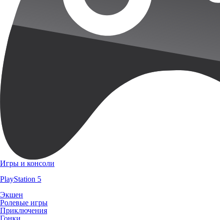
Игры и консоли
PlayStation 5
Экшен
Ролевые игры
Приключения
Гонки