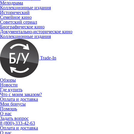
Мелодрама
Коллекционные издания
Исторический
Семейное кино
Советский сериал
Биографическое кино
Документально-историческое кино
Коллекционные издания
Trade-In
Обзоры
Новости
Где купить
Что с моим заказом?
Оплата и доставка
Мои бонусы
Помощь
О нас
Задать вопрос
8 (800)-333-42-63
Оплата и доставка
О нас