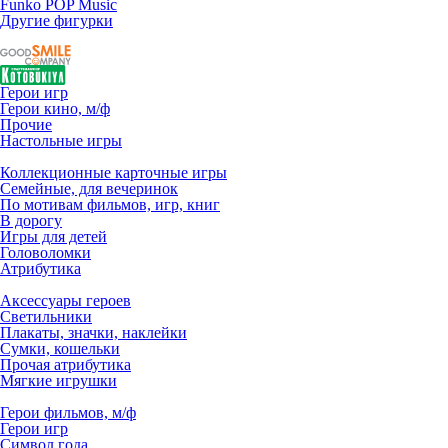
Funko POP Music
Другие фигурки
Герои игр
Герои кино, м/ф
Прочие
Настольные игры
Коллекционные карточные игры
Семейные, для вечеринок
По мотивам фильмов, игр, книг
В дорогу
Игры для детей
Головоломки
Атрибутика
Аксессуары героев
Светильники
Плакаты, значки, наклейки
Сумки, кошельки
Прочая атрибутика
Мягкие игрушки
Герои фильмов, м/ф
Герои игр
Символ года