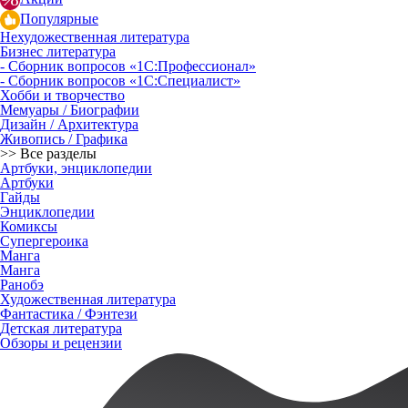
Популярные
Нехудожественная литература
Бизнес литература
- Сборник вопросов «1С:Профессионал»
- Сборник вопросов «1С:Специалист»
Хобби и творчество
Мемуары / Биографии
Дизайн / Архитектура
Живопись / Графика
>> Все разделы
Артбуки, энциклопедии
Артбуки
Гайды
Энциклопедии
Комиксы
Супергероика
Манга
Манга
Ранобэ
Художественная литература
Фантастика / Фэнтези
Детская литература
Обзоры и рецензии