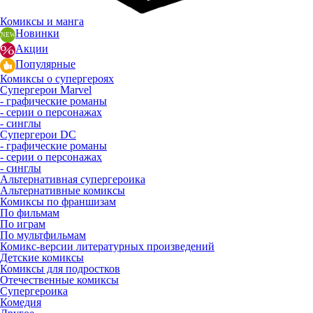
Комиксы и манга
Новинки
Акции
Популярные
Комиксы о супергероях
Супергерои Marvel
- графические романы
- серии о персонажах
- синглы
Супергерои DC
- графические романы
- серии о персонажах
- синглы
Альтернативная супергероика
Альтернативные комиксы
Комиксы по франшизам
По фильмам
По играм
По мультфильмам
Комикс-версии литературных произведений
Детские комиксы
Комиксы для подростков
Отечественные комиксы
Супергероика
Комедия