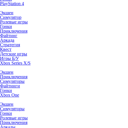
PlayStation 4
Экшен
Симулятор
Ролевые игры
Гонки
Приключения
Файтинг
Аркада
Стратегия
Квест
Детские игры
Игры Б/У
Xbox Series X/S
Экшен
Приключения
Симуляторы
Файтинги
Гонки
Xbox One
Экшен
Симуляторы
Гонки
Ролевые игры
Приключения
Аркады