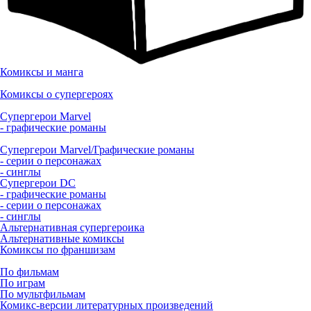
Комиксы и манга
Комиксы о супергероях
Супергерои Marvel
- графические романы
Супергерои Marvel/Графические романы
- серии о персонажах
- синглы
Супергерои DC
- графические романы
- серии о персонажах
- синглы
Альтернативная супергероика
Альтернативные комиксы
Комиксы по франшизам
По фильмам
По играм
По мультфильмам
Комикс-версии литературных произведений