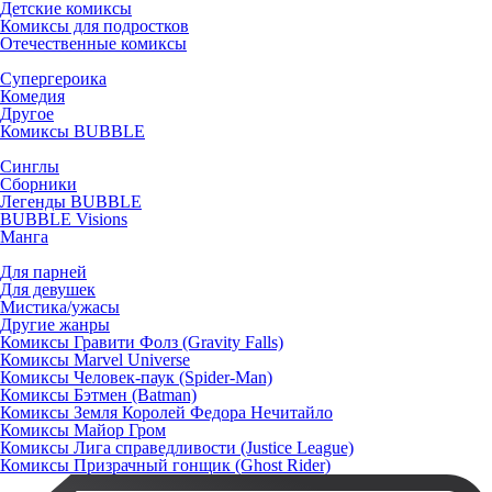
Детские комиксы
Комиксы для подростков
Отечественные комиксы
Супергероика
Комедия
Другое
Комиксы BUBBLE
Синглы
Сборники
Легенды BUBBLE
BUBBLE Visions
Манга
Для парней
Для девушек
Мистика/ужасы
Другие жанры
Комиксы Гравити Фолз (Gravity Falls)
Комиксы Marvel Universe
Комиксы Человек-паук (Spider-Man)
Комиксы Бэтмен (Batman)
Комиксы Земля Королей Федора Нечитайло
Комиксы Майор Гром
Комиксы Лига справедливости (Justice League)
Комиксы Призрачный гонщик (Ghost Rider)