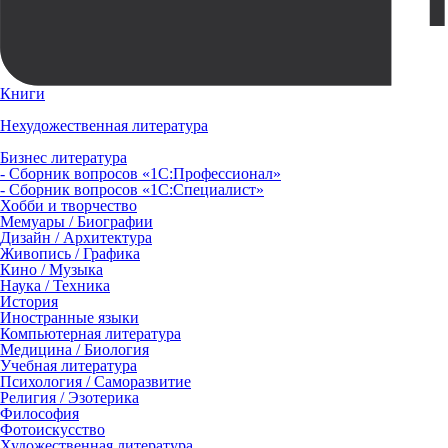
Книги
Нехудожественная литература
Бизнес литература
- Сборник вопросов «1С:Профессионал»
- Сборник вопросов «1С:Специалист»
Хобби и творчество
Мемуары / Биографии
Дизайн / Архитектура
Живопись / Графика
Кино / Музыка
Наука / Техника
История
Иностранные языки
Компьютерная литература
Медицина / Биология
Учебная литература
Психология / Саморазвитие
Религия / Эзотерика
Философия
Фотоискусство
Художественная литература