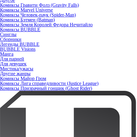
Другое
Комиксы Гравити Фолз (Gravity Falls)
Комиксы Marvel Universe
Комиксы Человек-паук (Spider-Man)
Комиксы Бэтмен (Batman)
Комиксы Земля Королей Федора Нечитайло
Комиксы BUBBLE
Синглы
Сборники
Легенды BUBBLE
BUBBLE Visions
Манга
Для парней
Для девушек
Мистика/ужасы
Другие жанры
Комиксы Майор Гром
Комиксы Лига справедливости (Justice League)
Комиксы Призрачный гонщик (Ghost Rider)