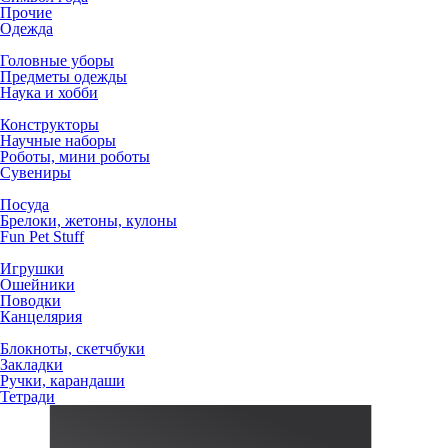
Прочие
Одежда
Головные уборы
Предметы одежды
Наука и хобби
Конструкторы
Научные наборы
Роботы, мини роботы
Сувениры
Посуда
Брелоки, жетоны, кулоны
Fun Pet Stuff
Игрушки
Ошейники
Поводки
Канцелярия
Блокноты, скетчбуки
Закладки
Ручки, карандаши
Тетради