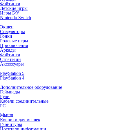
Файтинги
Детские игры
Игры Б/У
Nintendo Switch
Экшен
Симуляторы
Гонки
Ролевые игры
Приключения
Аркады
Файтинги
Стратегии
Аксессуары
PlayStation 5
PlayStation 4
Дополнительное оборудование
Геймпады
Рули
Кабели соединительные
PC
Мыши
Коврики для мышек
Гарнитуры
Носители информации