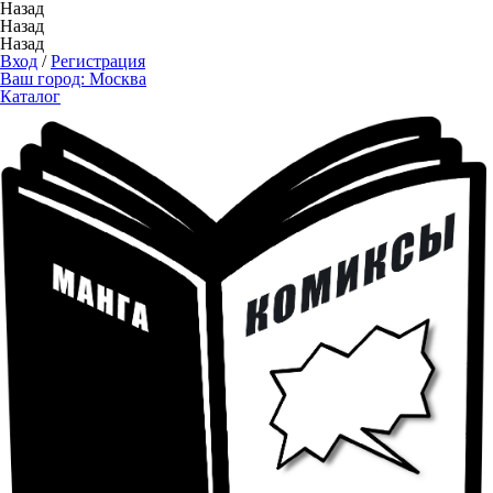
Назад
Назад
Назад
Вход
/
Регистрация
Ваш город:
Москва
Каталог