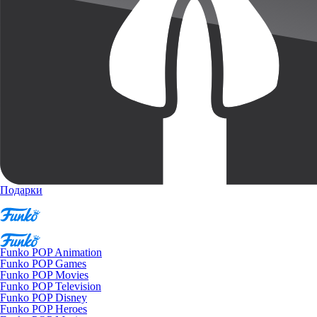
Подарки
Funko POP Animation
Funko POP Games
Funko POP Movies
Funko POP Television
Funko POP Disney
Funko POP Heroes