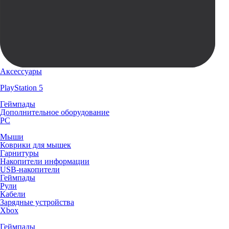
Аксессуары
PlayStation 5
Геймпады
Дополнительное оборудование
PC
Мыши
Коврики для мышек
Гарнитуры
Накопители информации
USB-накопители
Геймпады
Рули
Кабели
Зарядные устройства
Xbox
Геймпады