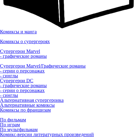
Комиксы и манга
Комиксы о супергероях
Супергерои Marvel
- графические романы
Супергерои Marvel/Графические романы
- серии о персонажах
- синглы
Супергерои DC
- графические романы
- серии о персонажах
- синглы
Альтернативная супергероика
Альтернативные комиксы
Комиксы по франшизам
По фильмам
По играм
По мультфильмам
Комикс-версии литературных произведений