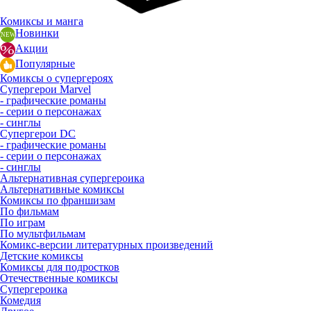
Комиксы и манга
Новинки
Акции
Популярные
Комиксы о супергероях
Супергерои Marvel
- графические романы
- серии о персонажах
- синглы
Супергерои DC
- графические романы
- серии о персонажах
- синглы
Альтернативная супергероика
Альтернативные комиксы
Комиксы по франшизам
По фильмам
По играм
По мультфильмам
Комикс-версии литературных произведений
Детские комиксы
Комиксы для подростков
Отечественные комиксы
Супергероика
Комедия