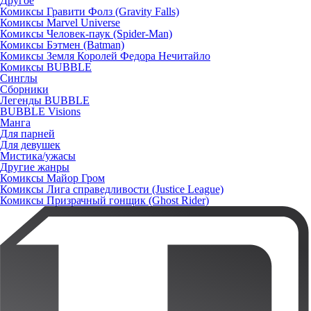
Другое
Комиксы Гравити Фолз (Gravity Falls)
Комиксы Marvel Universe
Комиксы Человек-паук (Spider-Man)
Комиксы Бэтмен (Batman)
Комиксы Земля Королей Федора Нечитайло
Комиксы BUBBLE
Синглы
Сборники
Легенды BUBBLE
BUBBLE Visions
Манга
Для парней
Для девушек
Мистика/ужасы
Другие жанры
Комиксы Майор Гром
Комиксы Лига справедливости (Justice League)
Комиксы Призрачный гонщик (Ghost Rider)