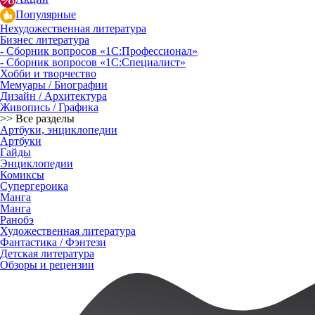
Популярные
Нехудожественная литература
Бизнес литература
- Сборник вопросов «1С:Профессионал»
- Сборник вопросов «1С:Специалист»
Хобби и творчество
Мемуары / Биографии
Дизайн / Архитектура
Живопись / Графика
>> Все разделы
Артбуки, энциклопедии
Артбуки
Гайды
Энциклопедии
Комиксы
Супергероика
Манга
Манга
Ранобэ
Художественная литература
Фантастика / Фэнтези
Детская литература
Обзоры и рецензии