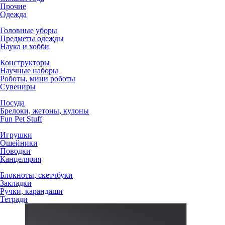
Прочие
Одежда
Головные уборы
Предметы одежды
Наука и хобби
Конструкторы
Научные наборы
Роботы, мини роботы
Сувениры
Посуда
Брелоки, жетоны, кулоны
Fun Pet Stuff
Игрушки
Ошейники
Поводки
Канцелярия
Блокноты, скетчбуки
Закладки
Ручки, карандаши
Тетради