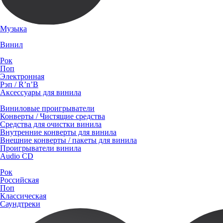
Музыка
Винил
Рок
Поп
Электронная
Рэп / R’n’B
Аксессуары для винила
Виниловые проигрыватели
Конверты / Чистящие средства
Средства для очистки винила
Внутренние конверты для винила
Внешние конверты / пакеты для винила
Проигрыватели винила
Audio CD
Рок
Российская
Поп
Классическая
Саундтреки