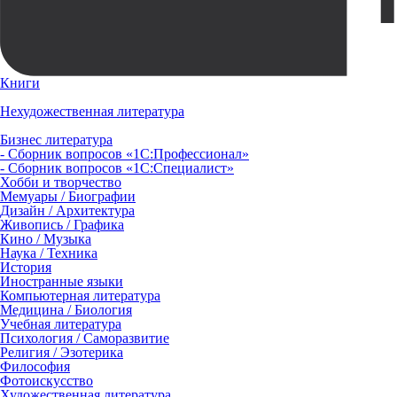
Книги
Нехудожественная литература
Бизнес литература
- Сборник вопросов «1С:Профессионал»
- Сборник вопросов «1С:Специалист»
Хобби и творчество
Мемуары / Биографии
Дизайн / Архитектура
Живопись / Графика
Кино / Музыка
Наука / Техника
История
Иностранные языки
Компьютерная литература
Медицина / Биология
Учебная литература
Психология / Саморазвитие
Религия / Эзотерика
Философия
Фотоискусство
Художественная литература