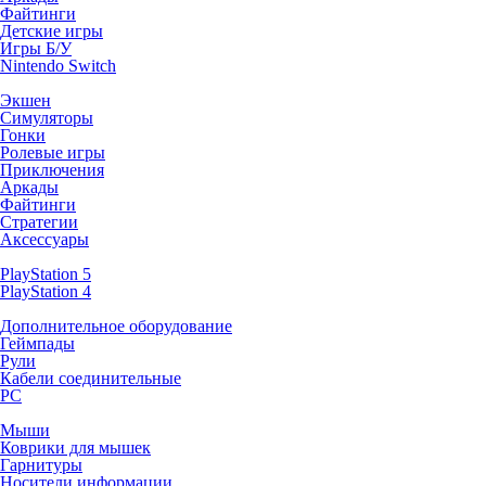
Файтинги
Детские игры
Игры Б/У
Nintendo Switch
Экшен
Симуляторы
Гонки
Ролевые игры
Приключения
Аркады
Файтинги
Стратегии
Аксессуары
PlayStation 5
PlayStation 4
Дополнительное оборудование
Геймпады
Рули
Кабели соединительные
PC
Мыши
Коврики для мышек
Гарнитуры
Носители информации