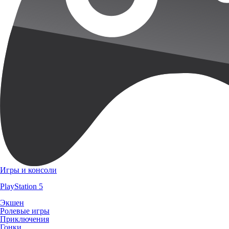
Игры и консоли
PlayStation 5
Экшен
Ролевые игры
Приключения
Гонки