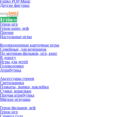
Funko POP Music
Другие фигурки
Герои игр
Герои кино, м/ф
Прочие
Настольные игры
Коллекционные карточные игры
Семейные, для вечеринок
По мотивам фильмов, игр, книг
В дорогу
Игры для детей
Головоломки
Атрибутика
Аксессуары героев
Светильники
Плакаты, значки, наклейки
Сумки, кошельки
Прочая атрибутика
Мягкие игрушки
Герои фильмов, м/ф
Герои игр
Символ года