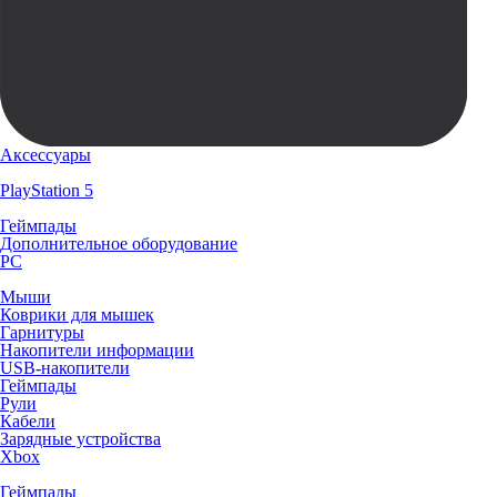
Аксессуары
PlayStation 5
Геймпады
Дополнительное оборудование
PC
Мыши
Коврики для мышек
Гарнитуры
Накопители информации
USB-накопители
Геймпады
Рули
Кабели
Зарядные устройства
Xbox
Геймпады