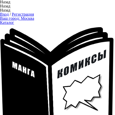
Назад
Назад
Назад
Вход
/
Регистрация
Ваш город:
Москва
Каталог