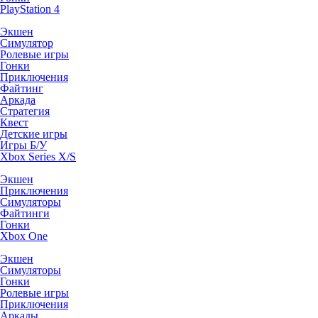
PlayStation 4
Экшен
Симулятор
Ролевые игры
Гонки
Приключения
Файтинг
Аркада
Стратегия
Квест
Детские игры
Игры Б/У
Xbox Series X/S
Экшен
Приключения
Симуляторы
Файтинги
Гонки
Xbox One
Экшен
Симуляторы
Гонки
Ролевые игры
Приключения
Аркады