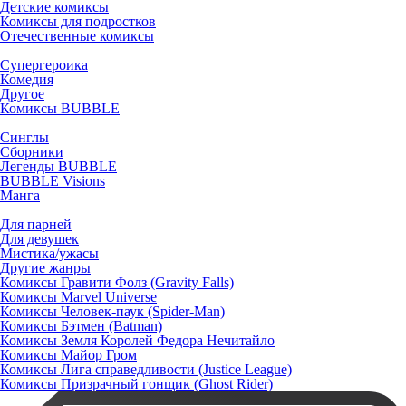
Детские комиксы
Комиксы для подростков
Отечественные комиксы
Супергероика
Комедия
Другое
Комиксы BUBBLE
Синглы
Сборники
Легенды BUBBLE
BUBBLE Visions
Манга
Для парней
Для девушек
Мистика/ужасы
Другие жанры
Комиксы Гравити Фолз (Gravity Falls)
Комиксы Marvel Universe
Комиксы Человек-паук (Spider-Man)
Комиксы Бэтмен (Batman)
Комиксы Земля Королей Федора Нечитайло
Комиксы Майор Гром
Комиксы Лига справедливости (Justice League)
Комиксы Призрачный гонщик (Ghost Rider)