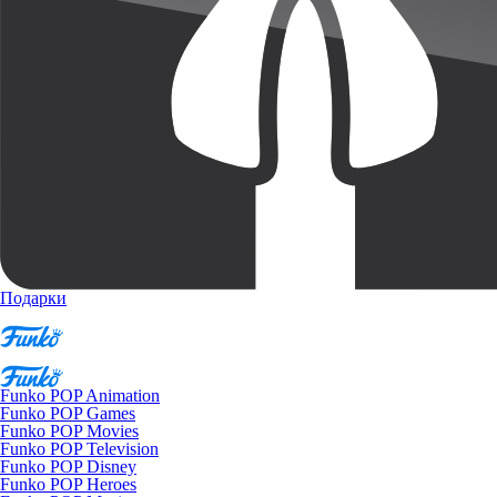
Подарки
Funko POP Animation
Funko POP Games
Funko POP Movies
Funko POP Television
Funko POP Disney
Funko POP Heroes