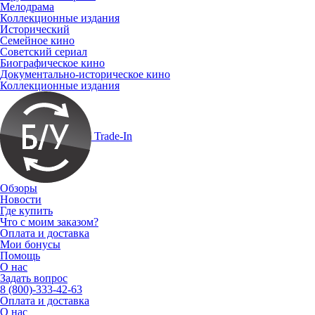
Мелодрама
Коллекционные издания
Исторический
Семейное кино
Советский сериал
Биографическое кино
Документально-историческое кино
Коллекционные издания
Trade-In
Обзоры
Новости
Где купить
Что с моим заказом?
Оплата и доставка
Мои бонусы
Помощь
О нас
Задать вопрос
8 (800)-333-42-63
Оплата и доставка
О нас