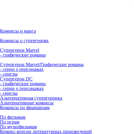
Комиксы и манга
Комиксы о супергероях
Супергерои Marvel
- графические романы
Супергерои Marvel/Графические романы
- серии о персонажах
- синглы
Супергерои DC
- графические романы
- серии о персонажах
- синглы
Альтернативная супергероика
Альтернативные комиксы
Комиксы по франшизам
По фильмам
По играм
По мультфильмам
Комикс-версии литературных произведений