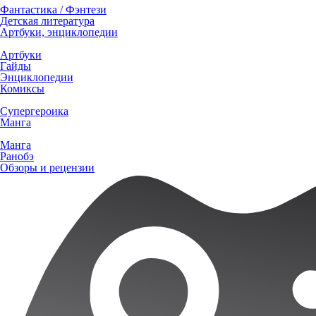
Фантастика / Фэнтези
Детская литература
Артбуки, энциклопедии
Артбуки
Гайды
Энциклопедии
Комиксы
Супергероика
Манга
Манга
Ранобэ
Обзоры и рецензии