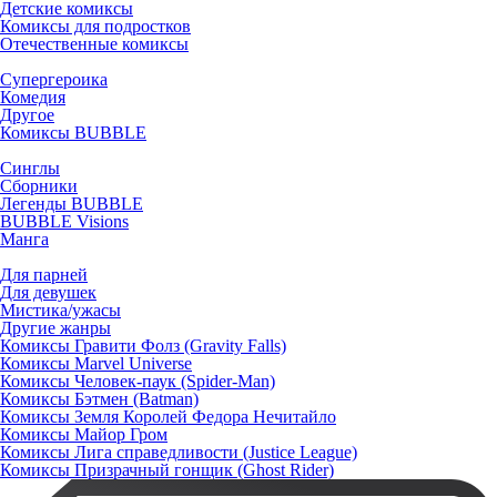
Детские комиксы
Комиксы для подростков
Отечественные комиксы
Супергероика
Комедия
Другое
Комиксы BUBBLE
Синглы
Сборники
Легенды BUBBLE
BUBBLE Visions
Манга
Для парней
Для девушек
Мистика/ужасы
Другие жанры
Комиксы Гравити Фолз (Gravity Falls)
Комиксы Marvel Universe
Комиксы Человек-паук (Spider-Man)
Комиксы Бэтмен (Batman)
Комиксы Земля Королей Федора Нечитайло
Комиксы Майор Гром
Комиксы Лига справедливости (Justice League)
Комиксы Призрачный гонщик (Ghost Rider)