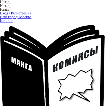
Назад
Назад
Назад
Вход
/
Регистрация
Ваш город:
Москва
Каталог