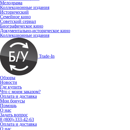
Мелодрама
Коллекционные издания
Исторический
Семейное кино
Советский сериал
Биографическое кино
Документально-историческое кино
Коллекционные издания
Trade-In
Обзоры
Новости
Где купить
Что с моим заказом?
Оплата и доставка
Мои бонусы
Помощь
О нас
Задать вопрос
8 (800)-333-42-63
Оплата и доставка
О нас