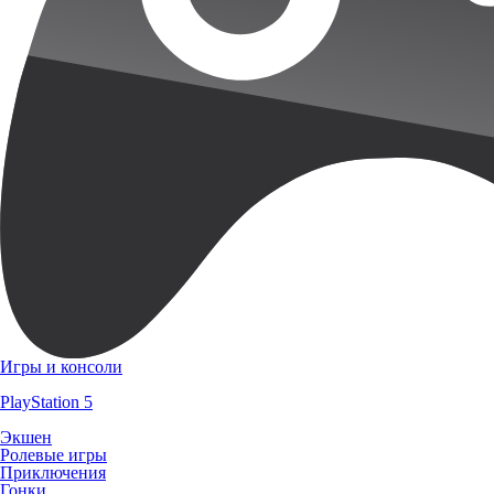
Игры и консоли
PlayStation 5
Экшен
Ролевые игры
Приключения
Гонки