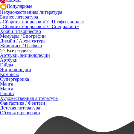
Популярные
Нехудожественная литература
Бизнес литература
- Сборник вопросов «1С:Профессионал»
- Сборник вопросов «1С:Специалист»
Хобби и творчество
Мемуары / Биографии
Дизайн / Архитектура
Живопись / Графика
>> Все разделы
Артбуки, энциклопедии
Артбуки
Гайды
Энциклопедии
Комиксы
Супергероика
Манга
Манга
Ранобэ
Художественная литература
Фантастика / Фэнтези
Детская литература
Обзоры и рецензии