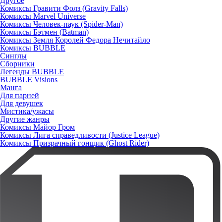
Другое
Комиксы Гравити Фолз (Gravity Falls)
Комиксы Marvel Universe
Комиксы Человек-паук (Spider-Man)
Комиксы Бэтмен (Batman)
Комиксы Земля Королей Федора Нечитайло
Комиксы BUBBLE
Синглы
Сборники
Легенды BUBBLE
BUBBLE Visions
Манга
Для парней
Для девушек
Мистика/ужасы
Другие жанры
Комиксы Майор Гром
Комиксы Лига справедливости (Justice League)
Комиксы Призрачный гонщик (Ghost Rider)