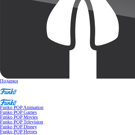
Подарки
Funko POP Animation
Funko POP Games
Funko POP Movies
Funko POP Television
Funko POP Disney
Funko POP Heroes