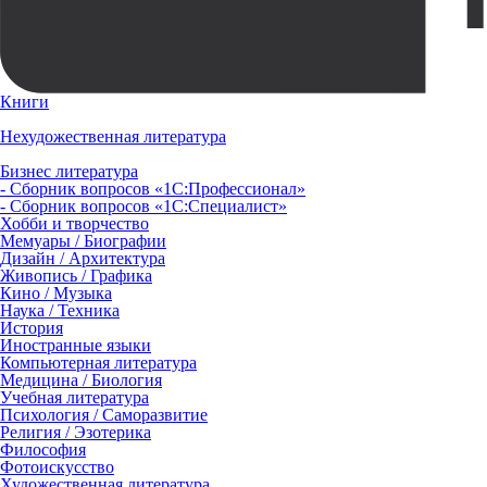
Книги
Нехудожественная литература
Бизнес литература
- Сборник вопросов «1С:Профессионал»
- Сборник вопросов «1С:Специалист»
Хобби и творчество
Мемуары / Биографии
Дизайн / Архитектура
Живопись / Графика
Кино / Музыка
Наука / Техника
История
Иностранные языки
Компьютерная литература
Медицина / Биология
Учебная литература
Психология / Саморазвитие
Религия / Эзотерика
Философия
Фотоискусство
Художественная литература