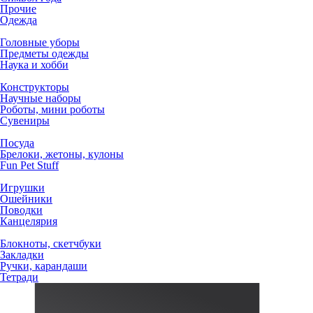
Прочие
Одежда
Головные уборы
Предметы одежды
Наука и хобби
Конструкторы
Научные наборы
Роботы, мини роботы
Сувениры
Посуда
Брелоки, жетоны, кулоны
Fun Pet Stuff
Игрушки
Ошейники
Поводки
Канцелярия
Блокноты, скетчбуки
Закладки
Ручки, карандаши
Тетради