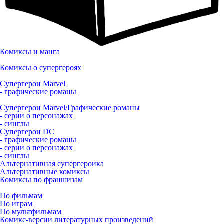
Комиксы и манга
Комиксы о супергероях
Супергерои Marvel
- графические романы
Супергерои Marvel/Графические романы
- серии о персонажах
- синглы
Супергерои DC
- графические романы
- серии о персонажах
- синглы
Альтернативная супергероика
Альтернативные комиксы
Комиксы по франшизам
По фильмам
По играм
По мультфильмам
Комикс-версии литературных произведений