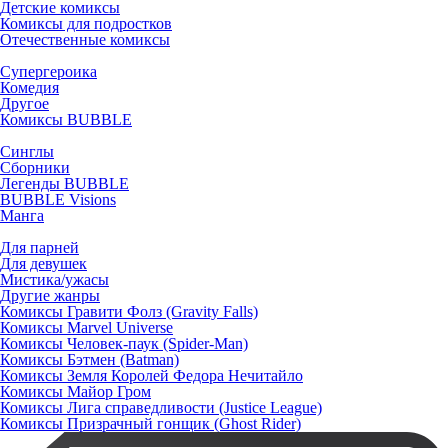
Детские комиксы
Комиксы для подростков
Отечественные комиксы
Супергероика
Комедия
Другое
Комиксы BUBBLE
Синглы
Сборники
Легенды BUBBLE
BUBBLE Visions
Манга
Для парней
Для девушек
Мистика/ужасы
Другие жанры
Комиксы Гравити Фолз (Gravity Falls)
Комиксы Marvel Universe
Комиксы Человек-паук (Spider-Man)
Комиксы Бэтмен (Batman)
Комиксы Земля Королей Федора Нечитайло
Комиксы Майор Гром
Комиксы Лига справедливости (Justice League)
Комиксы Призрачный гонщик (Ghost Rider)