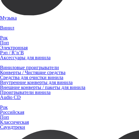
Музыка
Винил
Рок
Поп
Электронная
Рэп / R’n’B
Аксессуары для винила
Виниловые проигрыватели
Конверты / Чистящие средства
Средства для очистки винила
Внутренние конверты для винила
Внешние конверты / пакеты для винила
Проигрыватели винила
Audio CD
Рок
Российская
Поп
Классическая
Саундтреки