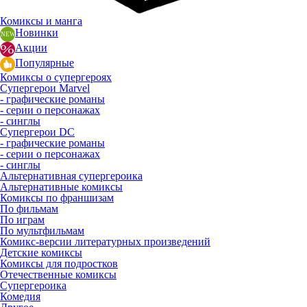
Комиксы и манга
Новинки
Акции
Популярные
Комиксы о супергероях
Супергерои Marvel
- графические романы
- серии о персонажах
- синглы
Супергерои DC
- графические романы
- серии о персонажах
- синглы
Альтернативная супергероика
Альтернативные комиксы
Комиксы по франшизам
По фильмам
По играм
По мультфильмам
Комикс-версии литературных произведений
Детские комиксы
Комиксы для подростков
Отечественные комиксы
Супергероика
Комедия