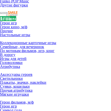
Funko POP Music
Другие фигурки
Герои игр
Герои кино, м/ф
Прочие
Настольные игры
Коллекционные карточные игры
Семейные, для вечеринок
По мотивам фильмов, игр, книг
В дорогу
Игры для детей
Головоломки
Атрибутика
Аксессуары героев
Светильники
Плакаты, значки, наклейки
Сумки, кошельки
Прочая атрибутика
Мягкие игрушки
Герои фильмов, м/ф
Герои игр
Символ года