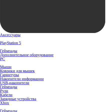
Аксессуары
PlayStation 5
Геймпады
Дополнительное оборудование
PC
Мыши
Коврики для мышек
Гарнитуры
Накопители информации
USB-накопители
Геймпады
Рули
Кабели
Зарядные устройства
Xbox
Геймпады