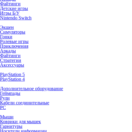
Файтинги
Детские игры
Игры Б/У
Nintendo Switch
Экшен
Симуляторы
Гонки
Ролевые игры
Приключения
Аркады
Файтинги
Стратегии
Аксессуары
PlayStation 5
PlayStation 4
Дополнительное оборудование
Геймпады
Рули
Кабели соединительные
PC
Мыши
Коврики для мышек
Гарнитуры
Носители информации