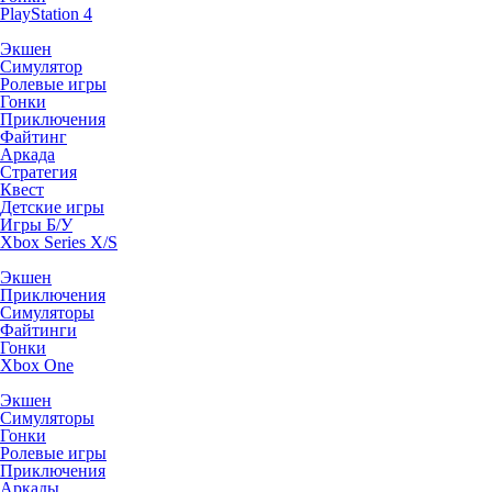
PlayStation 4
Экшен
Симулятор
Ролевые игры
Гонки
Приключения
Файтинг
Аркада
Стратегия
Квест
Детские игры
Игры Б/У
Xbox Series X/S
Экшен
Приключения
Симуляторы
Файтинги
Гонки
Xbox One
Экшен
Симуляторы
Гонки
Ролевые игры
Приключения
Аркады