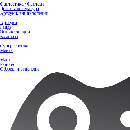
Фантастика / Фэнтези
Детская литература
Артбуки, энциклопедии
Артбуки
Гайды
Энциклопедии
Комиксы
Супергероика
Манга
Манга
Ранобэ
Обзоры и рецензии