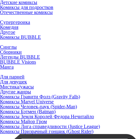
Детские комиксы
Комиксы для подростков
Отечественные комиксы
Супергероика
Комедия
Другое
Комиксы BUBBLE
Синглы
Сборники
Легенды BUBBLE
BUBBLE Visions
Манга
Для парней
Для девушек
Мистика/ужасы
Другие жанры
Комиксы Гравити Фолз (Gravity Falls)
Комиксы Marvel Universe
Комиксы Человек-паук (Spider-Man)
Комиксы Бэтмен (Batman)
Комиксы Земля Королей Федора Нечитайло
Комиксы Майор Гром
Комиксы Лига справедливости (Justice League)
Комиксы Призрачный гонщик (Ghost Rider)