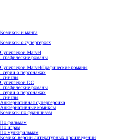
Комиксы и манга
Комиксы о супергероях
Супергерои Marvel
- графические романы
Супергерои Marvel/Графические романы
- серии о персонажах
- синглы
Супергерои DC
- графические романы
- серии о персонажах
- синглы
Альтернативная супергероика
Альтернативные комиксы
Комиксы по франшизам
По фильмам
По играм
По мультфильмам
Комикс-версии литературных произведений