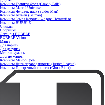
Другое
Комиксы Гравити Фолз (Gravity Falls)
Комиксы Marvel Universe
Комиксы Человек-паук (Spider-Man)
Комиксы Бэтмен (Batman)
Комиксы Земля Королей Федора Нечитайло
Комиксы BUBBLE
Синглы
Сборники
Легенды BUBBLE
BUBBLE Visions
Манга
Для парней
Для девушек
Мистика/ужасы
Другие жанры
Комиксы Майор Гром
Комиксы Лига справедливости (Justice League)
Комиксы Призрачный гонщик (Ghost Rider)