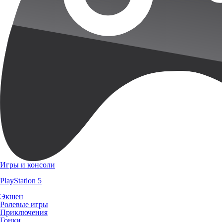
Игры и консоли
PlayStation 5
Экшен
Ролевые игры
Приключения
Гонки