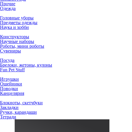
Прочие
Одежда
Головные уборы
Предметы одежды
Наука и хобби
Конструкторы
Научные наборы
Роботы, мини роботы
Сувениры
Посуда
Брелоки, жетоны, кулоны
Fun Pet Stuff
Игрушки
Ошейники
Поводки
Канцелярия
Блокноты, скетчбуки
Закладки
Ручки, карандаши
Тетради