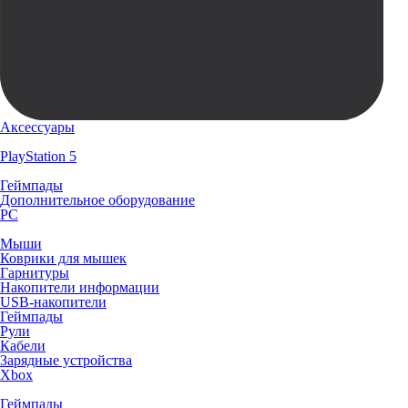
Аксессуары
PlayStation 5
Геймпады
Дополнительное оборудование
PC
Мыши
Коврики для мышек
Гарнитуры
Накопители информации
USB-накопители
Геймпады
Рули
Кабели
Зарядные устройства
Xbox
Геймпады