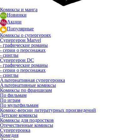
Комиксы и манга
Новинки
Акции
Популярные
Комиксы о супергероях
Супергерои Marvel
- графические романы
- серии о персонажах
- синглы
Супергерои DC
- графические романы
- серии о персонажах
- синглы
Альтернативная супергероика
Альтернативные комиксы
Комиксы по франшизам
По фильмам
По играм
По мультфильмам
Комикс-версии литературных произведений
Детские комиксы
Комиксы для подростков
Отечественные комиксы
Супергероика
Комедия