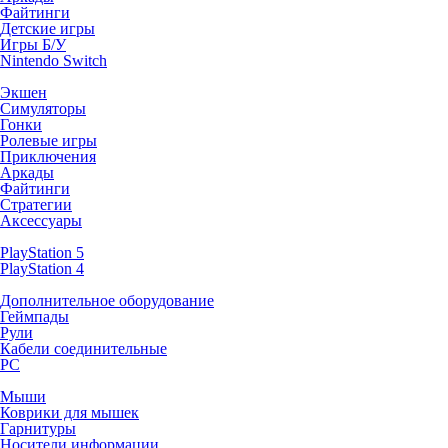
Файтинги
Детские игры
Игры Б/У
Nintendo Switch
Экшен
Симуляторы
Гонки
Ролевые игры
Приключения
Аркады
Файтинги
Стратегии
Аксессуары
PlayStation 5
PlayStation 4
Дополнительное оборудование
Геймпады
Рули
Кабели соединительные
PC
Мыши
Коврики для мышек
Гарнитуры
Носители информации