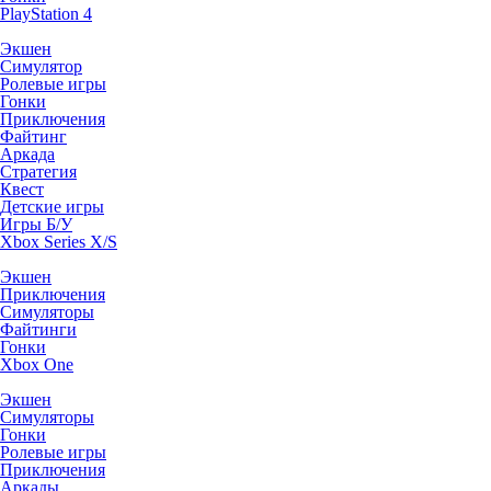
PlayStation 4
Экшен
Симулятор
Ролевые игры
Гонки
Приключения
Файтинг
Аркада
Стратегия
Квест
Детские игры
Игры Б/У
Xbox Series X/S
Экшен
Приключения
Симуляторы
Файтинги
Гонки
Xbox One
Экшен
Симуляторы
Гонки
Ролевые игры
Приключения
Аркады