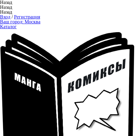
Назад
Назад
Назад
Вход
/
Регистрация
Ваш город:
Москва
Каталог