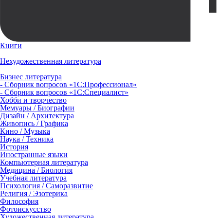
Книги
Нехудожественная литература
Бизнес литература
- Сборник вопросов «1С:Профессионал»
- Сборник вопросов «1С:Специалист»
Хобби и творчество
Мемуары / Биографии
Дизайн / Архитектура
Живопись / Графика
Кино / Музыка
Наука / Техника
История
Иностранные языки
Компьютерная литература
Медицина / Биология
Учебная литература
Психология / Саморазвитие
Религия / Эзотерика
Философия
Фотоискусство
Художественная литература