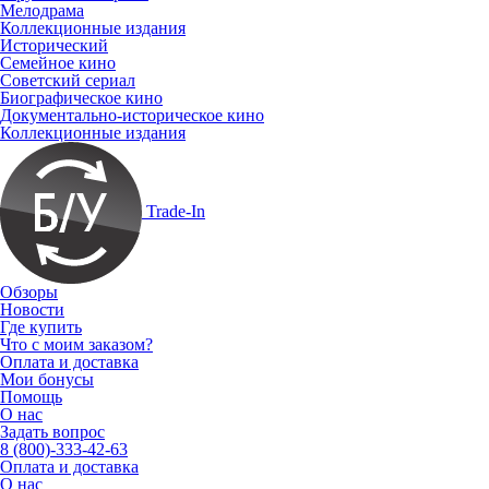
Мелодрама
Коллекционные издания
Исторический
Семейное кино
Советский сериал
Биографическое кино
Документально-историческое кино
Коллекционные издания
Trade-In
Обзоры
Новости
Где купить
Что с моим заказом?
Оплата и доставка
Мои бонусы
Помощь
О нас
Задать вопрос
8 (800)-333-42-63
Оплата и доставка
О нас