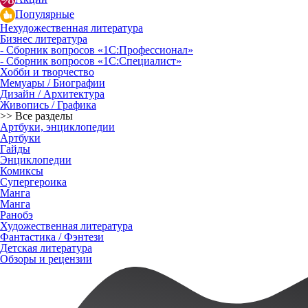
Популярные
Нехудожественная литература
Бизнес литература
- Сборник вопросов «1С:Профессионал»
- Сборник вопросов «1С:Специалист»
Хобби и творчество
Мемуары / Биографии
Дизайн / Архитектура
Живопись / Графика
>> Все разделы
Артбуки, энциклопедии
Артбуки
Гайды
Энциклопедии
Комиксы
Супергероика
Манга
Манга
Ранобэ
Художественная литература
Фантастика / Фэнтези
Детская литература
Обзоры и рецензии