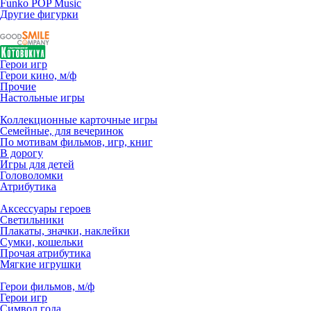
Funko POP Music
Другие фигурки
Герои игр
Герои кино, м/ф
Прочие
Настольные игры
Коллекционные карточные игры
Семейные, для вечеринок
По мотивам фильмов, игр, книг
В дорогу
Игры для детей
Головоломки
Атрибутика
Аксессуары героев
Светильники
Плакаты, значки, наклейки
Сумки, кошельки
Прочая атрибутика
Мягкие игрушки
Герои фильмов, м/ф
Герои игр
Символ года