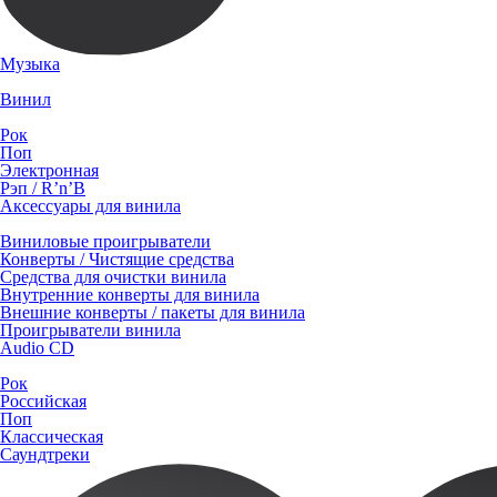
Музыка
Винил
Рок
Поп
Электронная
Рэп / R’n’B
Аксессуары для винила
Виниловые проигрыватели
Конверты / Чистящие средства
Средства для очистки винила
Внутренние конверты для винила
Внешние конверты / пакеты для винила
Проигрыватели винила
Audio CD
Рок
Российская
Поп
Классическая
Саундтреки