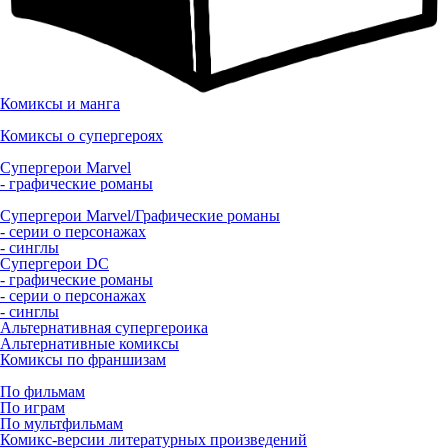
Комиксы и манга
Комиксы о супергероях
Супергерои Marvel
- графические романы
Супергерои Marvel/Графические романы
- серии о персонажах
- синглы
Супергерои DC
- графические романы
- серии о персонажах
- синглы
Альтернативная супергероика
Альтернативные комиксы
Комиксы по франшизам
По фильмам
По играм
По мультфильмам
Комикс-версии литературных произведений