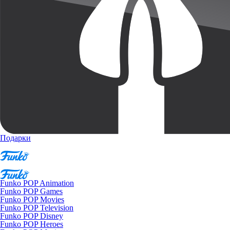
Подарки
Funko POP Animation
Funko POP Games
Funko POP Movies
Funko POP Television
Funko POP Disney
Funko POP Heroes