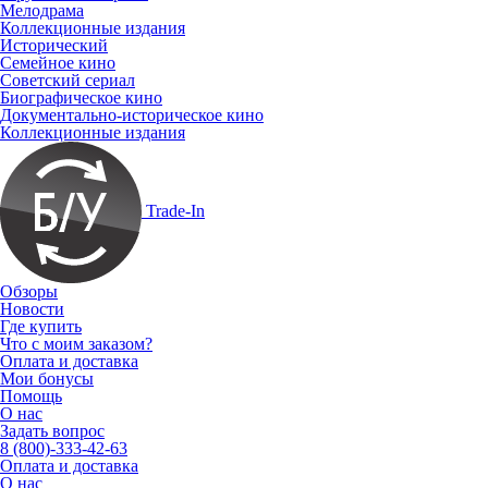
Мелодрама
Коллекционные издания
Исторический
Семейное кино
Советский сериал
Биографическое кино
Документально-историческое кино
Коллекционные издания
Trade-In
Обзоры
Новости
Где купить
Что с моим заказом?
Оплата и доставка
Мои бонусы
Помощь
О нас
Задать вопрос
8 (800)-333-42-63
Оплата и доставка
О нас