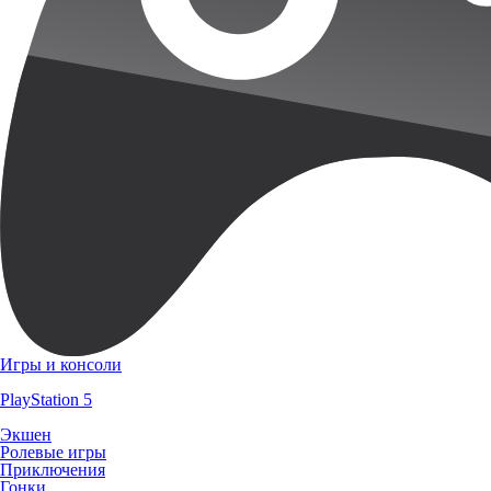
Игры и консоли
PlayStation 5
Экшен
Ролевые игры
Приключения
Гонки