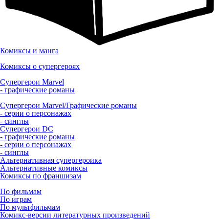
Комиксы и манга
Комиксы о супергероях
Супергерои Marvel
- графические романы
Супергерои Marvel/Графические романы
- серии о персонажах
- синглы
Супергерои DC
- графические романы
- серии о персонажах
- синглы
Альтернативная супергероика
Альтернативные комиксы
Комиксы по франшизам
По фильмам
По играм
По мультфильмам
Комикс-версии литературных произведений