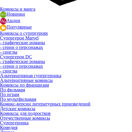
Комиксы и манга
Новинки
Акции
Популярные
Комиксы о супергероях
Супергерои Marvel
- графические романы
- серии о персонажах
- синглы
Супергерои DC
- графические романы
- серии о персонажах
- синглы
Альтернативная супергероика
Альтернативные комиксы
Комиксы по франшизам
По фильмам
По играм
По мультфильмам
Комикс-версии литературных произведений
Детские комиксы
Комиксы для подростков
Отечественные комиксы
Супергероика
Комедия