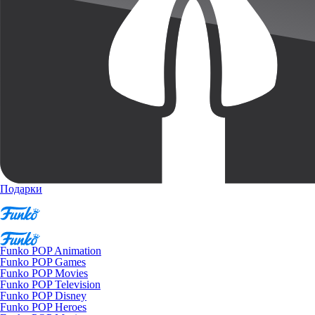
Подарки
Funko POP Animation
Funko POP Games
Funko POP Movies
Funko POP Television
Funko POP Disney
Funko POP Heroes