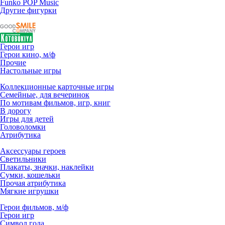
Funko POP Music
Другие фигурки
Герои игр
Герои кино, м/ф
Прочие
Настольные игры
Коллекционные карточные игры
Семейные, для вечеринок
По мотивам фильмов, игр, книг
В дорогу
Игры для детей
Головоломки
Атрибутика
Аксессуары героев
Светильники
Плакаты, значки, наклейки
Сумки, кошельки
Прочая атрибутика
Мягкие игрушки
Герои фильмов, м/ф
Герои игр
Символ года