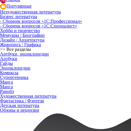
Популярные
Нехудожественная литература
Бизнес литература
- Сборник вопросов «1С:Профессионал»
- Сборник вопросов «1С:Специалист»
Хобби и творчество
Мемуары / Биографии
Дизайн / Архитектура
Живопись / Графика
>> Все разделы
Артбуки, энциклопедии
Артбуки
Гайды
Энциклопедии
Комиксы
Супергероика
Манга
Манга
Ранобэ
Художественная литература
Фантастика / Фэнтези
Детская литература
Обзоры и рецензии