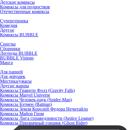
Детские комиксы
Комиксы для подростков
Отечественные комиксы
Супергероика
Комедия
Другое
Комиксы BUBBLE
Синглы
Сборники
Легенды BUBBLE
BUBBLE Visions
Манга
Для парней
Для девушек
Мистика/ужасы
Другие жанры
Комиксы Гравити Фолз (Gravity Falls)
Комиксы Marvel Universe
Комиксы Человек-паук (Spider-Man)
Комиксы Бэтмен (Batman)
Комиксы Земля Королей Федора Нечитайло
Комиксы Майор Гром
Комиксы Лига справедливости (Justice League)
Комиксы Призрачный гонщик (Ghost Rider)