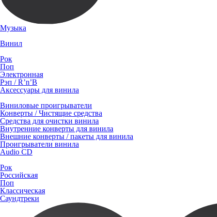
Музыка
Винил
Рок
Поп
Электронная
Рэп / R’n’B
Аксессуары для винила
Виниловые проигрыватели
Конверты / Чистящие средства
Средства для очистки винила
Внутренние конверты для винила
Внешние конверты / пакеты для винила
Проигрыватели винила
Audio CD
Рок
Российская
Поп
Классическая
Саундтреки