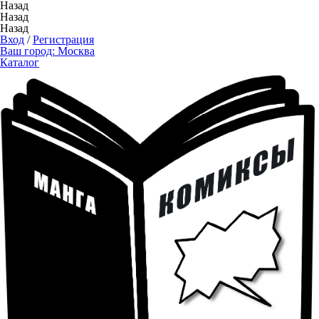
Назад
Назад
Назад
Вход
/
Регистрация
Ваш город:
Москва
Каталог