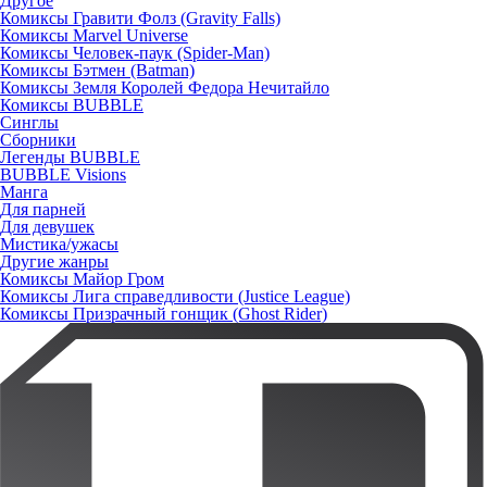
Другое
Комиксы Гравити Фолз (Gravity Falls)
Комиксы Marvel Universe
Комиксы Человек-паук (Spider-Man)
Комиксы Бэтмен (Batman)
Комиксы Земля Королей Федора Нечитайло
Комиксы BUBBLE
Синглы
Сборники
Легенды BUBBLE
BUBBLE Visions
Манга
Для парней
Для девушек
Мистика/ужасы
Другие жанры
Комиксы Майор Гром
Комиксы Лига справедливости (Justice League)
Комиксы Призрачный гонщик (Ghost Rider)