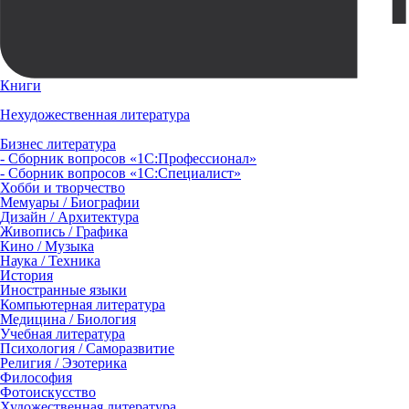
Книги
Нехудожественная литература
Бизнес литература
- Сборник вопросов «1С:Профессионал»
- Сборник вопросов «1С:Специалист»
Хобби и творчество
Мемуары / Биографии
Дизайн / Архитектура
Живопись / Графика
Кино / Музыка
Наука / Техника
История
Иностранные языки
Компьютерная литература
Медицина / Биология
Учебная литература
Психология / Саморазвитие
Религия / Эзотерика
Философия
Фотоискусство
Художественная литература