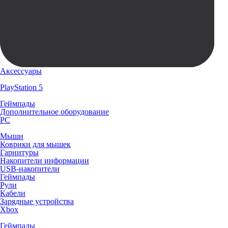
Аксессуары
PlayStation 5
Геймпады
Дополнительное оборудование
PC
Мыши
Коврики для мышек
Гарнитуры
Накопители информации
USB-накопители
Геймпады
Рули
Кабели
Зарядные устройства
Xbox
Геймпады