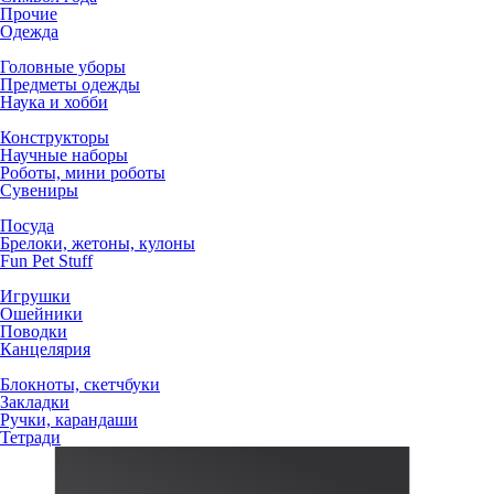
Прочие
Одежда
Головные уборы
Предметы одежды
Наука и хобби
Конструкторы
Научные наборы
Роботы, мини роботы
Сувениры
Посуда
Брелоки, жетоны, кулоны
Fun Pet Stuff
Игрушки
Ошейники
Поводки
Канцелярия
Блокноты, скетчбуки
Закладки
Ручки, карандаши
Тетради