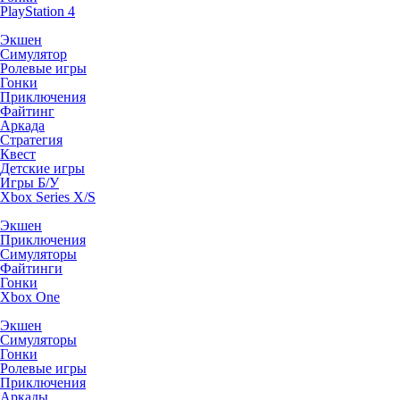
PlayStation 4
Экшен
Симулятор
Ролевые игры
Гонки
Приключения
Файтинг
Аркада
Стратегия
Квест
Детские игры
Игры Б/У
Xbox Series X/S
Экшен
Приключения
Симуляторы
Файтинги
Гонки
Xbox One
Экшен
Симуляторы
Гонки
Ролевые игры
Приключения
Аркады