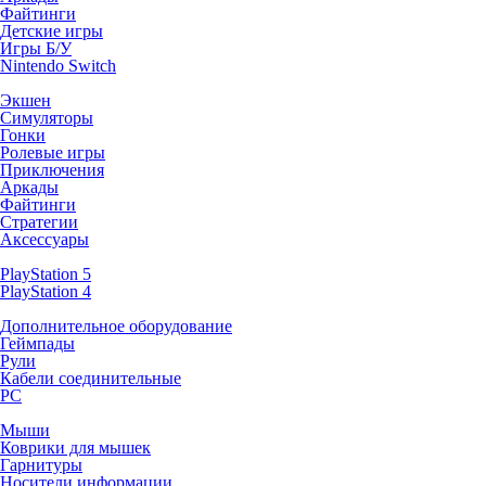
Файтинги
Детские игры
Игры Б/У
Nintendo Switch
Экшен
Симуляторы
Гонки
Ролевые игры
Приключения
Аркады
Файтинги
Стратегии
Аксессуары
PlayStation 5
PlayStation 4
Дополнительное оборудование
Геймпады
Рули
Кабели соединительные
PC
Мыши
Коврики для мышек
Гарнитуры
Носители информации