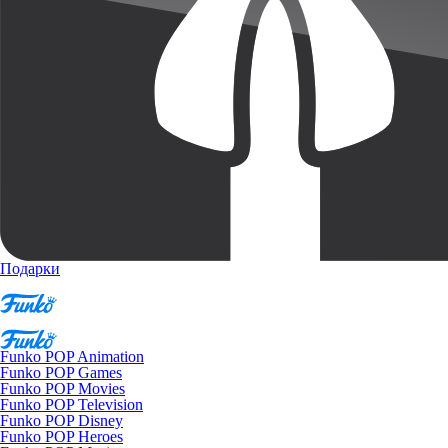
Подарки
Funko POP Animation
Funko POP Games
Funko POP Movies
Funko POP Television
Funko POP Disney
Funko POP Heroes