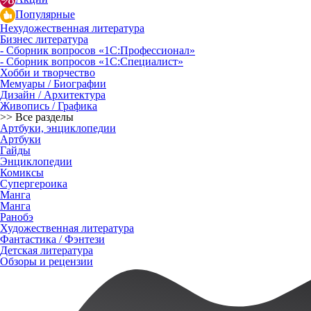
Популярные
Нехудожественная литература
Бизнес литература
- Сборник вопросов «1С:Профессионал»
- Сборник вопросов «1С:Специалист»
Хобби и творчество
Мемуары / Биографии
Дизайн / Архитектура
Живопись / Графика
>> Все разделы
Артбуки, энциклопедии
Артбуки
Гайды
Энциклопедии
Комиксы
Супергероика
Манга
Манга
Ранобэ
Художественная литература
Фантастика / Фэнтези
Детская литература
Обзоры и рецензии