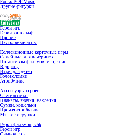
Funko POP Music
Другие фигурки
Герои игр
Герои кино, м/ф
Прочие
Настольные игры
Коллекционные карточные игры
Семейные, для вечеринок
По мотивам фильмов, игр, книг
В дорогу
Игры для детей
Головоломки
Атрибутика
Аксессуары героев
Светильники
Плакаты, значки, наклейки
Сумки, кошельки
Прочая атрибутика
Мягкие игрушки
Герои фильмов, м/ф
Герои игр
Символ года