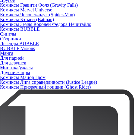
Другое
Комиксы Гравити Фолз (Gravity Falls)
Комиксы Marvel Universe
Комиксы Человек-паук (Spider-Man)
Комиксы Бэтмен (Batman)
Комиксы Земля Королей Федора Нечитайло
Комиксы BUBBLE
Синглы
Сборники
Легенды BUBBLE
BUBBLE Visions
Манга
Для парней
Для девушек
Мистика/ужасы
Другие жанры
Комиксы Майор Гром
Комиксы Лига справедливости (Justice League)
Комиксы Призрачный гонщик (Ghost Rider)