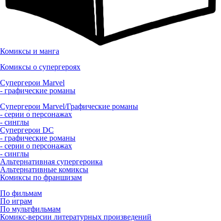
Комиксы и манга
Комиксы о супергероях
Супергерои Marvel
- графические романы
Супергерои Marvel/Графические романы
- серии о персонажах
- синглы
Супергерои DC
- графические романы
- серии о персонажах
- синглы
Альтернативная супергероика
Альтернативные комиксы
Комиксы по франшизам
По фильмам
По играм
По мультфильмам
Комикс-версии литературных произведений