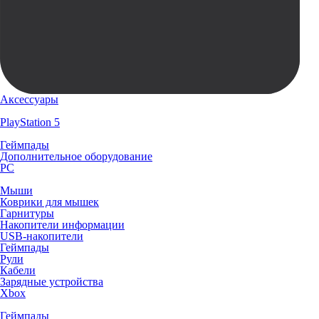
Аксессуары
PlayStation 5
Геймпады
Дополнительное оборудование
PC
Мыши
Коврики для мышек
Гарнитуры
Накопители информации
USB-накопители
Геймпады
Рули
Кабели
Зарядные устройства
Xbox
Геймпады