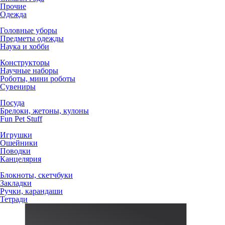
Прочие
Одежда
Головные уборы
Предметы одежды
Наука и хобби
Конструкторы
Научные наборы
Роботы, мини роботы
Сувениры
Посуда
Брелоки, жетоны, кулоны
Fun Pet Stuff
Игрушки
Ошейники
Поводки
Канцелярия
Блокноты, скетчбуки
Закладки
Ручки, карандаши
Тетради