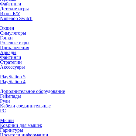
Файтинги
Детские игры
Игры Б/У
Nintendo Switch
Экшен
Симуляторы
Гонки
Ролевые игры
Приключения
Аркады
Файтинги
Стратегии
Аксессуары
PlayStation 5
PlayStation 4
Дополнительное оборудование
Геймпады
Рули
Кабели соединительные
PC
Мыши
Коврики для мышек
Гарнитуры
Носители информации