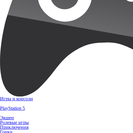
Игры и консоли
PlayStation 5
Экшен
Ролевые игры
Приключения
Гонки