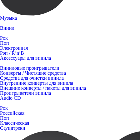
Музыка
Винил
Рок
Поп
Электронная
Рэп / R’n’B
Аксессуары для винила
Виниловые проигрыватели
Конверты / Чистящие средства
Средства для очистки винила
Внутренние конверты для винила
Внешние конверты / пакеты для винила
Проигрыватели винила
Audio CD
Рок
Российская
Поп
Классическая
Саундтреки