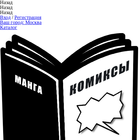
Назад
Назад
Назад
Вход
/
Регистрация
Ваш город:
Москва
Каталог