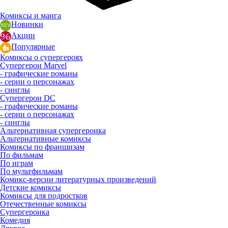
Комиксы и манга
Новинки
Акции
Популярные
Комиксы о супергероях
Супергерои Marvel
- графические романы
- серии о персонажах
- синглы
Супергерои DC
- графические романы
- серии о персонажах
- синглы
Альтернативная супергероика
Альтернативные комиксы
Комиксы по франшизам
По фильмам
По играм
По мультфильмам
Комикс-версии литературных произведений
Детские комиксы
Комиксы для подростков
Отечественные комиксы
Супергероика
Комедия