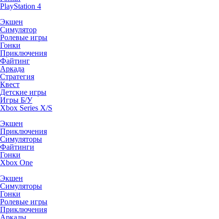
PlayStation 4
Экшен
Симулятор
Ролевые игры
Гонки
Приключения
Файтинг
Аркада
Стратегия
Квест
Детские игры
Игры Б/У
Xbox Series X/S
Экшен
Приключения
Симуляторы
Файтинги
Гонки
Xbox One
Экшен
Симуляторы
Гонки
Ролевые игры
Приключения
Аркады