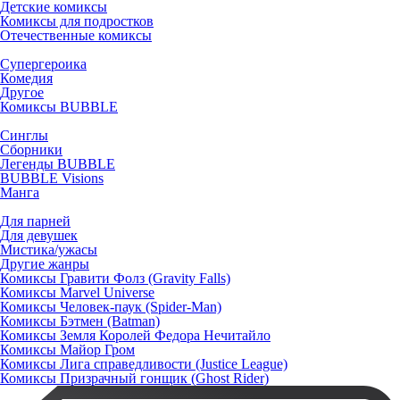
Детские комиксы
Комиксы для подростков
Отечественные комиксы
Супергероика
Комедия
Другое
Комиксы BUBBLE
Синглы
Сборники
Легенды BUBBLE
BUBBLE Visions
Манга
Для парней
Для девушек
Мистика/ужасы
Другие жанры
Комиксы Гравити Фолз (Gravity Falls)
Комиксы Marvel Universe
Комиксы Человек-паук (Spider-Man)
Комиксы Бэтмен (Batman)
Комиксы Земля Королей Федора Нечитайло
Комиксы Майор Гром
Комиксы Лига справедливости (Justice League)
Комиксы Призрачный гонщик (Ghost Rider)