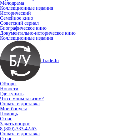
Мелодрама
Коллекционные издания
Исторический
Семейное кино
Советский сериал
Биографическое кино
Документально-историческое кино
Коллекционные издания
Trade-In
Обзоры
Новости
Где купить
Что с моим заказом?
Оплата и доставка
Мои бонусы
Помощь
О нас
Задать вопрос
8 (800)-333-42-63
Оплата и доставка
О нас