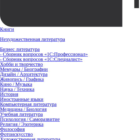
Книги
Нехудожественная литература
Бизнес литература
- Сборник вопросов «1С:Профессионал»
- Сборник вопросов «1С:Специалист»
Хобби и творчество
Мемуары / Биографии
Дизайн / Архитектура
Живопись / Графика
Кино / Музыка
Наука / Техника
История
Иностранные языки
Компьютерная литература
Медицина / Биология
Учебная литература
Психология / Саморазвитие
Религия / Эзотерика
Философия
Фотоискусство
Художественная литература