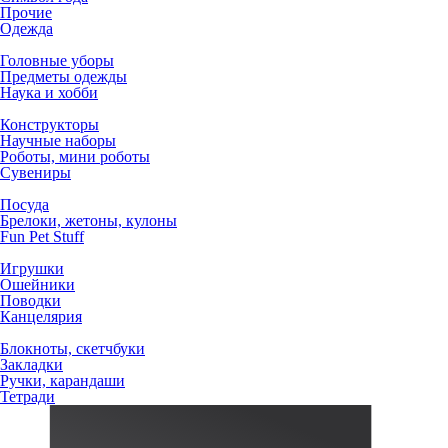
Прочие
Одежда
Головные уборы
Предметы одежды
Наука и хобби
Конструкторы
Научные наборы
Роботы, мини роботы
Сувениры
Посуда
Брелоки, жетоны, кулоны
Fun Pet Stuff
Игрушки
Ошейники
Поводки
Канцелярия
Блокноты, скетчбуки
Закладки
Ручки, карандаши
Тетради