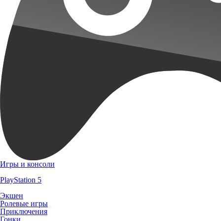
Игры и консоли
PlayStation 5
Экшен
Ролевые игры
Приключения
Гонки