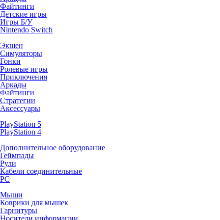
Файтинги
Детские игры
Игры Б/У
Nintendo Switch
Экшен
Симуляторы
Гонки
Ролевые игры
Приключения
Аркады
Файтинги
Стратегии
Аксессуары
PlayStation 5
PlayStation 4
Дополнительное оборудование
Геймпады
Рули
Кабели соединительные
PC
Мыши
Коврики для мышек
Гарнитуры
Носители информации