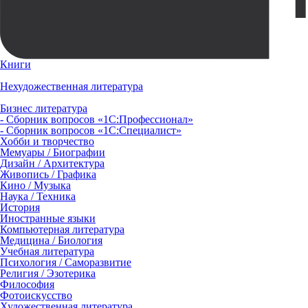
Книги
Нехудожественная литература
Бизнес литература
- Сборник вопросов «1С:Профессионал»
- Сборник вопросов «1С:Специалист»
Хобби и творчество
Мемуары / Биографии
Дизайн / Архитектура
Живопись / Графика
Кино / Музыка
Наука / Техника
История
Иностранные языки
Компьютерная литература
Медицина / Биология
Учебная литература
Психология / Саморазвитие
Религия / Эзотерика
Философия
Фотоискусство
Художественная литература