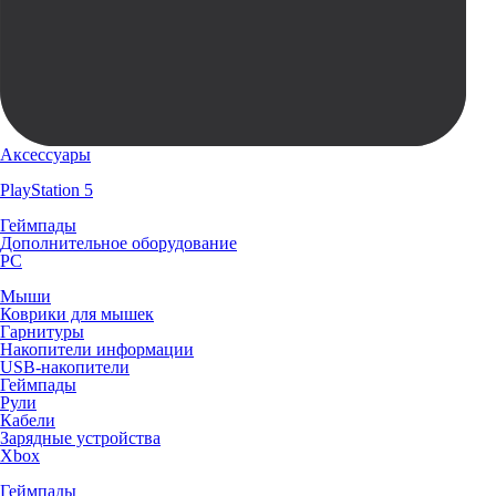
Аксессуары
PlayStation 5
Геймпады
Дополнительное оборудование
PC
Мыши
Коврики для мышек
Гарнитуры
Накопители информации
USB-накопители
Геймпады
Рули
Кабели
Зарядные устройства
Xbox
Геймпады