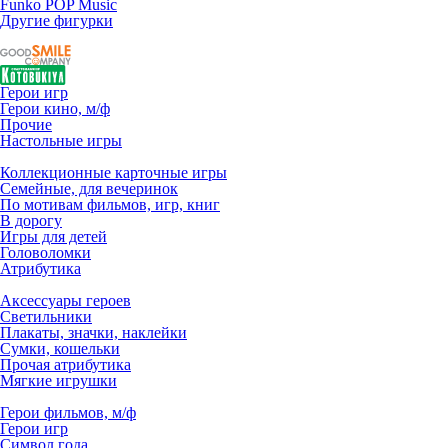
Funko POP Music
Другие фигурки
Герои игр
Герои кино, м/ф
Прочие
Настольные игры
Коллекционные карточные игры
Семейные, для вечеринок
По мотивам фильмов, игр, книг
В дорогу
Игры для детей
Головоломки
Атрибутика
Аксессуары героев
Светильники
Плакаты, значки, наклейки
Сумки, кошельки
Прочая атрибутика
Мягкие игрушки
Герои фильмов, м/ф
Герои игр
Символ года