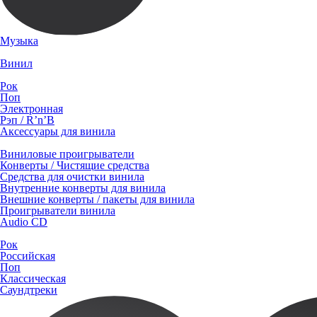
Музыка
Винил
Рок
Поп
Электронная
Рэп / R’n’B
Аксессуары для винила
Виниловые проигрыватели
Конверты / Чистящие средства
Средства для очистки винила
Внутренние конверты для винила
Внешние конверты / пакеты для винила
Проигрыватели винила
Audio CD
Рок
Российская
Поп
Классическая
Саундтреки