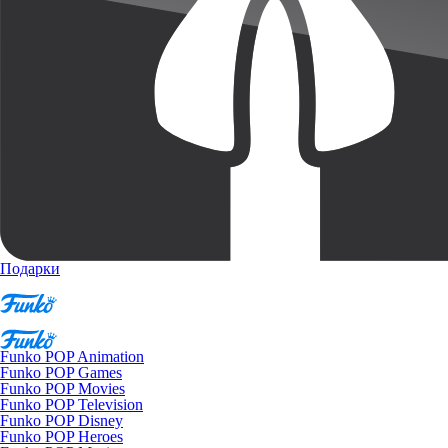
Подарки
Funko POP Animation
Funko POP Games
Funko POP Movies
Funko POP Television
Funko POP Disney
Funko POP Heroes