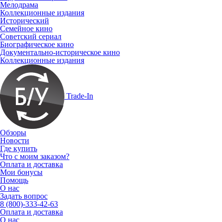
Мелодрама
Коллекционные издания
Исторический
Семейное кино
Советский сериал
Биографическое кино
Документально-историческое кино
Коллекционные издания
Trade-In
Обзоры
Новости
Где купить
Что с моим заказом?
Оплата и доставка
Мои бонусы
Помощь
О нас
Задать вопрос
8 (800)-333-42-63
Оплата и доставка
О нас