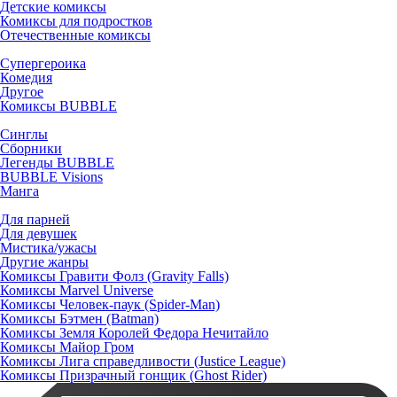
Детские комиксы
Комиксы для подростков
Отечественные комиксы
Супергероика
Комедия
Другое
Комиксы BUBBLE
Синглы
Сборники
Легенды BUBBLE
BUBBLE Visions
Манга
Для парней
Для девушек
Мистика/ужасы
Другие жанры
Комиксы Гравити Фолз (Gravity Falls)
Комиксы Marvel Universe
Комиксы Человек-паук (Spider-Man)
Комиксы Бэтмен (Batman)
Комиксы Земля Королей Федора Нечитайло
Комиксы Майор Гром
Комиксы Лига справедливости (Justice League)
Комиксы Призрачный гонщик (Ghost Rider)