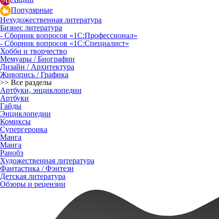
Популярные
Нехудожественная литература
Бизнес литература
- Сборник вопросов «1С:Профессионал»
- Сборник вопросов «1С:Специалист»
Хобби и творчество
Мемуары / Биографии
Дизайн / Архитектура
Живопись / Графика
>> Все разделы
Артбуки, энциклопедии
Артбуки
Гайды
Энциклопедии
Комиксы
Супергероика
Манга
Манга
Ранобэ
Художественная литература
Фантастика / Фэнтези
Детская литература
Обзоры и рецензии