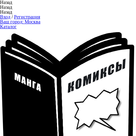
Назад
Назад
Назад
Вход
/
Регистрация
Ваш город:
Москва
Каталог