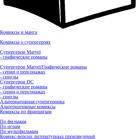
Комиксы и манга
Комиксы о супергероях
Супергерои Marvel
- графические романы
Супергерои Marvel/Графические романы
- серии о персонажах
- синглы
Супергерои DC
- графические романы
- серии о персонажах
- синглы
Альтернативная супергероика
Альтернативные комиксы
Комиксы по франшизам
По фильмам
По играм
По мультфильмам
Комикс-версии литературных произведений