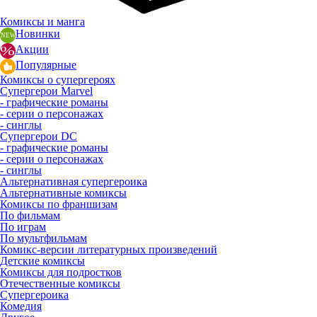
Комиксы и манга
Новинки
Акции
Популярные
Комиксы о супергероях
Супергерои Marvel
- графические романы
- серии о персонажах
- синглы
Супергерои DC
- графические романы
- серии о персонажах
- синглы
Альтернативная супергероика
Альтернативные комиксы
Комиксы по франшизам
По фильмам
По играм
По мультфильмам
Комикс-версии литературных произведений
Детские комиксы
Комиксы для подростков
Отечественные комиксы
Супергероика
Комедия