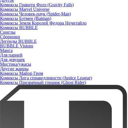
Другое
Комиксы Гравити Фолз (Gravity Falls)
Комиксы Marvel Universe
Комиксы Человек-паук (Spider-Man)
Комиксы Бэтмен (Batman)
Комиксы Земля Королей Федора Нечитайло
Комиксы BUBBLE
Синглы
Сборники
Легенды BUBBLE
BUBBLE Visions
Манга
Для парней
Для девушек
Мистика/ужасы
Другие жанры
Комиксы Майор Гром
Комиксы Лига справедливости (Justice League)
Комиксы Призрачный гонщик (Ghost Rider)