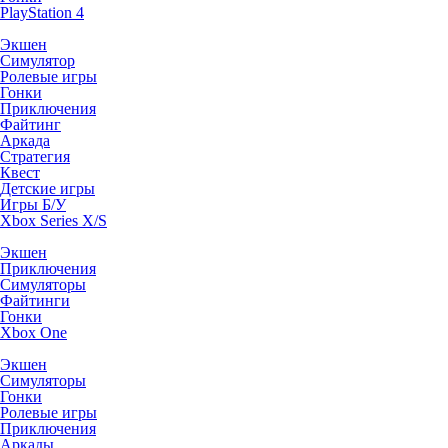
PlayStation 4
Экшен
Симулятор
Ролевые игры
Гонки
Приключения
Файтинг
Аркада
Стратегия
Квест
Детские игры
Игры Б/У
Xbox Series X/S
Экшен
Приключения
Симуляторы
Файтинги
Гонки
Xbox One
Экшен
Симуляторы
Гонки
Ролевые игры
Приключения
Аркады