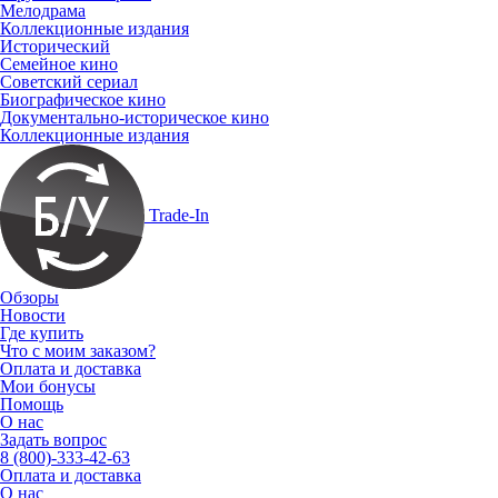
Мелодрама
Коллекционные издания
Исторический
Семейное кино
Советский сериал
Биографическое кино
Документально-историческое кино
Коллекционные издания
Trade-In
Обзоры
Новости
Где купить
Что с моим заказом?
Оплата и доставка
Мои бонусы
Помощь
О нас
Задать вопрос
8 (800)-333-42-63
Оплата и доставка
О нас