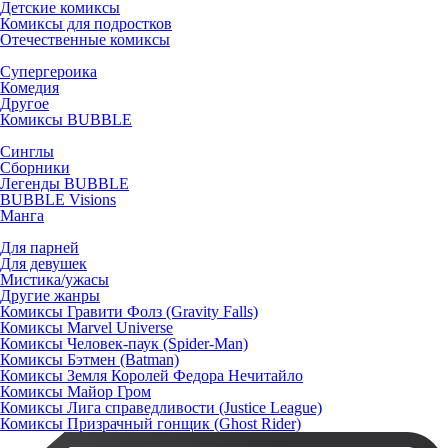
Детские комиксы
Комиксы для подростков
Отечественные комиксы
Супергероика
Комедия
Другое
Комиксы BUBBLE
Синглы
Сборники
Легенды BUBBLE
BUBBLE Visions
Манга
Для парней
Для девушек
Мистика/ужасы
Другие жанры
Комиксы Гравити Фолз (Gravity Falls)
Комиксы Marvel Universe
Комиксы Человек-паук (Spider-Man)
Комиксы Бэтмен (Batman)
Комиксы Земля Королей Федора Нечитайло
Комиксы Майор Гром
Комиксы Лига справедливости (Justice League)
Комиксы Призрачный гонщик (Ghost Rider)