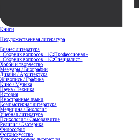
Книги
Нехудожественная литература
Бизнес литература
- Сборник вопросов «1С:Профессионал»
- Сборник вопросов «1С:Специалист»
Хобби и творчество
Мемуары / Биографии
Дизайн / Архитектура
Живопись / Графика
Кино / Музыка
Наука / Техника
История
Иностранные языки
Компьютерная литература
Медицина / Биология
Учебная литература
Психология / Саморазвитие
Религия / Эзотерика
Философия
Фотоискусство
Художественная литература