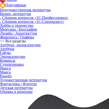
Популярные
Нехудожественная литература
Бизнес литература
- Сборник вопросов «1С:Профессионал»
- Сборник вопросов «1С:Специалист»
Хобби и творчество
Мемуары / Биографии
Дизайн / Архитектура
Живопись / Графика
>> Все разделы
Артбуки, энциклопедии
Артбуки
Гайды
Энциклопедии
Комиксы
Супергероика
Манга
Манга
Ранобэ
Художественная литература
Фантастика / Фэнтези
Детская литература
Обзоры и рецензии