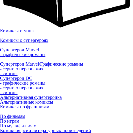
Комиксы и манга
Комиксы о супергероях
Супергерои Marvel
- графические романы
Супергерои Marvel/Графические романы
- серии о персонажах
- синглы
Супергерои DC
- графические романы
- серии о персонажах
- синглы
Альтернативная супергероика
Альтернативные комиксы
Комиксы по франшизам
По фильмам
По играм
По мультфильмам
Комикс-версии литературных произведений