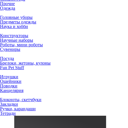
Прочие
Одежда
Головные уборы
Предметы одежды
Наука и хобби
Конструкторы
Научные наборы
Роботы, мини роботы
Сувениры
Посуда
Брелоки, жетоны, кулоны
Fun Pet Stuff
Игрушки
Ошейники
Поводки
Канцелярия
Блокноты, скетчбуки
Закладки
Ручки, карандаши
Тетради