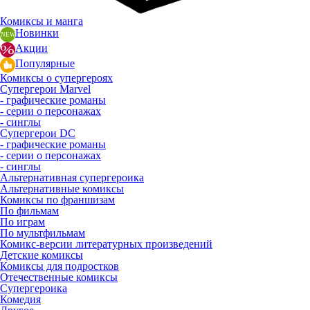
Комиксы и манга
Новинки
Акции
Популярные
Комиксы о супергероях
Супергерои Marvel
- графические романы
- серии о персонажах
- синглы
Супергерои DC
- графические романы
- серии о персонажах
- синглы
Альтернативная супергероика
Альтернативные комиксы
Комиксы по франшизам
По фильмам
По играм
По мультфильмам
Комикс-версии литературных произведений
Детские комиксы
Комиксы для подростков
Отечественные комиксы
Супергероика
Комедия