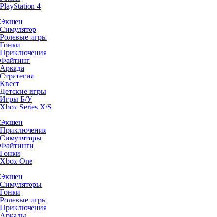
PlayStation 4
Экшен
Симулятор
Ролевые игры
Гонки
Приключения
Файтинг
Аркада
Стратегия
Квест
Детские игры
Игры Б/У
Xbox Series X/S
Экшен
Приключения
Симуляторы
Файтинги
Гонки
Xbox One
Экшен
Симуляторы
Гонки
Ролевые игры
Приключения
Аркады