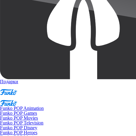
Подарки
Funko POP Animation
Funko POP Games
Funko POP Movies
Funko POP Television
Funko POP Disney
Funko POP Heroes