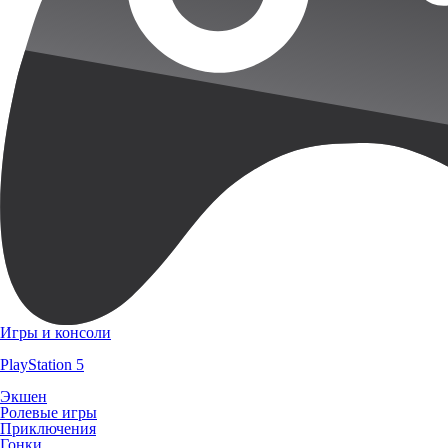
Игры и консоли
PlayStation 5
Экшен
Ролевые игры
Приключения
Гонки