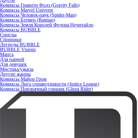
Другое
Комиксы Гравити Фолз (Gravity Falls)
Комиксы Marvel Universe
Комиксы Человек-паук (Spider-Man)
Комиксы Бэтмен (Batman)
Комиксы Земля Королей Федора Нечитайло
Комиксы BUBBLE
Синглы
Сборники
Легенды BUBBLE
BUBBLE Visions
Манга
Для парней
Для девушек
Мистика/ужасы
Другие жанры
Комиксы Майор Гром
Комиксы Лига справедливости (Justice League)
Комиксы Призрачный гонщик (Ghost Rider)