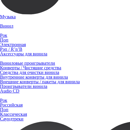
Музыка
Винил
Рок
Поп
Электронная
Рэп / R’n’B
Аксессуары для винила
Виниловые проигрыватели
Конверты / Чистящие средства
Средства для очистки винила
Внутренние конверты для винила
Внешние конверты / пакеты для винила
Проигрыватели винила
Audio CD
Рок
Российская
Поп
Классическая
Саундтреки