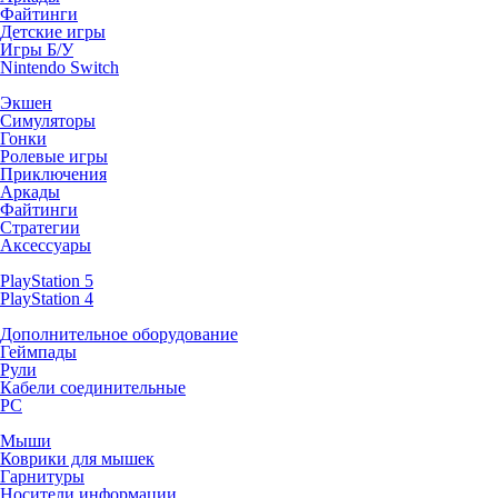
Файтинги
Детские игры
Игры Б/У
Nintendo Switch
Экшен
Симуляторы
Гонки
Ролевые игры
Приключения
Аркады
Файтинги
Стратегии
Аксессуары
PlayStation 5
PlayStation 4
Дополнительное оборудование
Геймпады
Рули
Кабели соединительные
PC
Мыши
Коврики для мышек
Гарнитуры
Носители информации