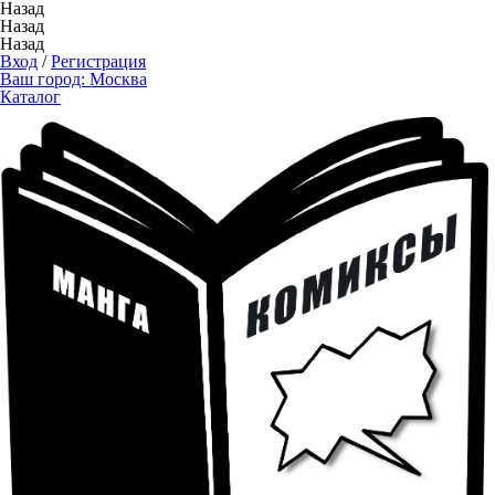
Назад
Назад
Назад
Вход
/
Регистрация
Ваш город:
Москва
Каталог