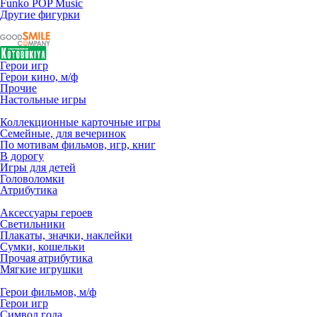
Funko POP Music
Другие фигурки
Герои игр
Герои кино, м/ф
Прочие
Настольные игры
Коллекционные карточные игры
Семейные, для вечеринок
По мотивам фильмов, игр, книг
В дорогу
Игры для детей
Головоломки
Атрибутика
Аксессуары героев
Светильники
Плакаты, значки, наклейки
Сумки, кошельки
Прочая атрибутика
Мягкие игрушки
Герои фильмов, м/ф
Герои игр
Символ года