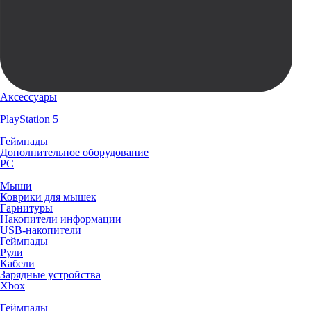
Аксессуары
PlayStation 5
Геймпады
Дополнительное оборудование
PC
Мыши
Коврики для мышек
Гарнитуры
Накопители информации
USB-накопители
Геймпады
Рули
Кабели
Зарядные устройства
Xbox
Геймпады