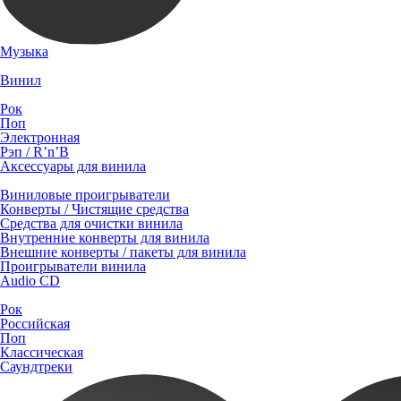
Музыка
Винил
Рок
Поп
Электронная
Рэп / R’n’B
Аксессуары для винила
Виниловые проигрыватели
Конверты / Чистящие средства
Средства для очистки винила
Внутренние конверты для винила
Внешние конверты / пакеты для винила
Проигрыватели винила
Audio CD
Рок
Российская
Поп
Классическая
Саундтреки