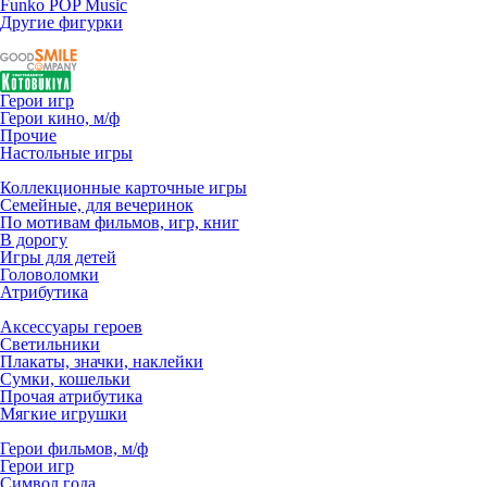
Funko POP Music
Другие фигурки
Герои игр
Герои кино, м/ф
Прочие
Настольные игры
Коллекционные карточные игры
Семейные, для вечеринок
По мотивам фильмов, игр, книг
В дорогу
Игры для детей
Головоломки
Атрибутика
Аксессуары героев
Светильники
Плакаты, значки, наклейки
Сумки, кошельки
Прочая атрибутика
Мягкие игрушки
Герои фильмов, м/ф
Герои игр
Символ года