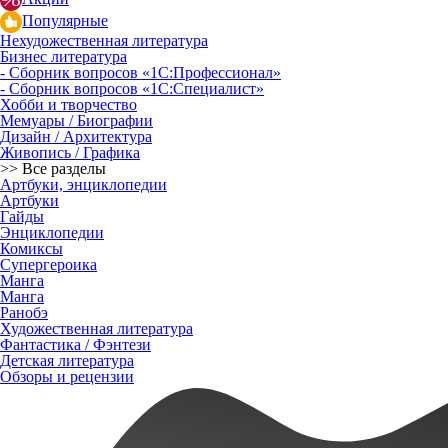
Популярные
Нехудожественная литература
Бизнес литература
- Сборник вопросов «1С:Профессионал»
- Сборник вопросов «1С:Специалист»
Хобби и творчество
Мемуары / Биографии
Дизайн / Архитектура
Живопись / Графика
>> Все разделы
Артбуки, энциклопедии
Артбуки
Гайды
Энциклопедии
Комиксы
Супергероика
Манга
Манга
Ранобэ
Художественная литература
Фантастика / Фэнтези
Детская литература
Обзоры и рецензии