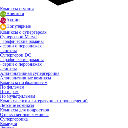
Комиксы и манга
Новинки
Акции
Популярные
Комиксы о супергероях
Супергерои Marvel
- графические романы
- серии о персонажах
- синглы
Супергерои DC
- графические романы
- серии о персонажах
- синглы
Альтернативная супергероика
Альтернативные комиксы
Комиксы по франшизам
По фильмам
По играм
По мультфильмам
Комикс-версии литературных произведений
Детские комиксы
Комиксы для подростков
Отечественные комиксы
Супергероика
Комедия