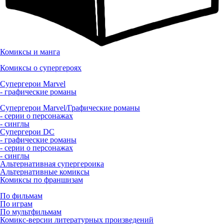
Комиксы и манга
Комиксы о супергероях
Супергерои Marvel
- графические романы
Супергерои Marvel/Графические романы
- серии о персонажах
- синглы
Супергерои DC
- графические романы
- серии о персонажах
- синглы
Альтернативная супергероика
Альтернативные комиксы
Комиксы по франшизам
По фильмам
По играм
По мультфильмам
Комикс-версии литературных произведений