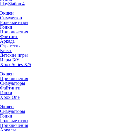
PlayStation 4
Экшен
Симулятор
Ролевые игры
Гонки
Приключения
Файтинг
Аркада
Стратегия
Квест
Детские игры
Игры Б/У
Xbox Series X/S
Экшен
Приключения
Симуляторы
Файтинги
Гонки
Xbox One
Экшен
Симуляторы
Гонки
Ролевые игры
Приключения
Аркады