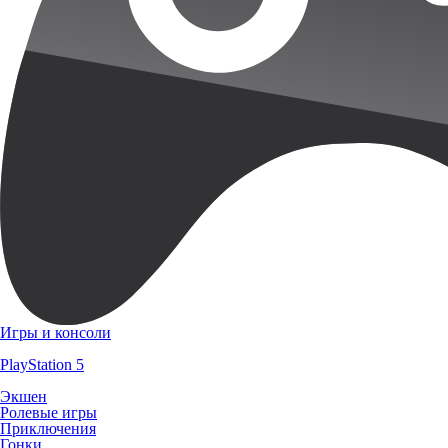
Игры и консоли
PlayStation 5
Экшен
Ролевые игры
Приключения
Гонки