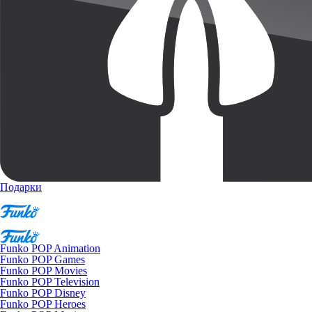
Подарки
Funko POP Animation
Funko POP Games
Funko POP Movies
Funko POP Television
Funko POP Disney
Funko POP Heroes