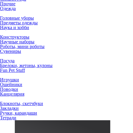
Прочие
Одежда
Головные уборы
Предметы одежды
Наука и хобби
Конструкторы
Научные наборы
Роботы, мини роботы
Сувениры
Посуда
Брелоки, жетоны, кулоны
Fun Pet Stuff
Игрушки
Ошейники
Поводки
Канцелярия
Блокноты, скетчбуки
Закладки
Ручки, карандаши
Тетради