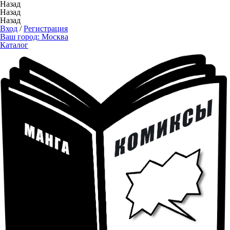
Назад
Назад
Назад
Вход
/
Регистрация
Ваш город:
Москва
Каталог