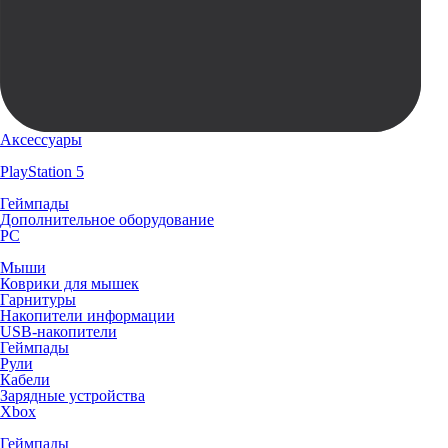
Аксессуары
PlayStation 5
Геймпады
Дополнительное оборудование
PC
Мыши
Коврики для мышек
Гарнитуры
Накопители информации
USB-накопители
Геймпады
Рули
Кабели
Зарядные устройства
Xbox
Геймпады