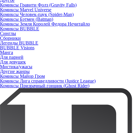
Другое
Комиксы Гравити Фолз (Gravity Falls)
Комиксы Marvel Universe
Комиксы Человек-паук (Spider-Man)
Комиксы Бэтмен (Batman)
Комиксы Земля Королей Федора Нечитайло
Комиксы BUBBLE
Синглы
Сборники
Легенды BUBBLE
BUBBLE Visions
Манга
Для парней
Для девушек
Мистика/ужасы
Другие жанры
Комиксы Майор Гром
Комиксы Лига справедливости (Justice League)
Комиксы Призрачный гонщик (Ghost Rider)