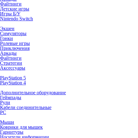
Файтинги
Детские игры
Игры Б/У
Nintendo Switch
Экшен
Симуляторы
Гонки
Ролевые игры
Приключения
Аркады
Файтинги
Стратегии
Аксессуары
PlayStation 5
PlayStation 4
Дополнительное оборудование
Геймпады
Рули
Кабели соединительные
PC
Мыши
Коврики для мышек
Гарнитуры
Носители информации