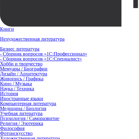
Книги
Нехудожественная литература
Бизнес литература
- Сборник вопросов «1С:Профессионал»
- Сборник вопросов «1С:Специалист»
Хобби и творчество
Мемуары / Биографии
Дизайн / Архитектура
Живопись / Графика
Кино / Музыка
Наука / Техника
История
Иностранные языки
Компьютерная литература
Медицина / Биология
Учебная литература
Психология / Саморазвитие
Религия / Эзотерика
Философия
Фотоискусство
Художественная литература