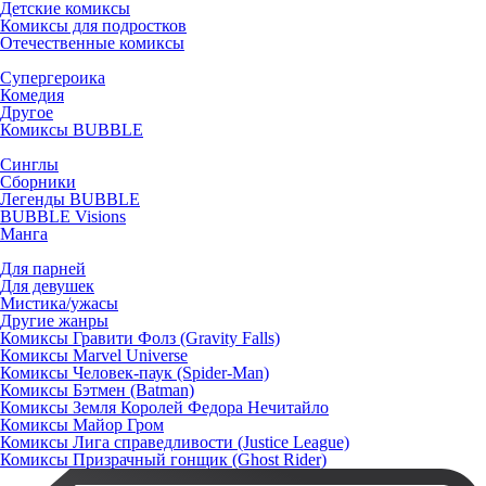
Детские комиксы
Комиксы для подростков
Отечественные комиксы
Супергероика
Комедия
Другое
Комиксы BUBBLE
Синглы
Сборники
Легенды BUBBLE
BUBBLE Visions
Манга
Для парней
Для девушек
Мистика/ужасы
Другие жанры
Комиксы Гравити Фолз (Gravity Falls)
Комиксы Marvel Universe
Комиксы Человек-паук (Spider-Man)
Комиксы Бэтмен (Batman)
Комиксы Земля Королей Федора Нечитайло
Комиксы Майор Гром
Комиксы Лига справедливости (Justice League)
Комиксы Призрачный гонщик (Ghost Rider)