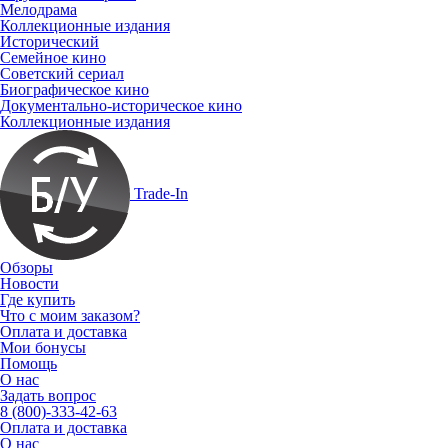
Мелодрама
Коллекционные издания
Исторический
Семейное кино
Советский сериал
Биографическое кино
Документально-историческое кино
Коллекционные издания
Trade-In
Обзоры
Новости
Где купить
Что с моим заказом?
Оплата и доставка
Мои бонусы
Помощь
О нас
Задать вопрос
8 (800)-333-42-63
Оплата и доставка
О нас