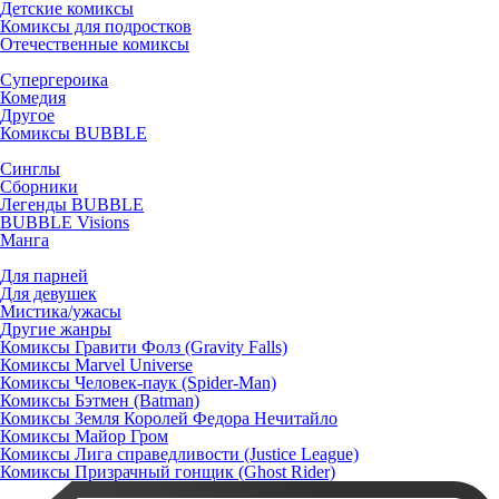
Детские комиксы
Комиксы для подростков
Отечественные комиксы
Супергероика
Комедия
Другое
Комиксы BUBBLE
Синглы
Сборники
Легенды BUBBLE
BUBBLE Visions
Манга
Для парней
Для девушек
Мистика/ужасы
Другие жанры
Комиксы Гравити Фолз (Gravity Falls)
Комиксы Marvel Universe
Комиксы Человек-паук (Spider-Man)
Комиксы Бэтмен (Batman)
Комиксы Земля Королей Федора Нечитайло
Комиксы Майор Гром
Комиксы Лига справедливости (Justice League)
Комиксы Призрачный гонщик (Ghost Rider)