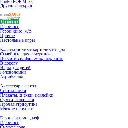
Funko POP Music
Другие фигурки
Герои игр
Герои кино, м/ф
Прочие
Настольные игры
Коллекционные карточные игры
Семейные, для вечеринок
По мотивам фильмов, игр, книг
В дорогу
Игры для детей
Головоломки
Атрибутика
Аксессуары героев
Светильники
Плакаты, значки, наклейки
Сумки, кошельки
Прочая атрибутика
Мягкие игрушки
Герои фильмов, м/ф
Герои игр
Символ года