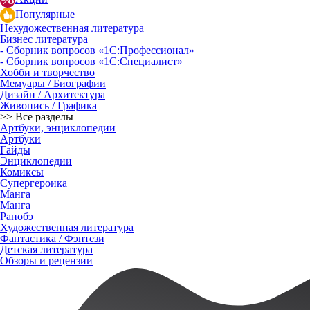
Популярные
Нехудожественная литература
Бизнес литература
- Сборник вопросов «1С:Профессионал»
- Сборник вопросов «1С:Специалист»
Хобби и творчество
Мемуары / Биографии
Дизайн / Архитектура
Живопись / Графика
>> Все разделы
Артбуки, энциклопедии
Артбуки
Гайды
Энциклопедии
Комиксы
Супергероика
Манга
Манга
Ранобэ
Художественная литература
Фантастика / Фэнтези
Детская литература
Обзоры и рецензии