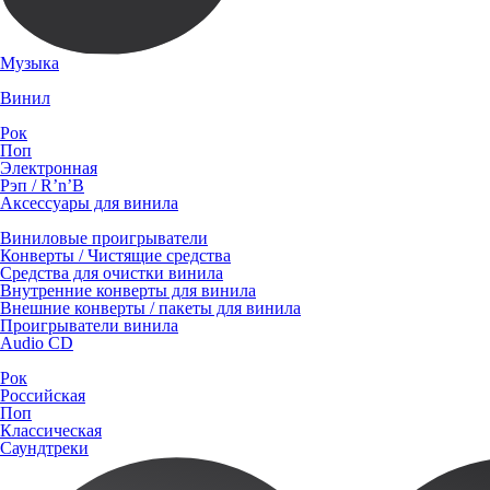
Музыка
Винил
Рок
Поп
Электронная
Рэп / R’n’B
Аксессуары для винила
Виниловые проигрыватели
Конверты / Чистящие средства
Средства для очистки винила
Внутренние конверты для винила
Внешние конверты / пакеты для винила
Проигрыватели винила
Audio CD
Рок
Российская
Поп
Классическая
Саундтреки