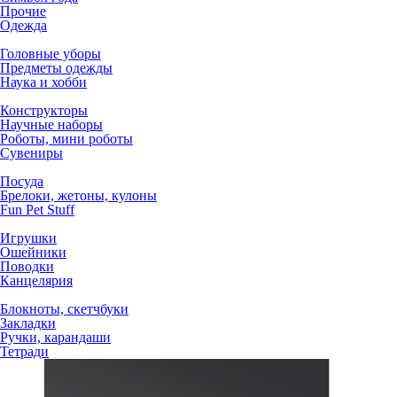
Прочие
Одежда
Головные уборы
Предметы одежды
Наука и хобби
Конструкторы
Научные наборы
Роботы, мини роботы
Сувениры
Посуда
Брелоки, жетоны, кулоны
Fun Pet Stuff
Игрушки
Ошейники
Поводки
Канцелярия
Блокноты, скетчбуки
Закладки
Ручки, карандаши
Тетради