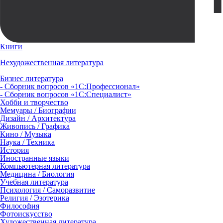
Книги
Нехудожественная литература
Бизнес литература
- Сборник вопросов «1С:Профессионал»
- Сборник вопросов «1С:Специалист»
Хобби и творчество
Мемуары / Биографии
Дизайн / Архитектура
Живопись / Графика
Кино / Музыка
Наука / Техника
История
Иностранные языки
Компьютерная литература
Медицина / Биология
Учебная литература
Психология / Саморазвитие
Религия / Эзотерика
Философия
Фотоискусство
Художественная литература