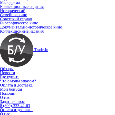
Мелодрама
Коллекционные издания
Исторический
Семейное кино
Советский сериал
Биографическое кино
Документально-историческое кино
Коллекционные издания
Trade-In
Обзоры
Новости
Где купить
Что с моим заказом?
Оплата и доставка
Мои бонусы
Помощь
О нас
Задать вопрос
8 (800)-333-42-63
Оплата и доставка
О нас