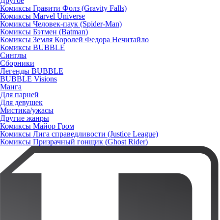
Другое
Комиксы Гравити Фолз (Gravity Falls)
Комиксы Marvel Universe
Комиксы Человек-паук (Spider-Man)
Комиксы Бэтмен (Batman)
Комиксы Земля Королей Федора Нечитайло
Комиксы BUBBLE
Синглы
Сборники
Легенды BUBBLE
BUBBLE Visions
Манга
Для парней
Для девушек
Мистика/ужасы
Другие жанры
Комиксы Майор Гром
Комиксы Лига справедливости (Justice League)
Комиксы Призрачный гонщик (Ghost Rider)