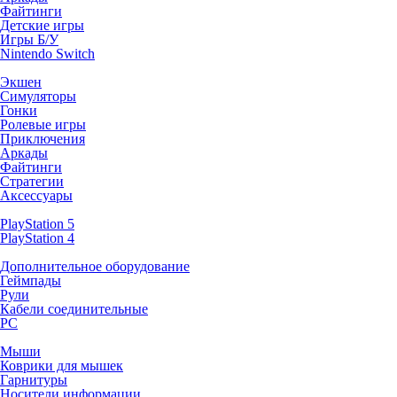
Файтинги
Детские игры
Игры Б/У
Nintendo Switch
Экшен
Симуляторы
Гонки
Ролевые игры
Приключения
Аркады
Файтинги
Стратегии
Аксессуары
PlayStation 5
PlayStation 4
Дополнительное оборудование
Геймпады
Рули
Кабели соединительные
PC
Мыши
Коврики для мышек
Гарнитуры
Носители информации