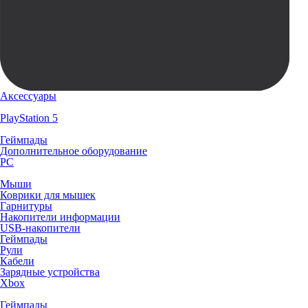
Аксессуары
PlayStation 5
Геймпады
Дополнительное оборудование
PC
Мыши
Коврики для мышек
Гарнитуры
Накопители информации
USB-накопители
Геймпады
Рули
Кабели
Зарядные устройства
Xbox
Геймпады