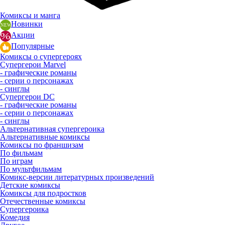
Комиксы и манга
Новинки
Акции
Популярные
Комиксы о супергероях
Супергерои Marvel
- графические романы
- серии о персонажах
- синглы
Супергерои DC
- графические романы
- серии о персонажах
- синглы
Альтернативная супергероика
Альтернативные комиксы
Комиксы по франшизам
По фильмам
По играм
По мультфильмам
Комикс-версии литературных произведений
Детские комиксы
Комиксы для подростков
Отечественные комиксы
Супергероика
Комедия