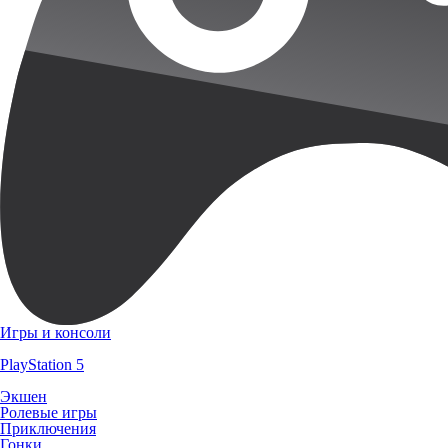
Игры и консоли
PlayStation 5
Экшен
Ролевые игры
Приключения
Гонки