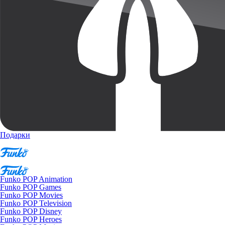
Подарки
Funko POP Animation
Funko POP Games
Funko POP Movies
Funko POP Television
Funko POP Disney
Funko POP Heroes