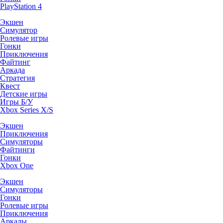
PlayStation 4
Экшен
Симулятор
Ролевые игры
Гонки
Приключения
Файтинг
Аркада
Стратегия
Квест
Детские игры
Игры Б/У
Xbox Series X/S
Экшен
Приключения
Симуляторы
Файтинги
Гонки
Xbox One
Экшен
Симуляторы
Гонки
Ролевые игры
Приключения
Аркады