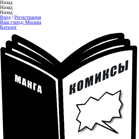
Назад
Назад
Назад
Вход
/
Регистрация
Ваш город:
Москва
Каталог