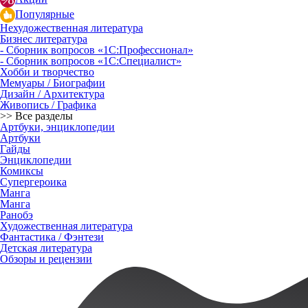
Популярные
Нехудожественная литература
Бизнес литература
- Сборник вопросов «1С:Профессионал»
- Сборник вопросов «1С:Специалист»
Хобби и творчество
Мемуары / Биографии
Дизайн / Архитектура
Живопись / Графика
>> Все разделы
Артбуки, энциклопедии
Артбуки
Гайды
Энциклопедии
Комиксы
Супергероика
Манга
Манга
Ранобэ
Художественная литература
Фантастика / Фэнтези
Детская литература
Обзоры и рецензии