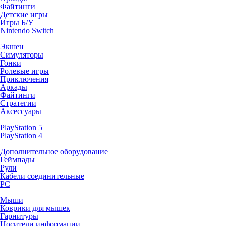
Файтинги
Детские игры
Игры Б/У
Nintendo Switch
Экшен
Симуляторы
Гонки
Ролевые игры
Приключения
Аркады
Файтинги
Стратегии
Аксессуары
PlayStation 5
PlayStation 4
Дополнительное оборудование
Геймпады
Рули
Кабели соединительные
PC
Мыши
Коврики для мышек
Гарнитуры
Носители информации