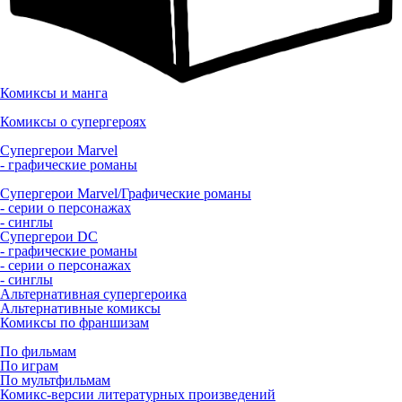
Комиксы и манга
Комиксы о супергероях
Супергерои Marvel
- графические романы
Супергерои Marvel/Графические романы
- серии о персонажах
- синглы
Супергерои DC
- графические романы
- серии о персонажах
- синглы
Альтернативная супергероика
Альтернативные комиксы
Комиксы по франшизам
По фильмам
По играм
По мультфильмам
Комикс-версии литературных произведений