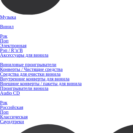
Музыка
Винил
Рок
Поп
Электронная
Рэп / R’n’B
Аксессуары для винила
Виниловые проигрыватели
Конверты / Чистящие средства
Средства для очистки винила
Внутренние конверты для винила
Внешние конверты / пакеты для винила
Проигрыватели винила
Audio CD
Рок
Российская
Поп
Классическая
Саундтреки