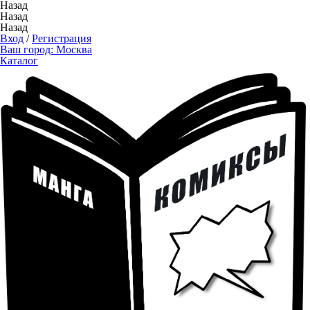
Назад
Назад
Назад
Вход
/
Регистрация
Ваш город:
Москва
Каталог