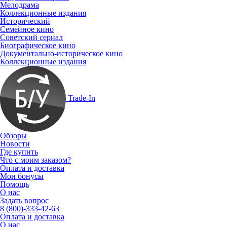
Мелодрама
Коллекционные издания
Исторический
Семейное кино
Советский сериал
Биографическое кино
Документально-историческое кино
Коллекционные издания
Trade-In
Обзоры
Новости
Где купить
Что с моим заказом?
Оплата и доставка
Мои бонусы
Помощь
О нас
Задать вопрос
8 (800)-333-42-63
Оплата и доставка
О нас