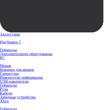
Аксессуары
PlayStation 5
Геймпады
Дополнительное оборудование
PC
Мыши
Коврики для мышек
Гарнитуры
Накопители информации
USB-накопители
Геймпады
Рули
Кабели
Зарядные устройства
Xbox
Геймпады