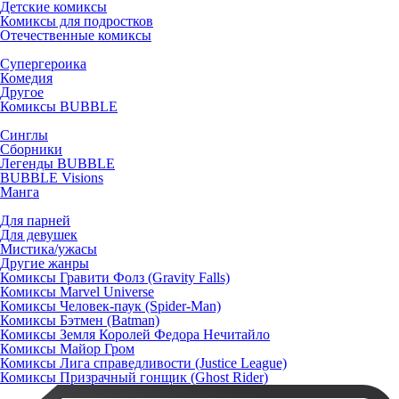
Детские комиксы
Комиксы для подростков
Отечественные комиксы
Супергероика
Комедия
Другое
Комиксы BUBBLE
Синглы
Сборники
Легенды BUBBLE
BUBBLE Visions
Манга
Для парней
Для девушек
Мистика/ужасы
Другие жанры
Комиксы Гравити Фолз (Gravity Falls)
Комиксы Marvel Universe
Комиксы Человек-паук (Spider-Man)
Комиксы Бэтмен (Batman)
Комиксы Земля Королей Федора Нечитайло
Комиксы Майор Гром
Комиксы Лига справедливости (Justice League)
Комиксы Призрачный гонщик (Ghost Rider)