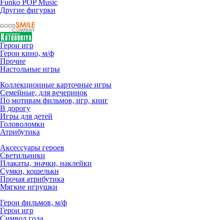
Funko POP Music
Другие фигурки
Герои игр
Герои кино, м/ф
Прочие
Настольные игры
Коллекционные карточные игры
Семейные, для вечеринок
По мотивам фильмов, игр, книг
В дорогу
Игры для детей
Головоломки
Атрибутика
Аксессуары героев
Светильники
Плакаты, значки, наклейки
Сумки, кошельки
Прочая атрибутика
Мягкие игрушки
Герои фильмов, м/ф
Герои игр
Символ года