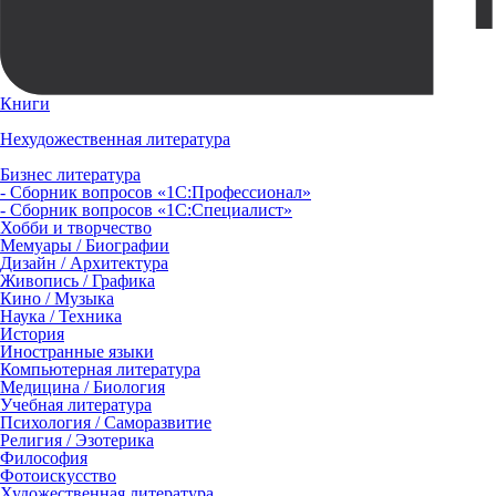
Книги
Нехудожественная литература
Бизнес литература
- Сборник вопросов «1С:Профессионал»
- Сборник вопросов «1С:Специалист»
Хобби и творчество
Мемуары / Биографии
Дизайн / Архитектура
Живопись / Графика
Кино / Музыка
Наука / Техника
История
Иностранные языки
Компьютерная литература
Медицина / Биология
Учебная литература
Психология / Саморазвитие
Религия / Эзотерика
Философия
Фотоискусство
Художественная литература