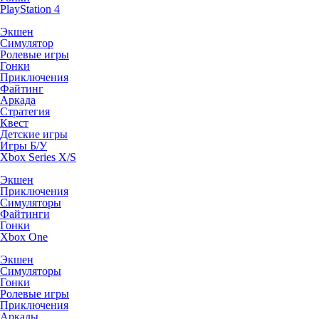
PlayStation 4
Экшен
Симулятор
Ролевые игры
Гонки
Приключения
Файтинг
Аркада
Стратегия
Квест
Детские игры
Игры Б/У
Xbox Series X/S
Экшен
Приключения
Симуляторы
Файтинги
Гонки
Xbox One
Экшен
Симуляторы
Гонки
Ролевые игры
Приключения
Аркады