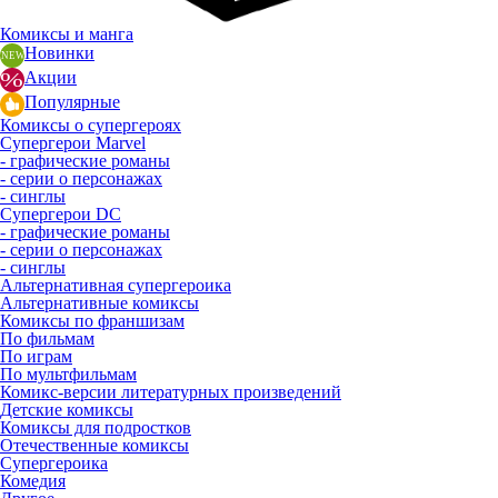
Комиксы и манга
Новинки
Акции
Популярные
Комиксы о супергероях
Супергерои Marvel
- графические романы
- серии о персонажах
- синглы
Супергерои DC
- графические романы
- серии о персонажах
- синглы
Альтернативная супергероика
Альтернативные комиксы
Комиксы по франшизам
По фильмам
По играм
По мультфильмам
Комикс-версии литературных произведений
Детские комиксы
Комиксы для подростков
Отечественные комиксы
Супергероика
Комедия