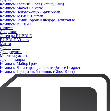
Другое
Комиксы Гравити Фолз (Gravity Falls)
Комиксы Marvel Universe
Комиксы Человек-паук (Spider-Man)
Комиксы Бэтмен (Batman)
Комиксы Земля Королей Федора Нечитайло
Комиксы BUBBLE
Синглы
Сборники
Легенды BUBBLE
BUBBLE Visions
Манга
Для парней
Для девушек
Мистика/ужасы
Другие жанры
Комиксы Майор Гром
Комиксы Лига справедливости (Justice League)
Комиксы Призрачный гонщик (Ghost Rider)