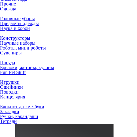
Прочие
Одежда
Головные уборы
Предметы одежды
Наука и хобби
Конструкторы
Научные наборы
Роботы, мини роботы
Сувениры
Посуда
Брелоки, жетоны, кулоны
Fun Pet Stuff
Игрушки
Ошейники
Поводки
Канцелярия
Блокноты, скетчбуки
Закладки
Ручки, карандаши
Тетради