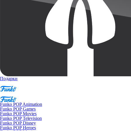
Подарки
Funko POP Animation
Funko POP Games
Funko POP Movies
Funko POP Television
Funko POP Disney
Funko POP Heroes