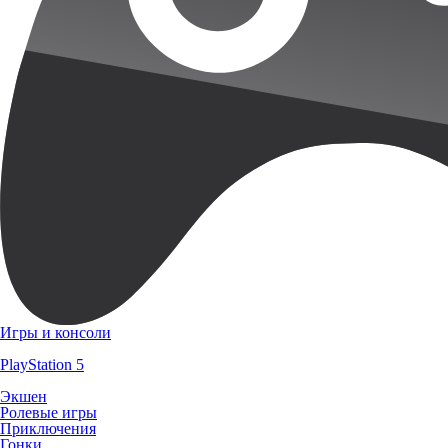
Игры и консоли
PlayStation 5
Экшен
Ролевые игры
Приключения
Гонки