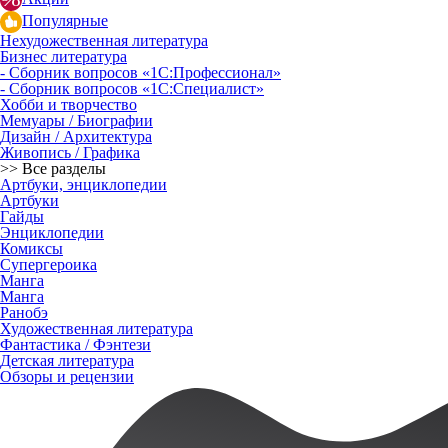
Популярные
Нехудожественная литература
Бизнес литература
- Сборник вопросов «1С:Профессионал»
- Сборник вопросов «1С:Специалист»
Хобби и творчество
Мемуары / Биографии
Дизайн / Архитектура
Живопись / Графика
>> Все разделы
Артбуки, энциклопедии
Артбуки
Гайды
Энциклопедии
Комиксы
Супергероика
Манга
Манга
Ранобэ
Художественная литература
Фантастика / Фэнтези
Детская литература
Обзоры и рецензии