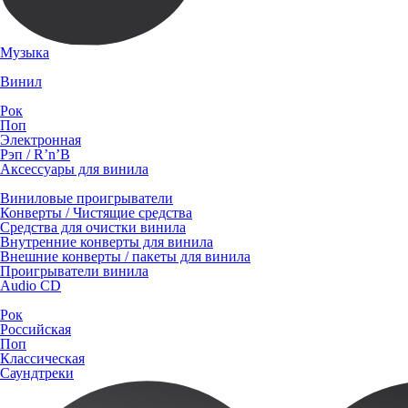
Музыка
Винил
Рок
Поп
Электронная
Рэп / R’n’B
Аксессуары для винила
Виниловые проигрыватели
Конверты / Чистящие средства
Средства для очистки винила
Внутренние конверты для винила
Внешние конверты / пакеты для винила
Проигрыватели винила
Audio CD
Рок
Российская
Поп
Классическая
Саундтреки