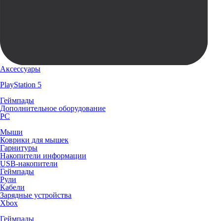
Аксессуары
PlayStation 5
Геймпады
Дополнительное оборудование
PC
Мыши
Коврики для мышек
Гарнитуры
Накопители информации
USB-накопители
Геймпады
Рули
Кабели
Зарядные устройства
Xbox
Геймпады