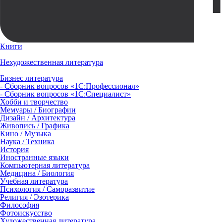
Книги
Нехудожественная литература
Бизнес литература
- Сборник вопросов «1С:Профессионал»
- Сборник вопросов «1С:Специалист»
Хобби и творчество
Мемуары / Биографии
Дизайн / Архитектура
Живопись / Графика
Кино / Музыка
Наука / Техника
История
Иностранные языки
Компьютерная литература
Медицина / Биология
Учебная литература
Психология / Саморазвитие
Религия / Эзотерика
Философия
Фотоискусство
Художественная литература