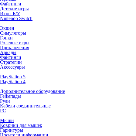
Файтинги
Детские игры
Игры Б/У
Nintendo Switch
Экшен
Симуляторы
Гонки
Ролевые игры
Приключения
Аркады
Файтинги
Стратегии
Аксессуары
PlayStation 5
PlayStation 4
Дополнительное оборудование
Геймпады
Рули
Кабели соединительные
PC
Мыши
Коврики для мышек
Гарнитуры
Носители информации