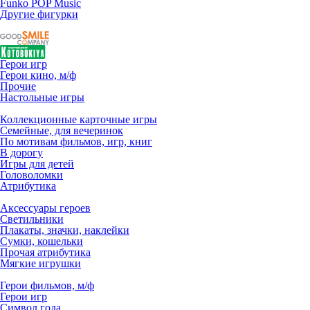
Funko POP Music
Другие фигурки
Герои игр
Герои кино, м/ф
Прочие
Настольные игры
Коллекционные карточные игры
Семейные, для вечеринок
По мотивам фильмов, игр, книг
В дорогу
Игры для детей
Головоломки
Атрибутика
Аксессуары героев
Светильники
Плакаты, значки, наклейки
Сумки, кошельки
Прочая атрибутика
Мягкие игрушки
Герои фильмов, м/ф
Герои игр
Символ года