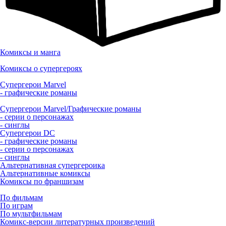
Комиксы и манга
Комиксы о супергероях
Супергерои Marvel
- графические романы
Супергерои Marvel/Графические романы
- серии о персонажах
- синглы
Супергерои DC
- графические романы
- серии о персонажах
- синглы
Альтернативная супергероика
Альтернативные комиксы
Комиксы по франшизам
По фильмам
По играм
По мультфильмам
Комикс-версии литературных произведений