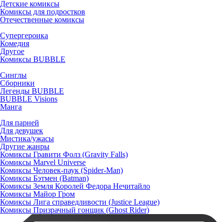
Детские комиксы
Комиксы для подростков
Отечественные комиксы
Супергероика
Комедия
Другое
Комиксы BUBBLE
Синглы
Сборники
Легенды BUBBLE
BUBBLE Visions
Манга
Для парней
Для девушек
Мистика/ужасы
Другие жанры
Комиксы Гравити Фолз (Gravity Falls)
Комиксы Marvel Universe
Комиксы Человек-паук (Spider-Man)
Комиксы Бэтмен (Batman)
Комиксы Земля Королей Федора Нечитайло
Комиксы Майор Гром
Комиксы Лига справедливости (Justice League)
Комиксы Призрачный гонщик (Ghost Rider)