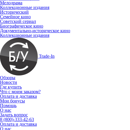
Мелодрама
Коллекционные издания
Исторический
Семейное кино
Советский сериал
Биографическое кино
Документально-историческое кино
Коллекционные издания
Trade-In
Обзоры
Новости
Где купить
Что с моим заказом?
Оплата и доставка
Мои бонусы
Помощь
О нас
Задать вопрос
8 (800)-333-42-63
Оплата и доставка
О нас