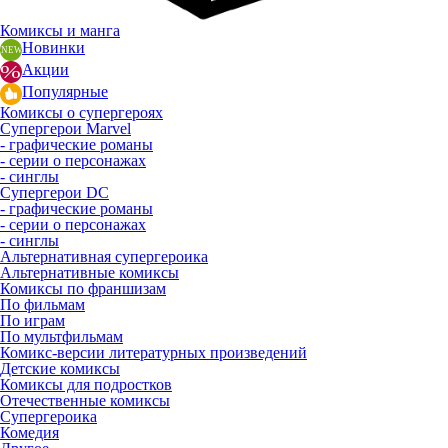
Комиксы и манга
Новинки
Акции
Популярные
Комиксы о супергероях
Супергерои Marvel
- графические романы
- серии о персонажах
- синглы
Супергерои DC
- графические романы
- серии о персонажах
- синглы
Альтернативная супергероика
Альтернативные комиксы
Комиксы по франшизам
По фильмам
По играм
По мультфильмам
Комикс-версии литературных произведений
Детские комиксы
Комиксы для подростков
Отечественные комиксы
Супергероика
Комедия