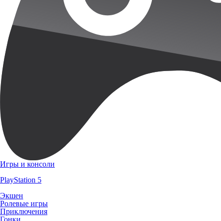
Игры и консоли
PlayStation 5
Экшен
Ролевые игры
Приключения
Гонки