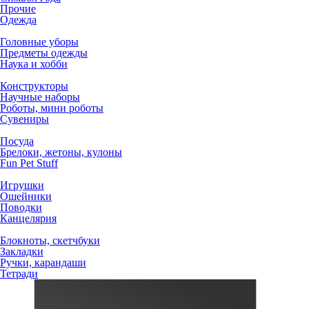
Прочие
Одежда
Головные уборы
Предметы одежды
Наука и хобби
Конструкторы
Научные наборы
Роботы, мини роботы
Сувениры
Посуда
Брелоки, жетоны, кулоны
Fun Pet Stuff
Игрушки
Ошейники
Поводки
Канцелярия
Блокноты, скетчбуки
Закладки
Ручки, карандаши
Тетради