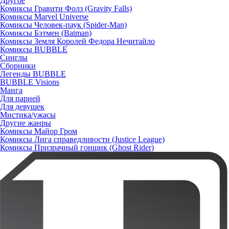
Другое
Комиксы Гравити Фолз (Gravity Falls)
Комиксы Marvel Universe
Комиксы Человек-паук (Spider-Man)
Комиксы Бэтмен (Batman)
Комиксы Земля Королей Федора Нечитайло
Комиксы BUBBLE
Синглы
Сборники
Легенды BUBBLE
BUBBLE Visions
Манга
Для парней
Для девушек
Мистика/ужасы
Другие жанры
Комиксы Майор Гром
Комиксы Лига справедливости (Justice League)
Комиксы Призрачный гонщик (Ghost Rider)