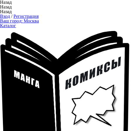
Назад
Назад
Назад
Вход
/
Регистрация
Ваш город:
Москва
Каталог