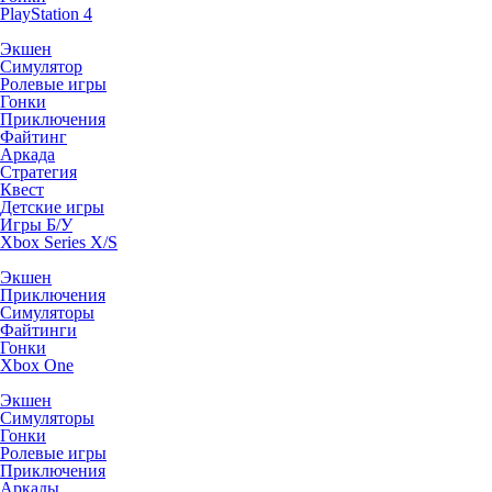
PlayStation 4
Экшен
Симулятор
Ролевые игры
Гонки
Приключения
Файтинг
Аркада
Стратегия
Квест
Детские игры
Игры Б/У
Xbox Series X/S
Экшен
Приключения
Симуляторы
Файтинги
Гонки
Xbox One
Экшен
Симуляторы
Гонки
Ролевые игры
Приключения
Аркады