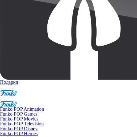
Подарки
Funko POP Animation
Funko POP Games
Funko POP Movies
Funko POP Television
Funko POP Disney
Funko POP Heroes