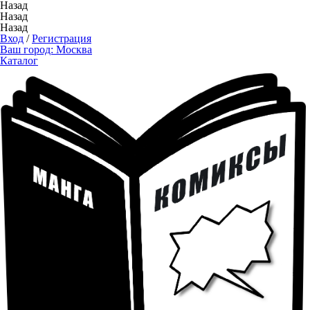
Назад
Назад
Назад
Вход
/
Регистрация
Ваш город:
Москва
Каталог