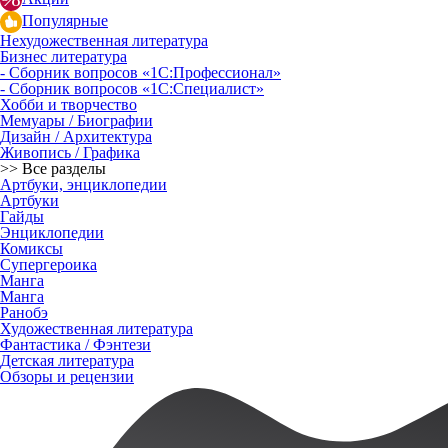
Популярные
Нехудожественная литература
Бизнес литература
- Сборник вопросов «1С:Профессионал»
- Сборник вопросов «1С:Специалист»
Хобби и творчество
Мемуары / Биографии
Дизайн / Архитектура
Живопись / Графика
>> Все разделы
Артбуки, энциклопедии
Артбуки
Гайды
Энциклопедии
Комиксы
Супергероика
Манга
Манга
Ранобэ
Художественная литература
Фантастика / Фэнтези
Детская литература
Обзоры и рецензии