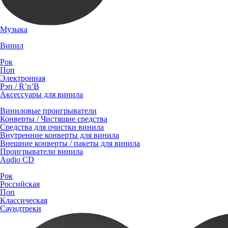
Музыка
Винил
Рок
Поп
Электронная
Рэп / R’n’B
Аксессуары для винила
Виниловые проигрыватели
Конверты / Чистящие средства
Средства для очистки винила
Внутренние конверты для винила
Внешние конверты / пакеты для винила
Проигрыватели винила
Audio CD
Рок
Российская
Поп
Классическая
Саундтреки