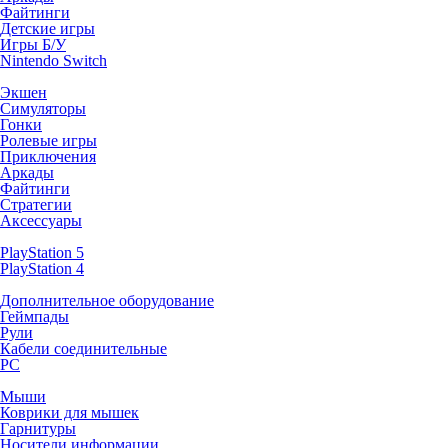
Файтинги
Детские игры
Игры Б/У
Nintendo Switch
Экшен
Симуляторы
Гонки
Ролевые игры
Приключения
Аркады
Файтинги
Стратегии
Аксессуары
PlayStation 5
PlayStation 4
Дополнительное оборудование
Геймпады
Рули
Кабели соединительные
PC
Мыши
Коврики для мышек
Гарнитуры
Носители информации