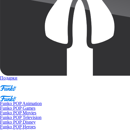
Подарки
Funko POP Animation
Funko POP Games
Funko POP Movies
Funko POP Television
Funko POP Disney
Funko POP Heroes