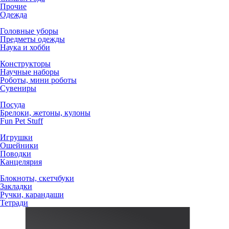
Прочие
Одежда
Головные уборы
Предметы одежды
Наука и хобби
Конструкторы
Научные наборы
Роботы, мини роботы
Сувениры
Посуда
Брелоки, жетоны, кулоны
Fun Pet Stuff
Игрушки
Ошейники
Поводки
Канцелярия
Блокноты, скетчбуки
Закладки
Ручки, карандаши
Тетради