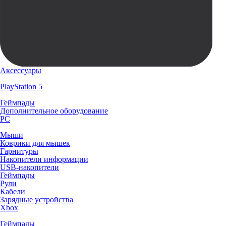
Аксессуары
PlayStation 5
Геймпады
Дополнительное оборудование
PC
Мыши
Коврики для мышек
Гарнитуры
Накопители информации
USB-накопители
Геймпады
Рули
Кабели
Зарядные устройства
Xbox
Геймпады