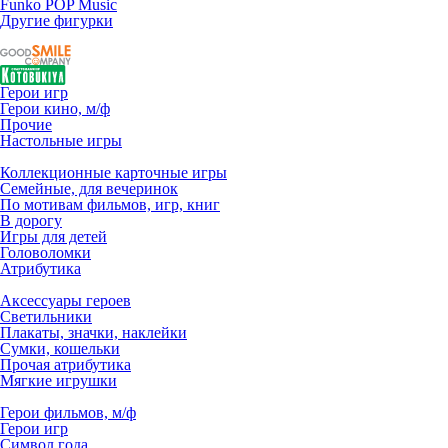
Funko POP Music
Другие фигурки
Герои игр
Герои кино, м/ф
Прочие
Настольные игры
Коллекционные карточные игры
Семейные, для вечеринок
По мотивам фильмов, игр, книг
В дорогу
Игры для детей
Головоломки
Атрибутика
Аксессуары героев
Светильники
Плакаты, значки, наклейки
Сумки, кошельки
Прочая атрибутика
Мягкие игрушки
Герои фильмов, м/ф
Герои игр
Символ года