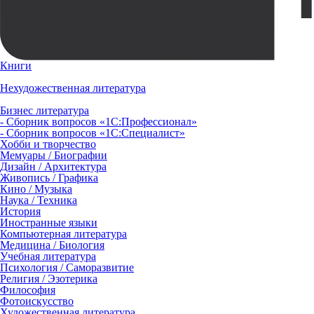
Книги
Нехудожественная литература
Бизнес литература
- Сборник вопросов «1С:Профессионал»
- Сборник вопросов «1С:Специалист»
Хобби и творчество
Мемуары / Биографии
Дизайн / Архитектура
Живопись / Графика
Кино / Музыка
Наука / Техника
История
Иностранные языки
Компьютерная литература
Медицина / Биология
Учебная литература
Психология / Саморазвитие
Религия / Эзотерика
Философия
Фотоискусство
Художественная литература