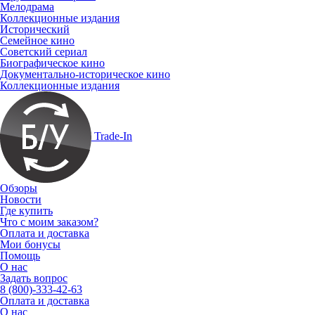
Мелодрама
Коллекционные издания
Исторический
Семейное кино
Советский сериал
Биографическое кино
Документально-историческое кино
Коллекционные издания
Trade-In
Обзоры
Новости
Где купить
Что с моим заказом?
Оплата и доставка
Мои бонусы
Помощь
О нас
Задать вопрос
8 (800)-333-42-63
Оплата и доставка
О нас