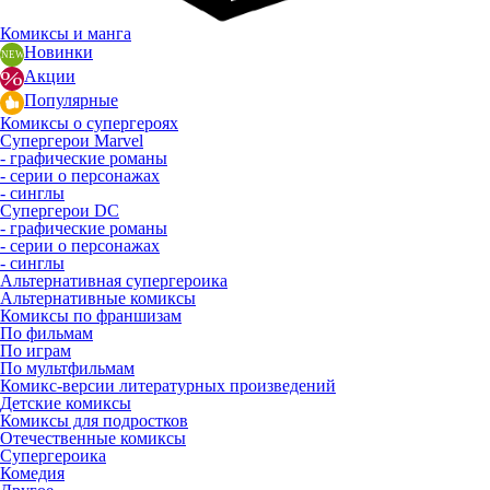
Комиксы и манга
Новинки
Акции
Популярные
Комиксы о супергероях
Супергерои Marvel
- графические романы
- серии о персонажах
- синглы
Супергерои DC
- графические романы
- серии о персонажах
- синглы
Альтернативная супергероика
Альтернативные комиксы
Комиксы по франшизам
По фильмам
По играм
По мультфильмам
Комикс-версии литературных произведений
Детские комиксы
Комиксы для подростков
Отечественные комиксы
Супергероика
Комедия