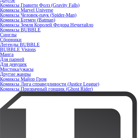
Другое
Комиксы Гравити Фолз (Gravity Falls)
Комиксы Marvel Universe
Комиксы Человек-паук (Spider-Man)
Комиксы Бэтмен (Batman)
Комиксы Земля Королей Федора Нечитайло
Комиксы BUBBLE
Синглы
Сборники
Легенды BUBBLE
BUBBLE Visions
Манга
Для парней
Для девушек
Мистика/ужасы
Другие жанры
Комиксы Майор Гром
Комиксы Лига справедливости (Justice League)
Комиксы Призрачный гонщик (Ghost Rider)