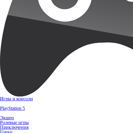
Игры и консоли
PlayStation 5
Экшен
Ролевые игры
Приключения
Гонки