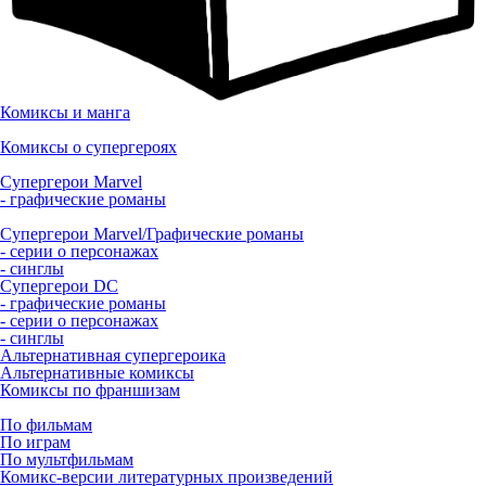
Комиксы и манга
Комиксы о супергероях
Супергерои Marvel
- графические романы
Супергерои Marvel/Графические романы
- серии о персонажах
- синглы
Супергерои DC
- графические романы
- серии о персонажах
- синглы
Альтернативная супергероика
Альтернативные комиксы
Комиксы по франшизам
По фильмам
По играм
По мультфильмам
Комикс-версии литературных произведений