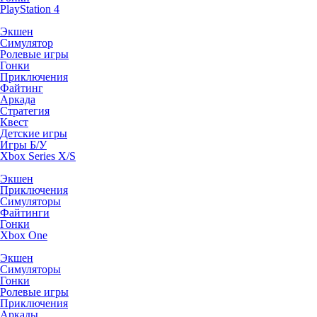
PlayStation 4
Экшен
Симулятор
Ролевые игры
Гонки
Приключения
Файтинг
Аркада
Стратегия
Квест
Детские игры
Игры Б/У
Xbox Series X/S
Экшен
Приключения
Симуляторы
Файтинги
Гонки
Xbox One
Экшен
Симуляторы
Гонки
Ролевые игры
Приключения
Аркады