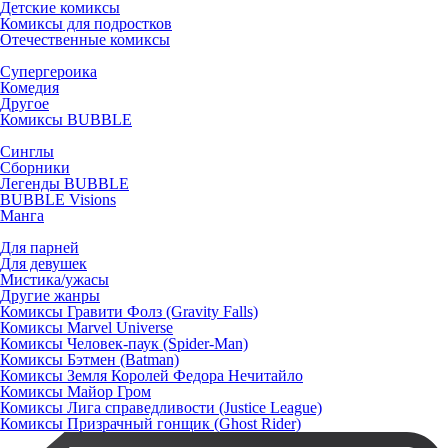
Детские комиксы
Комиксы для подростков
Отечественные комиксы
Супергероика
Комедия
Другое
Комиксы BUBBLE
Синглы
Сборники
Легенды BUBBLE
BUBBLE Visions
Манга
Для парней
Для девушек
Мистика/ужасы
Другие жанры
Комиксы Гравити Фолз (Gravity Falls)
Комиксы Marvel Universe
Комиксы Человек-паук (Spider-Man)
Комиксы Бэтмен (Batman)
Комиксы Земля Королей Федора Нечитайло
Комиксы Майор Гром
Комиксы Лига справедливости (Justice League)
Комиксы Призрачный гонщик (Ghost Rider)