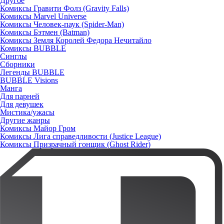
Другое
Комиксы Гравити Фолз (Gravity Falls)
Комиксы Marvel Universe
Комиксы Человек-паук (Spider-Man)
Комиксы Бэтмен (Batman)
Комиксы Земля Королей Федора Нечитайло
Комиксы BUBBLE
Синглы
Сборники
Легенды BUBBLE
BUBBLE Visions
Манга
Для парней
Для девушек
Мистика/ужасы
Другие жанры
Комиксы Майор Гром
Комиксы Лига справедливости (Justice League)
Комиксы Призрачный гонщик (Ghost Rider)