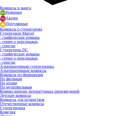
Комиксы и манга
Новинки
Акции
Популярные
Комиксы о супергероях
Супергерои Marvel
- графические романы
- серии о персонажах
- синглы
Супергерои DC
- графические романы
- серии о персонажах
- синглы
Альтернативная супергероика
Альтернативные комиксы
Комиксы по франшизам
По фильмам
По играм
По мультфильмам
Комикс-версии литературных произведений
Детские комиксы
Комиксы для подростков
Отечественные комиксы
Супергероика
Комедия