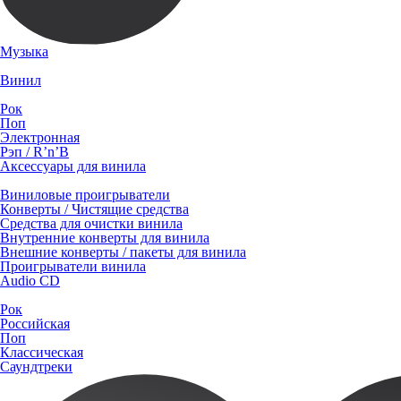
Музыка
Винил
Рок
Поп
Электронная
Рэп / R’n’B
Аксессуары для винила
Виниловые проигрыватели
Конверты / Чистящие средства
Средства для очистки винила
Внутренние конверты для винила
Внешние конверты / пакеты для винила
Проигрыватели винила
Audio CD
Рок
Российская
Поп
Классическая
Саундтреки