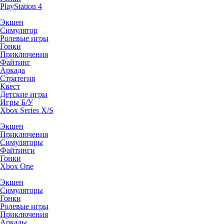
PlayStation 4
Экшен
Симулятор
Ролевые игры
Гонки
Приключения
Файтинг
Аркада
Стратегия
Квест
Детские игры
Игры Б/У
Xbox Series X/S
Экшен
Приключения
Симуляторы
Файтинги
Гонки
Xbox One
Экшен
Симуляторы
Гонки
Ролевые игры
Приключения
Аркады