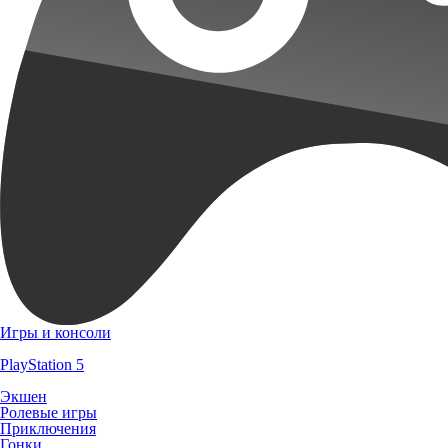
Игры и консоли
PlayStation 5
Экшен
Ролевые игры
Приключения
Гонки