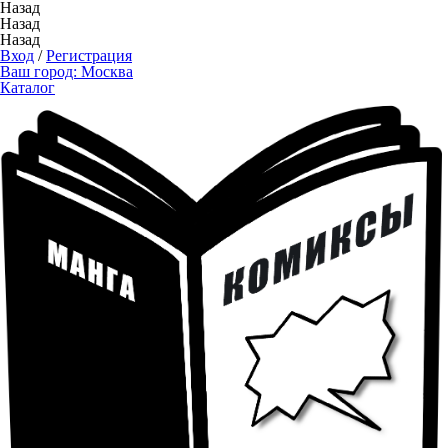
Назад
Назад
Назад
Вход
/
Регистрация
Ваш город:
Москва
Каталог