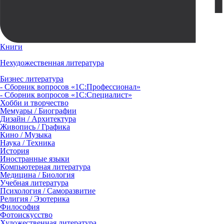
Книги
Нехудожественная литература
Бизнес литература
- Сборник вопросов «1С:Профессионал»
- Сборник вопросов «1С:Специалист»
Хобби и творчество
Мемуары / Биографии
Дизайн / Архитектура
Живопись / Графика
Кино / Музыка
Наука / Техника
История
Иностранные языки
Компьютерная литература
Медицина / Биология
Учебная литература
Психология / Саморазвитие
Религия / Эзотерика
Философия
Фотоискусство
Художественная литература