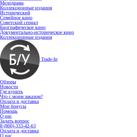
Мелодрама
Коллекционные издания
Исторический
Семейное кино
Советский сериал
Биографическое кино
Документально-историческое кино
Коллекционные издания
Trade-In
Обзоры
Новости
Где купить
Что с моим заказом?
Оплата и доставка
Мои бонусы
Помощь
О нас
Задать вопрос
8 (800)-333-42-63
Оплата и доставка
О нас