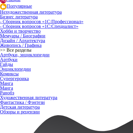
Популярные
Нехудожественная литература
Бизнес литература
- Сборник вопросов «1С:Профессионал»
- Сборник вопросов «1С:Специалист»
Хобби и творчество
Мемуары / Биографии
Дизайн / Архитектура
Живопись / Графика
>> Все разделы
Артбуки, энциклопедии
Артбуки
Гайды
Энциклопедии
Комиксы
Супергероика
Манга
Манга
Ранобэ
Художественная литература
Фантастика / Фэнтези
Детская литература
Обзоры и рецензии