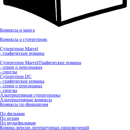
Комиксы и манга
Комиксы о супергероях
Супергерои Marvel
- графические романы
Супергерои Marvel/Графические романы
- серии о персонажах
- синглы
Супергерои DC
- графические романы
- серии о персонажах
- синглы
Альтернативная супергероика
Альтернативные комиксы
Комиксы по франшизам
По фильмам
По играм
По мультфильмам
Комикс-версии литературных произведений