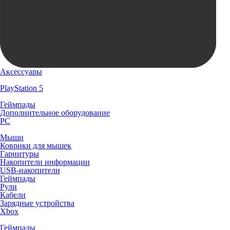
Аксессуары
PlayStation 5
Геймпады
Дополнительное оборудование
PC
Мыши
Коврики для мышек
Гарнитуры
Накопители информации
USB-накопители
Геймпады
Рули
Кабели
Зарядные устройства
Xbox
Геймпады