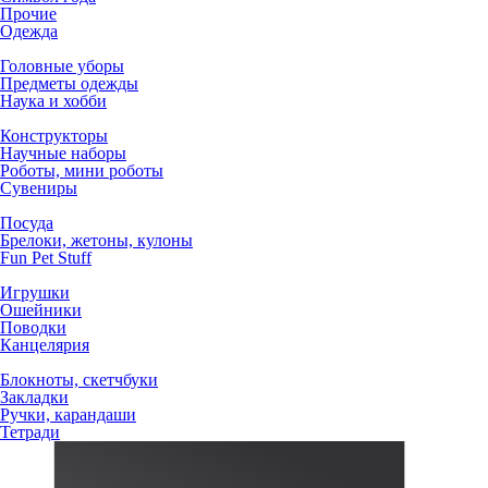
Прочие
Одежда
Головные уборы
Предметы одежды
Наука и хобби
Конструкторы
Научные наборы
Роботы, мини роботы
Сувениры
Посуда
Брелоки, жетоны, кулоны
Fun Pet Stuff
Игрушки
Ошейники
Поводки
Канцелярия
Блокноты, скетчбуки
Закладки
Ручки, карандаши
Тетради