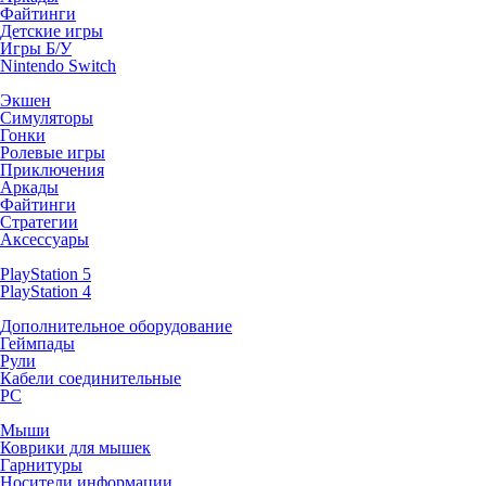
Файтинги
Детские игры
Игры Б/У
Nintendo Switch
Экшен
Симуляторы
Гонки
Ролевые игры
Приключения
Аркады
Файтинги
Стратегии
Аксессуары
PlayStation 5
PlayStation 4
Дополнительное оборудование
Геймпады
Рули
Кабели соединительные
PC
Мыши
Коврики для мышек
Гарнитуры
Носители информации