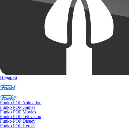
Подарки
Funko POP Animation
Funko POP Games
Funko POP Movies
Funko POP Television
Funko POP Disney
Funko POP Heroes