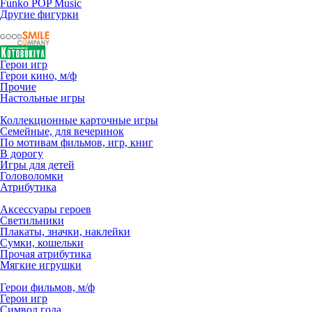
Funko POP Music
Другие фигурки
Герои игр
Герои кино, м/ф
Прочие
Настольные игры
Коллекционные карточные игры
Семейные, для вечеринок
По мотивам фильмов, игр, книг
В дорогу
Игры для детей
Головоломки
Атрибутика
Аксессуары героев
Светильники
Плакаты, значки, наклейки
Сумки, кошельки
Прочая атрибутика
Мягкие игрушки
Герои фильмов, м/ф
Герои игр
Символ года