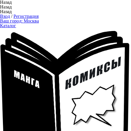
Назад
Назад
Назад
Вход
/
Регистрация
Ваш город:
Москва
Каталог