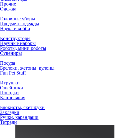
Прочие
Одежда
Головные уборы
Предметы одежды
Наука и хобби
Конструкторы
Научные наборы
Роботы, мини роботы
Сувениры
Посуда
Брелоки, жетоны, кулоны
Fun Pet Stuff
Игрушки
Ошейники
Поводки
Канцелярия
Блокноты, скетчбуки
Закладки
Ручки, карандаши
Тетради