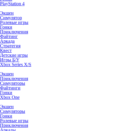
PlayStation 4
Экшен
Симулятор
Ролевые игры
Гонки
Приключения
Файтинг
Аркада
Стратегия
Квест
Детские игры
Игры Б/У
Xbox Series X/S
Экшен
Приключения
Симуляторы
Файтинги
Гонки
Xbox One
Экшен
Симуляторы
Гонки
Ролевые игры
Приключения
Аркады