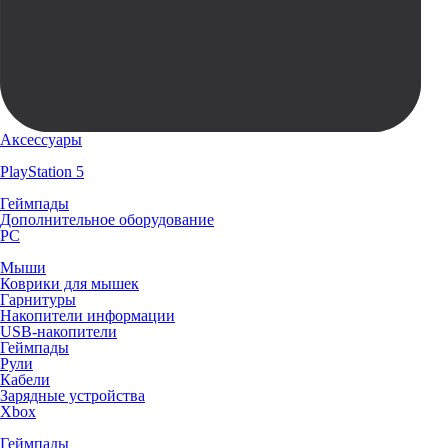
Аксессуары
PlayStation 5
Геймпады
Дополнительное оборудование
PC
Мыши
Коврики для мышек
Гарнитуры
Накопители информации
USB-накопители
Геймпады
Рули
Кабели
Зарядные устройства
Xbox
Геймпады