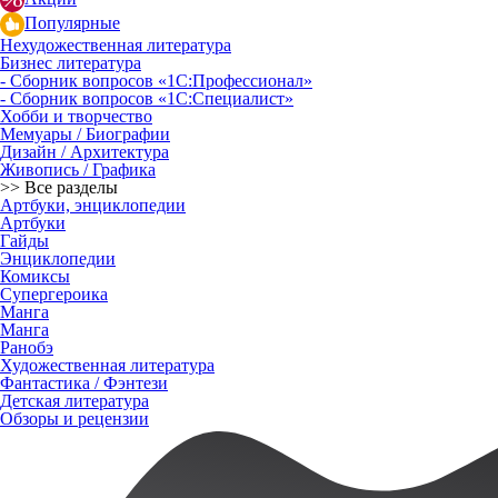
Популярные
Нехудожественная литература
Бизнес литература
- Сборник вопросов «1С:Профессионал»
- Сборник вопросов «1С:Специалист»
Хобби и творчество
Мемуары / Биографии
Дизайн / Архитектура
Живопись / Графика
>> Все разделы
Артбуки, энциклопедии
Артбуки
Гайды
Энциклопедии
Комиксы
Супергероика
Манга
Манга
Ранобэ
Художественная литература
Фантастика / Фэнтези
Детская литература
Обзоры и рецензии