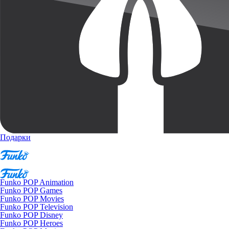
Подарки
Funko POP Animation
Funko POP Games
Funko POP Movies
Funko POP Television
Funko POP Disney
Funko POP Heroes