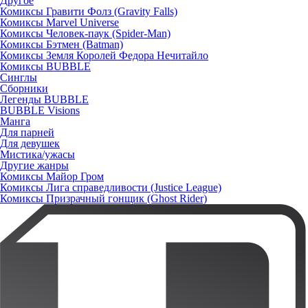
Другое
Комиксы Гравити Фолз (Gravity Falls)
Комиксы Marvel Universe
Комиксы Человек-паук (Spider-Man)
Комиксы Бэтмен (Batman)
Комиксы Земля Королей Федора Нечитайло
Комиксы BUBBLE
Синглы
Сборники
Легенды BUBBLE
BUBBLE Visions
Манга
Для парней
Для девушек
Мистика/ужасы
Другие жанры
Комиксы Майор Гром
Комиксы Лига справедливости (Justice League)
Комиксы Призрачный гонщик (Ghost Rider)