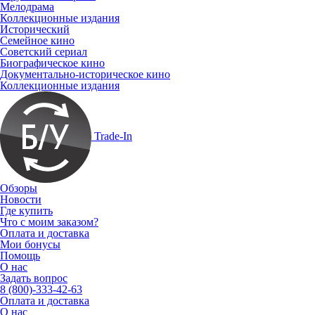
Мелодрама
Коллекционные издания
Исторический
Семейное кино
Советский сериал
Биографическое кино
Документально-историческое кино
Коллекционные издания
Trade-In
Обзоры
Новости
Где купить
Что с моим заказом?
Оплата и доставка
Мои бонусы
Помощь
О нас
Задать вопрос
8 (800)-333-42-63
Оплата и доставка
О нас