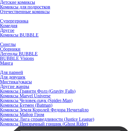
Детские комиксы
Комиксы для подростков
Отечественные комиксы
Супергероика
Комедия
Другое
Комиксы BUBBLE
Синглы
Сборники
Легенды BUBBLE
BUBBLE Visions
Манга
Для парней
Для девушек
Мистика/ужасы
Другие жанры
Комиксы Гравити Фолз (Gravity Falls)
Комиксы Marvel Universe
Комиксы Человек-паук (Spider-Man)
Комиксы Бэтмен (Batman)
Комиксы Земля Королей Федора Нечитайло
Комиксы Майор Гром
Комиксы Лига справедливости (Justice League)
Комиксы Призрачный гонщик (Ghost Rider)