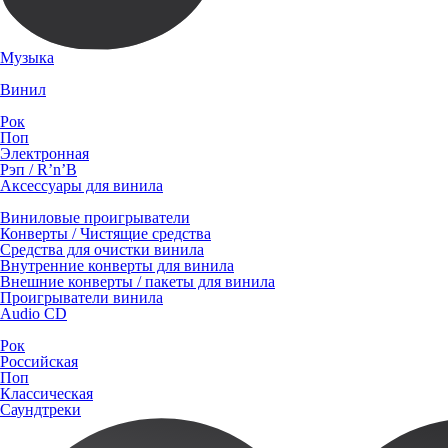
Музыка
Винил
Рок
Поп
Электронная
Рэп / R’n’B
Аксессуары для винила
Виниловые проигрыватели
Конверты / Чистящие средства
Средства для очистки винила
Внутренние конверты для винила
Внешние конверты / пакеты для винила
Проигрыватели винила
Audio CD
Рок
Российская
Поп
Классическая
Саундтреки