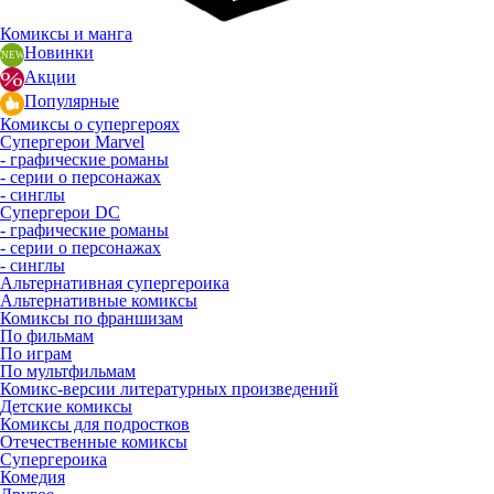
Комиксы и манга
Новинки
Акции
Популярные
Комиксы о супергероях
Супергерои Marvel
- графические романы
- серии о персонажах
- синглы
Супергерои DC
- графические романы
- серии о персонажах
- синглы
Альтернативная супергероика
Альтернативные комиксы
Комиксы по франшизам
По фильмам
По играм
По мультфильмам
Комикс-версии литературных произведений
Детские комиксы
Комиксы для подростков
Отечественные комиксы
Супергероика
Комедия