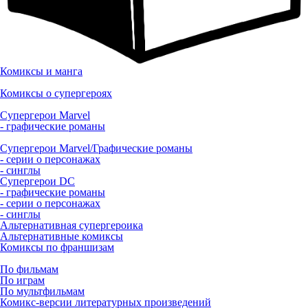
Комиксы и манга
Комиксы о супергероях
Супергерои Marvel
- графические романы
Супергерои Marvel/Графические романы
- серии о персонажах
- синглы
Супергерои DC
- графические романы
- серии о персонажах
- синглы
Альтернативная супергероика
Альтернативные комиксы
Комиксы по франшизам
По фильмам
По играм
По мультфильмам
Комикс-версии литературных произведений