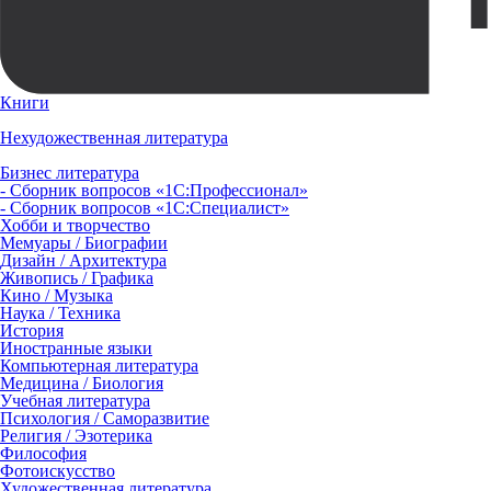
Книги
Нехудожественная литература
Бизнес литература
- Сборник вопросов «1С:Профессионал»
- Сборник вопросов «1С:Специалист»
Хобби и творчество
Мемуары / Биографии
Дизайн / Архитектура
Живопись / Графика
Кино / Музыка
Наука / Техника
История
Иностранные языки
Компьютерная литература
Медицина / Биология
Учебная литература
Психология / Саморазвитие
Религия / Эзотерика
Философия
Фотоискусство
Художественная литература