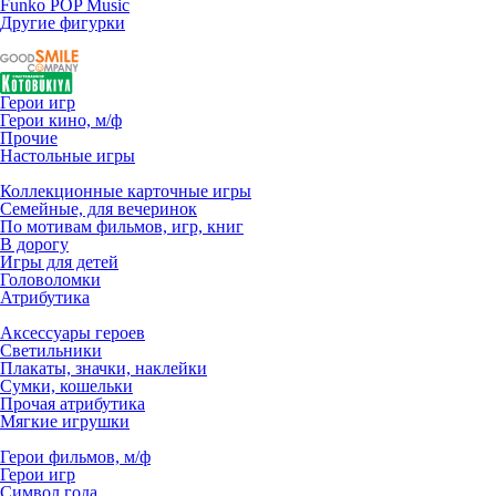
Funko POP Music
Другие фигурки
Герои игр
Герои кино, м/ф
Прочие
Настольные игры
Коллекционные карточные игры
Семейные, для вечеринок
По мотивам фильмов, игр, книг
В дорогу
Игры для детей
Головоломки
Атрибутика
Аксессуары героев
Светильники
Плакаты, значки, наклейки
Сумки, кошельки
Прочая атрибутика
Мягкие игрушки
Герои фильмов, м/ф
Герои игр
Символ года