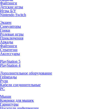
Файтинги
Детские игры
Игры Б/У
Nintendo Switch
Экшен
Симуляторы
Гонки
Ролевые игры
Приключения
Аркады
Файтинги
Стратегии
Аксессуары
PlayStation 5
PlayStation 4
Дополнительное оборудование
Геймпады
Рули
Кабели соединительные
PC
Мыши
Коврики для мышек
Гарнитуры
Носители информации