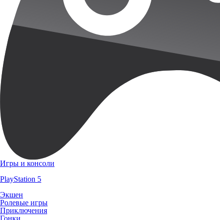
Игры и консоли
PlayStation 5
Экшен
Ролевые игры
Приключения
Гонки