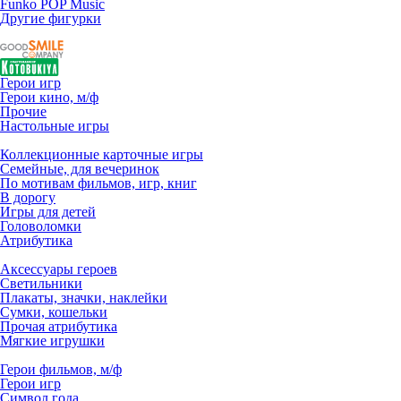
Funko POP Music
Другие фигурки
Герои игр
Герои кино, м/ф
Прочие
Настольные игры
Коллекционные карточные игры
Семейные, для вечеринок
По мотивам фильмов, игр, книг
В дорогу
Игры для детей
Головоломки
Атрибутика
Аксессуары героев
Светильники
Плакаты, значки, наклейки
Сумки, кошельки
Прочая атрибутика
Мягкие игрушки
Герои фильмов, м/ф
Герои игр
Символ года