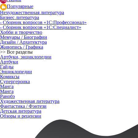
Популярные
Нехудожественная литература
Бизнес литература
- Сборник вопросов «1С:Профессионал»
- Сборник вопросов «1С:Специалист»
Хобби и творчество
Мемуары / Биографии
Дизайн / Архитектура
Живопись / Графика
>> Все разделы
Артбуки, энциклопедии
Артбуки
Гайды
Энциклопедии
Комиксы
Супергероика
Манга
Манга
Ранобэ
Художественная литература
Фантастика / Фэнтези
Детская литература
Обзоры и рецензии