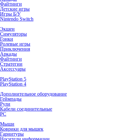
Файтинги
Детские игры
Игры Б/У
Nintendo Switch
Экшен
Симуляторы
Гонки
Ролевые игры
Приключения
Аркады
Файтинги
Стратегии
Аксессуары
PlayStation 5
PlayStation 4
Дополнительное оборудование
Геймпады
Рули
Кабели соединительные
PC
Мыши
Коврики для мышек
Гарнитуры
Носители информации