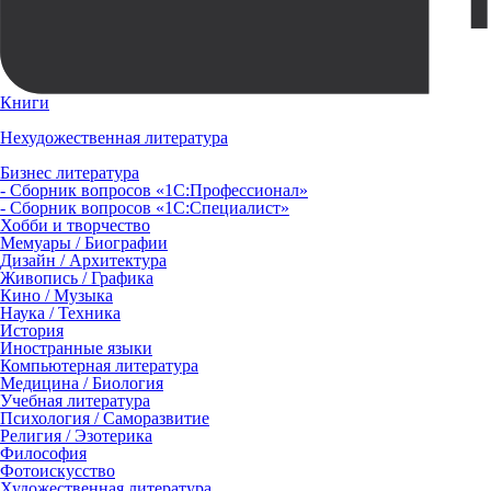
Книги
Нехудожественная литература
Бизнес литература
- Сборник вопросов «1С:Профессионал»
- Сборник вопросов «1С:Специалист»
Хобби и творчество
Мемуары / Биографии
Дизайн / Архитектура
Живопись / Графика
Кино / Музыка
Наука / Техника
История
Иностранные языки
Компьютерная литература
Медицина / Биология
Учебная литература
Психология / Саморазвитие
Религия / Эзотерика
Философия
Фотоискусство
Художественная литература