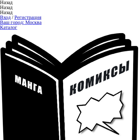
Назад
Назад
Назад
Вход
/
Регистрация
Ваш город:
Москва
Каталог