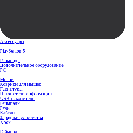
Аксессуары
PlayStation 5
Геймпады
Дополнительное оборудование
PC
Мыши
Коврики для мышек
Гарнитуры
Накопители информации
USB-накопители
Геймпады
Рули
Кабели
Зарядные устройства
Xbox
Геймпады