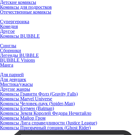
Детские комиксы
Комиксы для подростков
Отечественные комиксы
Супергероика
Комедия
Другое
Комиксы BUBBLE
Синглы
Сборники
Легенды BUBBLE
BUBBLE Visions
Манга
Для парней
Для девушек
Мистика/ужасы
Другие жанры
Комиксы Гравити Фолз (Gravity Falls)
Комиксы Marvel Universe
Комиксы Человек-паук (Spider-Man)
Комиксы Бэтмен (Batman)
Комиксы Земля Королей Федора Нечитайло
Комиксы Майор Гром
Комиксы Лига справедливости (Justice League)
Комиксы Призрачный гонщик (Ghost Rider)