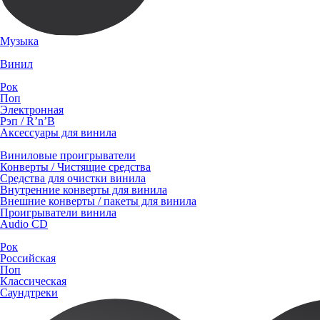
Музыка
Винил
Рок
Поп
Электронная
Рэп / R’n’B
Аксессуары для винила
Виниловые проигрыватели
Конверты / Чистящие средства
Средства для очистки винила
Внутренние конверты для винила
Внешние конверты / пакеты для винила
Проигрыватели винила
Audio CD
Рок
Российская
Поп
Классическая
Саундтреки