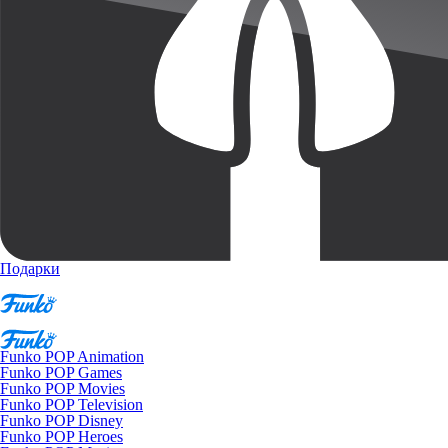
Подарки
Funko POP Animation
Funko POP Games
Funko POP Movies
Funko POP Television
Funko POP Disney
Funko POP Heroes