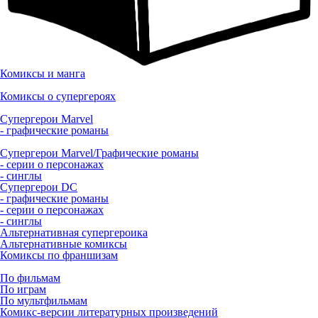
Комиксы и манга
Комиксы о супергероях
Супергерои Marvel
- графические романы
Супергерои Marvel/Графические романы
- серии о персонажах
- синглы
Супергерои DC
- графические романы
- серии о персонажах
- синглы
Альтернативная супергероика
Альтернативные комиксы
Комиксы по франшизам
По фильмам
По играм
По мультфильмам
Комикс-версии литературных произведений