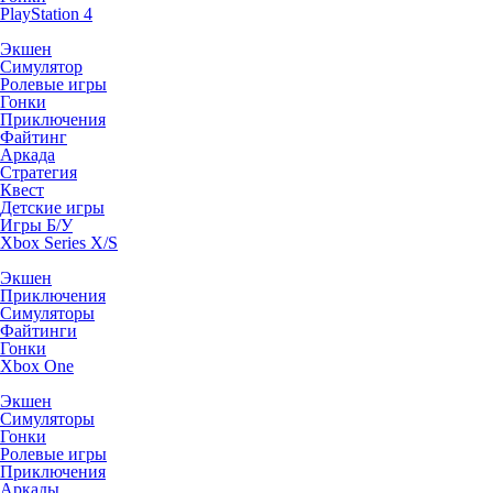
PlayStation 4
Экшен
Симулятор
Ролевые игры
Гонки
Приключения
Файтинг
Аркада
Стратегия
Квест
Детские игры
Игры Б/У
Xbox Series X/S
Экшен
Приключения
Симуляторы
Файтинги
Гонки
Xbox One
Экшен
Симуляторы
Гонки
Ролевые игры
Приключения
Аркады