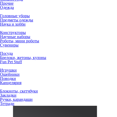
Прочие
Одежда
Головные уборы
Предметы одежды
Наука и хобби
Конструкторы
Научные наборы
Роботы, мини роботы
Сувениры
Посуда
Брелоки, жетоны, кулоны
Fun Pet Stuff
Игрушки
Ошейники
Поводки
Канцелярия
Блокноты, скетчбуки
Закладки
Ручки, карандаши
Тетради