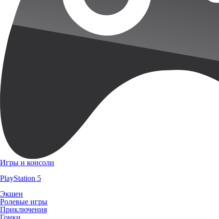
Игры и консоли
PlayStation 5
Экшен
Ролевые игры
Приключения
Гонки