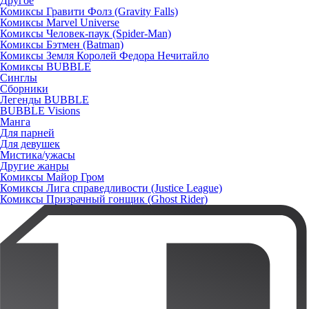
Другое
Комиксы Гравити Фолз (Gravity Falls)
Комиксы Marvel Universe
Комиксы Человек-паук (Spider-Man)
Комиксы Бэтмен (Batman)
Комиксы Земля Королей Федора Нечитайло
Комиксы BUBBLE
Синглы
Сборники
Легенды BUBBLE
BUBBLE Visions
Манга
Для парней
Для девушек
Мистика/ужасы
Другие жанры
Комиксы Майор Гром
Комиксы Лига справедливости (Justice League)
Комиксы Призрачный гонщик (Ghost Rider)