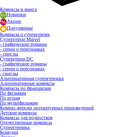
Комиксы и манга
Новинки
Акции
Популярные
Комиксы о супергероях
Супергерои Marvel
- графические романы
- серии о персонажах
- синглы
Супергерои DC
- графические романы
- серии о персонажах
- синглы
Альтернативная супергероика
Альтернативные комиксы
Комиксы по франшизам
По фильмам
По играм
По мультфильмам
Комикс-версии литературных произведений
Детские комиксы
Комиксы для подростков
Отечественные комиксы
Супергероика
Комедия