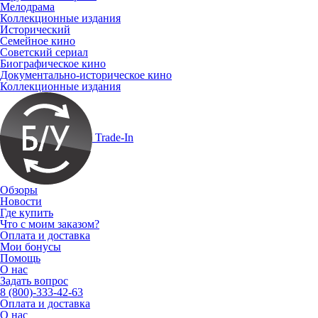
Мелодрама
Коллекционные издания
Исторический
Семейное кино
Советский сериал
Биографическое кино
Документально-историческое кино
Коллекционные издания
Trade-In
Обзоры
Новости
Где купить
Что с моим заказом?
Оплата и доставка
Мои бонусы
Помощь
О нас
Задать вопрос
8 (800)-333-42-63
Оплата и доставка
О нас