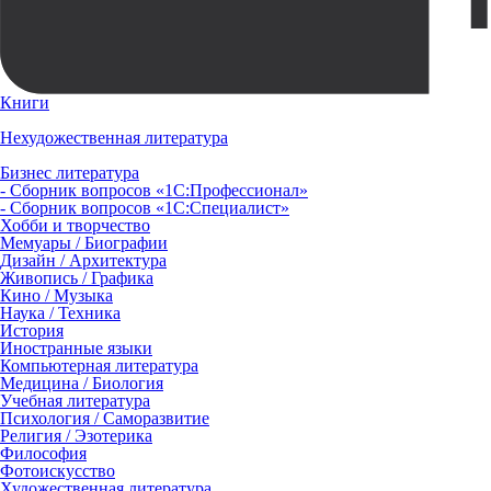
Книги
Нехудожественная литература
Бизнес литература
- Сборник вопросов «1С:Профессионал»
- Сборник вопросов «1С:Специалист»
Хобби и творчество
Мемуары / Биографии
Дизайн / Архитектура
Живопись / Графика
Кино / Музыка
Наука / Техника
История
Иностранные языки
Компьютерная литература
Медицина / Биология
Учебная литература
Психология / Саморазвитие
Религия / Эзотерика
Философия
Фотоискусство
Художественная литература