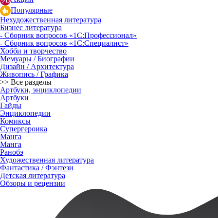
Популярные
Нехудожественная литература
Бизнес литература
- Сборник вопросов «1С:Профессионал»
- Сборник вопросов «1С:Специалист»
Хобби и творчество
Мемуары / Биографии
Дизайн / Архитектура
Живопись / Графика
>> Все разделы
Артбуки, энциклопедии
Артбуки
Гайды
Энциклопедии
Комиксы
Супергероика
Манга
Манга
Ранобэ
Художественная литература
Фантастика / Фэнтези
Детская литература
Обзоры и рецензии