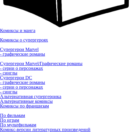
Комиксы и манга
Комиксы о супергероях
Супергерои Marvel
- графические романы
Супергерои Marvel/Графические романы
- серии о персонажах
- синглы
Супергерои DC
- графические романы
- серии о персонажах
- синглы
Альтернативная супергероика
Альтернативные комиксы
Комиксы по франшизам
По фильмам
По играм
По мультфильмам
Комикс-версии литературных произведений