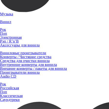
Музыка
Винил
Рок
Поп
Электронная
Рэп / R’n’B
Аксессуары для винила
Виниловые проигрыватели
Конверты / Чистящие средства
Средства для очистки винила
Внутренние конверты для винила
Внешние конверты / пакеты для винила
Проигрыватели винила
Audio CD
Рок
Российская
Поп
Классическая
Саундтреки