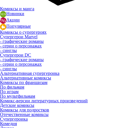
Комиксы и манга
Новинки
Акции
Популярные
Комиксы о супергероях
Супергерои Marvel
- графические романы
- серии о персонажах
- синглы
Супергерои DC
- графические романы
- серии о персонажах
- синглы
Альтернативная супергероика
Альтернативные комиксы
Комиксы по франшизам
По фильмам
По играм
По мультфильмам
Комикс-версии литературных произведений
Детские комиксы
Комиксы для подростков
Отечественные комиксы
Супергероика
Комедия