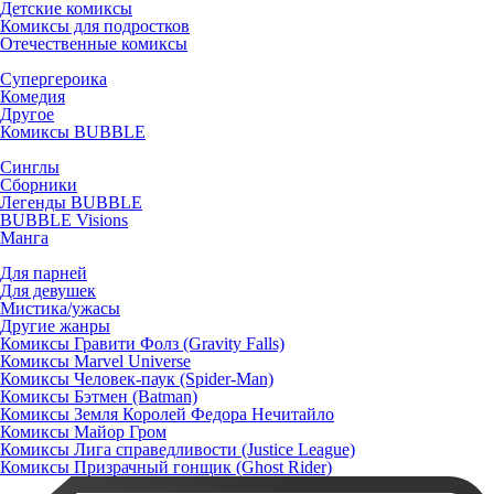
Детские комиксы
Комиксы для подростков
Отечественные комиксы
Супергероика
Комедия
Другое
Комиксы BUBBLE
Синглы
Сборники
Легенды BUBBLE
BUBBLE Visions
Манга
Для парней
Для девушек
Мистика/ужасы
Другие жанры
Комиксы Гравити Фолз (Gravity Falls)
Комиксы Marvel Universe
Комиксы Человек-паук (Spider-Man)
Комиксы Бэтмен (Batman)
Комиксы Земля Королей Федора Нечитайло
Комиксы Майор Гром
Комиксы Лига справедливости (Justice League)
Комиксы Призрачный гонщик (Ghost Rider)