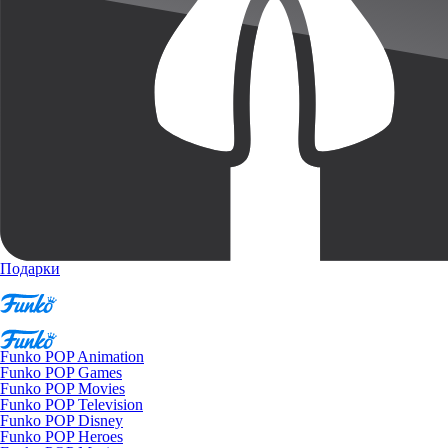
Подарки
Funko POP Animation
Funko POP Games
Funko POP Movies
Funko POP Television
Funko POP Disney
Funko POP Heroes