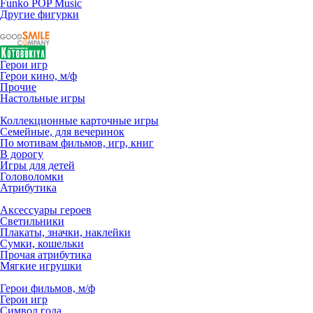
Funko POP Music
Другие фигурки
Герои игр
Герои кино, м/ф
Прочие
Настольные игры
Коллекционные карточные игры
Семейные, для вечеринок
По мотивам фильмов, игр, книг
В дорогу
Игры для детей
Головоломки
Атрибутика
Аксессуары героев
Светильники
Плакаты, значки, наклейки
Сумки, кошельки
Прочая атрибутика
Мягкие игрушки
Герои фильмов, м/ф
Герои игр
Символ года