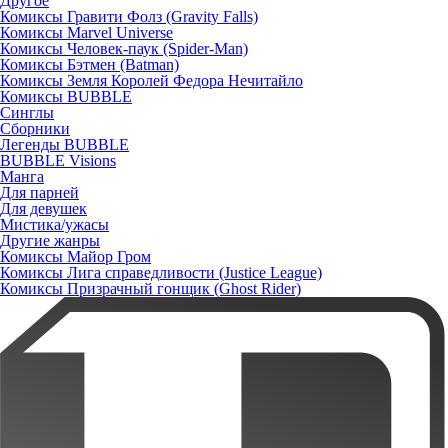
Другое
Комиксы Гравити Фолз (Gravity Falls)
Комиксы Marvel Universe
Комиксы Человек-паук (Spider-Man)
Комиксы Бэтмен (Batman)
Комиксы Земля Королей Федора Нечитайло
Комиксы BUBBLE
Синглы
Сборники
Легенды BUBBLE
BUBBLE Visions
Манга
Для парней
Для девушек
Мистика/ужасы
Другие жанры
Комиксы Майор Гром
Комиксы Лига справедливости (Justice League)
Комиксы Призрачный гонщик (Ghost Rider)