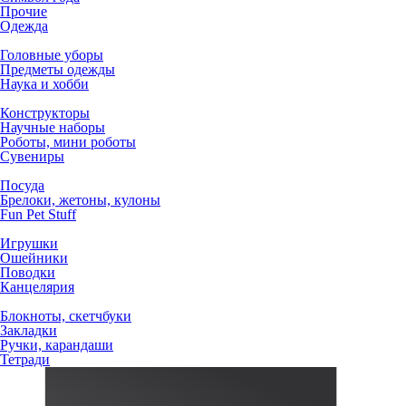
Прочие
Одежда
Головные уборы
Предметы одежды
Наука и хобби
Конструкторы
Научные наборы
Роботы, мини роботы
Сувениры
Посуда
Брелоки, жетоны, кулоны
Fun Pet Stuff
Игрушки
Ошейники
Поводки
Канцелярия
Блокноты, скетчбуки
Закладки
Ручки, карандаши
Тетради