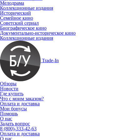
Мелодрама
Коллекционные издания
Исторический
Семейное кино
Советский сериал
Биографическое кино
Документально-историческое кино
Коллекционные издания
Trade-In
Обзоры
Новости
Где купить
Что с моим заказом?
Оплата и доставка
Мои бонусы
Помощь
О нас
Задать вопрос
8 (800)-333-42-63
Оплата и доставка
О нас