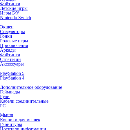
Файтинги
Детские игры
Игры Б/У
Nintendo Switch
Экшен
Симуляторы
Гонки
Ролевые игры
Приключения
Аркады
Файтинги
Стратегии
Аксессуары
PlayStation 5
PlayStation 4
Дополнительное оборудование
Геймпады
Рули
Кабели соединительные
PC
Мыши
Коврики для мышек
Гарнитуры
Носители информации