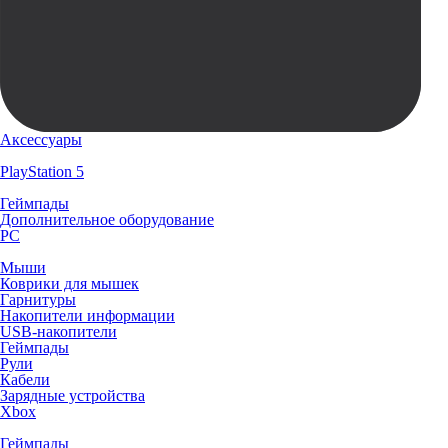
Аксессуары
PlayStation 5
Геймпады
Дополнительное оборудование
PC
Мыши
Коврики для мышек
Гарнитуры
Накопители информации
USB-накопители
Геймпады
Рули
Кабели
Зарядные устройства
Xbox
Геймпады