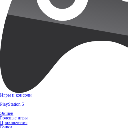
Игры и консоли
PlayStation 5
Экшен
Ролевые игры
Приключения
Гонки