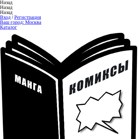
Назад
Назад
Назад
Вход
/
Регистрация
Ваш город:
Москва
Каталог