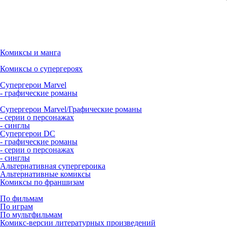
Комиксы и манга
Комиксы о супергероях
Супергерои Marvel
- графические романы
Супергерои Marvel/Графические романы
- серии о персонажах
- синглы
Супергерои DC
- графические романы
- серии о персонажах
- синглы
Альтернативная супергероика
Альтернативные комиксы
Комиксы по франшизам
По фильмам
По играм
По мультфильмам
Комикс-версии литературных произведений