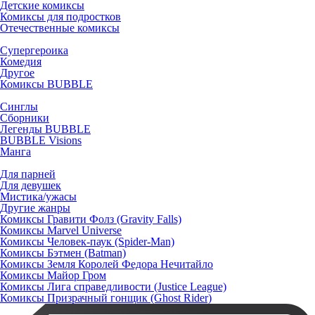
Детские комиксы
Комиксы для подростков
Отечественные комиксы
Супергероика
Комедия
Другое
Комиксы BUBBLE
Синглы
Сборники
Легенды BUBBLE
BUBBLE Visions
Манга
Для парней
Для девушек
Мистика/ужасы
Другие жанры
Комиксы Гравити Фолз (Gravity Falls)
Комиксы Marvel Universe
Комиксы Человек-паук (Spider-Man)
Комиксы Бэтмен (Batman)
Комиксы Земля Королей Федора Нечитайло
Комиксы Майор Гром
Комиксы Лига справедливости (Justice League)
Комиксы Призрачный гонщик (Ghost Rider)