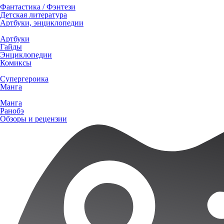
Фантастика / Фэнтези
Детская литература
Артбуки, энциклопедии
Артбуки
Гайды
Энциклопедии
Комиксы
Супергероика
Манга
Манга
Ранобэ
Обзоры и рецензии