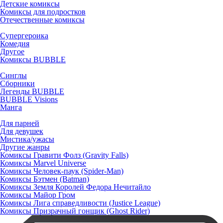
Детские комиксы
Комиксы для подростков
Отечественные комиксы
Супергероика
Комедия
Другое
Комиксы BUBBLE
Синглы
Сборники
Легенды BUBBLE
BUBBLE Visions
Манга
Для парней
Для девушек
Мистика/ужасы
Другие жанры
Комиксы Гравити Фолз (Gravity Falls)
Комиксы Marvel Universe
Комиксы Человек-паук (Spider-Man)
Комиксы Бэтмен (Batman)
Комиксы Земля Королей Федора Нечитайло
Комиксы Майор Гром
Комиксы Лига справедливости (Justice League)
Комиксы Призрачный гонщик (Ghost Rider)