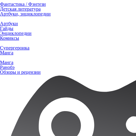
Фантастика / Фэнтези
Детская литература
Артбуки, энциклопедии
Артбуки
Гайды
Энциклопедии
Комиксы
Супергероика
Манга
Манга
Ранобэ
Обзоры и рецензии