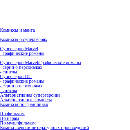
Комиксы и манга
Комиксы о супергероях
Супергерои Marvel
- графические романы
Супергерои Marvel/Графические романы
- серии о персонажах
- синглы
Супергерои DC
- графические романы
- серии о персонажах
- синглы
Альтернативная супергероика
Альтернативные комиксы
Комиксы по франшизам
По фильмам
По играм
По мультфильмам
Комикс-версии литературных произведений