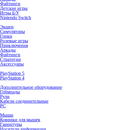
Файтинги
Детские игры
Игры Б/У
Nintendo Switch
Экшен
Симуляторы
Гонки
Ролевые игры
Приключения
Аркады
Файтинги
Стратегии
Аксессуары
PlayStation 5
PlayStation 4
Дополнительное оборудование
Геймпады
Рули
Кабели соединительные
PC
Мыши
Коврики для мышек
Гарнитуры
Носители информации