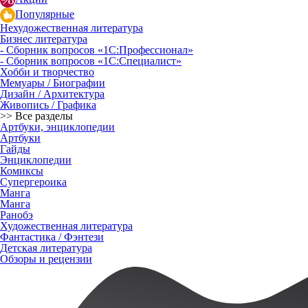
Популярные
Нехудожественная литература
Бизнес литература
- Сборник вопросов «1С:Профессионал»
- Сборник вопросов «1С:Специалист»
Хобби и творчество
Мемуары / Биографии
Дизайн / Архитектура
Живопись / Графика
>> Все разделы
Артбуки, энциклопедии
Артбуки
Гайды
Энциклопедии
Комиксы
Супергероика
Манга
Манга
Ранобэ
Художественная литература
Фантастика / Фэнтези
Детская литература
Обзоры и рецензии