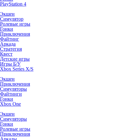
PlayStation 4
Экшен
Симулятор
Ролевые игры
Гонки
Приключения
Файтинг
Аркада
Стратегия
Квест
Детские игры
Игры Б/У
Xbox Series X/S
Экшен
Приключения
Симуляторы
Файтинги
Гонки
Xbox One
Экшен
Симуляторы
Гонки
Ролевые игры
Приключения
Аркады