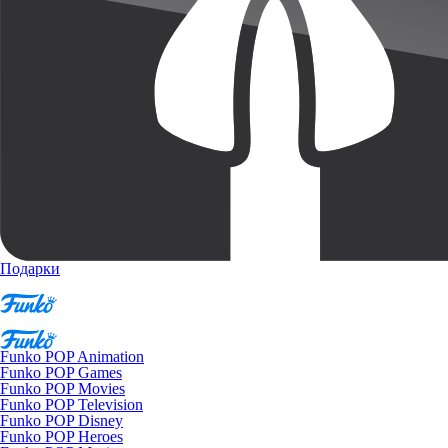
Подарки
Funko POP Animation
Funko POP Games
Funko POP Movies
Funko POP Television
Funko POP Disney
Funko POP Heroes