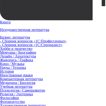
Книги
Нехудожественная литература
Бизнес литература
- Сборник вопросов «1С:Профессионал»
- Сборник вопросов «1С:Специалист»
Хобби и творчество
Мемуары / Биографии
Дизайн / Архитектура
Живопись / Графика
Кино / Музыка
Наука / Техника
История
Иностранные языки
Компьютерная литература
Медицина / Биология
Учебная литература
Психология / Саморазвитие
Религия / Эзотерика
Философия
Фотоискусство
Художественная литература