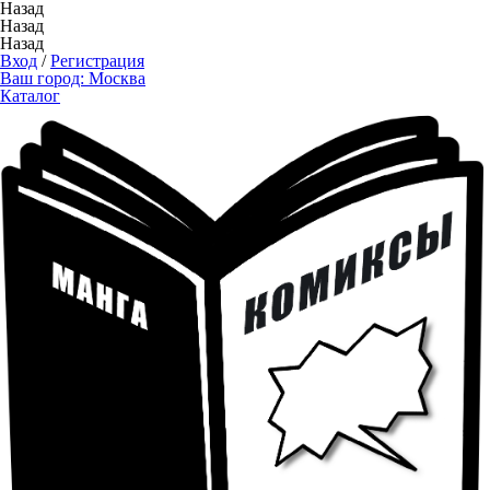
Назад
Назад
Назад
Вход
/
Регистрация
Ваш город:
Москва
Каталог