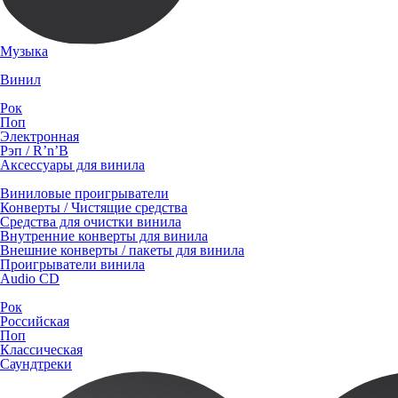
Музыка
Винил
Рок
Поп
Электронная
Рэп / R’n’B
Аксессуары для винила
Виниловые проигрыватели
Конверты / Чистящие средства
Средства для очистки винила
Внутренние конверты для винила
Внешние конверты / пакеты для винила
Проигрыватели винила
Audio CD
Рок
Российская
Поп
Классическая
Саундтреки