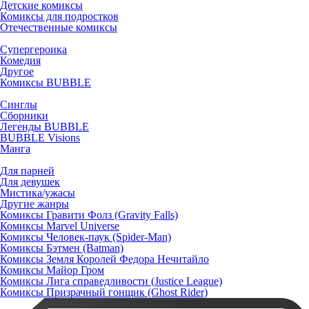
Детские комиксы
Комиксы для подростков
Отечественные комиксы
Супергероика
Комедия
Другое
Комиксы BUBBLE
Синглы
Сборники
Легенды BUBBLE
BUBBLE Visions
Манга
Для парней
Для девушек
Мистика/ужасы
Другие жанры
Комиксы Гравити Фолз (Gravity Falls)
Комиксы Marvel Universe
Комиксы Человек-паук (Spider-Man)
Комиксы Бэтмен (Batman)
Комиксы Земля Королей Федора Нечитайло
Комиксы Майор Гром
Комиксы Лига справедливости (Justice League)
Комиксы Призрачный гонщик (Ghost Rider)