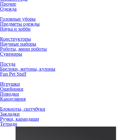
Прочие
Одежда
Головные уборы
Предметы одежды
Наука и хобби
Конструкторы
Научные наборы
Роботы, мини роботы
Сувениры
Посуда
Брелоки, жетоны, кулоны
Fun Pet Stuff
Игрушки
Ошейники
Поводки
Канцелярия
Блокноты, скетчбуки
Закладки
Ручки, карандаши
Тетради