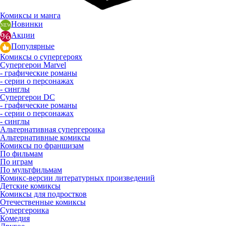
Комиксы и манга
Новинки
Акции
Популярные
Комиксы о супергероях
Супергерои Marvel
- графические романы
- серии о персонажах
- синглы
Супергерои DC
- графические романы
- серии о персонажах
- синглы
Альтернативная супергероика
Альтернативные комиксы
Комиксы по франшизам
По фильмам
По играм
По мультфильмам
Комикс-версии литературных произведений
Детские комиксы
Комиксы для подростков
Отечественные комиксы
Супергероика
Комедия