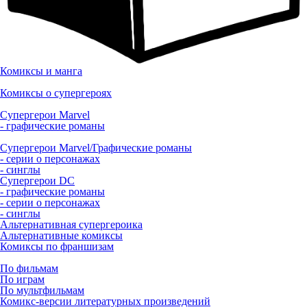
Комиксы и манга
Комиксы о супергероях
Супергерои Marvel
- графические романы
Супергерои Marvel/Графические романы
- серии о персонажах
- синглы
Супергерои DC
- графические романы
- серии о персонажах
- синглы
Альтернативная супергероика
Альтернативные комиксы
Комиксы по франшизам
По фильмам
По играм
По мультфильмам
Комикс-версии литературных произведений