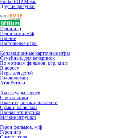
Funko POP Music
Другие фигурки
Герои игр
Герои кино, м/ф
Прочие
Настольные игры
Коллекционные карточные игры
Семейные, для вечеринок
По мотивам фильмов, игр, книг
В дорогу
Игры для детей
Головоломки
Атрибутика
Аксессуары героев
Светильники
Плакаты, значки, наклейки
Сумки, кошельки
Прочая атрибутика
Мягкие игрушки
Герои фильмов, м/ф
Герои игр
Символ года