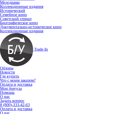
Мелодрама
Коллекционные издания
Исторический
Семейное кино
Советский сериал
Биографическое кино
Документально-историческое кино
Коллекционные издания
Trade-In
Обзоры
Новости
Где купить
Что с моим заказом?
Оплата и доставка
Мои бонусы
Помощь
О нас
Задать вопрос
8 (800)-333-42-63
Оплата и доставка
О нас