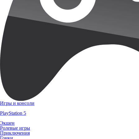
Игры и консоли
PlayStation 5
Экшен
Ролевые игры
Приключения
Гонки