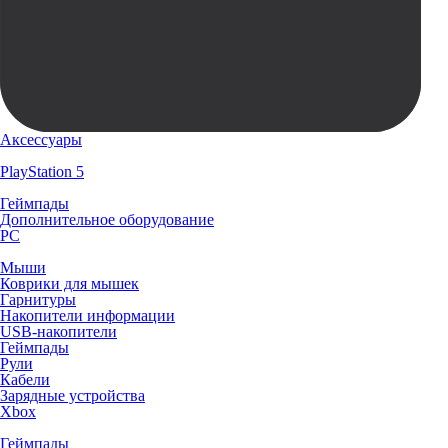
Аксессуары
PlayStation 5
Геймпады
Дополнительное оборудование
PC
Мыши
Коврики для мышек
Гарнитуры
Накопители информации
USB-накопители
Геймпады
Рули
Кабели
Зарядные устройства
Xbox
Геймпады