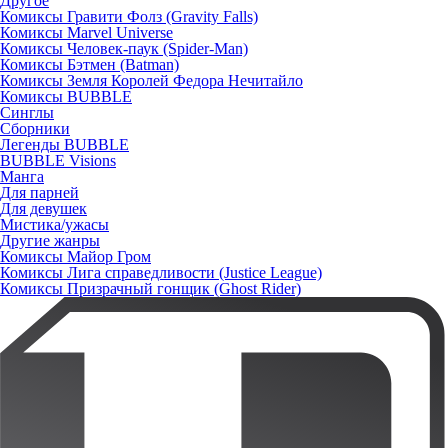
Другое
Комиксы Гравити Фолз (Gravity Falls)
Комиксы Marvel Universe
Комиксы Человек-паук (Spider-Man)
Комиксы Бэтмен (Batman)
Комиксы Земля Королей Федора Нечитайло
Комиксы BUBBLE
Синглы
Сборники
Легенды BUBBLE
BUBBLE Visions
Манга
Для парней
Для девушек
Мистика/ужасы
Другие жанры
Комиксы Майор Гром
Комиксы Лига справедливости (Justice League)
Комиксы Призрачный гонщик (Ghost Rider)