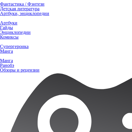
Фантастика / Фэнтези
Детская литература
Артбуки, энциклопедии
Артбуки
Гайды
Энциклопедии
Комиксы
Супергероика
Манга
Манга
Ранобэ
Обзоры и рецензии