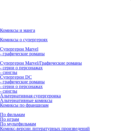
Комиксы и манга
Комиксы о супергероях
Супергерои Marvel
- графические романы
Супергерои Marvel/Графические романы
- серии о персонажах
- синглы
Супергерои DC
- графические романы
- серии о персонажах
- синглы
Альтернативная супергероика
Альтернативные комиксы
Комиксы по франшизам
По фильмам
По играм
По мультфильмам
Комикс-версии литературных произведений