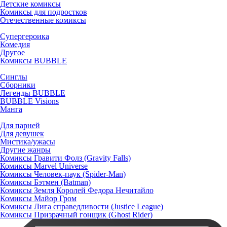
Детские комиксы
Комиксы для подростков
Отечественные комиксы
Супергероика
Комедия
Другое
Комиксы BUBBLE
Синглы
Сборники
Легенды BUBBLE
BUBBLE Visions
Манга
Для парней
Для девушек
Мистика/ужасы
Другие жанры
Комиксы Гравити Фолз (Gravity Falls)
Комиксы Marvel Universe
Комиксы Человек-паук (Spider-Man)
Комиксы Бэтмен (Batman)
Комиксы Земля Королей Федора Нечитайло
Комиксы Майор Гром
Комиксы Лига справедливости (Justice League)
Комиксы Призрачный гонщик (Ghost Rider)