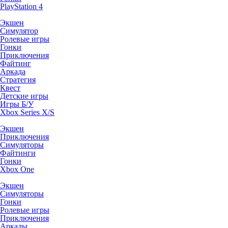
PlayStation 4
Экшен
Симулятор
Ролевые игры
Гонки
Приключения
Файтинг
Аркада
Стратегия
Квест
Детские игры
Игры Б/У
Xbox Series X/S
Экшен
Приключения
Симуляторы
Файтинги
Гонки
Xbox One
Экшен
Симуляторы
Гонки
Ролевые игры
Приключения
Аркады