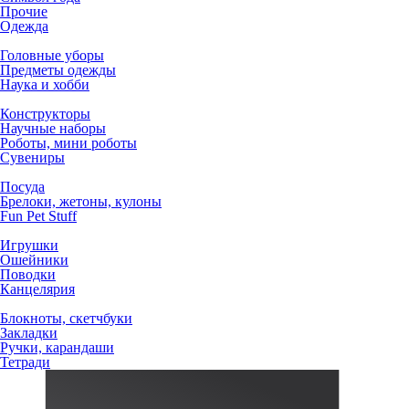
Прочие
Одежда
Головные уборы
Предметы одежды
Наука и хобби
Конструкторы
Научные наборы
Роботы, мини роботы
Сувениры
Посуда
Брелоки, жетоны, кулоны
Fun Pet Stuff
Игрушки
Ошейники
Поводки
Канцелярия
Блокноты, скетчбуки
Закладки
Ручки, карандаши
Тетради