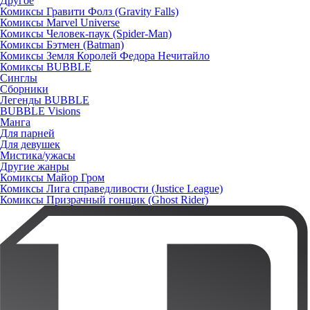
Другое
Комиксы Гравити Фолз (Gravity Falls)
Комиксы Marvel Universe
Комиксы Человек-паук (Spider-Man)
Комиксы Бэтмен (Batman)
Комиксы Земля Королей Федора Нечитайло
Комиксы BUBBLE
Синглы
Сборники
Легенды BUBBLE
BUBBLE Visions
Манга
Для парней
Для девушек
Мистика/ужасы
Другие жанры
Комиксы Майор Гром
Комиксы Лига справедливости (Justice League)
Комиксы Призрачный гонщик (Ghost Rider)