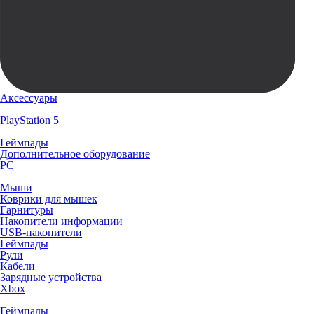
Аксессуары
PlayStation 5
Геймпады
Дополнительное оборудование
PC
Мыши
Коврики для мышек
Гарнитуры
Накопители информации
USB-накопители
Геймпады
Рули
Кабели
Зарядные устройства
Xbox
Геймпады