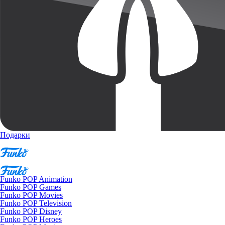
Подарки
Funko POP Animation
Funko POP Games
Funko POP Movies
Funko POP Television
Funko POP Disney
Funko POP Heroes