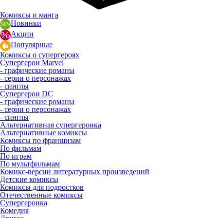
Комиксы и манга
Новинки
Акции
Популярные
Комиксы о супергероях
Супергерои Marvel
- графические романы
- серии о персонажах
- синглы
Супергерои DC
- графические романы
- серии о персонажах
- синглы
Альтернативная супергероика
Альтернативные комиксы
Комиксы по франшизам
По фильмам
По играм
По мультфильмам
Комикс-версии литературных произведений
Детские комиксы
Комиксы для подростков
Отечественные комиксы
Супергероика
Комедия