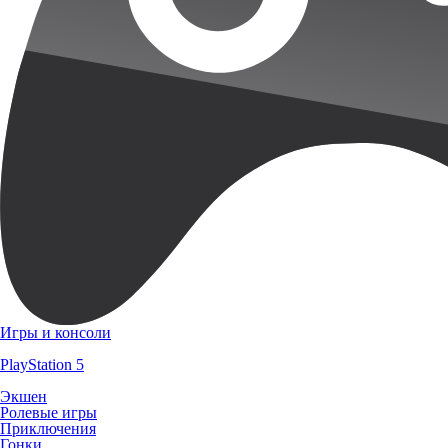
Игры и консоли
PlayStation 5
Экшен
Ролевые игры
Приключения
Гонки