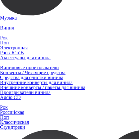
Музыка
Винил
Рок
Поп
Электронная
Рэп / R’n’B
Аксессуары для винила
Виниловые проигрыватели
Конверты / Чистящие средства
Средства для очистки винила
Внутренние конверты для винила
Внешние конверты / пакеты для винила
Проигрыватели винила
Audio CD
Рок
Российская
Поп
Классическая
Саундтреки