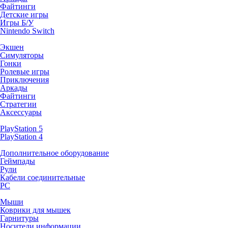
Файтинги
Детские игры
Игры Б/У
Nintendo Switch
Экшен
Симуляторы
Гонки
Ролевые игры
Приключения
Аркады
Файтинги
Стратегии
Аксессуары
PlayStation 5
PlayStation 4
Дополнительное оборудование
Геймпады
Рули
Кабели соединительные
PC
Мыши
Коврики для мышек
Гарнитуры
Носители информации