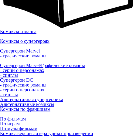
Комиксы и манга
Комиксы о супергероях
Супергерои Marvel
- графические романы
Супергерои Marvel/Графические романы
- серии о персонажах
- синглы
Супергерои DC
- графические романы
- серии о персонажах
- синглы
Альтернативная супергероика
Альтернативные комиксы
Комиксы по франшизам
По фильмам
По играм
По мультфильмам
Комикс-версии литературных произведений