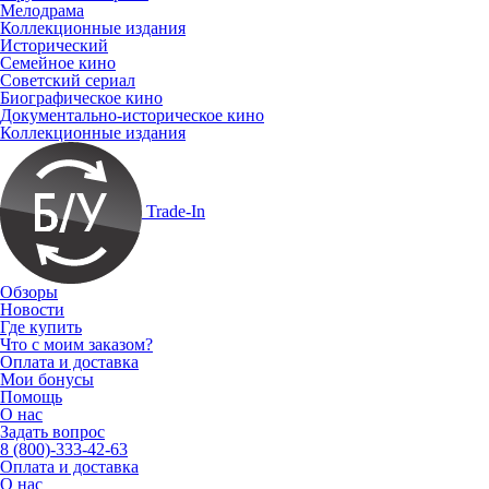
Мелодрама
Коллекционные издания
Исторический
Семейное кино
Советский сериал
Биографическое кино
Документально-историческое кино
Коллекционные издания
Trade-In
Обзоры
Новости
Где купить
Что с моим заказом?
Оплата и доставка
Мои бонусы
Помощь
О нас
Задать вопрос
8 (800)-333-42-63
Оплата и доставка
О нас