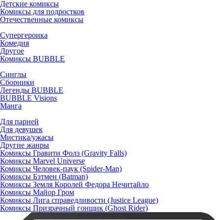
Детские комиксы
Комиксы для подростков
Отечественные комиксы
Супергероика
Комедия
Другое
Комиксы BUBBLE
Синглы
Сборники
Легенды BUBBLE
BUBBLE Visions
Манга
Для парней
Для девушек
Мистика/ужасы
Другие жанры
Комиксы Гравити Фолз (Gravity Falls)
Комиксы Marvel Universe
Комиксы Человек-паук (Spider-Man)
Комиксы Бэтмен (Batman)
Комиксы Земля Королей Федора Нечитайло
Комиксы Майор Гром
Комиксы Лига справедливости (Justice League)
Комиксы Призрачный гонщик (Ghost Rider)