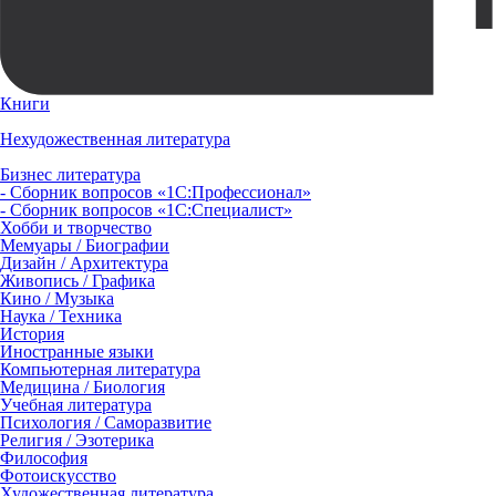
Книги
Нехудожественная литература
Бизнес литература
- Сборник вопросов «1С:Профессионал»
- Сборник вопросов «1С:Специалист»
Хобби и творчество
Мемуары / Биографии
Дизайн / Архитектура
Живопись / Графика
Кино / Музыка
Наука / Техника
История
Иностранные языки
Компьютерная литература
Медицина / Биология
Учебная литература
Психология / Саморазвитие
Религия / Эзотерика
Философия
Фотоискусство
Художественная литература