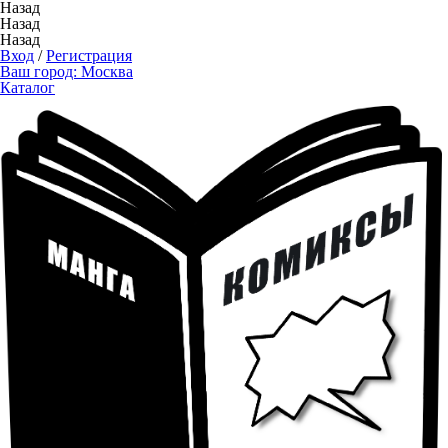
Назад
Назад
Назад
Вход
/
Регистрация
Ваш город:
Москва
Каталог