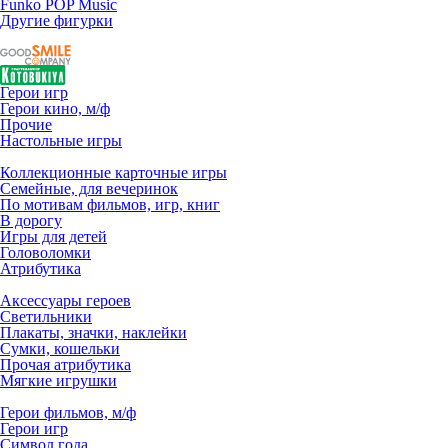
Funko POP Music
Другие фигурки
Герои игр
Герои кино, м/ф
Прочие
Настольные игры
Коллекционные карточные игры
Семейные, для вечеринок
По мотивам фильмов, игр, книг
В дорогу
Игры для детей
Головоломки
Атрибутика
Аксессуары героев
Светильники
Плакаты, значки, наклейки
Сумки, кошельки
Прочая атрибутика
Мягкие игрушки
Герои фильмов, м/ф
Герои игр
Символ года