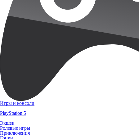
Игры и консоли
PlayStation 5
Экшен
Ролевые игры
Приключения
Гонки