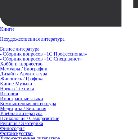
Книги
Нехудожественная литература
Бизнес литература
- Сборник вопросов «1С:Профессионал»
- Сборник вопросов «1С:Специалист»
Хобби и творчество
Мемуары / Биографии
Дизайн / Архитектура
Живопись / Графика
Кино / Музыка
Наука / Техника
История
Иностранные языки
Компьютерная литература
Медицина / Биология
Учебная литература
Психология / Саморазвитие
Религия / Эзотерика
Философия
Фотоискусство
Художественная литература