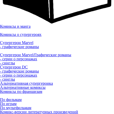
Комиксы и манга
Комиксы о супергероях
Супергерои Marvel
- графические романы
Супергерои Marvel/Графические романы
- серии о персонажах
- синглы
Супергерои DC
- графические романы
- серии о персонажах
- синглы
Альтернативная супергероика
Альтернативные комиксы
Комиксы по франшизам
По фильмам
По играм
По мультфильмам
Комикс-версии литературных произведений