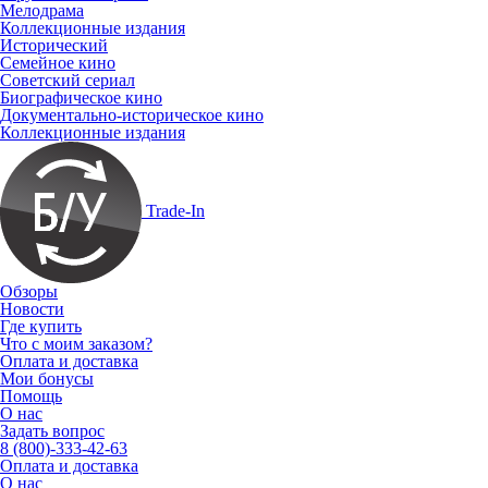
Мелодрама
Коллекционные издания
Исторический
Семейное кино
Советский сериал
Биографическое кино
Документально-историческое кино
Коллекционные издания
Trade-In
Обзоры
Новости
Где купить
Что с моим заказом?
Оплата и доставка
Мои бонусы
Помощь
О нас
Задать вопрос
8 (800)-333-42-63
Оплата и доставка
О нас