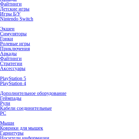
Файтинги
Детские игры
Игры Б/У
Nintendo Switch
Экшен
Симуляторы
Гонки
Ролевые игры
Приключения
Аркады
Файтинги
Стратегии
Аксессуары
PlayStation 5
PlayStation 4
Дополнительное оборудование
Геймпады
Рули
Кабели соединительные
PC
Мыши
Коврики для мышек
Гарнитуры
Носители информации