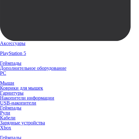
Аксессуары
PlayStation 5
Геймпады
Дополнительное оборудование
PC
Мыши
Коврики для мышек
Гарнитуры
Накопители информации
USB-накопители
Геймпады
Рули
Кабели
Зарядные устройства
Xbox
Геймпады