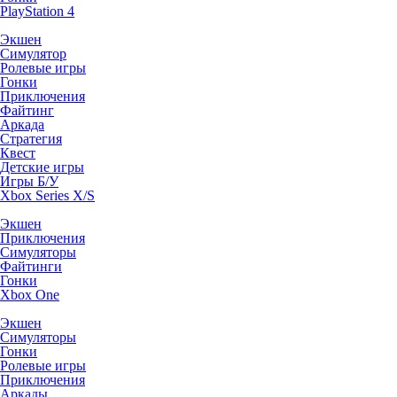
PlayStation 4
Экшен
Симулятор
Ролевые игры
Гонки
Приключения
Файтинг
Аркада
Стратегия
Квест
Детские игры
Игры Б/У
Xbox Series X/S
Экшен
Приключения
Симуляторы
Файтинги
Гонки
Xbox One
Экшен
Симуляторы
Гонки
Ролевые игры
Приключения
Аркады