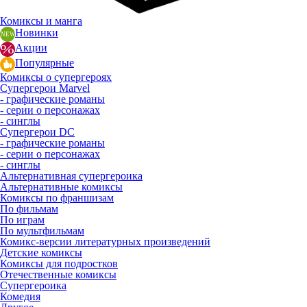
Комиксы и манга
Новинки
Акции
Популярные
Комиксы о супергероях
Супергерои Marvel
- графические романы
- серии о персонажах
- синглы
Супергерои DC
- графические романы
- серии о персонажах
- синглы
Альтернативная супергероика
Альтернативные комиксы
Комиксы по франшизам
По фильмам
По играм
По мультфильмам
Комикс-версии литературных произведений
Детские комиксы
Комиксы для подростков
Отечественные комиксы
Супергероика
Комедия