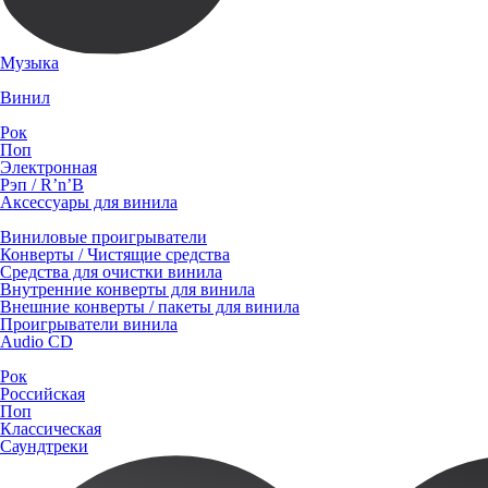
Музыка
Винил
Рок
Поп
Электронная
Рэп / R’n’B
Аксессуары для винила
Виниловые проигрыватели
Конверты / Чистящие средства
Средства для очистки винила
Внутренние конверты для винила
Внешние конверты / пакеты для винила
Проигрыватели винила
Audio CD
Рок
Российская
Поп
Классическая
Саундтреки