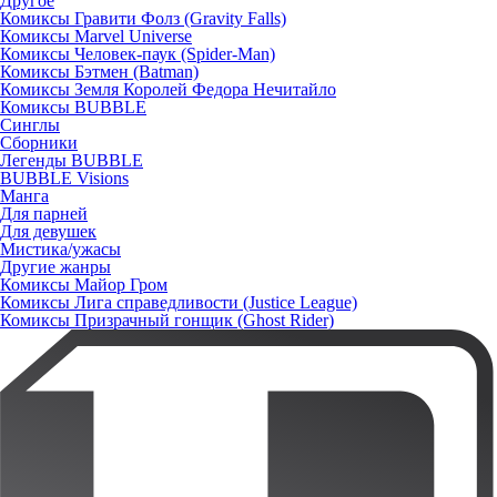
Другое
Комиксы Гравити Фолз (Gravity Falls)
Комиксы Marvel Universe
Комиксы Человек-паук (Spider-Man)
Комиксы Бэтмен (Batman)
Комиксы Земля Королей Федора Нечитайло
Комиксы BUBBLE
Синглы
Сборники
Легенды BUBBLE
BUBBLE Visions
Манга
Для парней
Для девушек
Мистика/ужасы
Другие жанры
Комиксы Майор Гром
Комиксы Лига справедливости (Justice League)
Комиксы Призрачный гонщик (Ghost Rider)