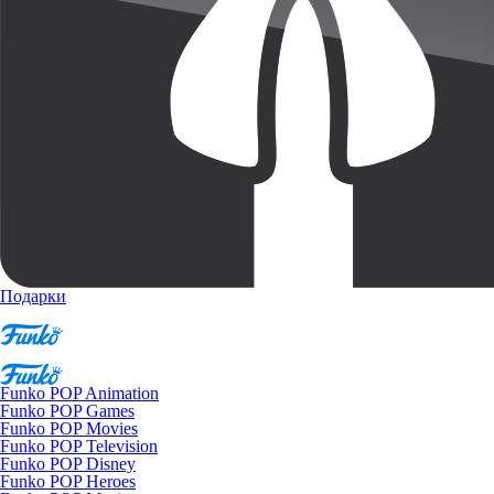
Подарки
Funko POP Animation
Funko POP Games
Funko POP Movies
Funko POP Television
Funko POP Disney
Funko POP Heroes