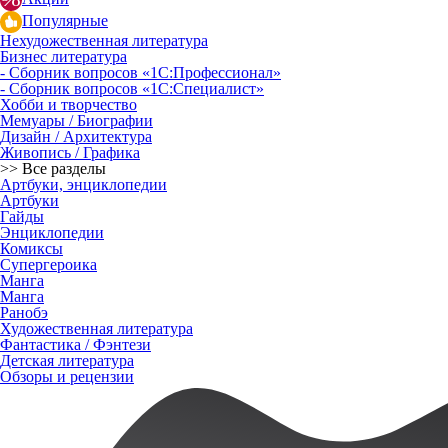
Популярные
Нехудожественная литература
Бизнес литература
- Сборник вопросов «1С:Профессионал»
- Сборник вопросов «1С:Специалист»
Хобби и творчество
Мемуары / Биографии
Дизайн / Архитектура
Живопись / Графика
>> Все разделы
Артбуки, энциклопедии
Артбуки
Гайды
Энциклопедии
Комиксы
Супергероика
Манга
Манга
Ранобэ
Художественная литература
Фантастика / Фэнтези
Детская литература
Обзоры и рецензии