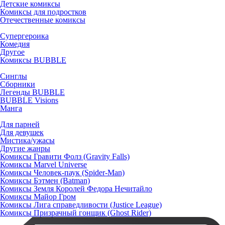
Детские комиксы
Комиксы для подростков
Отечественные комиксы
Супергероика
Комедия
Другое
Комиксы BUBBLE
Синглы
Сборники
Легенды BUBBLE
BUBBLE Visions
Манга
Для парней
Для девушек
Мистика/ужасы
Другие жанры
Комиксы Гравити Фолз (Gravity Falls)
Комиксы Marvel Universe
Комиксы Человек-паук (Spider-Man)
Комиксы Бэтмен (Batman)
Комиксы Земля Королей Федора Нечитайло
Комиксы Майор Гром
Комиксы Лига справедливости (Justice League)
Комиксы Призрачный гонщик (Ghost Rider)