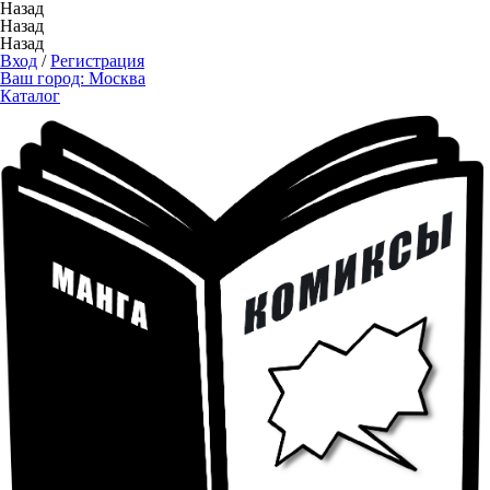
Назад
Назад
Назад
Вход
/
Регистрация
Ваш город:
Москва
Каталог