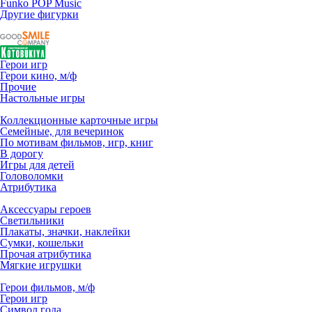
Funko POP Music
Другие фигурки
Герои игр
Герои кино, м/ф
Прочие
Настольные игры
Коллекционные карточные игры
Семейные, для вечеринок
По мотивам фильмов, игр, книг
В дорогу
Игры для детей
Головоломки
Атрибутика
Аксессуары героев
Светильники
Плакаты, значки, наклейки
Сумки, кошельки
Прочая атрибутика
Мягкие игрушки
Герои фильмов, м/ф
Герои игр
Символ года