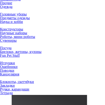
Прочие
Одежда
Головные уборы
Предметы одежды
Наука и хобби
Конструкторы
Научные наборы
Роботы, мини роботы
Сувениры
Посуда
Брелоки, жетоны, кулоны
Fun Pet Stuff
Игрушки
Ошейники
Поводки
Канцелярия
Блокноты, скетчбуки
Закладки
Ручки, карандаши
Тетради