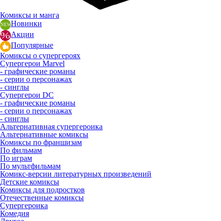
Комиксы и манга
Новинки
Акции
Популярные
Комиксы о супергероях
Супергерои Marvel
- графические романы
- серии о персонажах
- синглы
Супергерои DC
- графические романы
- серии о персонажах
- синглы
Альтернативная супергероика
Альтернативные комиксы
Комиксы по франшизам
По фильмам
По играм
По мультфильмам
Комикс-версии литературных произведений
Детские комиксы
Комиксы для подростков
Отечественные комиксы
Супергероика
Комедия