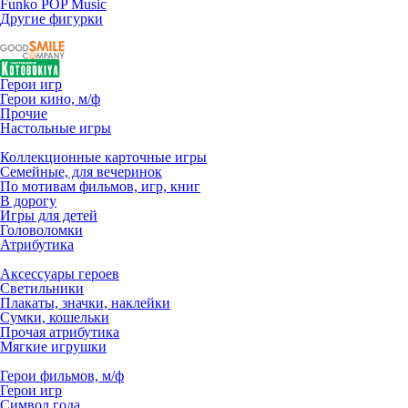
Funko POP Music
Другие фигурки
Герои игр
Герои кино, м/ф
Прочие
Настольные игры
Коллекционные карточные игры
Семейные, для вечеринок
По мотивам фильмов, игр, книг
В дорогу
Игры для детей
Головоломки
Атрибутика
Аксессуары героев
Светильники
Плакаты, значки, наклейки
Сумки, кошельки
Прочая атрибутика
Мягкие игрушки
Герои фильмов, м/ф
Герои игр
Символ года