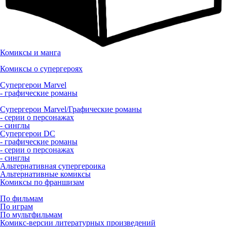
Комиксы и манга
Комиксы о супергероях
Супергерои Marvel
- графические романы
Супергерои Marvel/Графические романы
- серии о персонажах
- синглы
Супергерои DC
- графические романы
- серии о персонажах
- синглы
Альтернативная супергероика
Альтернативные комиксы
Комиксы по франшизам
По фильмам
По играм
По мультфильмам
Комикс-версии литературных произведений