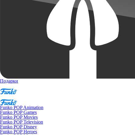
Подарки
Funko POP Animation
Funko POP Games
Funko POP Movies
Funko POP Television
Funko POP Disney
Funko POP Heroes