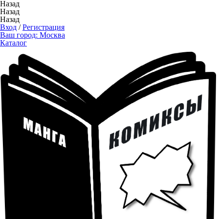
Назад
Назад
Назад
Вход
/
Регистрация
Ваш город:
Москва
Каталог