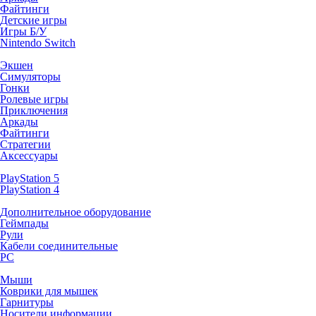
Файтинги
Детские игры
Игры Б/У
Nintendo Switch
Экшен
Симуляторы
Гонки
Ролевые игры
Приключения
Аркады
Файтинги
Стратегии
Аксессуары
PlayStation 5
PlayStation 4
Дополнительное оборудование
Геймпады
Рули
Кабели соединительные
PC
Мыши
Коврики для мышек
Гарнитуры
Носители информации