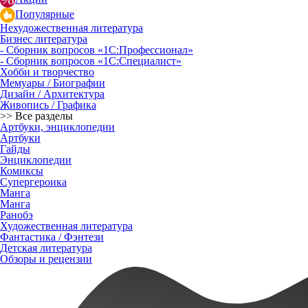
Популярные
Нехудожественная литература
Бизнес литература
- Сборник вопросов «1С:Профессионал»
- Сборник вопросов «1С:Специалист»
Хобби и творчество
Мемуары / Биографии
Дизайн / Архитектура
Живопись / Графика
>> Все разделы
Артбуки, энциклопедии
Артбуки
Гайды
Энциклопедии
Комиксы
Супергероика
Манга
Манга
Ранобэ
Художественная литература
Фантастика / Фэнтези
Детская литература
Обзоры и рецензии