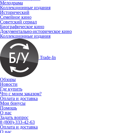
Мелодрама
Коллекционные издания
Исторический
Семейное кино
Советский сериал
Биографическое кино
Документально-историческое кино
Коллекционные издания
Trade-In
Обзоры
Новости
Где купить
Что с моим заказом?
Оплата и доставка
Мои бонусы
Помощь
О нас
Задать вопрос
8 (800)-333-42-63
Оплата и доставка
О нас