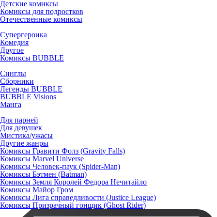
Детские комиксы
Комиксы для подростков
Отечественные комиксы
Супергероика
Комедия
Другое
Комиксы BUBBLE
Синглы
Сборники
Легенды BUBBLE
BUBBLE Visions
Манга
Для парней
Для девушек
Мистика/ужасы
Другие жанры
Комиксы Гравити Фолз (Gravity Falls)
Комиксы Marvel Universe
Комиксы Человек-паук (Spider-Man)
Комиксы Бэтмен (Batman)
Комиксы Земля Королей Федора Нечитайло
Комиксы Майор Гром
Комиксы Лига справедливости (Justice League)
Комиксы Призрачный гонщик (Ghost Rider)