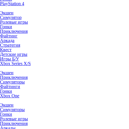
PlayStation 4
Экшен
Симулятор
Ролевые игры
Гонки
Приключения
Файтинг
Аркада
Стратегия
Квест
Детские игры
Игры Б/У
Xbox Series X/S
Экшен
Приключения
Симуляторы
Файтинги
Гонки
Xbox One
Экшен
Симуляторы
Гонки
Ролевые игры
Приключения
Аркады