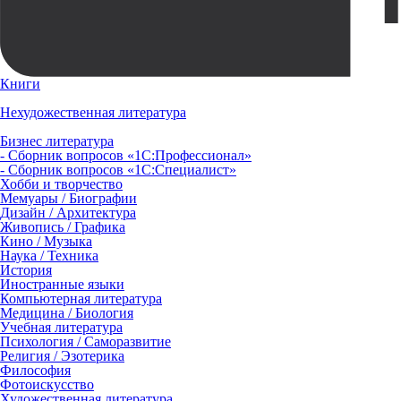
Книги
Нехудожественная литература
Бизнес литература
- Сборник вопросов «1С:Профессионал»
- Сборник вопросов «1С:Специалист»
Хобби и творчество
Мемуары / Биографии
Дизайн / Архитектура
Живопись / Графика
Кино / Музыка
Наука / Техника
История
Иностранные языки
Компьютерная литература
Медицина / Биология
Учебная литература
Психология / Саморазвитие
Религия / Эзотерика
Философия
Фотоискусство
Художественная литература