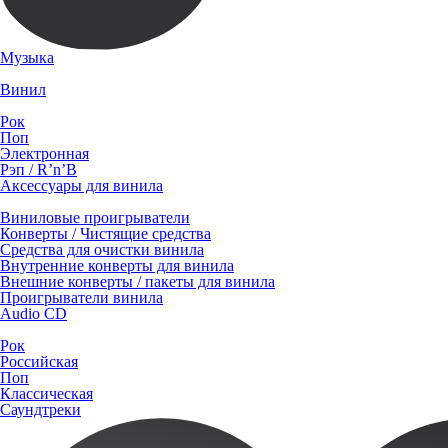
Музыка
Винил
Рок
Поп
Электронная
Рэп / R’n’B
Аксессуары для винила
Виниловые проигрыватели
Конверты / Чистящие средства
Средства для очистки винила
Внутренние конверты для винила
Внешние конверты / пакеты для винила
Проигрыватели винила
Audio CD
Рок
Российская
Поп
Классическая
Саундтреки