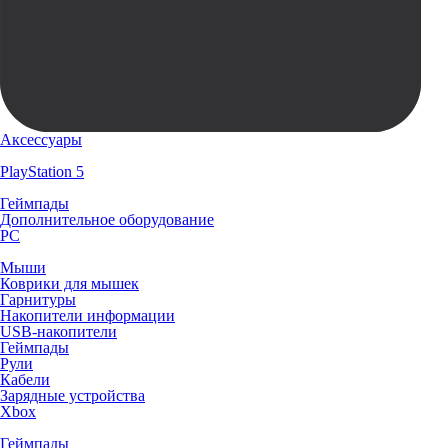
Аксессуары
PlayStation 5
Геймпады
Дополнительное оборудование
PC
Мыши
Коврики для мышек
Гарнитуры
Накопители информации
USB-накопители
Геймпады
Рули
Кабели
Зарядные устройства
Xbox
Геймпады