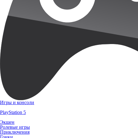
Игры и консоли
PlayStation 5
Экшен
Ролевые игры
Приключения
Гонки