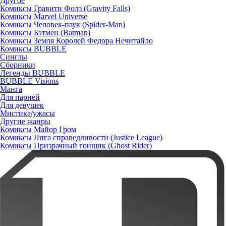
Другое
Комиксы Гравити Фолз (Gravity Falls)
Комиксы Marvel Universe
Комиксы Человек-паук (Spider-Man)
Комиксы Бэтмен (Batman)
Комиксы Земля Королей Федора Нечитайло
Комиксы BUBBLE
Синглы
Сборники
Легенды BUBBLE
BUBBLE Visions
Манга
Для парней
Для девушек
Мистика/ужасы
Другие жанры
Комиксы Майор Гром
Комиксы Лига справедливости (Justice League)
Комиксы Призрачный гонщик (Ghost Rider)