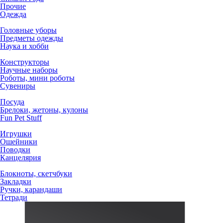
Прочие
Одежда
Головные уборы
Предметы одежды
Наука и хобби
Конструкторы
Научные наборы
Роботы, мини роботы
Сувениры
Посуда
Брелоки, жетоны, кулоны
Fun Pet Stuff
Игрушки
Ошейники
Поводки
Канцелярия
Блокноты, скетчбуки
Закладки
Ручки, карандаши
Тетради