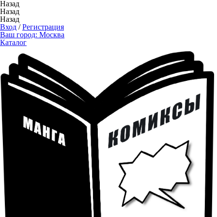
Назад
Назад
Назад
Вход
/
Регистрация
Ваш город:
Москва
Каталог