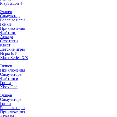
PlayStation 4
Экшен
Симулятор
Ролевые игры
Гонки
Приключения
Файтинг
Аркада
Стратегия
Квест
Детские игры
Игры Б/У
Xbox Series X/S
Экшен
Приключения
Симуляторы
Файтинги
Гонки
Xbox One
Экшен
Симуляторы
Гонки
Ролевые игры
Приключения
Аркады