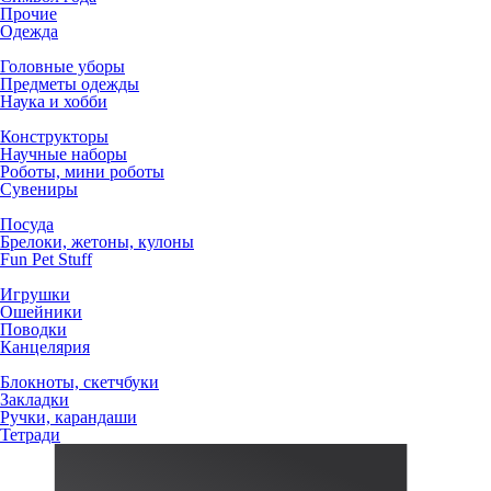
Прочие
Одежда
Головные уборы
Предметы одежды
Наука и хобби
Конструкторы
Научные наборы
Роботы, мини роботы
Сувениры
Посуда
Брелоки, жетоны, кулоны
Fun Pet Stuff
Игрушки
Ошейники
Поводки
Канцелярия
Блокноты, скетчбуки
Закладки
Ручки, карандаши
Тетради