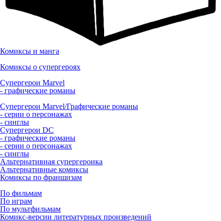
Комиксы и манга
Комиксы о супергероях
Супергерои Marvel
- графические романы
Супергерои Marvel/Графические романы
- серии о персонажах
- синглы
Супергерои DC
- графические романы
- серии о персонажах
- синглы
Альтернативная супергероика
Альтернативные комиксы
Комиксы по франшизам
По фильмам
По играм
По мультфильмам
Комикс-версии литературных произведений