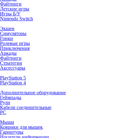
Файтинги
Детские игры
Игры Б/У
Nintendo Switch
Экшен
Симуляторы
Гонки
Ролевые игры
Приключения
Аркады
Файтинги
Стратегии
Аксессуары
PlayStation 5
PlayStation 4
Дополнительное оборудование
Геймпады
Рули
Кабели соединительные
PC
Мыши
Коврики для мышек
Гарнитуры
Носители информации