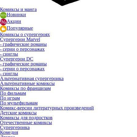
Комиксы и манга
Новинки
Акции
Популярные
Комиксы о супергероях
Супергерои Marvel
- графические романы
- серии о персонажах
- синглы
Супергерои DC
- графические романы
- серии о персонажах
- синглы
Альтернативная супергероика
Альтернативные комиксы
Комиксы по франшизам
По фильмам
По играм
По мультфильмам
Комикс-версии литературных произведений
Детские комиксы
Комиксы для подростков
Отечественные комиксы
Супергероика
Комедия