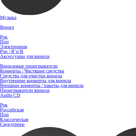
Музыка
Винил
Рок
Поп
Электронная
Рэп / R’n’B
Аксессуары для винила
Виниловые проигрыватели
Конверты / Чистящие средства
Средства для очистки винила
Внутренние конверты для винила
Внешние конверты / пакеты для винила
Проигрыватели винила
Audio CD
Рок
Российская
Поп
Классическая
Саундтреки