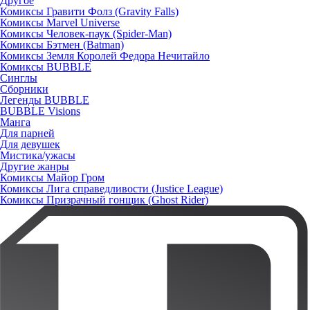
Другое
Комиксы Гравити Фолз (Gravity Falls)
Комиксы Marvel Universe
Комиксы Человек-паук (Spider-Man)
Комиксы Бэтмен (Batman)
Комиксы Земля Королей Федора Нечитайло
Комиксы BUBBLE
Синглы
Сборники
Легенды BUBBLE
BUBBLE Visions
Манга
Для парней
Для девушек
Мистика/ужасы
Другие жанры
Комиксы Майор Гром
Комиксы Лига справедливости (Justice League)
Комиксы Призрачный гонщик (Ghost Rider)