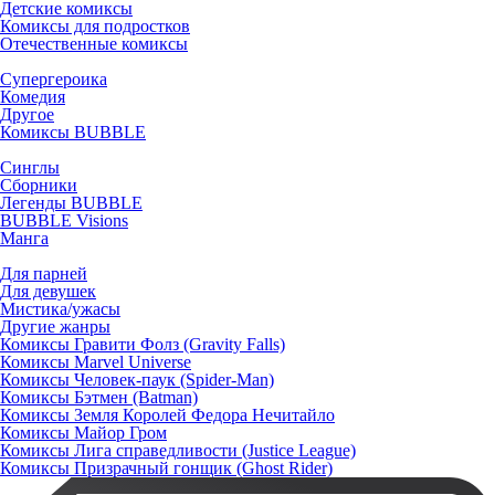
Детские комиксы
Комиксы для подростков
Отечественные комиксы
Супергероика
Комедия
Другое
Комиксы BUBBLE
Синглы
Сборники
Легенды BUBBLE
BUBBLE Visions
Манга
Для парней
Для девушек
Мистика/ужасы
Другие жанры
Комиксы Гравити Фолз (Gravity Falls)
Комиксы Marvel Universe
Комиксы Человек-паук (Spider-Man)
Комиксы Бэтмен (Batman)
Комиксы Земля Королей Федора Нечитайло
Комиксы Майор Гром
Комиксы Лига справедливости (Justice League)
Комиксы Призрачный гонщик (Ghost Rider)