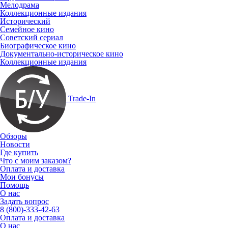
Мелодрама
Коллекционные издания
Исторический
Семейное кино
Советский сериал
Биографическое кино
Документально-историческое кино
Коллекционные издания
Trade-In
Обзоры
Новости
Где купить
Что с моим заказом?
Оплата и доставка
Мои бонусы
Помощь
О нас
Задать вопрос
8 (800)-333-42-63
Оплата и доставка
О нас