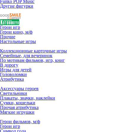
Funko POP Music
Другие фигурки
Герои игр
Герои кино, м/ф
Прочие
Настольные игры
Коллекционные карточные игры
Семейные, для вечеринок
По мотивам фильмов, игр, книг
В дорогу
Игры для детей
Головоломки
Атрибутика
Аксессуары героев
Светильники
Плакаты, значки, наклейки
Сумки, кошельки
Прочая атрибутика
Мягкие игрушки
Герои фильмов, м/ф
Герои игр
Символ года