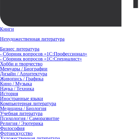
Книги
Нехудожественная литература
Бизнес литература
- Сборник вопросов «1С:Профессионал»
- Сборник вопросов «1С:Специалист»
Хобби и творчество
Мемуары / Биографии
Дизайн / Архитектура
Живопись / Графика
Кино / Музыка
Наука / Техника
История
Иностранные языки
Компьютерная литература
Медицина / Биология
Учебная литература
Психология / Саморазвитие
Религия / Эзотерика
Философия
Фотоискусство
Художественная литература