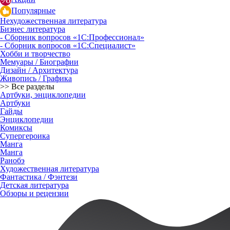
Популярные
Нехудожественная литература
Бизнес литература
- Сборник вопросов «1С:Профессионал»
- Сборник вопросов «1С:Специалист»
Хобби и творчество
Мемуары / Биографии
Дизайн / Архитектура
Живопись / Графика
>> Все разделы
Артбуки, энциклопедии
Артбуки
Гайды
Энциклопедии
Комиксы
Супергероика
Манга
Манга
Ранобэ
Художественная литература
Фантастика / Фэнтези
Детская литература
Обзоры и рецензии