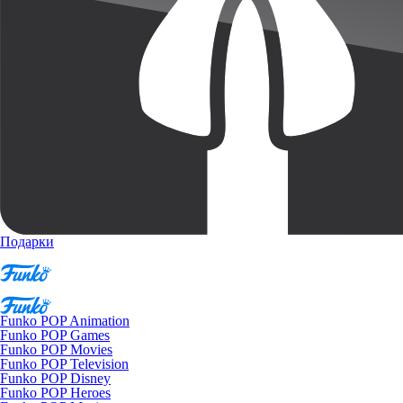
Подарки
Funko POP Animation
Funko POP Games
Funko POP Movies
Funko POP Television
Funko POP Disney
Funko POP Heroes