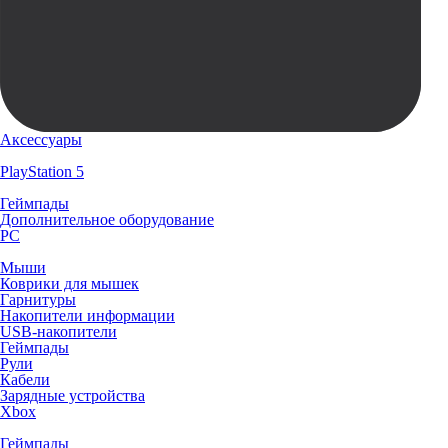
Аксессуары
PlayStation 5
Геймпады
Дополнительное оборудование
PC
Мыши
Коврики для мышек
Гарнитуры
Накопители информации
USB-накопители
Геймпады
Рули
Кабели
Зарядные устройства
Xbox
Геймпады