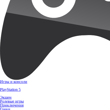
Игры и консоли
PlayStation 5
Экшен
Ролевые игры
Приключения
Гонки