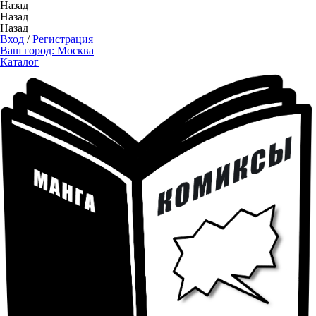
Назад
Назад
Назад
Вход
/
Регистрация
Ваш город:
Москва
Каталог