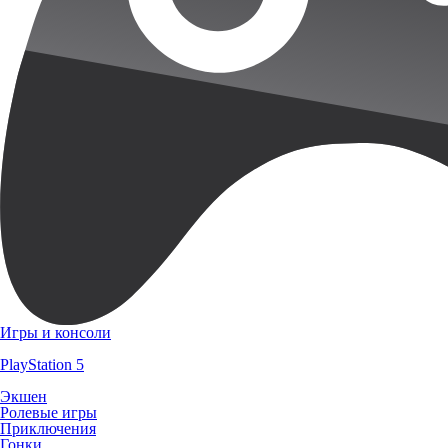
Игры и консоли
PlayStation 5
Экшен
Ролевые игры
Приключения
Гонки