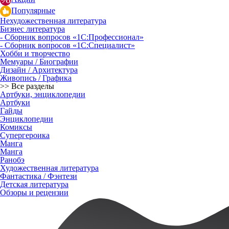
Популярные
Нехудожественная литература
Бизнес литература
- Сборник вопросов «1С:Профессионал»
- Сборник вопросов «1С:Специалист»
Хобби и творчество
Мемуары / Биографии
Дизайн / Архитектура
Живопись / Графика
>> Все разделы
Артбуки, энциклопедии
Артбуки
Гайды
Энциклопедии
Комиксы
Супергероика
Манга
Манга
Ранобэ
Художественная литература
Фантастика / Фэнтези
Детская литература
Обзоры и рецензии