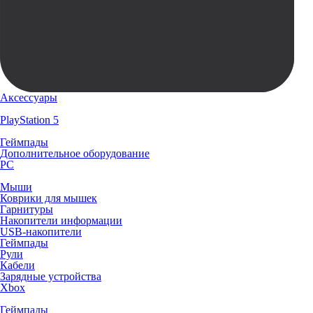
Аксессуары
PlayStation 5
Геймпады
Дополнительное оборудование
PC
Мыши
Коврики для мышек
Гарнитуры
Накопители информации
USB-накопители
Геймпады
Рули
Кабели
Зарядные устройства
Xbox
Геймпады