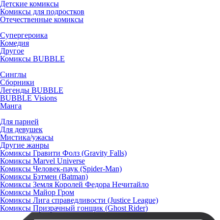
Детские комиксы
Комиксы для подростков
Отечественные комиксы
Супергероика
Комедия
Другое
Комиксы BUBBLE
Синглы
Сборники
Легенды BUBBLE
BUBBLE Visions
Манга
Для парней
Для девушек
Мистика/ужасы
Другие жанры
Комиксы Гравити Фолз (Gravity Falls)
Комиксы Marvel Universe
Комиксы Человек-паук (Spider-Man)
Комиксы Бэтмен (Batman)
Комиксы Земля Королей Федора Нечитайло
Комиксы Майор Гром
Комиксы Лига справедливости (Justice League)
Комиксы Призрачный гонщик (Ghost Rider)