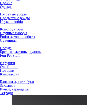
Прочие
Одежда
Головные уборы
Предметы одежды
Наука и хобби
Конструкторы
Научные наборы
Роботы, мини роботы
Сувениры
Посуда
Брелоки, жетоны, кулоны
Fun Pet Stuff
Игрушки
Ошейники
Поводки
Канцелярия
Блокноты, скетчбуки
Закладки
Ручки, карандаши
Тетради