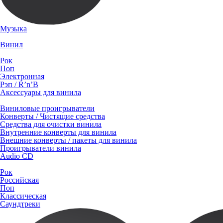
Музыка
Винил
Рок
Поп
Электронная
Рэп / R’n’B
Аксессуары для винила
Виниловые проигрыватели
Конверты / Чистящие средства
Средства для очистки винила
Внутренние конверты для винила
Внешние конверты / пакеты для винила
Проигрыватели винила
Audio CD
Рок
Российская
Поп
Классическая
Саундтреки