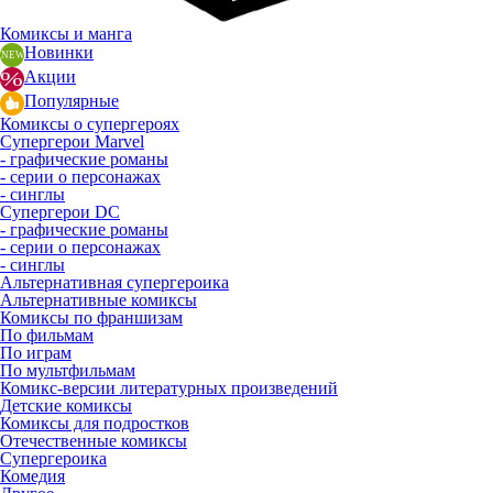
Комиксы и манга
Новинки
Акции
Популярные
Комиксы о супергероях
Супергерои Marvel
- графические романы
- серии о персонажах
- синглы
Супергерои DC
- графические романы
- серии о персонажах
- синглы
Альтернативная супергероика
Альтернативные комиксы
Комиксы по франшизам
По фильмам
По играм
По мультфильмам
Комикс-версии литературных произведений
Детские комиксы
Комиксы для подростков
Отечественные комиксы
Супергероика
Комедия