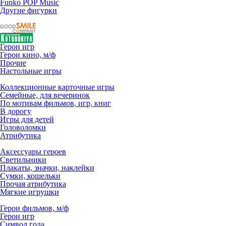
Funko POP Music
Другие фигурки
Герои игр
Герои кино, м/ф
Прочие
Настольные игры
Коллекционные карточные игры
Семейные, для вечеринок
По мотивам фильмов, игр, книг
В дорогу
Игры для детей
Головоломки
Атрибутика
Аксессуары героев
Светильники
Плакаты, значки, наклейки
Сумки, кошельки
Прочая атрибутика
Мягкие игрушки
Герои фильмов, м/ф
Герои игр
Символ года