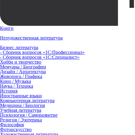
Книги
Нехудожественная литература
Бизнес литература
- Сборник вопросов «1С:Профессионал»
- Сборник вопросов «1С:Специалист»
Хобби и творчество
Мемуары / Биографии
Дизайн / Архитектура
Живопись / Графика
Кино / Музыка
Наука / Техника
История
Иностранные языки
Компьютерная литература
Медицина / Биология
Учебная литература
Психология / Саморазвитие
Религия / Эзотерика
Философия
Фотоискусство
Художественная литература