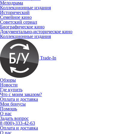
Мелодрама
Коллекционные издания
Исторический
Семейное кино
Советский сериал
Биографическое кино
Документально-историческое кино
Коллекционные издания
Trade-In
Обзоры
Новости
Где купить
Что с моим заказом?
Оплата и доставка
Мои бонусы
Помощь
О нас
Задать вопрос
8 (800)-333-42-63
Оплата и доставка
О нас