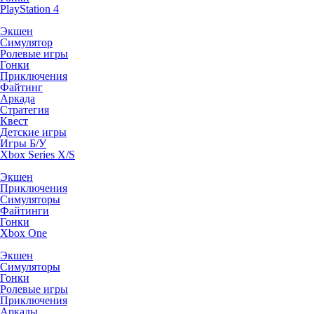
PlayStation 4
Экшен
Симулятор
Ролевые игры
Гонки
Приключения
Файтинг
Аркада
Стратегия
Квест
Детские игры
Игры Б/У
Xbox Series X/S
Экшен
Приключения
Симуляторы
Файтинги
Гонки
Xbox One
Экшен
Симуляторы
Гонки
Ролевые игры
Приключения
Аркады