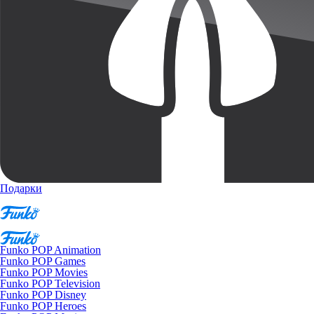
Подарки
Funko POP Animation
Funko POP Games
Funko POP Movies
Funko POP Television
Funko POP Disney
Funko POP Heroes