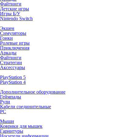
Файтинги
Детские игры
Игры Б/У
Nintendo Switch
Экшен
Симуляторы
Гонки
Ролевые игры
Приключения
Аркады
Файтинги
Стратегии
Аксессуары
PlayStation 5
PlayStation 4
Дополнительное оборудование
Геймпады
Рули
Кабели соединительные
PC
Мыши
Коврики для мышек
Гарнитуры
Носители информации