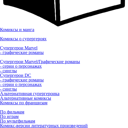
Комиксы и манга
Комиксы о супергероях
Супергерои Marvel
- графические романы
Супергерои Marvel/Графические романы
- серии о персонажах
- синглы
Супергерои DC
- графические романы
- серии о персонажах
- синглы
Альтернативная супергероика
Альтернативные комиксы
Комиксы по франшизам
По фильмам
По играм
По мультфильмам
Комикс-версии литературных произведений