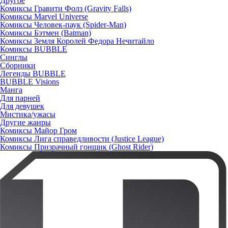
Другое
Комиксы Гравити Фолз (Gravity Falls)
Комиксы Marvel Universe
Комиксы Человек-паук (Spider-Man)
Комиксы Бэтмен (Batman)
Комиксы Земля Королей Федора Нечитайло
Комиксы BUBBLE
Синглы
Сборники
Легенды BUBBLE
BUBBLE Visions
Манга
Для парней
Для девушек
Мистика/ужасы
Другие жанры
Комиксы Майор Гром
Комиксы Лига справедливости (Justice League)
Комиксы Призрачный гонщик (Ghost Rider)