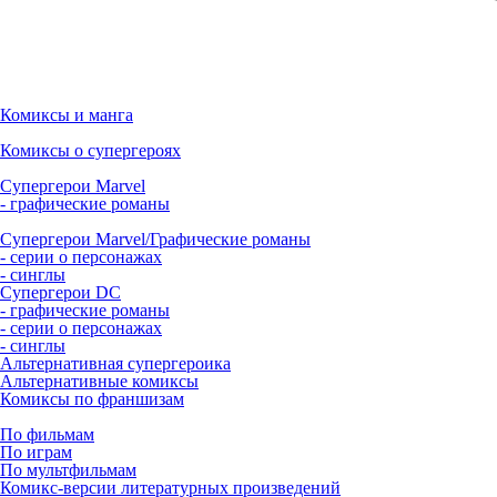
Комиксы и манга
Комиксы о супергероях
Супергерои Marvel
- графические романы
Супергерои Marvel/Графические романы
- серии о персонажах
- синглы
Супергерои DC
- графические романы
- серии о персонажах
- синглы
Альтернативная супергероика
Альтернативные комиксы
Комиксы по франшизам
По фильмам
По играм
По мультфильмам
Комикс-версии литературных произведений