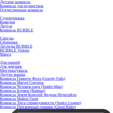
Детские комиксы
Комиксы для подростков
Отечественные комиксы
Супергероика
Комедия
Другое
Комиксы BUBBLE
Синглы
Сборники
Легенды BUBBLE
BUBBLE Visions
Манга
Для парней
Для девушек
Мистика/ужасы
Другие жанры
Комиксы Гравити Фолз (Gravity Falls)
Комиксы Marvel Universe
Комиксы Человек-паук (Spider-Man)
Комиксы Бэтмен (Batman)
Комиксы Земля Королей Федора Нечитайло
Комиксы Майор Гром
Комиксы Лига справедливости (Justice League)
Комиксы Призрачный гонщик (Ghost Rider)