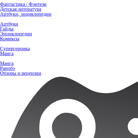
Фантастика / Фэнтези
Детская литература
Артбуки, энциклопедии
Артбуки
Гайды
Энциклопедии
Комиксы
Супергероика
Манга
Манга
Ранобэ
Обзоры и рецензии