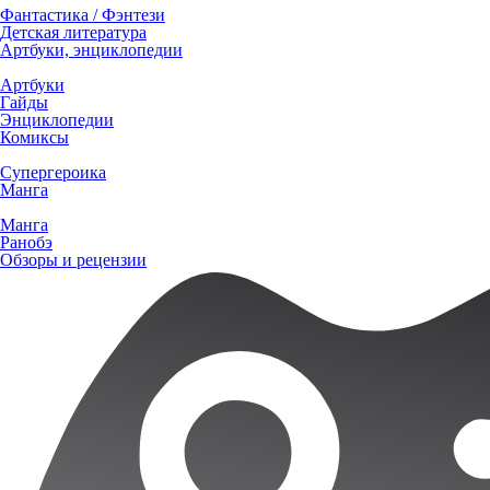
Фантастика / Фэнтези
Детская литература
Артбуки, энциклопедии
Артбуки
Гайды
Энциклопедии
Комиксы
Супергероика
Манга
Манга
Ранобэ
Обзоры и рецензии