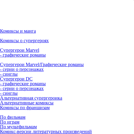
Комиксы и манга
Комиксы о супергероях
Супергерои Marvel
- графические романы
Супергерои Marvel/Графические романы
- серии о персонажах
- синглы
Супергерои DC
- графические романы
- серии о персонажах
- синглы
Альтернативная супергероика
Альтернативные комиксы
Комиксы по франшизам
По фильмам
По играм
По мультфильмам
Комикс-версии литературных произведений