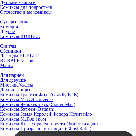
Детские комиксы
Комиксы для подростков
Отечественные комиксы
Супергероика
Комедия
Другое
Комиксы BUBBLE
Синглы
Сборники
Легенды BUBBLE
BUBBLE Visions
Манга
Для парней
Для девушек
Мистика/ужасы
Другие жанры
Комиксы Гравити Фолз (Gravity Falls)
Комиксы Marvel Universe
Комиксы Человек-паук (Spider-Man)
Комиксы Бэтмен (Batman)
Комиксы Земля Королей Федора Нечитайло
Комиксы Майор Гром
Комиксы Лига справедливости (Justice League)
Комиксы Призрачный гонщик (Ghost Rider)