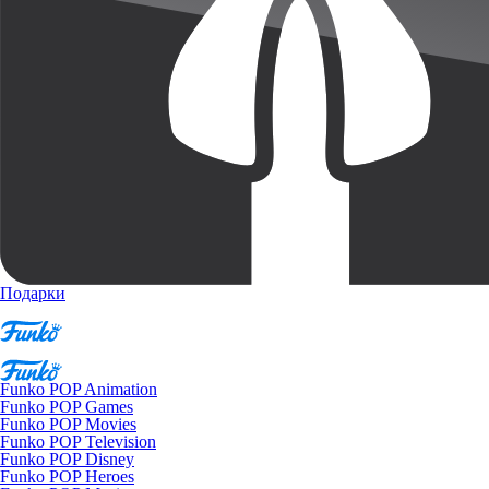
Подарки
Funko POP Animation
Funko POP Games
Funko POP Movies
Funko POP Television
Funko POP Disney
Funko POP Heroes