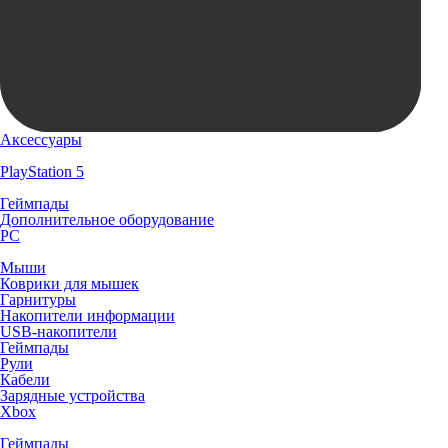
Аксессуары
PlayStation 5
Геймпады
Дополнительное оборудование
PC
Мыши
Коврики для мышек
Гарнитуры
Накопители информации
USB-накопители
Геймпады
Рули
Кабели
Зарядные устройства
Xbox
Геймпады