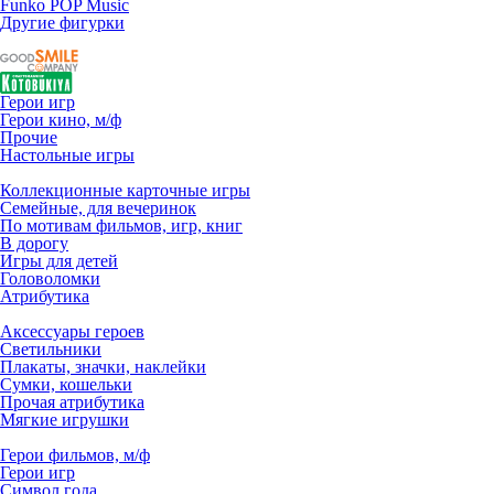
Funko POP Music
Другие фигурки
Герои игр
Герои кино, м/ф
Прочие
Настольные игры
Коллекционные карточные игры
Семейные, для вечеринок
По мотивам фильмов, игр, книг
В дорогу
Игры для детей
Головоломки
Атрибутика
Аксессуары героев
Светильники
Плакаты, значки, наклейки
Сумки, кошельки
Прочая атрибутика
Мягкие игрушки
Герои фильмов, м/ф
Герои игр
Символ года