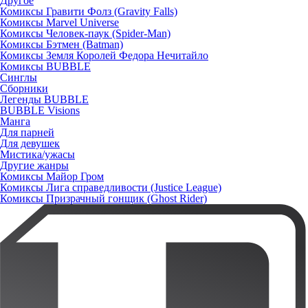
Другое
Комиксы Гравити Фолз (Gravity Falls)
Комиксы Marvel Universe
Комиксы Человек-паук (Spider-Man)
Комиксы Бэтмен (Batman)
Комиксы Земля Королей Федора Нечитайло
Комиксы BUBBLE
Синглы
Сборники
Легенды BUBBLE
BUBBLE Visions
Манга
Для парней
Для девушек
Мистика/ужасы
Другие жанры
Комиксы Майор Гром
Комиксы Лига справедливости (Justice League)
Комиксы Призрачный гонщик (Ghost Rider)