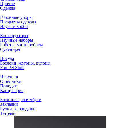
Прочие
Одежда
Головные уборы
Предметы одежды
Наука и хобби
Конструкторы
Научные наборы
Роботы, мини роботы
Сувениры
Посуда
Брелоки, жетоны, кулоны
Fun Pet Stuff
Игрушки
Ошейники
Поводки
Канцелярия
Блокноты, скетчбуки
Закладки
Ручки, карандаши
Тетради