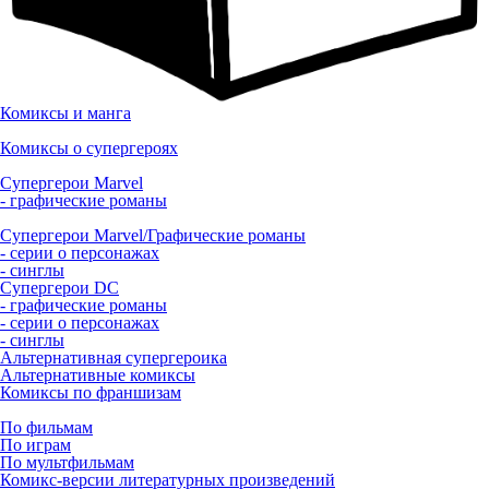
Комиксы и манга
Комиксы о супергероях
Супергерои Marvel
- графические романы
Супергерои Marvel/Графические романы
- серии о персонажах
- синглы
Супергерои DC
- графические романы
- серии о персонажах
- синглы
Альтернативная супергероика
Альтернативные комиксы
Комиксы по франшизам
По фильмам
По играм
По мультфильмам
Комикс-версии литературных произведений