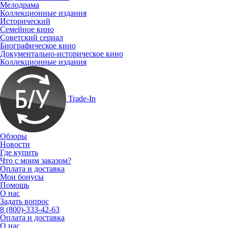
Мелодрама
Коллекционные издания
Исторический
Семейное кино
Советский сериал
Биографическое кино
Документально-историческое кино
Коллекционные издания
Trade-In
Обзоры
Новости
Где купить
Что с моим заказом?
Оплата и доставка
Мои бонусы
Помощь
О нас
Задать вопрос
8 (800)-333-42-63
Оплата и доставка
О нас