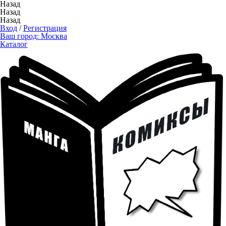
Назад
Назад
Назад
Вход
/
Регистрация
Ваш город:
Москва
Каталог