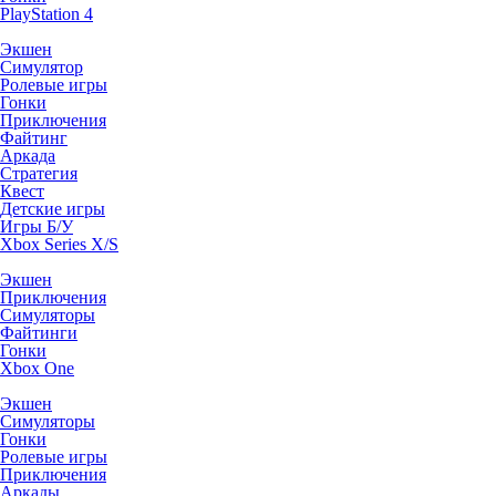
PlayStation 4
Экшен
Симулятор
Ролевые игры
Гонки
Приключения
Файтинг
Аркада
Стратегия
Квест
Детские игры
Игры Б/У
Xbox Series X/S
Экшен
Приключения
Симуляторы
Файтинги
Гонки
Xbox One
Экшен
Симуляторы
Гонки
Ролевые игры
Приключения
Аркады