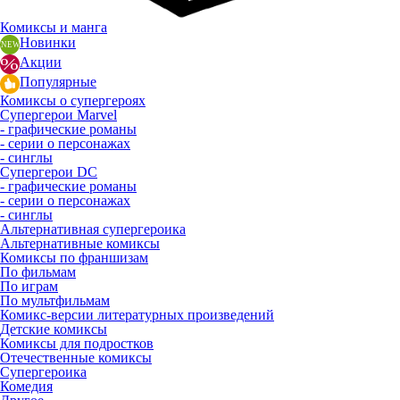
Комиксы и манга
Новинки
Акции
Популярные
Комиксы о супергероях
Супергерои Marvel
- графические романы
- серии о персонажах
- синглы
Супергерои DC
- графические романы
- серии о персонажах
- синглы
Альтернативная супергероика
Альтернативные комиксы
Комиксы по франшизам
По фильмам
По играм
По мультфильмам
Комикс-версии литературных произведений
Детские комиксы
Комиксы для подростков
Отечественные комиксы
Супергероика
Комедия