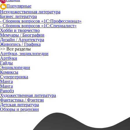
Популярные
Нехудожественная литература
Бизнес литература
- Сборник вопросов «1С:Профессионал»
- Сборник вопросов «1С:Специалист»
Хобби и творчество
Мемуары / Биографии
Дизайн / Архитектура
Живопись / Графика
>> Все разделы
Артбуки, энциклопедии
Артбуки
Гайды
Энциклопедии
Комиксы
Супергероика
Манга
Манга
Ранобэ
Художественная литература
Фантастика / Фэнтези
Детская литература
Обзоры и рецензии