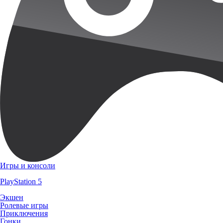
Игры и консоли
PlayStation 5
Экшен
Ролевые игры
Приключения
Гонки