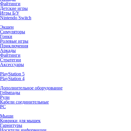
Файтинги
Детские игры
Игры Б/У
Nintendo Switch
Экшен
Симуляторы
Гонки
Ролевые игры
Приключения
Аркады
Файтинги
Стратегии
Аксессуары
PlayStation 5
PlayStation 4
Дополнительное оборудование
Геймпады
Рули
Кабели соединительные
PC
Мыши
Коврики для мышек
Гарнитуры
Носители информации