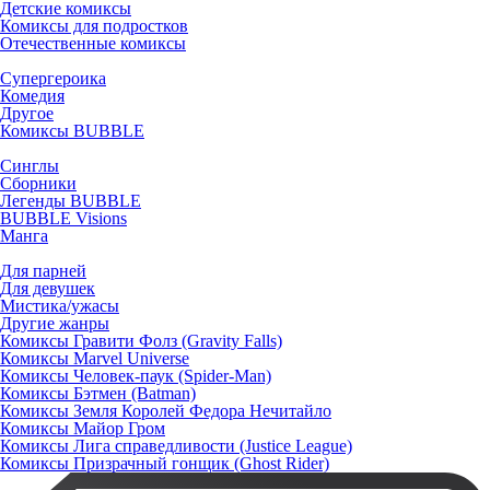
Детские комиксы
Комиксы для подростков
Отечественные комиксы
Супергероика
Комедия
Другое
Комиксы BUBBLE
Синглы
Сборники
Легенды BUBBLE
BUBBLE Visions
Манга
Для парней
Для девушек
Мистика/ужасы
Другие жанры
Комиксы Гравити Фолз (Gravity Falls)
Комиксы Marvel Universe
Комиксы Человек-паук (Spider-Man)
Комиксы Бэтмен (Batman)
Комиксы Земля Королей Федора Нечитайло
Комиксы Майор Гром
Комиксы Лига справедливости (Justice League)
Комиксы Призрачный гонщик (Ghost Rider)