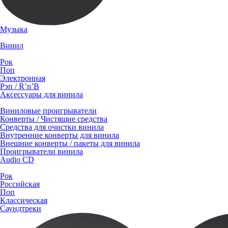
Музыка
Винил
Рок
Поп
Электронная
Рэп / R’n’B
Аксессуары для винила
Виниловые проигрыватели
Конверты / Чистящие средства
Средства для очистки винила
Внутренние конверты для винила
Внешние конверты / пакеты для винила
Проигрыватели винила
Audio CD
Рок
Российская
Поп
Классическая
Саундтреки