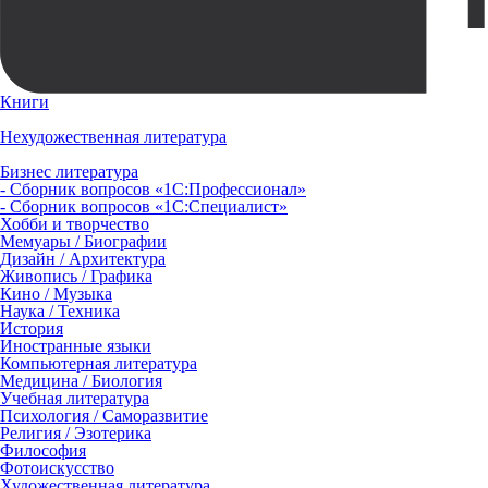
Книги
Нехудожественная литература
Бизнес литература
- Сборник вопросов «1С:Профессионал»
- Сборник вопросов «1С:Специалист»
Хобби и творчество
Мемуары / Биографии
Дизайн / Архитектура
Живопись / Графика
Кино / Музыка
Наука / Техника
История
Иностранные языки
Компьютерная литература
Медицина / Биология
Учебная литература
Психология / Саморазвитие
Религия / Эзотерика
Философия
Фотоискусство
Художественная литература