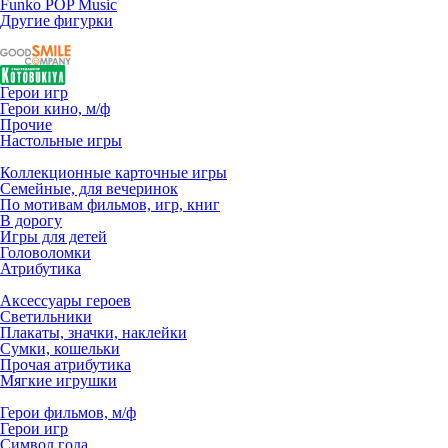
Funko POP Music
Другие фигурки
Герои игр
Герои кино, м/ф
Прочие
Настольные игры
Коллекционные карточные игры
Семейные, для вечеринок
По мотивам фильмов, игр, книг
В дорогу
Игры для детей
Головоломки
Атрибутика
Аксессуары героев
Светильники
Плакаты, значки, наклейки
Сумки, кошельки
Прочая атрибутика
Мягкие игрушки
Герои фильмов, м/ф
Герои игр
Символ года