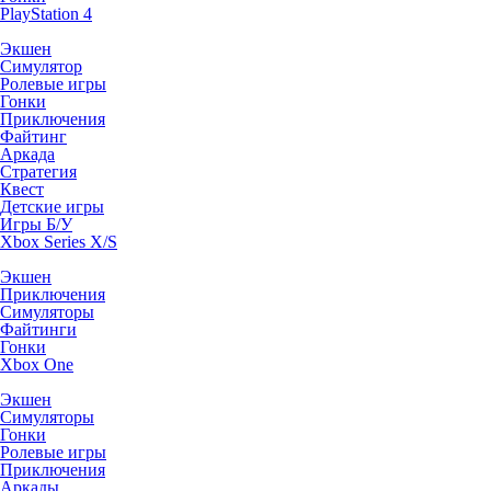
PlayStation 4
Экшен
Симулятор
Ролевые игры
Гонки
Приключения
Файтинг
Аркада
Стратегия
Квест
Детские игры
Игры Б/У
Xbox Series X/S
Экшен
Приключения
Симуляторы
Файтинги
Гонки
Xbox One
Экшен
Симуляторы
Гонки
Ролевые игры
Приключения
Аркады