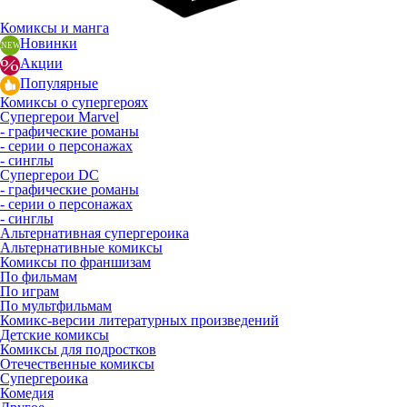
Комиксы и манга
Новинки
Акции
Популярные
Комиксы о супергероях
Супергерои Marvel
- графические романы
- серии о персонажах
- синглы
Супергерои DC
- графические романы
- серии о персонажах
- синглы
Альтернативная супергероика
Альтернативные комиксы
Комиксы по франшизам
По фильмам
По играм
По мультфильмам
Комикс-версии литературных произведений
Детские комиксы
Комиксы для подростков
Отечественные комиксы
Супергероика
Комедия