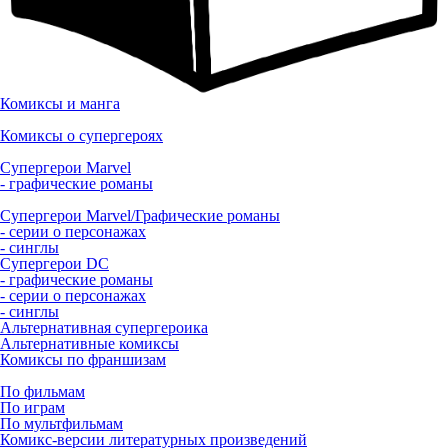
Комиксы и манга
Комиксы о супергероях
Супергерои Marvel
- графические романы
Супергерои Marvel/Графические романы
- серии о персонажах
- синглы
Супергерои DC
- графические романы
- серии о персонажах
- синглы
Альтернативная супергероика
Альтернативные комиксы
Комиксы по франшизам
По фильмам
По играм
По мультфильмам
Комикс-версии литературных произведений