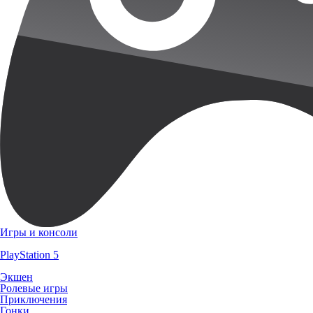
Игры и консоли
PlayStation 5
Экшен
Ролевые игры
Приключения
Гонки