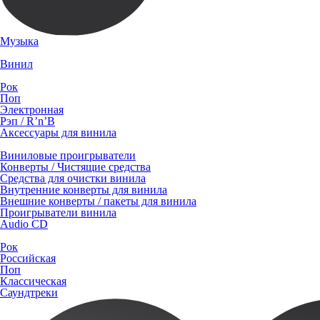
Музыка
Винил
Рок
Поп
Электронная
Рэп / R’n’B
Аксессуары для винила
Виниловые проигрыватели
Конверты / Чистящие средства
Средства для очистки винила
Внутренние конверты для винила
Внешние конверты / пакеты для винила
Проигрыватели винила
Audio CD
Рок
Российская
Поп
Классическая
Саундтреки