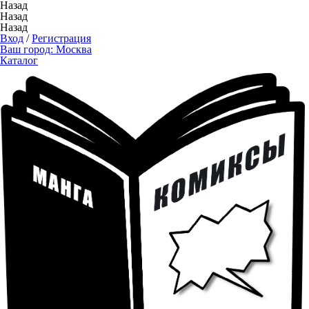
Назад
Назад
Назад
Вход
/
Регистрация
Ваш город:
Москва
Каталог