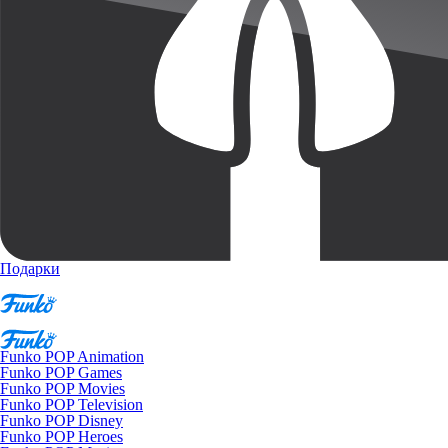
Подарки
Funko POP Animation
Funko POP Games
Funko POP Movies
Funko POP Television
Funko POP Disney
Funko POP Heroes