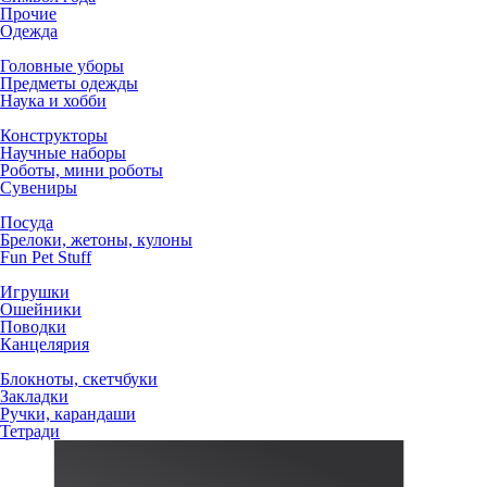
Прочие
Одежда
Головные уборы
Предметы одежды
Наука и хобби
Конструкторы
Научные наборы
Роботы, мини роботы
Сувениры
Посуда
Брелоки, жетоны, кулоны
Fun Pet Stuff
Игрушки
Ошейники
Поводки
Канцелярия
Блокноты, скетчбуки
Закладки
Ручки, карандаши
Тетради