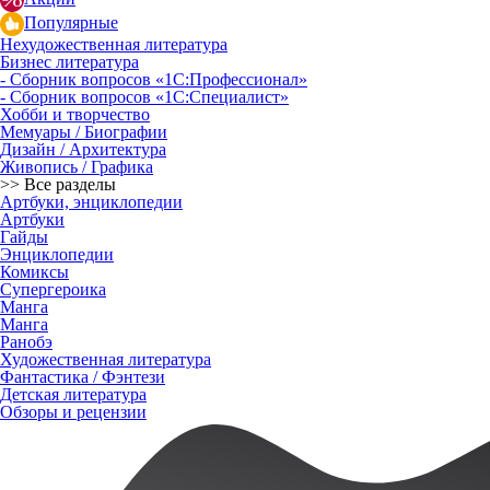
Популярные
Нехудожественная литература
Бизнес литература
- Сборник вопросов «1С:Профессионал»
- Сборник вопросов «1С:Специалист»
Хобби и творчество
Мемуары / Биографии
Дизайн / Архитектура
Живопись / Графика
>> Все разделы
Артбуки, энциклопедии
Артбуки
Гайды
Энциклопедии
Комиксы
Супергероика
Манга
Манга
Ранобэ
Художественная литература
Фантастика / Фэнтези
Детская литература
Обзоры и рецензии