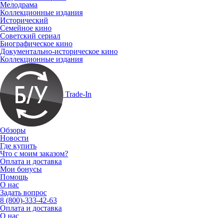
Мелодрама
Коллекционные издания
Исторический
Семейное кино
Советский сериал
Биографическое кино
Документально-историческое кино
Коллекционные издания
Trade-In
Обзоры
Новости
Где купить
Что с моим заказом?
Оплата и доставка
Мои бонусы
Помощь
О нас
Задать вопрос
8 (800)-333-42-63
Оплата и доставка
О нас