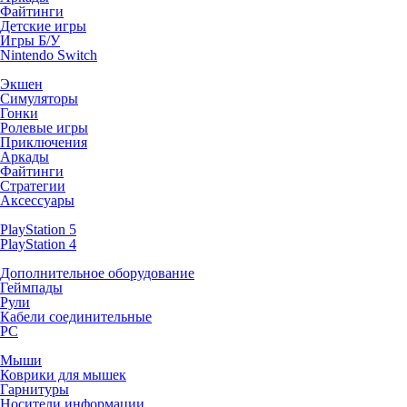
Файтинги
Детские игры
Игры Б/У
Nintendo Switch
Экшен
Симуляторы
Гонки
Ролевые игры
Приключения
Аркады
Файтинги
Стратегии
Аксессуары
PlayStation 5
PlayStation 4
Дополнительное оборудование
Геймпады
Рули
Кабели соединительные
PC
Мыши
Коврики для мышек
Гарнитуры
Носители информации