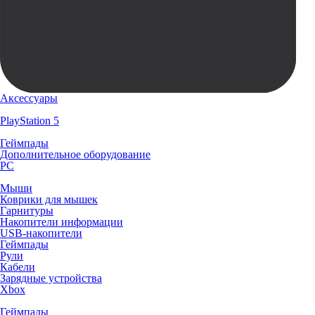
Аксессуары
PlayStation 5
Геймпады
Дополнительное оборудование
PC
Мыши
Коврики для мышек
Гарнитуры
Накопители информации
USB-накопители
Геймпады
Рули
Кабели
Зарядные устройства
Xbox
Геймпады