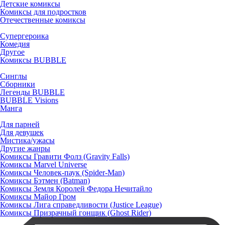
Детские комиксы
Комиксы для подростков
Отечественные комиксы
Супергероика
Комедия
Другое
Комиксы BUBBLE
Синглы
Сборники
Легенды BUBBLE
BUBBLE Visions
Манга
Для парней
Для девушек
Мистика/ужасы
Другие жанры
Комиксы Гравити Фолз (Gravity Falls)
Комиксы Marvel Universe
Комиксы Человек-паук (Spider-Man)
Комиксы Бэтмен (Batman)
Комиксы Земля Королей Федора Нечитайло
Комиксы Майор Гром
Комиксы Лига справедливости (Justice League)
Комиксы Призрачный гонщик (Ghost Rider)