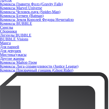
Другое
Комиксы Гравити Фолз (Gravity Falls)
Комиксы Marvel Universe
Комиксы Человек-паук (Spider-Man)
Комиксы Бэтмен (Batman)
Комиксы Земля Королей Федора Нечитайло
Комиксы BUBBLE
Синглы
Сборники
Легенды BUBBLE
BUBBLE Visions
Манга
Для парней
Для девушек
Мистика/ужасы
Другие жанры
Комиксы Майор Гром
Комиксы Лига справедливости (Justice League)
Комиксы Призрачный гонщик (Ghost Rider)