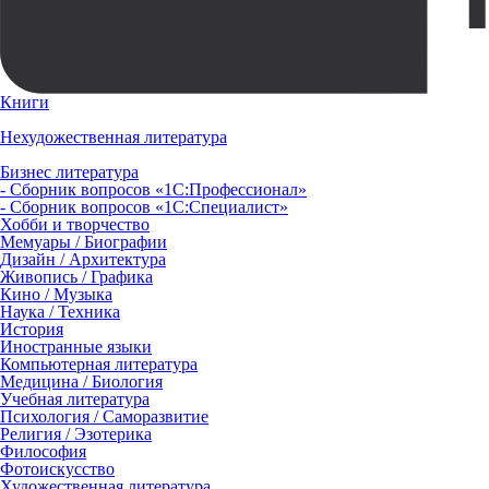
Книги
Нехудожественная литература
Бизнес литература
- Сборник вопросов «1С:Профессионал»
- Сборник вопросов «1С:Специалист»
Хобби и творчество
Мемуары / Биографии
Дизайн / Архитектура
Живопись / Графика
Кино / Музыка
Наука / Техника
История
Иностранные языки
Компьютерная литература
Медицина / Биология
Учебная литература
Психология / Саморазвитие
Религия / Эзотерика
Философия
Фотоискусство
Художественная литература