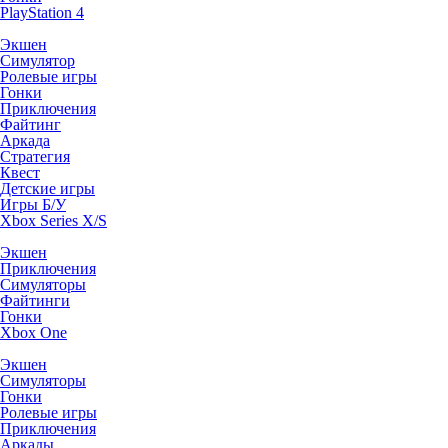
PlayStation 4
Экшен
Симулятор
Ролевые игры
Гонки
Приключения
Файтинг
Аркада
Стратегия
Квест
Детские игры
Игры Б/У
Xbox Series X/S
Экшен
Приключения
Симуляторы
Файтинги
Гонки
Xbox One
Экшен
Симуляторы
Гонки
Ролевые игры
Приключения
Аркады