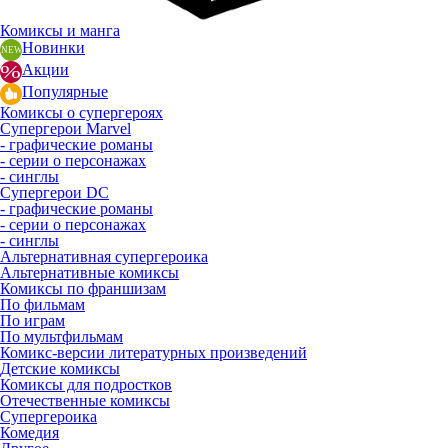
Комиксы и манга
Новинки
Акции
Популярные
Комиксы о супергероях
Супергерои Marvel
- графические романы
- серии о персонажах
- синглы
Супергерои DC
- графические романы
- серии о персонажах
- синглы
Альтернативная супергероика
Альтернативные комиксы
Комиксы по франшизам
По фильмам
По играм
По мультфильмам
Комикс-версии литературных произведений
Детские комиксы
Комиксы для подростков
Отечественные комиксы
Супергероика
Комедия