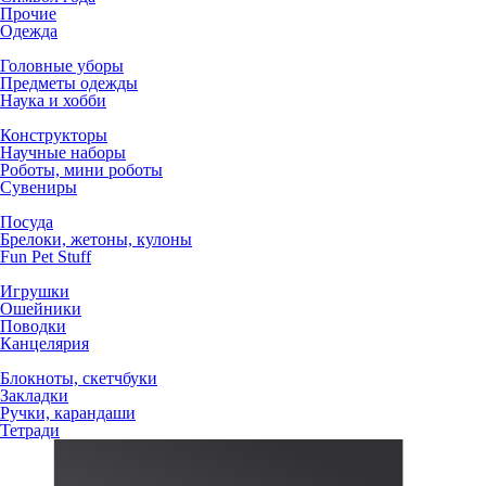
Прочие
Одежда
Головные уборы
Предметы одежды
Наука и хобби
Конструкторы
Научные наборы
Роботы, мини роботы
Сувениры
Посуда
Брелоки, жетоны, кулоны
Fun Pet Stuff
Игрушки
Ошейники
Поводки
Канцелярия
Блокноты, скетчбуки
Закладки
Ручки, карандаши
Тетради