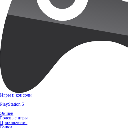
Игры и консоли
PlayStation 5
Экшен
Ролевые игры
Приключения
Гонки