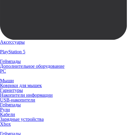
Аксессуары
PlayStation 5
Геймпады
Дополнительное оборудование
PC
Мыши
Коврики для мышек
Гарнитуры
Накопители информации
USB-накопители
Геймпады
Рули
Кабели
Зарядные устройства
Xbox
Геймпады