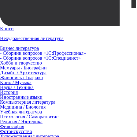
Книги
Нехудожественная литература
Бизнес литература
- Сборник вопросов «1С:Профессионал»
- Сборник вопросов «1С:Специалист»
Хобби и творчество
Мемуары / Биографии
Дизайн / Архитектура
Живопись / Графика
Кино / Музыка
Наука / Техника
История
Иностранные языки
Компьютерная литература
Медицина / Биология
Учебная литература
Психология / Саморазвитие
Религия / Эзотерика
Философия
Фотоискусство
Художественная литература