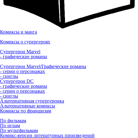
Комиксы и манга
Комиксы о супергероях
Супергерои Marvel
- графические романы
Супергерои Marvel/Графические романы
- серии о персонажах
- синглы
Супергерои DC
- графические романы
- серии о персонажах
- синглы
Альтернативная супергероика
Альтернативные комиксы
Комиксы по франшизам
По фильмам
По играм
По мультфильмам
Комикс-версии литературных произведений