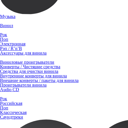
Музыка
Винил
Рок
Поп
Электронная
Рэп / R’n’B
Аксессуары для винила
Виниловые проигрыватели
Конверты / Чистящие средства
Средства для очистки винила
Внутренние конверты для винила
Внешние конверты / пакеты для винила
Проигрыватели винила
Audio CD
Рок
Российская
Поп
Классическая
Саундтреки