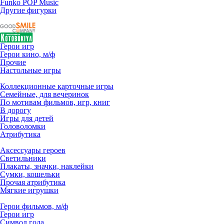
Funko POP Music
Другие фигурки
Герои игр
Герои кино, м/ф
Прочие
Настольные игры
Коллекционные карточные игры
Семейные, для вечеринок
По мотивам фильмов, игр, книг
В дорогу
Игры для детей
Головоломки
Атрибутика
Аксессуары героев
Светильники
Плакаты, значки, наклейки
Сумки, кошельки
Прочая атрибутика
Мягкие игрушки
Герои фильмов, м/ф
Герои игр
Символ года