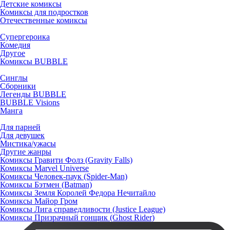
Детские комиксы
Комиксы для подростков
Отечественные комиксы
Супергероика
Комедия
Другое
Комиксы BUBBLE
Синглы
Сборники
Легенды BUBBLE
BUBBLE Visions
Манга
Для парней
Для девушек
Мистика/ужасы
Другие жанры
Комиксы Гравити Фолз (Gravity Falls)
Комиксы Marvel Universe
Комиксы Человек-паук (Spider-Man)
Комиксы Бэтмен (Batman)
Комиксы Земля Королей Федора Нечитайло
Комиксы Майор Гром
Комиксы Лига справедливости (Justice League)
Комиксы Призрачный гонщик (Ghost Rider)