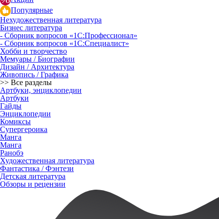
Популярные
Нехудожественная литература
Бизнес литература
- Сборник вопросов «1С:Профессионал»
- Сборник вопросов «1С:Специалист»
Хобби и творчество
Мемуары / Биографии
Дизайн / Архитектура
Живопись / Графика
>> Все разделы
Артбуки, энциклопедии
Артбуки
Гайды
Энциклопедии
Комиксы
Супергероика
Манга
Манга
Ранобэ
Художественная литература
Фантастика / Фэнтези
Детская литература
Обзоры и рецензии