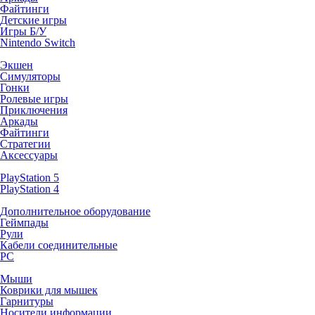
Файтинги
Детские игры
Игры Б/У
Nintendo Switch
Экшен
Симуляторы
Гонки
Ролевые игры
Приключения
Аркады
Файтинги
Стратегии
Аксессуары
PlayStation 5
PlayStation 4
Дополнительное оборудование
Геймпады
Рули
Кабели соединительные
PC
Мыши
Коврики для мышек
Гарнитуры
Носители информации