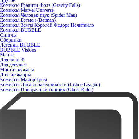
Другое
Комиксы Гравити Фолз (Gravity Falls)
Комиксы Marvel Universe
Комиксы Человек-паук (Spider-Man)
Комиксы Бэтмен (Batman)
Комиксы Земля Королей Федора Нечитайло
Комиксы BUBBLE
Синглы
Сборники
Легенды BUBBLE
BUBBLE Visions
Манга
Для парней
Для девушек
Мистика/ужасы
Другие жанры
Комиксы Майор Гром
Комиксы Лига справедливости (Justice League)
Комиксы Призрачный гонщик (Ghost Rider)