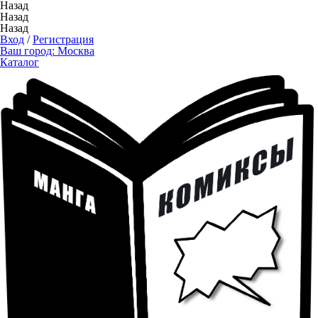
Назад
Назад
Назад
Вход
/
Регистрация
Ваш город:
Москва
Каталог