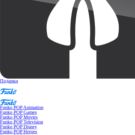
Подарки
Funko POP Animation
Funko POP Games
Funko POP Movies
Funko POP Television
Funko POP Disney
Funko POP Heroes