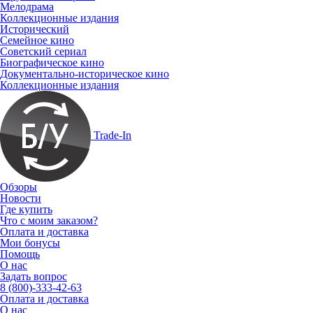
Мелодрама
Коллекционные издания
Исторический
Семейное кино
Советский сериал
Биографическое кино
Документально-историческое кино
Коллекционные издания
Trade-In
Обзоры
Новости
Где купить
Что с моим заказом?
Оплата и доставка
Мои бонусы
Помощь
О нас
Задать вопрос
8 (800)-333-42-63
Оплата и доставка
О нас