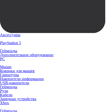
Аксессуары
PlayStation 5
Геймпады
Дополнительное оборудование
PC
Мыши
Коврики для мышек
Гарнитуры
Накопители информации
USB-накопители
Геймпады
Рули
Кабели
Зарядные устройства
Xbox
Геймпады