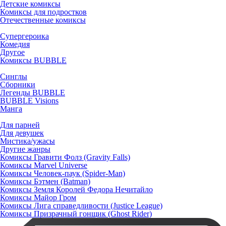
Детские комиксы
Комиксы для подростков
Отечественные комиксы
Супергероика
Комедия
Другое
Комиксы BUBBLE
Синглы
Сборники
Легенды BUBBLE
BUBBLE Visions
Манга
Для парней
Для девушек
Мистика/ужасы
Другие жанры
Комиксы Гравити Фолз (Gravity Falls)
Комиксы Marvel Universe
Комиксы Человек-паук (Spider-Man)
Комиксы Бэтмен (Batman)
Комиксы Земля Королей Федора Нечитайло
Комиксы Майор Гром
Комиксы Лига справедливости (Justice League)
Комиксы Призрачный гонщик (Ghost Rider)