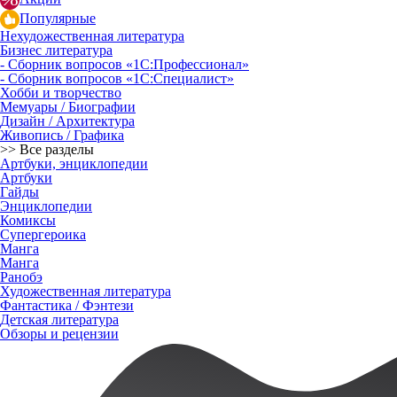
Популярные
Нехудожественная литература
Бизнес литература
- Сборник вопросов «1С:Профессионал»
- Сборник вопросов «1С:Специалист»
Хобби и творчество
Мемуары / Биографии
Дизайн / Архитектура
Живопись / Графика
>> Все разделы
Артбуки, энциклопедии
Артбуки
Гайды
Энциклопедии
Комиксы
Супергероика
Манга
Манга
Ранобэ
Художественная литература
Фантастика / Фэнтези
Детская литература
Обзоры и рецензии