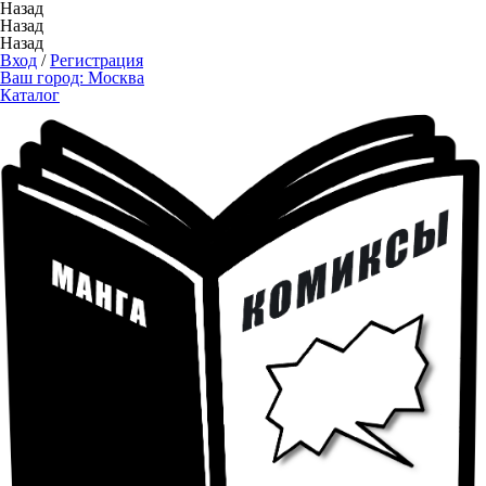
Назад
Назад
Назад
Вход
/
Регистрация
Ваш город:
Москва
Каталог