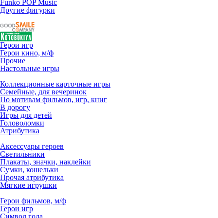
Funko POP Music
Другие фигурки
Герои игр
Герои кино, м/ф
Прочие
Настольные игры
Коллекционные карточные игры
Семейные, для вечеринок
По мотивам фильмов, игр, книг
В дорогу
Игры для детей
Головоломки
Атрибутика
Аксессуары героев
Светильники
Плакаты, значки, наклейки
Сумки, кошельки
Прочая атрибутика
Мягкие игрушки
Герои фильмов, м/ф
Герои игр
Символ года