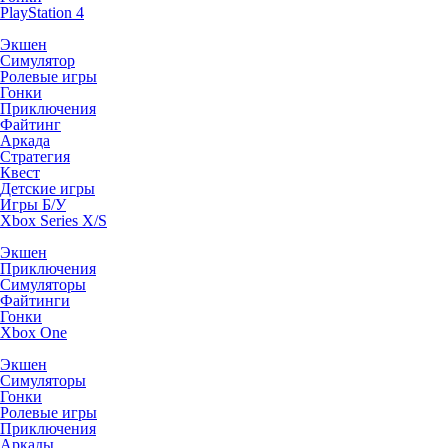
PlayStation 4
Экшен
Симулятор
Ролевые игры
Гонки
Приключения
Файтинг
Аркада
Стратегия
Квест
Детские игры
Игры Б/У
Xbox Series X/S
Экшен
Приключения
Симуляторы
Файтинги
Гонки
Xbox One
Экшен
Симуляторы
Гонки
Ролевые игры
Приключения
Аркады