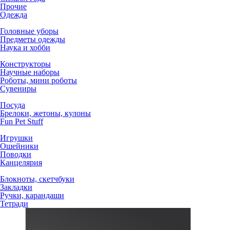
Прочие
Одежда
Головные уборы
Предметы одежды
Наука и хобби
Конструкторы
Научные наборы
Роботы, мини роботы
Сувениры
Посуда
Брелоки, жетоны, кулоны
Fun Pet Stuff
Игрушки
Ошейники
Поводки
Канцелярия
Блокноты, скетчбуки
Закладки
Ручки, карандаши
Тетради