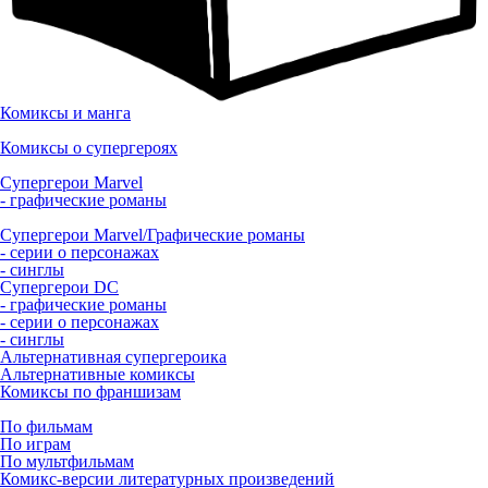
Комиксы и манга
Комиксы о супергероях
Супергерои Marvel
- графические романы
Супергерои Marvel/Графические романы
- серии о персонажах
- синглы
Супергерои DC
- графические романы
- серии о персонажах
- синглы
Альтернативная супергероика
Альтернативные комиксы
Комиксы по франшизам
По фильмам
По играм
По мультфильмам
Комикс-версии литературных произведений