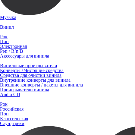
Музыка
Винил
Рок
Поп
Электронная
Рэп / R’n’B
Аксессуары для винила
Виниловые проигрыватели
Конверты / Чистящие средства
Средства для очистки винила
Внутренние конверты для винила
Внешние конверты / пакеты для винила
Проигрыватели винила
Audio CD
Рок
Российская
Поп
Классическая
Саундтреки