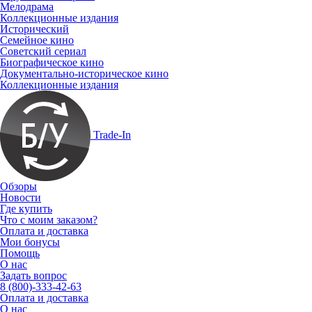
Мелодрама
Коллекционные издания
Исторический
Семейное кино
Советский сериал
Биографическое кино
Документально-историческое кино
Коллекционные издания
Trade-In
Обзоры
Новости
Где купить
Что с моим заказом?
Оплата и доставка
Мои бонусы
Помощь
О нас
Задать вопрос
8 (800)-333-42-63
Оплата и доставка
О нас