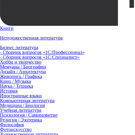
Книги
Нехудожественная литература
Бизнес литература
- Сборник вопросов «1С:Профессионал»
- Сборник вопросов «1С:Специалист»
Хобби и творчество
Мемуары / Биографии
Дизайн / Архитектура
Живопись / Графика
Кино / Музыка
Наука / Техника
История
Иностранные языки
Компьютерная литература
Медицина / Биология
Учебная литература
Психология / Саморазвитие
Религия / Эзотерика
Философия
Фотоискусство
Художественная литература