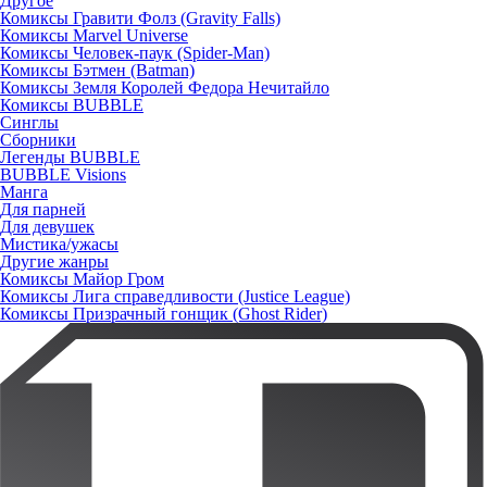
Другое
Комиксы Гравити Фолз (Gravity Falls)
Комиксы Marvel Universe
Комиксы Человек-паук (Spider-Man)
Комиксы Бэтмен (Batman)
Комиксы Земля Королей Федора Нечитайло
Комиксы BUBBLE
Синглы
Сборники
Легенды BUBBLE
BUBBLE Visions
Манга
Для парней
Для девушек
Мистика/ужасы
Другие жанры
Комиксы Майор Гром
Комиксы Лига справедливости (Justice League)
Комиксы Призрачный гонщик (Ghost Rider)