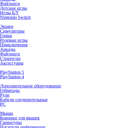
Файтинги
Детские игры
Игры Б/У
Nintendo Switch
Экшен
Симуляторы
Гонки
Ролевые игры
Приключения
Аркады
Файтинги
Стратегии
Аксессуары
PlayStation 5
PlayStation 4
Дополнительное оборудование
Геймпады
Рули
Кабели соединительные
PC
Мыши
Коврики для мышек
Гарнитуры
Носители информации