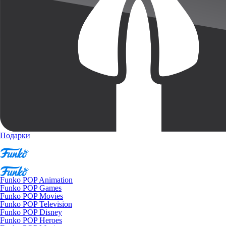
Подарки
Funko POP Animation
Funko POP Games
Funko POP Movies
Funko POP Television
Funko POP Disney
Funko POP Heroes