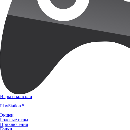
Игры и консоли
PlayStation 5
Экшен
Ролевые игры
Приключения
Гонки