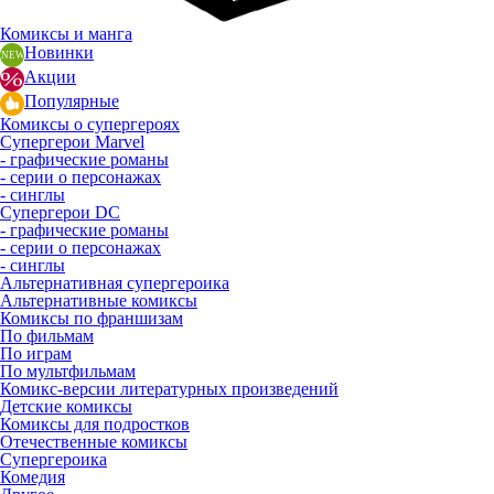
Комиксы и манга
Новинки
Акции
Популярные
Комиксы о супергероях
Супергерои Marvel
- графические романы
- серии о персонажах
- синглы
Супергерои DC
- графические романы
- серии о персонажах
- синглы
Альтернативная супергероика
Альтернативные комиксы
Комиксы по франшизам
По фильмам
По играм
По мультфильмам
Комикс-версии литературных произведений
Детские комиксы
Комиксы для подростков
Отечественные комиксы
Супергероика
Комедия