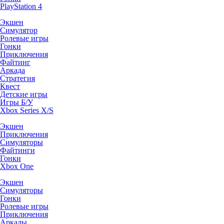
PlayStation 4
Экшен
Симулятор
Ролевые игры
Гонки
Приключения
Файтинг
Аркада
Стратегия
Квест
Детские игры
Игры Б/У
Xbox Series X/S
Экшен
Приключения
Симуляторы
Файтинги
Гонки
Xbox One
Экшен
Симуляторы
Гонки
Ролевые игры
Приключения
Аркады