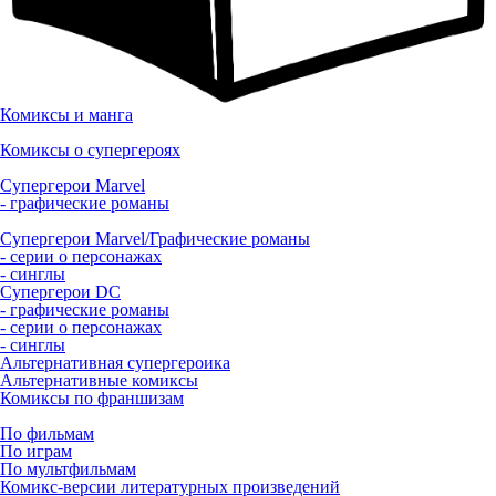
Комиксы и манга
Комиксы о супергероях
Супергерои Marvel
- графические романы
Супергерои Marvel/Графические романы
- серии о персонажах
- синглы
Супергерои DC
- графические романы
- серии о персонажах
- синглы
Альтернативная супергероика
Альтернативные комиксы
Комиксы по франшизам
По фильмам
По играм
По мультфильмам
Комикс-версии литературных произведений