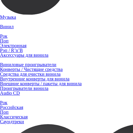
Музыка
Винил
Рок
Поп
Электронная
Рэп / R’n’B
Аксессуары для винила
Виниловые проигрыватели
Конверты / Чистящие средства
Средства для очистки винила
Внутренние конверты для винила
Внешние конверты / пакеты для винила
Проигрыватели винила
Audio CD
Рок
Российская
Поп
Классическая
Саундтреки