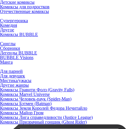
Детские комиксы
Комиксы для подростков
Отечественные комиксы
Супергероика
Комедия
Другое
Комиксы BUBBLE
Синглы
Сборники
Легенды BUBBLE
BUBBLE Visions
Манга
Для парней
Для девушек
Мистика/ужасы
Другие жанры
Комиксы Гравити Фолз (Gravity Falls)
Комиксы Marvel Universe
Комиксы Человек-паук (Spider-Man)
Комиксы Бэтмен (Batman)
Комиксы Земля Королей Федора Нечитайло
Комиксы Майор Гром
Комиксы Лига справедливости (Justice League)
Комиксы Призрачный гонщик (Ghost Rider)