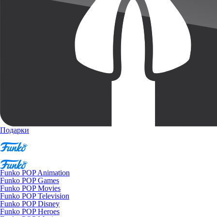
Подарки
Funko POP Animation
Funko POP Games
Funko POP Movies
Funko POP Television
Funko POP Disney
Funko POP Heroes