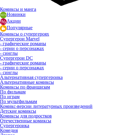
Комиксы и манга
Новинки
Акции
Популярные
Комиксы о супергероях
Супергерои Marvel
- графические романы
- серии о персонажах
- синглы
Супергерои DC
- графические романы
- серии о персонажах
- синглы
Альтернативная супергероика
Альтернативные комиксы
Комиксы по франшизам
По фильмам
По играм
По мультфильмам
Комикс-версии литературных произведений
Детские комиксы
Комиксы для подростков
Отечественные комиксы
Супергероика
Комедия