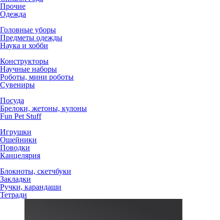
Прочие
Одежда
Головные уборы
Предметы одежды
Наука и хобби
Конструкторы
Научные наборы
Роботы, мини роботы
Сувениры
Посуда
Брелоки, жетоны, кулоны
Fun Pet Stuff
Игрушки
Ошейники
Поводки
Канцелярия
Блокноты, скетчбуки
Закладки
Ручки, карандаши
Тетради