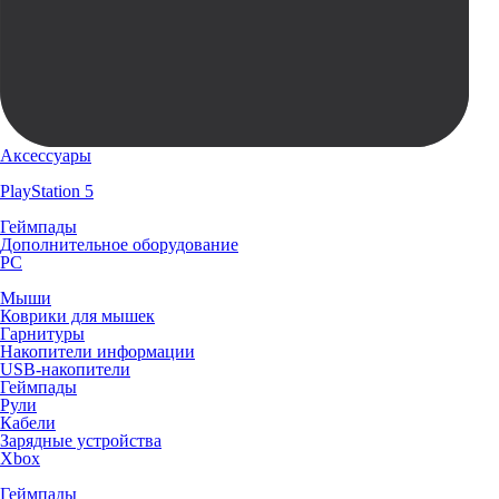
Аксессуары
PlayStation 5
Геймпады
Дополнительное оборудование
PC
Мыши
Коврики для мышек
Гарнитуры
Накопители информации
USB-накопители
Геймпады
Рули
Кабели
Зарядные устройства
Xbox
Геймпады