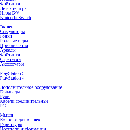
Файтинги
Детские игры
Игры Б/У
Nintendo Switch
Экшен
Симуляторы
Гонки
Ролевые игры
Приключения
Аркады
Файтинги
Стратегии
Аксессуары
PlayStation 5
PlayStation 4
Дополнительное оборудование
Геймпады
Рули
Кабели соединительные
PC
Мыши
Коврики для мышек
Гарнитуры
Носители информации