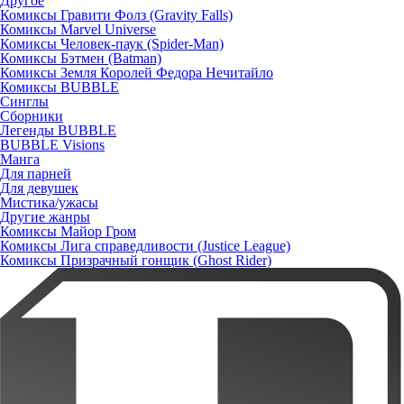
Другое
Комиксы Гравити Фолз (Gravity Falls)
Комиксы Marvel Universe
Комиксы Человек-паук (Spider-Man)
Комиксы Бэтмен (Batman)
Комиксы Земля Королей Федора Нечитайло
Комиксы BUBBLE
Синглы
Сборники
Легенды BUBBLE
BUBBLE Visions
Манга
Для парней
Для девушек
Мистика/ужасы
Другие жанры
Комиксы Майор Гром
Комиксы Лига справедливости (Justice League)
Комиксы Призрачный гонщик (Ghost Rider)