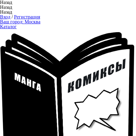
Назад
Назад
Назад
Вход
/
Регистрация
Ваш город:
Москва
Каталог