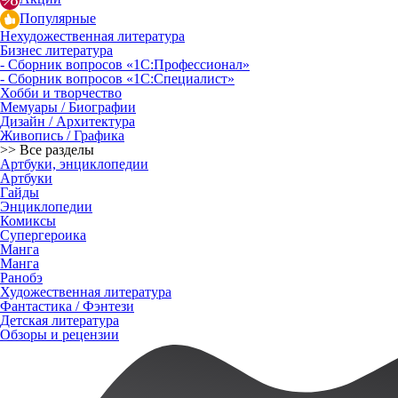
Популярные
Нехудожественная литература
Бизнес литература
- Сборник вопросов «1С:Профессионал»
- Сборник вопросов «1С:Специалист»
Хобби и творчество
Мемуары / Биографии
Дизайн / Архитектура
Живопись / Графика
>> Все разделы
Артбуки, энциклопедии
Артбуки
Гайды
Энциклопедии
Комиксы
Супергероика
Манга
Манга
Ранобэ
Художественная литература
Фантастика / Фэнтези
Детская литература
Обзоры и рецензии