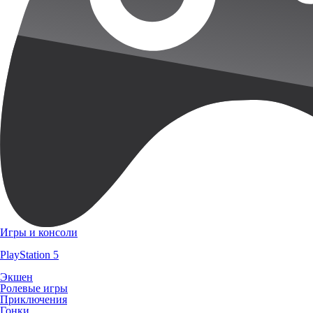
Игры и консоли
PlayStation 5
Экшен
Ролевые игры
Приключения
Гонки