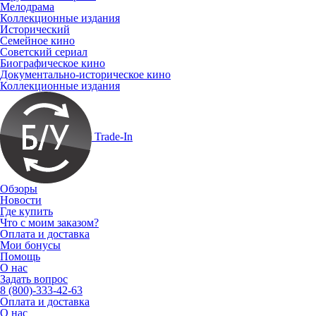
Мелодрама
Коллекционные издания
Исторический
Семейное кино
Советский сериал
Биографическое кино
Документально-историческое кино
Коллекционные издания
Trade-In
Обзоры
Новости
Где купить
Что с моим заказом?
Оплата и доставка
Мои бонусы
Помощь
О нас
Задать вопрос
8 (800)-333-42-63
Оплата и доставка
О нас