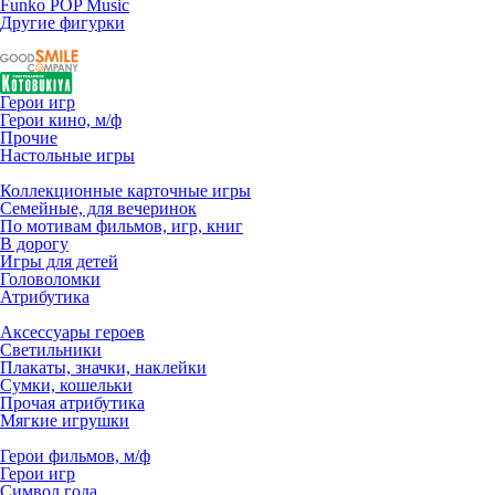
Funko POP Music
Другие фигурки
Герои игр
Герои кино, м/ф
Прочие
Настольные игры
Коллекционные карточные игры
Семейные, для вечеринок
По мотивам фильмов, игр, книг
В дорогу
Игры для детей
Головоломки
Атрибутика
Аксессуары героев
Светильники
Плакаты, значки, наклейки
Сумки, кошельки
Прочая атрибутика
Мягкие игрушки
Герои фильмов, м/ф
Герои игр
Символ года