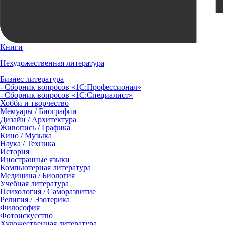
Книги
Нехудожественная литература
Бизнес литература
- Сборник вопросов «1С:Профессионал»
- Сборник вопросов «1С:Специалист»
Хобби и творчество
Мемуары / Биографии
Дизайн / Архитектура
Живопись / Графика
Кино / Музыка
Наука / Техника
История
Иностранные языки
Компьютерная литература
Медицина / Биология
Учебная литература
Психология / Саморазвитие
Религия / Эзотерика
Философия
Фотоискусство
Художественная литература