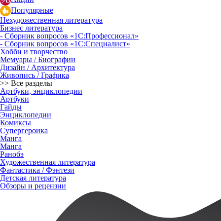
Популярные
Нехудожественная литература
Бизнес литература
- Сборник вопросов «1С:Профессионал»
- Сборник вопросов «1С:Специалист»
Хобби и творчество
Мемуары / Биографии
Дизайн / Архитектура
Живопись / Графика
>> Все разделы
Артбуки, энциклопедии
Артбуки
Гайды
Энциклопедии
Комиксы
Супергероика
Манга
Манга
Ранобэ
Художественная литература
Фантастика / Фэнтези
Детская литература
Обзоры и рецензии