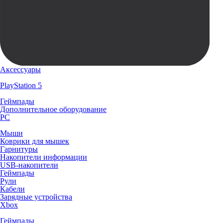
Аксессуары
PlayStation 5
Геймпады
Дополнительное оборудование
PC
Мыши
Коврики для мышек
Гарнитуры
Накопители информации
USB-накопители
Геймпады
Рули
Кабели
Зарядные устройства
Xbox
Геймпады