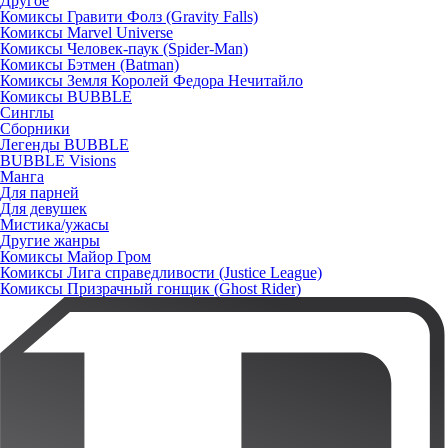
Другое
Комиксы Гравити Фолз (Gravity Falls)
Комиксы Marvel Universe
Комиксы Человек-паук (Spider-Man)
Комиксы Бэтмен (Batman)
Комиксы Земля Королей Федора Нечитайло
Комиксы BUBBLE
Синглы
Сборники
Легенды BUBBLE
BUBBLE Visions
Манга
Для парней
Для девушек
Мистика/ужасы
Другие жанры
Комиксы Майор Гром
Комиксы Лига справедливости (Justice League)
Комиксы Призрачный гонщик (Ghost Rider)