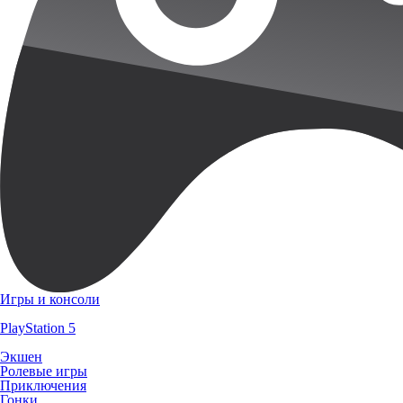
Игры и консоли
PlayStation 5
Экшен
Ролевые игры
Приключения
Гонки