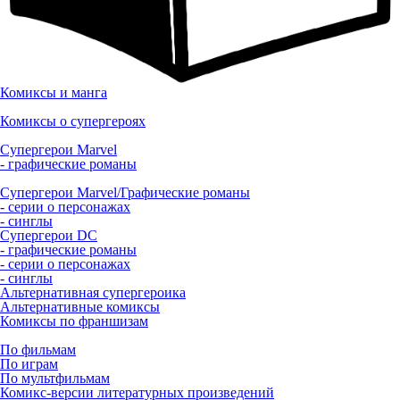
Комиксы и манга
Комиксы о супергероях
Супергерои Marvel
- графические романы
Супергерои Marvel/Графические романы
- серии о персонажах
- синглы
Супергерои DC
- графические романы
- серии о персонажах
- синглы
Альтернативная супергероика
Альтернативные комиксы
Комиксы по франшизам
По фильмам
По играм
По мультфильмам
Комикс-версии литературных произведений