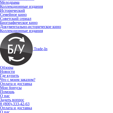
Мелодрама
Коллекционные издания
Исторический
Семейное кино
Советский сериал
Биографическое кино
Документально-историческое кино
Коллекционные издания
Trade-In
Обзоры
Новости
Где купить
Что с моим заказом?
Оплата и доставка
Мои бонусы
Помощь
О нас
Задать вопрос
8 (800)-333-42-63
Оплата и доставка
О нас