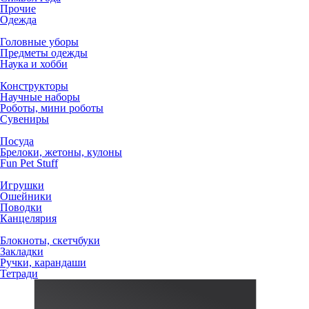
Прочие
Одежда
Головные уборы
Предметы одежды
Наука и хобби
Конструкторы
Научные наборы
Роботы, мини роботы
Сувениры
Посуда
Брелоки, жетоны, кулоны
Fun Pet Stuff
Игрушки
Ошейники
Поводки
Канцелярия
Блокноты, скетчбуки
Закладки
Ручки, карандаши
Тетради