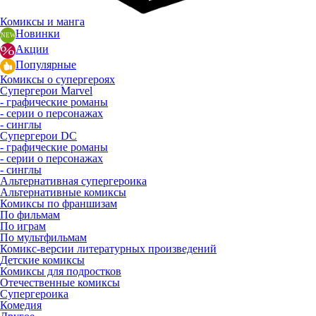
Комиксы и манга
Новинки
Акции
Популярные
Комиксы о супергероях
Супергерои Marvel
- графические романы
- серии о персонажах
- синглы
Супергерои DC
- графические романы
- серии о персонажах
- синглы
Альтернативная супергероика
Альтернативные комиксы
Комиксы по франшизам
По фильмам
По играм
По мультфильмам
Комикс-версии литературных произведений
Детские комиксы
Комиксы для подростков
Отечественные комиксы
Супергероика
Комедия