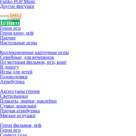
Funko POP Music
Другие фигурки
Герои игр
Герои кино, м/ф
Прочие
Настольные игры
Коллекционные карточные игры
Семейные, для вечеринок
По мотивам фильмов, игр, книг
В дорогу
Игры для детей
Головоломки
Атрибутика
Аксессуары героев
Светильники
Плакаты, значки, наклейки
Сумки, кошельки
Прочая атрибутика
Мягкие игрушки
Герои фильмов, м/ф
Герои игр
Символ года