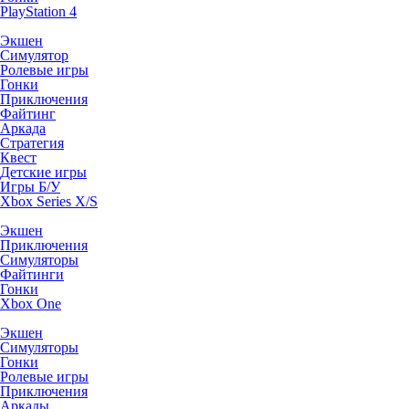
PlayStation 4
Экшен
Симулятор
Ролевые игры
Гонки
Приключения
Файтинг
Аркада
Стратегия
Квест
Детские игры
Игры Б/У
Xbox Series X/S
Экшен
Приключения
Симуляторы
Файтинги
Гонки
Xbox One
Экшен
Симуляторы
Гонки
Ролевые игры
Приключения
Аркады