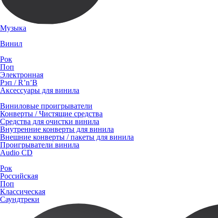
Музыка
Винил
Рок
Поп
Электронная
Рэп / R’n’B
Аксессуары для винила
Виниловые проигрыватели
Конверты / Чистящие средства
Средства для очистки винила
Внутренние конверты для винила
Внешние конверты / пакеты для винила
Проигрыватели винила
Audio CD
Рок
Российская
Поп
Классическая
Саундтреки