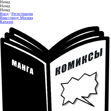
Назад
Назад
Назад
Вход
/
Регистрация
Ваш город:
Москва
Каталог