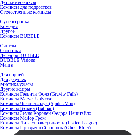
Детские комиксы
Комиксы для подростков
Отечественные комиксы
Супергероика
Комедия
Другое
Комиксы BUBBLE
Синглы
Сборники
Легенды BUBBLE
BUBBLE Visions
Манга
Для парней
Для девушек
Мистика/ужасы
Другие жанры
Комиксы Гравити Фолз (Gravity Falls)
Комиксы Marvel Universe
Комиксы Человек-паук (Spider-Man)
Комиксы Бэтмен (Batman)
Комиксы Земля Королей Федора Нечитайло
Комиксы Майор Гром
Комиксы Лига справедливости (Justice League)
Комиксы Призрачный гонщик (Ghost Rider)