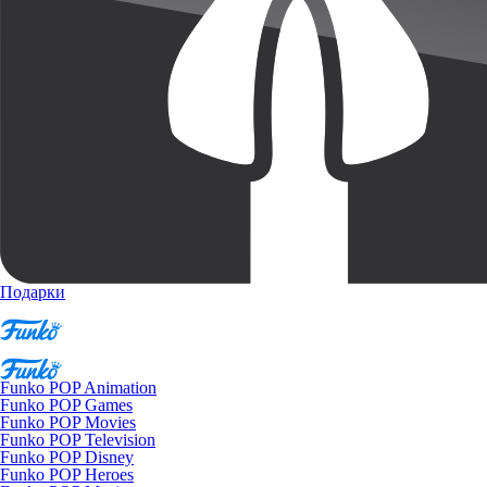
Подарки
Funko POP Animation
Funko POP Games
Funko POP Movies
Funko POP Television
Funko POP Disney
Funko POP Heroes