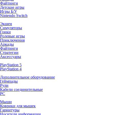
Файтинги
Детские игры
Игры Б/У
Nintendo Switch
Экшен
Симуляторы
Гонки
Ролевые игры
Приключения
Аркады
Файтинги
Стратегии
Аксессуары
PlayStation 5
PlayStation 4
Дополнительное оборудование
Геймпады
Рули
Кабели соединительные
PC
Мыши
Коврики для мышек
Гарнитуры
Носители информации