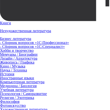
Книги
Нехудожественная литература
Бизнес литература
- Сборник вопросов «1С:Профессионал»
- Сборник вопросов «1С:Специалист»
Хобби и творчество
Мемуары / Биографии
Дизайн / Архитектура
Живопись / Графика
Кино / Музыка
Наука / Техника
История
Иностранные языки
Компьютерная литература
Медицина / Биология
Учебная литература
Психология / Саморазвитие
Религия / Эзотерика
Философия
Фотоискусство
Художественная литература