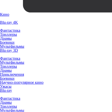
Кино
Blu-ray 4K
Фантастика
Триллеры
Драмы
Боевики
Мультфильмы
Blu-ray 3D
Фантастика
Мультфильмы
Триллеры
Драмы
Приключения
Боевики
Научно-популярное кино
Ужасы
Blu-ray
Фантастика
Драмы
Триллеры
Мультфильмы