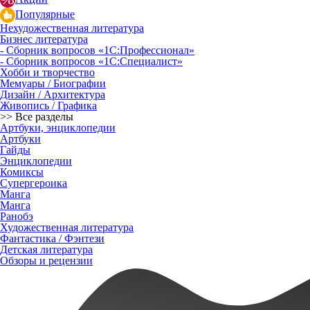
Популярные
Нехудожественная литература
Бизнес литература
- Сборник вопросов «1С:Профессионал»
- Сборник вопросов «1С:Специалист»
Хобби и творчество
Мемуары / Биографии
Дизайн / Архитектура
Живопись / Графика
>> Все разделы
Артбуки, энциклопедии
Артбуки
Гайды
Энциклопедии
Комиксы
Супергероика
Манга
Манга
Ранобэ
Художественная литература
Фантастика / Фэнтези
Детская литература
Обзоры и рецензии