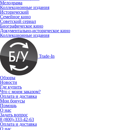
Мелодрама
Коллекционные издания
Исторический
Семейное кино
Советский сериал
Биографическое кино
Документально-историческое кино
Коллекционные издания
Trade-In
Обзоры
Новости
Где купить
Что с моим заказом?
Оплата и доставка
Мои бонусы
Помощь
О нас
Задать вопрос
8 (800)-333-42-63
Оплата и доставка
О нас