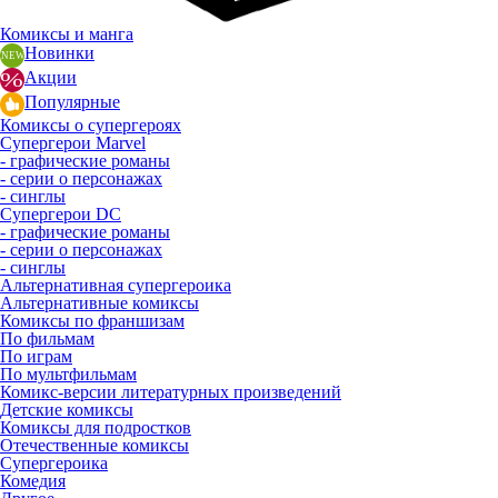
Комиксы и манга
Новинки
Акции
Популярные
Комиксы о супергероях
Супергерои Marvel
- графические романы
- серии о персонажах
- синглы
Супергерои DC
- графические романы
- серии о персонажах
- синглы
Альтернативная супергероика
Альтернативные комиксы
Комиксы по франшизам
По фильмам
По играм
По мультфильмам
Комикс-версии литературных произведений
Детские комиксы
Комиксы для подростков
Отечественные комиксы
Супергероика
Комедия