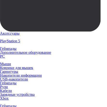
Аксессуары
PlayStation 5
Геймпады
Дополнительное оборудование
PC
Мыши
Коврики для мышек
Гарнитуры
Накопители информации
USB-накопители
Геймпады
Рули
Кабели
Зарядные устройства
Xbox
Геймпады