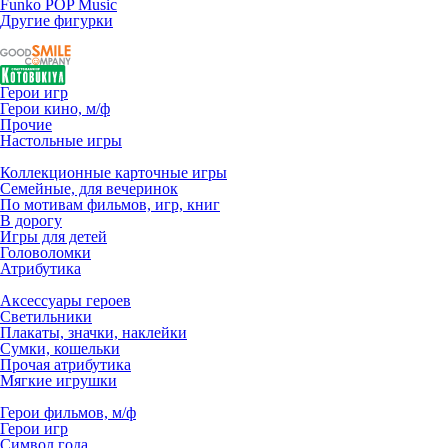
Funko POP Music
Другие фигурки
Герои игр
Герои кино, м/ф
Прочие
Настольные игры
Коллекционные карточные игры
Семейные, для вечеринок
По мотивам фильмов, игр, книг
В дорогу
Игры для детей
Головоломки
Атрибутика
Аксессуары героев
Светильники
Плакаты, значки, наклейки
Сумки, кошельки
Прочая атрибутика
Мягкие игрушки
Герои фильмов, м/ф
Герои игр
Символ года