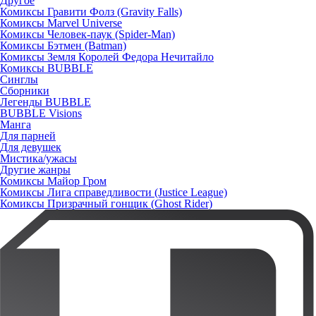
Другое
Комиксы Гравити Фолз (Gravity Falls)
Комиксы Marvel Universe
Комиксы Человек-паук (Spider-Man)
Комиксы Бэтмен (Batman)
Комиксы Земля Королей Федора Нечитайло
Комиксы BUBBLE
Синглы
Сборники
Легенды BUBBLE
BUBBLE Visions
Манга
Для парней
Для девушек
Мистика/ужасы
Другие жанры
Комиксы Майор Гром
Комиксы Лига справедливости (Justice League)
Комиксы Призрачный гонщик (Ghost Rider)