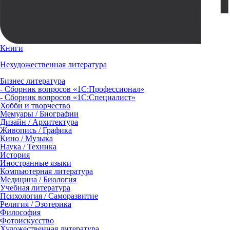
Книги
Нехудожественная литература
Бизнес литература
- Сборник вопросов «1С:Профессионал»
- Сборник вопросов «1С:Специалист»
Хобби и творчество
Мемуары / Биографии
Дизайн / Архитектура
Живопись / Графика
Кино / Музыка
Наука / Техника
История
Иностранные языки
Компьютерная литература
Медицина / Биология
Учебная литература
Психология / Саморазвитие
Религия / Эзотерика
Философия
Фотоискусство
Художественная литература