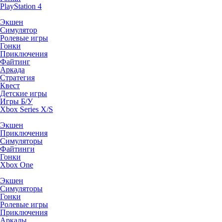
PlayStation 4
Экшен
Симулятор
Ролевые игры
Гонки
Приключения
Файтинг
Аркада
Стратегия
Квест
Детские игры
Игры Б/У
Xbox Series X/S
Экшен
Приключения
Симуляторы
Файтинги
Гонки
Xbox One
Экшен
Симуляторы
Гонки
Ролевые игры
Приключения
Аркады