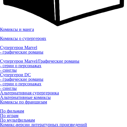
Комиксы и манга
Комиксы о супергероях
Супергерои Marvel
- графические романы
Супергерои Marvel/Графические романы
- серии о персонажах
- синглы
Супергерои DC
- графические романы
- серии о персонажах
- синглы
Альтернативная супергероика
Альтернативные комиксы
Комиксы по франшизам
По фильмам
По играм
По мультфильмам
Комикс-версии литературных произведений