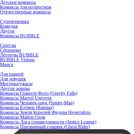
Детские комиксы
Комиксы для подростков
Отечественные комиксы
Супергероика
Комедия
Другое
Комиксы BUBBLE
Синглы
Сборники
Легенды BUBBLE
BUBBLE Visions
Манга
Для парней
Для девушек
Мистика/ужасы
Другие жанры
Комиксы Гравити Фолз (Gravity Falls)
Комиксы Marvel Universe
Комиксы Человек-паук (Spider-Man)
Комиксы Бэтмен (Batman)
Комиксы Земля Королей Федора Нечитайло
Комиксы Майор Гром
Комиксы Лига справедливости (Justice League)
Комиксы Призрачный гонщик (Ghost Rider)