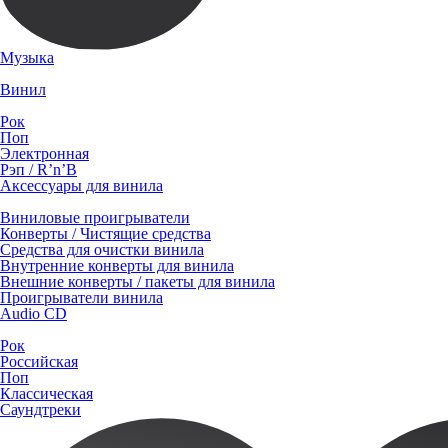
Музыка
Винил
Рок
Поп
Электронная
Рэп / R’n’B
Аксессуары для винила
Виниловые проигрыватели
Конверты / Чистящие средства
Средства для очистки винила
Внутренние конверты для винила
Внешние конверты / пакеты для винила
Проигрыватели винила
Audio CD
Рок
Российская
Поп
Классическая
Саундтреки