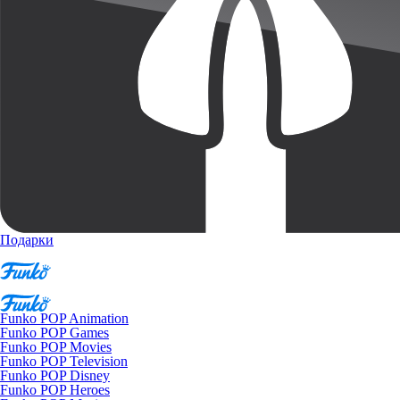
Подарки
Funko POP Animation
Funko POP Games
Funko POP Movies
Funko POP Television
Funko POP Disney
Funko POP Heroes