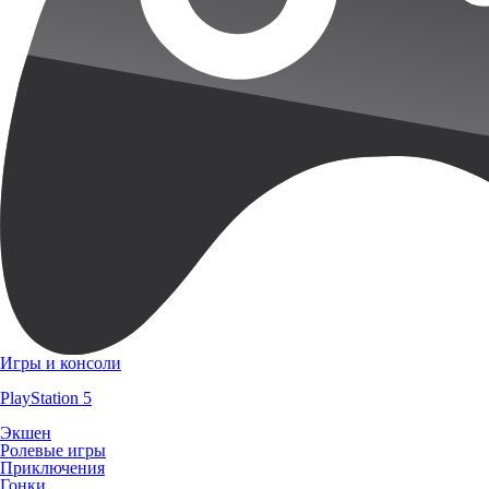
Игры и консоли
PlayStation 5
Экшен
Ролевые игры
Приключения
Гонки