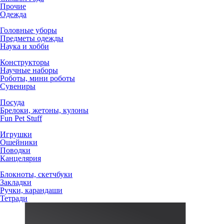
Прочие
Одежда
Головные уборы
Предметы одежды
Наука и хобби
Конструкторы
Научные наборы
Роботы, мини роботы
Сувениры
Посуда
Брелоки, жетоны, кулоны
Fun Pet Stuff
Игрушки
Ошейники
Поводки
Канцелярия
Блокноты, скетчбуки
Закладки
Ручки, карандаши
Тетради