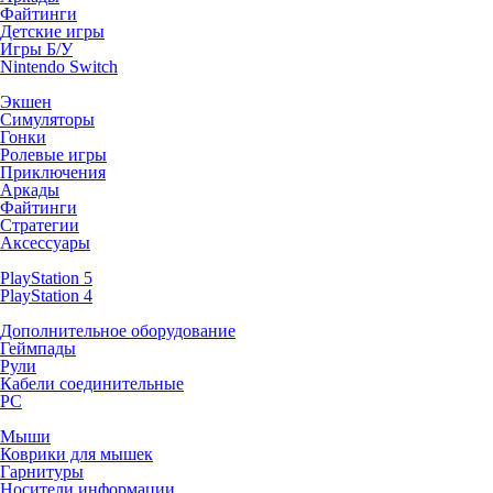
Файтинги
Детские игры
Игры Б/У
Nintendo Switch
Экшен
Симуляторы
Гонки
Ролевые игры
Приключения
Аркады
Файтинги
Стратегии
Аксессуары
PlayStation 5
PlayStation 4
Дополнительное оборудование
Геймпады
Рули
Кабели соединительные
PC
Мыши
Коврики для мышек
Гарнитуры
Носители информации