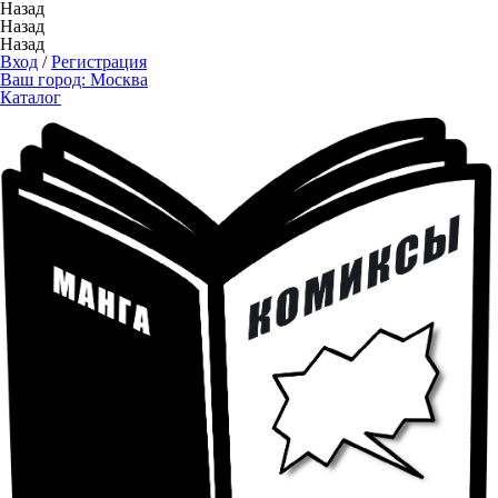
Назад
Назад
Назад
Вход
/
Регистрация
Ваш город:
Москва
Каталог