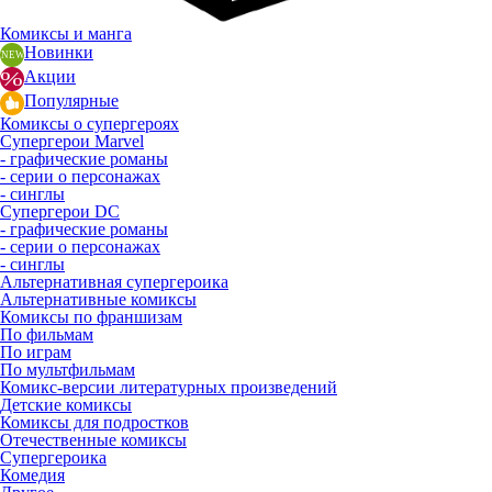
Комиксы и манга
Новинки
Акции
Популярные
Комиксы о супергероях
Супергерои Marvel
- графические романы
- серии о персонажах
- синглы
Супергерои DC
- графические романы
- серии о персонажах
- синглы
Альтернативная супергероика
Альтернативные комиксы
Комиксы по франшизам
По фильмам
По играм
По мультфильмам
Комикс-версии литературных произведений
Детские комиксы
Комиксы для подростков
Отечественные комиксы
Супергероика
Комедия