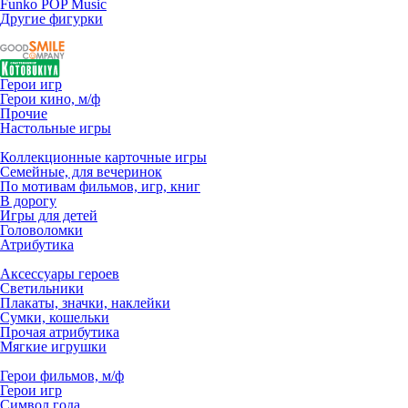
Funko POP Music
Другие фигурки
Герои игр
Герои кино, м/ф
Прочие
Настольные игры
Коллекционные карточные игры
Семейные, для вечеринок
По мотивам фильмов, игр, книг
В дорогу
Игры для детей
Головоломки
Атрибутика
Аксессуары героев
Светильники
Плакаты, значки, наклейки
Сумки, кошельки
Прочая атрибутика
Мягкие игрушки
Герои фильмов, м/ф
Герои игр
Символ года