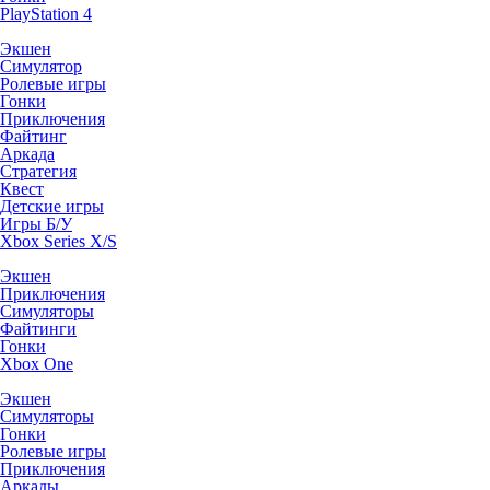
PlayStation 4
Экшен
Симулятор
Ролевые игры
Гонки
Приключения
Файтинг
Аркада
Стратегия
Квест
Детские игры
Игры Б/У
Xbox Series X/S
Экшен
Приключения
Симуляторы
Файтинги
Гонки
Xbox One
Экшен
Симуляторы
Гонки
Ролевые игры
Приключения
Аркады