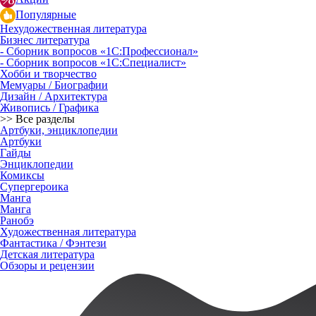
Популярные
Нехудожественная литература
Бизнес литература
- Сборник вопросов «1С:Профессионал»
- Сборник вопросов «1С:Специалист»
Хобби и творчество
Мемуары / Биографии
Дизайн / Архитектура
Живопись / Графика
>> Все разделы
Артбуки, энциклопедии
Артбуки
Гайды
Энциклопедии
Комиксы
Супергероика
Манга
Манга
Ранобэ
Художественная литература
Фантастика / Фэнтези
Детская литература
Обзоры и рецензии