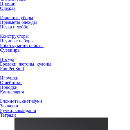
Прочие
Одежда
Головные уборы
Предметы одежды
Наука и хобби
Конструкторы
Научные наборы
Роботы, мини роботы
Сувениры
Посуда
Брелоки, жетоны, кулоны
Fun Pet Stuff
Игрушки
Ошейники
Поводки
Канцелярия
Блокноты, скетчбуки
Закладки
Ручки, карандаши
Тетради