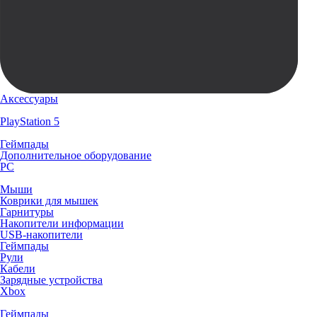
Аксессуары
PlayStation 5
Геймпады
Дополнительное оборудование
PC
Мыши
Коврики для мышек
Гарнитуры
Накопители информации
USB-накопители
Геймпады
Рули
Кабели
Зарядные устройства
Xbox
Геймпады