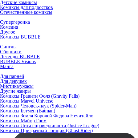
Детские комиксы
Комиксы для подростков
Отечественные комиксы
Супергероика
Комедия
Другое
Комиксы BUBBLE
Синглы
Сборники
Легенды BUBBLE
BUBBLE Visions
Манга
Для парней
Для девушек
Мистика/ужасы
Другие жанры
Комиксы Гравити Фолз (Gravity Falls)
Комиксы Marvel Universe
Комиксы Человек-паук (Spider-Man)
Комиксы Бэтмен (Batman)
Комиксы Земля Королей Федора Нечитайло
Комиксы Майор Гром
Комиксы Лига справедливости (Justice League)
Комиксы Призрачный гонщик (Ghost Rider)