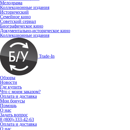
Мелодрама
Коллекционные издания
Исторический
Семейное кино
Советский сериал
Биографическое кино
Документально-историческое кино
Коллекционные издания
Trade-In
Обзоры
Новости
Где купить
Что с моим заказом?
Оплата и доставка
Мои бонусы
Помощь
О нас
Задать вопрос
8 (800)-333-42-63
Оплата и доставка
О нас