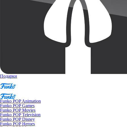
Подарки
Funko POP Animation
Funko POP Games
Funko POP Movies
Funko POP Television
Funko POP Disney
Funko POP Heroes