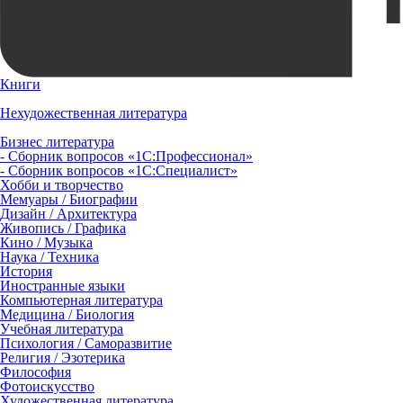
Книги
Нехудожественная литература
Бизнес литература
- Сборник вопросов «1С:Профессионал»
- Сборник вопросов «1С:Специалист»
Хобби и творчество
Мемуары / Биографии
Дизайн / Архитектура
Живопись / Графика
Кино / Музыка
Наука / Техника
История
Иностранные языки
Компьютерная литература
Медицина / Биология
Учебная литература
Психология / Саморазвитие
Религия / Эзотерика
Философия
Фотоискусство
Художественная литература