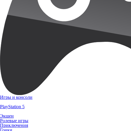
Игры и консоли
PlayStation 5
Экшен
Ролевые игры
Приключения
Гонки