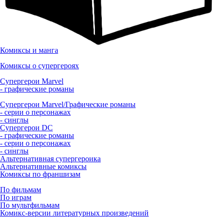
Комиксы и манга
Комиксы о супергероях
Супергерои Marvel
- графические романы
Супергерои Marvel/Графические романы
- серии о персонажах
- синглы
Супергерои DC
- графические романы
- серии о персонажах
- синглы
Альтернативная супергероика
Альтернативные комиксы
Комиксы по франшизам
По фильмам
По играм
По мультфильмам
Комикс-версии литературных произведений