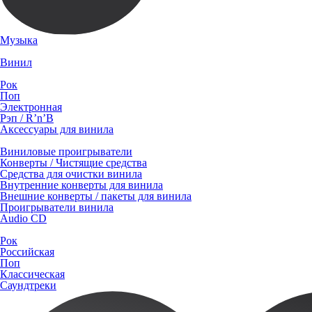
Музыка
Винил
Рок
Поп
Электронная
Рэп / R’n’B
Аксессуары для винила
Виниловые проигрыватели
Конверты / Чистящие средства
Средства для очистки винила
Внутренние конверты для винила
Внешние конверты / пакеты для винила
Проигрыватели винила
Audio CD
Рок
Российская
Поп
Классическая
Саундтреки