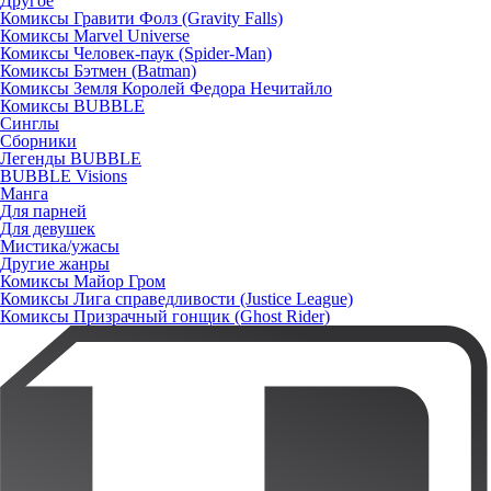
Другое
Комиксы Гравити Фолз (Gravity Falls)
Комиксы Marvel Universe
Комиксы Человек-паук (Spider-Man)
Комиксы Бэтмен (Batman)
Комиксы Земля Королей Федора Нечитайло
Комиксы BUBBLE
Синглы
Сборники
Легенды BUBBLE
BUBBLE Visions
Манга
Для парней
Для девушек
Мистика/ужасы
Другие жанры
Комиксы Майор Гром
Комиксы Лига справедливости (Justice League)
Комиксы Призрачный гонщик (Ghost Rider)