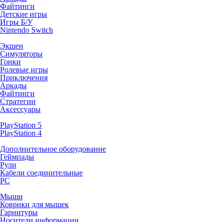
Файтинги
Детские игры
Игры Б/У
Nintendo Switch
Экшен
Симуляторы
Гонки
Ролевые игры
Приключения
Аркады
Файтинги
Стратегии
Аксессуары
PlayStation 5
PlayStation 4
Дополнительное оборудование
Геймпады
Рули
Кабели соединительные
PC
Мыши
Коврики для мышек
Гарнитуры
Носители информации