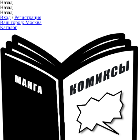
Назад
Назад
Назад
Вход
/
Регистрация
Ваш город:
Москва
Каталог