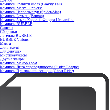
Другое
Комиксы Гравити Фолз (Gravity Falls)
Комиксы Marvel Universe
Комиксы Человек-паук (Spider-Man)
Комиксы Бэтмен (Batman)
Комиксы Земля Королей Федора Нечитайло
Комиксы BUBBLE
Синглы
Сборники
Легенды BUBBLE
BUBBLE Visions
Манга
Для парней
Для девушек
Мистика/ужасы
Другие жанры
Комиксы Майор Гром
Комиксы Лига справедливости (Justice League)
Комиксы Призрачный гонщик (Ghost Rider)