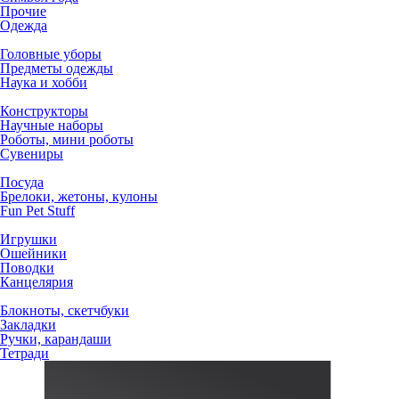
Прочие
Одежда
Головные уборы
Предметы одежды
Наука и хобби
Конструкторы
Научные наборы
Роботы, мини роботы
Сувениры
Посуда
Брелоки, жетоны, кулоны
Fun Pet Stuff
Игрушки
Ошейники
Поводки
Канцелярия
Блокноты, скетчбуки
Закладки
Ручки, карандаши
Тетради