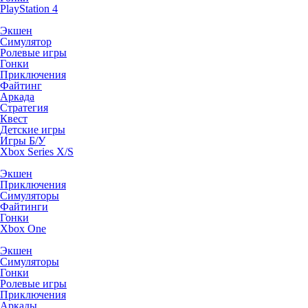
PlayStation 4
Экшен
Симулятор
Ролевые игры
Гонки
Приключения
Файтинг
Аркада
Стратегия
Квест
Детские игры
Игры Б/У
Xbox Series X/S
Экшен
Приключения
Симуляторы
Файтинги
Гонки
Xbox One
Экшен
Симуляторы
Гонки
Ролевые игры
Приключения
Аркады