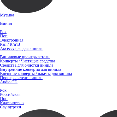
Музыка
Винил
Рок
Поп
Электронная
Рэп / R’n’B
Аксессуары для винила
Виниловые проигрыватели
Конверты / Чистящие средства
Средства для очистки винила
Внутренние конверты для винила
Внешние конверты / пакеты для винила
Проигрыватели винила
Audio CD
Рок
Российская
Поп
Классическая
Саундтреки