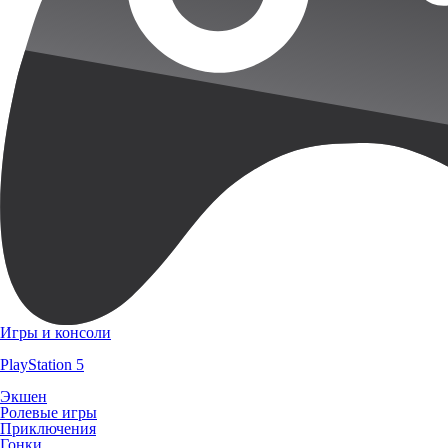
Игры и консоли
PlayStation 5
Экшен
Ролевые игры
Приключения
Гонки