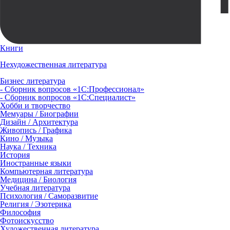
Книги
Нехудожественная литература
Бизнес литература
- Сборник вопросов «1С:Профессионал»
- Сборник вопросов «1С:Специалист»
Хобби и творчество
Мемуары / Биографии
Дизайн / Архитектура
Живопись / Графика
Кино / Музыка
Наука / Техника
История
Иностранные языки
Компьютерная литература
Медицина / Биология
Учебная литература
Психология / Саморазвитие
Религия / Эзотерика
Философия
Фотоискусство
Художественная литература