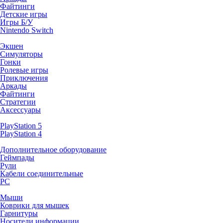
Файтинги
Детские игры
Игры Б/У
Nintendo Switch
Экшен
Симуляторы
Гонки
Ролевые игры
Приключения
Аркады
Файтинги
Стратегии
Аксессуары
PlayStation 5
PlayStation 4
Дополнительное оборудование
Геймпады
Рули
Кабели соединительные
PC
Мыши
Коврики для мышек
Гарнитуры
Носители информации