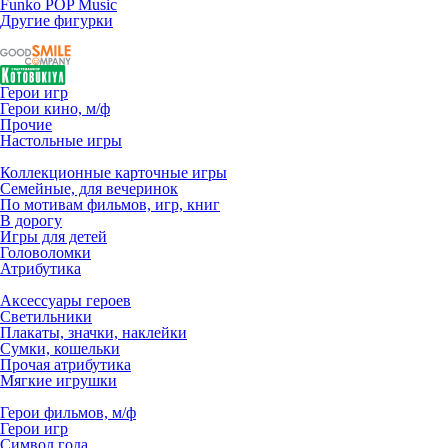
Funko POP Music
Другие фигурки
Герои игр
Герои кино, м/ф
Прочие
Настольные игры
Коллекционные карточные игры
Семейные, для вечеринок
По мотивам фильмов, игр, книг
В дорогу
Игры для детей
Головоломки
Атрибутика
Аксессуары героев
Светильники
Плакаты, значки, наклейки
Сумки, кошельки
Прочая атрибутика
Мягкие игрушки
Герои фильмов, м/ф
Герои игр
Символ года