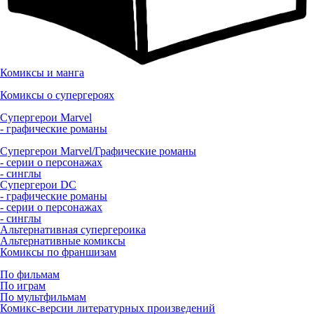
Комиксы и манга
Комиксы о супергероях
Супергерои Marvel
- графические романы
Супергерои Marvel/Графические романы
- серии о персонажах
- синглы
Супергерои DC
- графические романы
- серии о персонажах
- синглы
Альтернативная супергероика
Альтернативные комиксы
Комиксы по франшизам
По фильмам
По играм
По мультфильмам
Комикс-версии литературных произведений