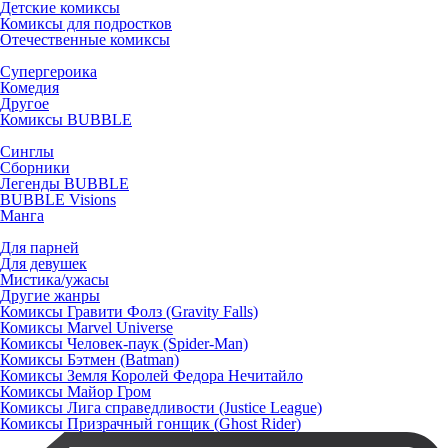
Детские комиксы
Комиксы для подростков
Отечественные комиксы
Супергероика
Комедия
Другое
Комиксы BUBBLE
Синглы
Сборники
Легенды BUBBLE
BUBBLE Visions
Манга
Для парней
Для девушек
Мистика/ужасы
Другие жанры
Комиксы Гравити Фолз (Gravity Falls)
Комиксы Marvel Universe
Комиксы Человек-паук (Spider-Man)
Комиксы Бэтмен (Batman)
Комиксы Земля Королей Федора Нечитайло
Комиксы Майор Гром
Комиксы Лига справедливости (Justice League)
Комиксы Призрачный гонщик (Ghost Rider)