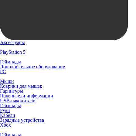
Аксессуары
PlayStation 5
Геймпады
Дополнительное оборудование
PC
Мыши
Коврики для мышек
Гарнитуры
Накопители информации
USB-накопители
Геймпады
Рули
Кабели
Зарядные устройства
Xbox
Геймпады