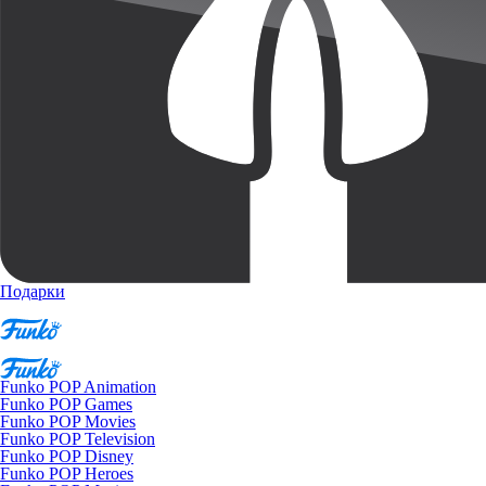
Подарки
Funko POP Animation
Funko POP Games
Funko POP Movies
Funko POP Television
Funko POP Disney
Funko POP Heroes