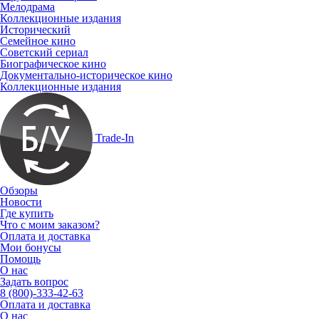
Мелодрама
Коллекционные издания
Исторический
Семейное кино
Советский сериал
Биографическое кино
Документально-историческое кино
Коллекционные издания
Trade-In
Обзоры
Новости
Где купить
Что с моим заказом?
Оплата и доставка
Мои бонусы
Помощь
О нас
Задать вопрос
8 (800)-333-42-63
Оплата и доставка
О нас