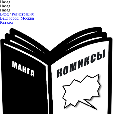
Назад
Назад
Назад
Вход
/
Регистрация
Ваш город:
Москва
Каталог