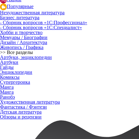
Популярные
Нехудожественная литература
Бизнес литература
- Сборник вопросов «1С:Профессионал»
- Сборник вопросов «1С:Специалист»
Хобби и творчество
Мемуары / Биографии
Дизайн / Архитектура
Живопись / Графика
>> Все разделы
Артбуки, энциклопедии
Артбуки
Гайды
Энциклопедии
Комиксы
Супергероика
Манга
Манга
Ранобэ
Художественная литература
Фантастика / Фэнтези
Детская литература
Обзоры и рецензии