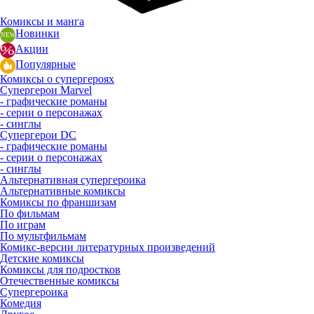
Комиксы и манга
Новинки
Акции
Популярные
Комиксы о супергероях
Супергерои Marvel
- графические романы
- серии о персонажах
- синглы
Супергерои DC
- графические романы
- серии о персонажах
- синглы
Альтернативная супергероика
Альтернативные комиксы
Комиксы по франшизам
По фильмам
По играм
По мультфильмам
Комикс-версии литературных произведений
Детские комиксы
Комиксы для подростков
Отечественные комиксы
Супергероика
Комедия