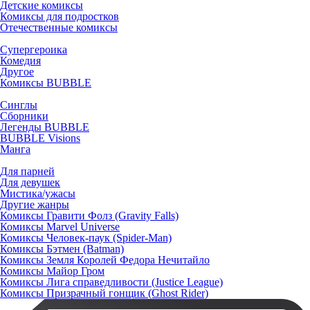
Детские комиксы
Комиксы для подростков
Отечественные комиксы
Супергероика
Комедия
Другое
Комиксы BUBBLE
Синглы
Сборники
Легенды BUBBLE
BUBBLE Visions
Манга
Для парней
Для девушек
Мистика/ужасы
Другие жанры
Комиксы Гравити Фолз (Gravity Falls)
Комиксы Marvel Universe
Комиксы Человек-паук (Spider-Man)
Комиксы Бэтмен (Batman)
Комиксы Земля Королей Федора Нечитайло
Комиксы Майор Гром
Комиксы Лига справедливости (Justice League)
Комиксы Призрачный гонщик (Ghost Rider)