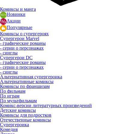
Комиксы и манга
Новинки
Акции
Популярные
Комиксы о супергероях
Супергерои Marvel
- графические романы
- серии о персонажах
- синглы
Супергерои DC
- графические романы
- серии о персонажах
- синглы
Альтернативная супергероика
Альтернативные комиксы
Комиксы по франшизам
По фильмам
По играм
По мультфильмам
Комикс-версии литературных произведений
Детские комиксы
Комиксы для подростков
Отечественные комиксы
Супергероика
Комедия