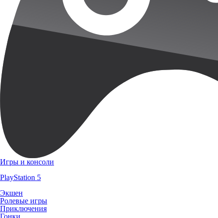
Игры и консоли
PlayStation 5
Экшен
Ролевые игры
Приключения
Гонки