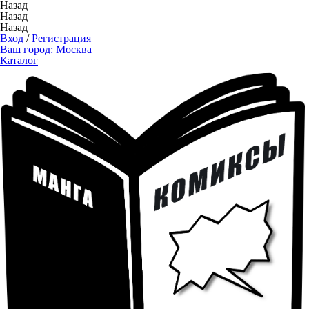
Назад
Назад
Назад
Вход
/
Регистрация
Ваш город:
Москва
Каталог