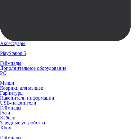
Аксессуары
PlayStation 5
Геймпады
Дополнительное оборудование
PC
Мыши
Коврики для мышек
Гарнитуры
Накопители информации
USB-накопители
Геймпады
Рули
Кабели
Зарядные устройства
Xbox
Геймпады