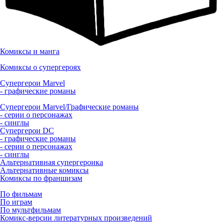
Комиксы и манга
Комиксы о супергероях
Супергерои Marvel
- графические романы
Супергерои Marvel/Графические романы
- серии о персонажах
- синглы
Супергерои DC
- графические романы
- серии о персонажах
- синглы
Альтернативная супергероика
Альтернативные комиксы
Комиксы по франшизам
По фильмам
По играм
По мультфильмам
Комикс-версии литературных произведений