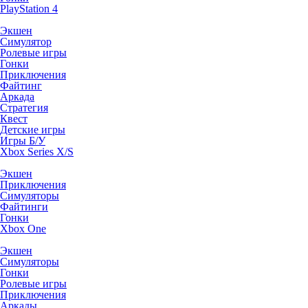
PlayStation 4
Экшен
Симулятор
Ролевые игры
Гонки
Приключения
Файтинг
Аркада
Стратегия
Квест
Детские игры
Игры Б/У
Xbox Series X/S
Экшен
Приключения
Симуляторы
Файтинги
Гонки
Xbox One
Экшен
Симуляторы
Гонки
Ролевые игры
Приключения
Аркады