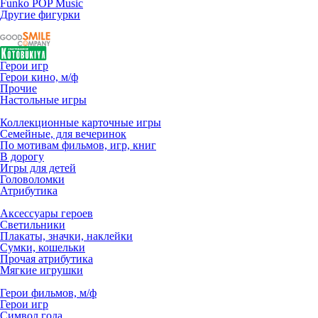
Funko POP Music
Другие фигурки
Герои игр
Герои кино, м/ф
Прочие
Настольные игры
Коллекционные карточные игры
Семейные, для вечеринок
По мотивам фильмов, игр, книг
В дорогу
Игры для детей
Головоломки
Атрибутика
Аксессуары героев
Светильники
Плакаты, значки, наклейки
Сумки, кошельки
Прочая атрибутика
Мягкие игрушки
Герои фильмов, м/ф
Герои игр
Символ года