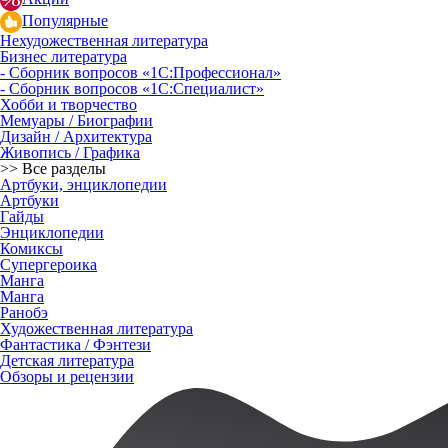
Популярные
Нехудожественная литература
Бизнес литература
- Сборник вопросов «1С:Профессионал»
- Сборник вопросов «1С:Специалист»
Хобби и творчество
Мемуары / Биографии
Дизайн / Архитектура
Живопись / Графика
>> Все разделы
Артбуки, энциклопедии
Артбуки
Гайды
Энциклопедии
Комиксы
Супергероика
Манга
Манга
Ранобэ
Художественная литература
Фантастика / Фэнтези
Детская литература
Обзоры и рецензии