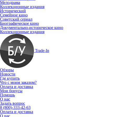
Мелодрама
Коллекционные издания
Исторический
Семейное кино
Советский сериал
Биографическое кино
Документально-историческое кино
Коллекционные издания
Trade-In
Обзоры
Новости
Где купить
Что с моим заказом?
Оплата и доставка
Мои бонусы
Помощь
О нас
Задать вопрос
8 (800)-333-42-63
Оплата и доставка
О нас