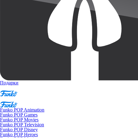
Подарки
Funko POP Animation
Funko POP Games
Funko POP Movies
Funko POP Television
Funko POP Disney
Funko POP Heroes