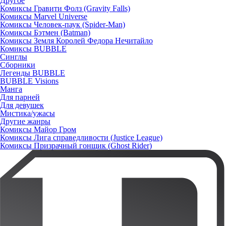
Другое
Комиксы Гравити Фолз (Gravity Falls)
Комиксы Marvel Universe
Комиксы Человек-паук (Spider-Man)
Комиксы Бэтмен (Batman)
Комиксы Земля Королей Федора Нечитайло
Комиксы BUBBLE
Синглы
Сборники
Легенды BUBBLE
BUBBLE Visions
Манга
Для парней
Для девушек
Мистика/ужасы
Другие жанры
Комиксы Майор Гром
Комиксы Лига справедливости (Justice League)
Комиксы Призрачный гонщик (Ghost Rider)