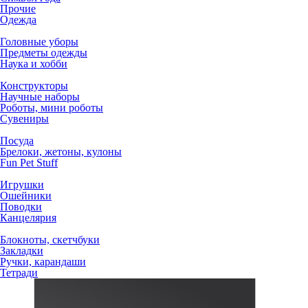
Прочие
Одежда
Головные уборы
Предметы одежды
Наука и хобби
Конструкторы
Научные наборы
Роботы, мини роботы
Сувениры
Посуда
Брелоки, жетоны, кулоны
Fun Pet Stuff
Игрушки
Ошейники
Поводки
Канцелярия
Блокноты, скетчбуки
Закладки
Ручки, карандаши
Тетради