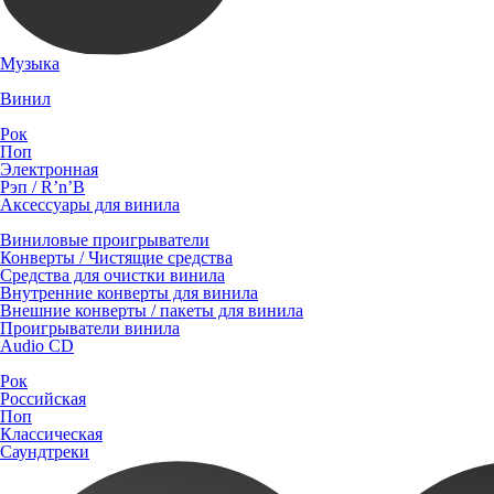
Музыка
Винил
Рок
Поп
Электронная
Рэп / R’n’B
Аксессуары для винила
Виниловые проигрыватели
Конверты / Чистящие средства
Средства для очистки винила
Внутренние конверты для винила
Внешние конверты / пакеты для винила
Проигрыватели винила
Audio CD
Рок
Российская
Поп
Классическая
Саундтреки