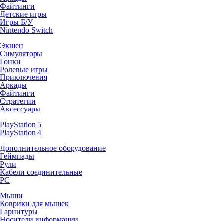
Файтинги
Детские игры
Игры Б/У
Nintendo Switch
Экшен
Симуляторы
Гонки
Ролевые игры
Приключения
Аркады
Файтинги
Стратегии
Аксессуары
PlayStation 5
PlayStation 4
Дополнительное оборудование
Геймпады
Рули
Кабели соединительные
PC
Мыши
Коврики для мышек
Гарнитуры
Носители информации