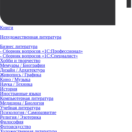
Книги
Нехудожественная литература
Бизнес литература
- Сборник вопросов «1С:Профессионал»
- Сборник вопросов «1С:Специалист»
Хобби и творчество
Мемуары / Биографии
Дизайн / Архитектура
Живопись / Графика
Кино / Музыка
Наука / Техника
История
Иностранные языки
Компьютерная литература
Медицина / Биология
Учебная литература
Психология / Саморазвитие
Религия / Эзотерика
Философия
Фотоискусство
Художественная литература