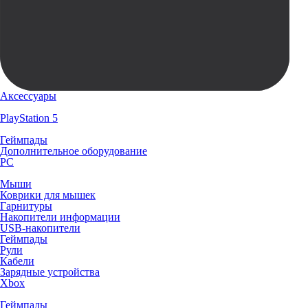
Аксессуары
PlayStation 5
Геймпады
Дополнительное оборудование
PC
Мыши
Коврики для мышек
Гарнитуры
Накопители информации
USB-накопители
Геймпады
Рули
Кабели
Зарядные устройства
Xbox
Геймпады