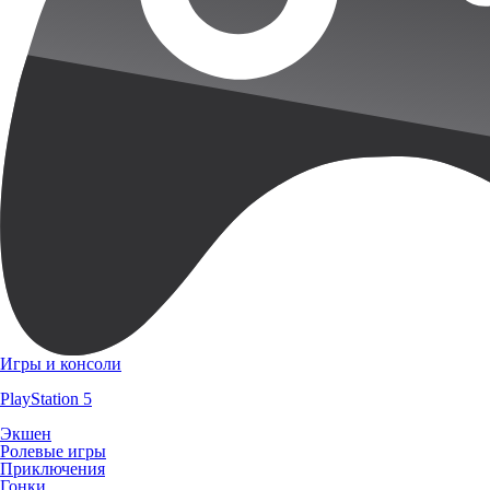
Игры и консоли
PlayStation 5
Экшен
Ролевые игры
Приключения
Гонки