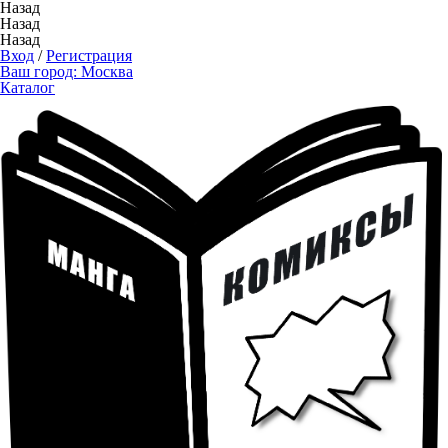
Назад
Назад
Назад
Вход
/
Регистрация
Ваш город:
Москва
Каталог