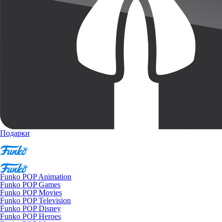
Подарки
Funko POP Animation
Funko POP Games
Funko POP Movies
Funko POP Television
Funko POP Disney
Funko POP Heroes