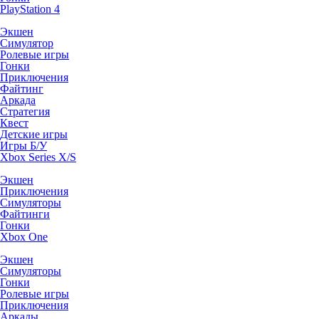
PlayStation 4
Экшен
Симулятор
Ролевые игры
Гонки
Приключения
Файтинг
Аркада
Стратегия
Квест
Детские игры
Игры Б/У
Xbox Series X/S
Экшен
Приключения
Симуляторы
Файтинги
Гонки
Xbox One
Экшен
Симуляторы
Гонки
Ролевые игры
Приключения
Аркады