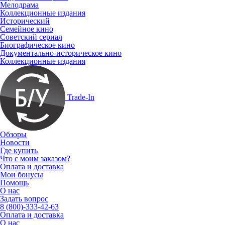
Мелодрама
Коллекционные издания
Исторический
Семейное кино
Советский сериал
Биографическое кино
Документально-историческое кино
Коллекционные издания
Trade-In
Обзоры
Новости
Где купить
Что с моим заказом?
Оплата и доставка
Мои бонусы
Помощь
О нас
Задать вопрос
8 (800)-333-42-63
Оплата и доставка
О нас