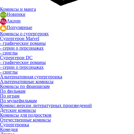
Комиксы и манга
Новинки
Акции
Популярные
Комиксы о супергероях
Супергерои Marvel
- графические романы
- серии о персонажах
- синглы
Супергерои DC
- графические романы
- серии о персонажах
- синглы
Альтернативная супергероика
Альтернативные комиксы
Комиксы по франшизам
По фильмам
По играм
По мультфильмам
Комикс-версии литературных произведений
Детские комиксы
Комиксы для подростков
Отечественные комиксы
Супергероика
Комедия