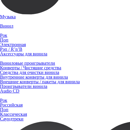
Музыка
Винил
Рок
Поп
Электронная
Рэп / R’n’B
Аксессуары для винила
Виниловые проигрыватели
Конверты / Чистящие средства
Средства для очистки винила
Внутренние конверты для винила
Внешние конверты / пакеты для винила
Проигрыватели винила
Audio CD
Рок
Российская
Поп
Классическая
Саундтреки