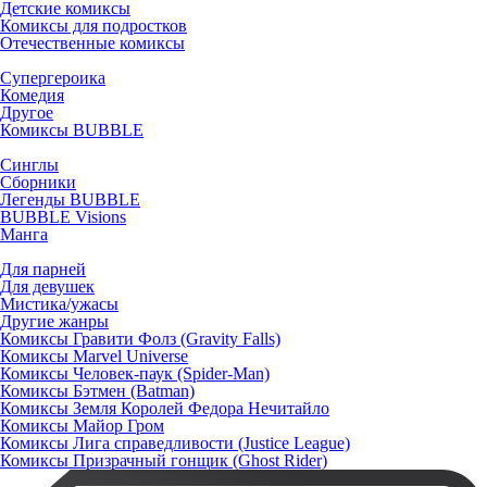
Детские комиксы
Комиксы для подростков
Отечественные комиксы
Супергероика
Комедия
Другое
Комиксы BUBBLE
Синглы
Сборники
Легенды BUBBLE
BUBBLE Visions
Манга
Для парней
Для девушек
Мистика/ужасы
Другие жанры
Комиксы Гравити Фолз (Gravity Falls)
Комиксы Marvel Universe
Комиксы Человек-паук (Spider-Man)
Комиксы Бэтмен (Batman)
Комиксы Земля Королей Федора Нечитайло
Комиксы Майор Гром
Комиксы Лига справедливости (Justice League)
Комиксы Призрачный гонщик (Ghost Rider)