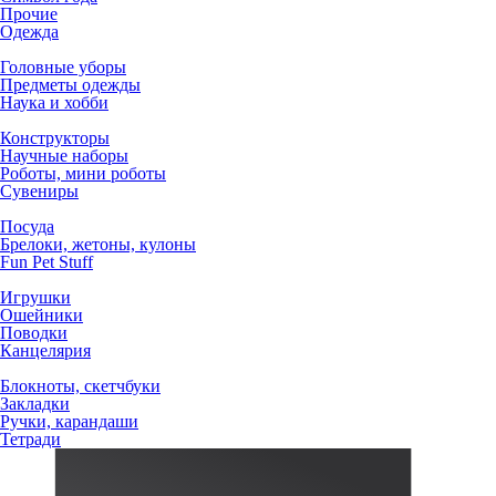
Прочие
Одежда
Головные уборы
Предметы одежды
Наука и хобби
Конструкторы
Научные наборы
Роботы, мини роботы
Сувениры
Посуда
Брелоки, жетоны, кулоны
Fun Pet Stuff
Игрушки
Ошейники
Поводки
Канцелярия
Блокноты, скетчбуки
Закладки
Ручки, карандаши
Тетради