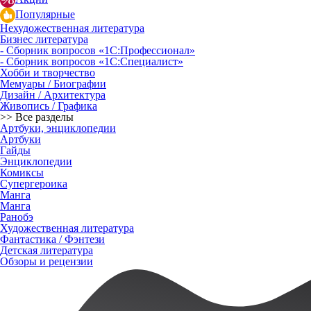
Популярные
Нехудожественная литература
Бизнес литература
- Сборник вопросов «1С:Профессионал»
- Сборник вопросов «1С:Специалист»
Хобби и творчество
Мемуары / Биографии
Дизайн / Архитектура
Живопись / Графика
>> Все разделы
Артбуки, энциклопедии
Артбуки
Гайды
Энциклопедии
Комиксы
Супергероика
Манга
Манга
Ранобэ
Художественная литература
Фантастика / Фэнтези
Детская литература
Обзоры и рецензии