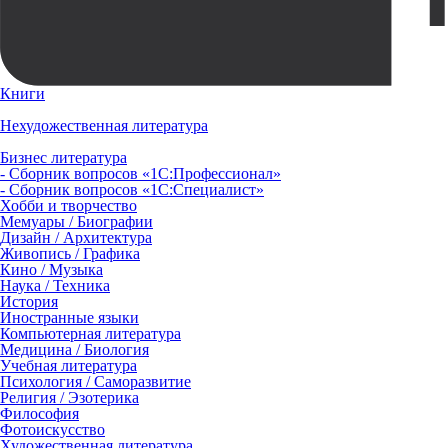
Книги
Нехудожественная литература
Бизнес литература
- Сборник вопросов «1С:Профессионал»
- Сборник вопросов «1С:Специалист»
Хобби и творчество
Мемуары / Биографии
Дизайн / Архитектура
Живопись / Графика
Кино / Музыка
Наука / Техника
История
Иностранные языки
Компьютерная литература
Медицина / Биология
Учебная литература
Психология / Саморазвитие
Религия / Эзотерика
Философия
Фотоискусство
Художественная литература