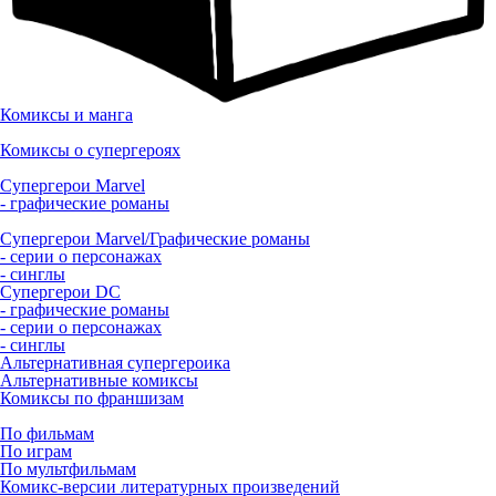
Комиксы и манга
Комиксы о супергероях
Супергерои Marvel
- графические романы
Супергерои Marvel/Графические романы
- серии о персонажах
- синглы
Супергерои DC
- графические романы
- серии о персонажах
- синглы
Альтернативная супергероика
Альтернативные комиксы
Комиксы по франшизам
По фильмам
По играм
По мультфильмам
Комикс-версии литературных произведений