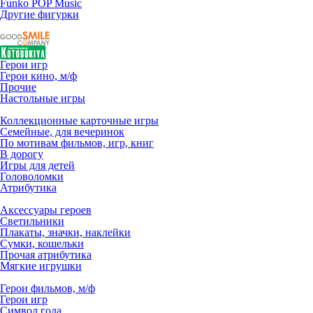
Funko POP Music
Другие фигурки
Герои игр
Герои кино, м/ф
Прочие
Настольные игры
Коллекционные карточные игры
Семейные, для вечеринок
По мотивам фильмов, игр, книг
В дорогу
Игры для детей
Головоломки
Атрибутика
Аксессуары героев
Светильники
Плакаты, значки, наклейки
Сумки, кошельки
Прочая атрибутика
Мягкие игрушки
Герои фильмов, м/ф
Герои игр
Символ года