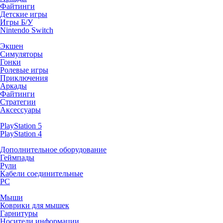
Файтинги
Детские игры
Игры Б/У
Nintendo Switch
Экшен
Симуляторы
Гонки
Ролевые игры
Приключения
Аркады
Файтинги
Стратегии
Аксессуары
PlayStation 5
PlayStation 4
Дополнительное оборудование
Геймпады
Рули
Кабели соединительные
PC
Мыши
Коврики для мышек
Гарнитуры
Носители информации