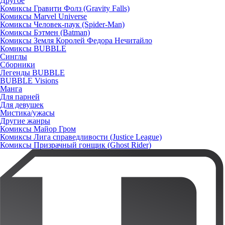
Другое
Комиксы Гравити Фолз (Gravity Falls)
Комиксы Marvel Universe
Комиксы Человек-паук (Spider-Man)
Комиксы Бэтмен (Batman)
Комиксы Земля Королей Федора Нечитайло
Комиксы BUBBLE
Синглы
Сборники
Легенды BUBBLE
BUBBLE Visions
Манга
Для парней
Для девушек
Мистика/ужасы
Другие жанры
Комиксы Майор Гром
Комиксы Лига справедливости (Justice League)
Комиксы Призрачный гонщик (Ghost Rider)