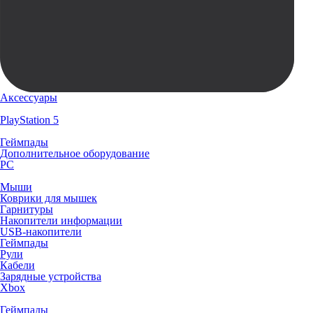
Аксессуары
PlayStation 5
Геймпады
Дополнительное оборудование
PC
Мыши
Коврики для мышек
Гарнитуры
Накопители информации
USB-накопители
Геймпады
Рули
Кабели
Зарядные устройства
Xbox
Геймпады