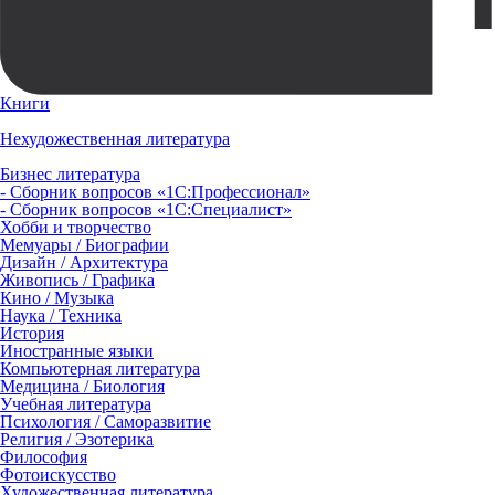
Книги
Нехудожественная литература
Бизнес литература
- Сборник вопросов «1С:Профессионал»
- Сборник вопросов «1С:Специалист»
Хобби и творчество
Мемуары / Биографии
Дизайн / Архитектура
Живопись / Графика
Кино / Музыка
Наука / Техника
История
Иностранные языки
Компьютерная литература
Медицина / Биология
Учебная литература
Психология / Саморазвитие
Религия / Эзотерика
Философия
Фотоискусство
Художественная литература