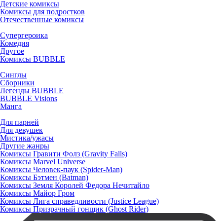
Детские комиксы
Комиксы для подростков
Отечественные комиксы
Супергероика
Комедия
Другое
Комиксы BUBBLE
Синглы
Сборники
Легенды BUBBLE
BUBBLE Visions
Манга
Для парней
Для девушек
Мистика/ужасы
Другие жанры
Комиксы Гравити Фолз (Gravity Falls)
Комиксы Marvel Universe
Комиксы Человек-паук (Spider-Man)
Комиксы Бэтмен (Batman)
Комиксы Земля Королей Федора Нечитайло
Комиксы Майор Гром
Комиксы Лига справедливости (Justice League)
Комиксы Призрачный гонщик (Ghost Rider)