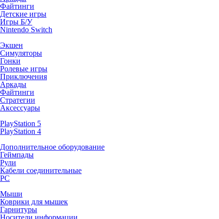
Файтинги
Детские игры
Игры Б/У
Nintendo Switch
Экшен
Симуляторы
Гонки
Ролевые игры
Приключения
Аркады
Файтинги
Стратегии
Аксессуары
PlayStation 5
PlayStation 4
Дополнительное оборудование
Геймпады
Рули
Кабели соединительные
PC
Мыши
Коврики для мышек
Гарнитуры
Носители информации