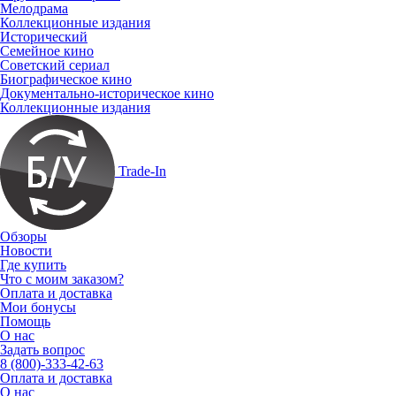
Мелодрама
Коллекционные издания
Исторический
Семейное кино
Советский сериал
Биографическое кино
Документально-историческое кино
Коллекционные издания
Trade-In
Обзоры
Новости
Где купить
Что с моим заказом?
Оплата и доставка
Мои бонусы
Помощь
О нас
Задать вопрос
8 (800)-333-42-63
Оплата и доставка
О нас