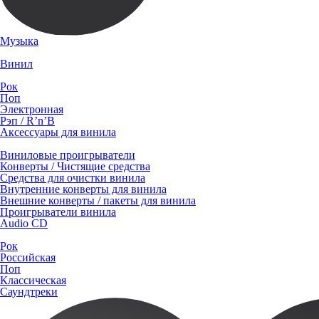
Музыка
Винил
Рок
Поп
Электронная
Рэп / R’n’B
Аксессуары для винила
Виниловые проигрыватели
Конверты / Чистящие средства
Средства для очистки винила
Внутренние конверты для винила
Внешние конверты / пакеты для винила
Проигрыватели винила
Audio CD
Рок
Российская
Поп
Классическая
Саундтреки