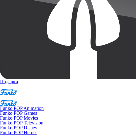
Подарки
Funko POP Animation
Funko POP Games
Funko POP Movies
Funko POP Television
Funko POP Disney
Funko POP Heroes