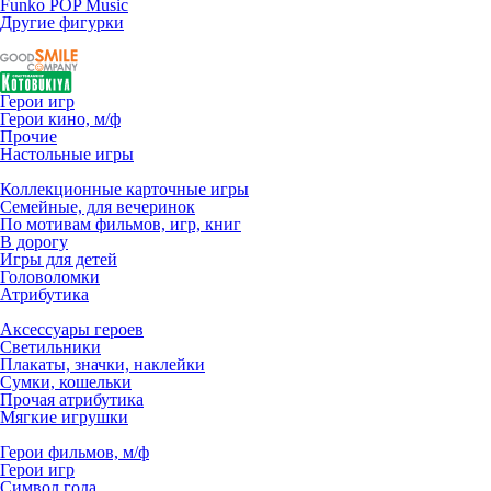
Funko POP Music
Другие фигурки
Герои игр
Герои кино, м/ф
Прочие
Настольные игры
Коллекционные карточные игры
Семейные, для вечеринок
По мотивам фильмов, игр, книг
В дорогу
Игры для детей
Головоломки
Атрибутика
Аксессуары героев
Светильники
Плакаты, значки, наклейки
Сумки, кошельки
Прочая атрибутика
Мягкие игрушки
Герои фильмов, м/ф
Герои игр
Символ года