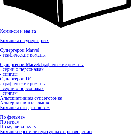
Комиксы и манга
Комиксы о супергероях
Супергерои Marvel
- графические романы
Супергерои Marvel/Графические романы
- серии о персонажах
- синглы
Супергерои DC
- графические романы
- серии о персонажах
- синглы
Альтернативная супергероика
Альтернативные комиксы
Комиксы по франшизам
По фильмам
По играм
По мультфильмам
Комикс-версии литературных произведений