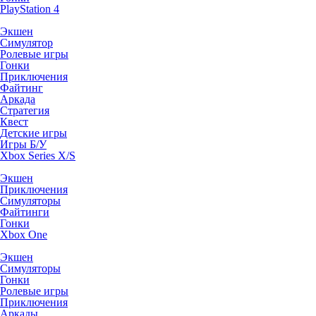
PlayStation 4
Экшен
Симулятор
Ролевые игры
Гонки
Приключения
Файтинг
Аркада
Стратегия
Квест
Детские игры
Игры Б/У
Xbox Series X/S
Экшен
Приключения
Симуляторы
Файтинги
Гонки
Xbox One
Экшен
Симуляторы
Гонки
Ролевые игры
Приключения
Аркады