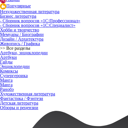
Популярные
Нехудожественная литература
Бизнес литература
- Сборник вопросов «1С:Профессионал»
- Сборник вопросов «1С:Специалист»
Хобби и творчество
Мемуары / Биографии
Дизайн / Архитектура
Живопись / Графика
>> Все разделы
Артбуки, энциклопедии
Артбуки
Гайды
Энциклопедии
Комиксы
Супергероика
Манга
Манга
Ранобэ
Художественная литература
Фантастика / Фэнтези
Детская литература
Обзоры и рецензии