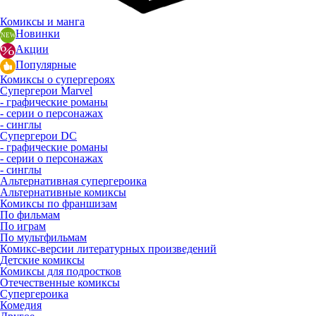
Комиксы и манга
Новинки
Акции
Популярные
Комиксы о супергероях
Супергерои Marvel
- графические романы
- серии о персонажах
- синглы
Супергерои DC
- графические романы
- серии о персонажах
- синглы
Альтернативная супергероика
Альтернативные комиксы
Комиксы по франшизам
По фильмам
По играм
По мультфильмам
Комикс-версии литературных произведений
Детские комиксы
Комиксы для подростков
Отечественные комиксы
Супергероика
Комедия