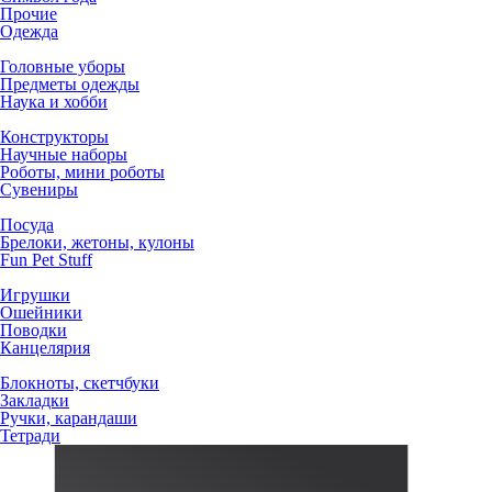
Прочие
Одежда
Головные уборы
Предметы одежды
Наука и хобби
Конструкторы
Научные наборы
Роботы, мини роботы
Сувениры
Посуда
Брелоки, жетоны, кулоны
Fun Pet Stuff
Игрушки
Ошейники
Поводки
Канцелярия
Блокноты, скетчбуки
Закладки
Ручки, карандаши
Тетради