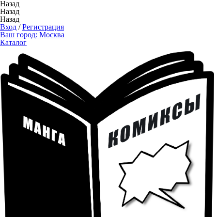
Назад
Назад
Назад
Вход
/
Регистрация
Ваш город:
Москва
Каталог