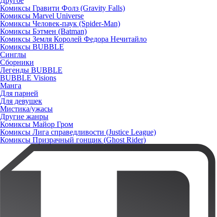
Другое
Комиксы Гравити Фолз (Gravity Falls)
Комиксы Marvel Universe
Комиксы Человек-паук (Spider-Man)
Комиксы Бэтмен (Batman)
Комиксы Земля Королей Федора Нечитайло
Комиксы BUBBLE
Синглы
Сборники
Легенды BUBBLE
BUBBLE Visions
Манга
Для парней
Для девушек
Мистика/ужасы
Другие жанры
Комиксы Майор Гром
Комиксы Лига справедливости (Justice League)
Комиксы Призрачный гонщик (Ghost Rider)