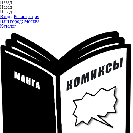
Назад
Назад
Назад
Вход
/
Регистрация
Ваш город:
Москва
Каталог