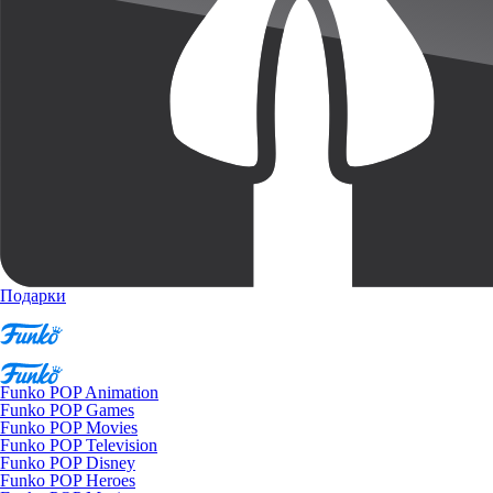
Подарки
Funko POP Animation
Funko POP Games
Funko POP Movies
Funko POP Television
Funko POP Disney
Funko POP Heroes