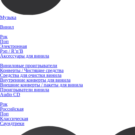
Музыка
Винил
Рок
Поп
Электронная
Рэп / R’n’B
Аксессуары для винила
Виниловые проигрыватели
Конверты / Чистящие средства
Средства для очистки винила
Внутренние конверты для винила
Внешние конверты / пакеты для винила
Проигрыватели винила
Audio CD
Рок
Российская
Поп
Классическая
Саундтреки