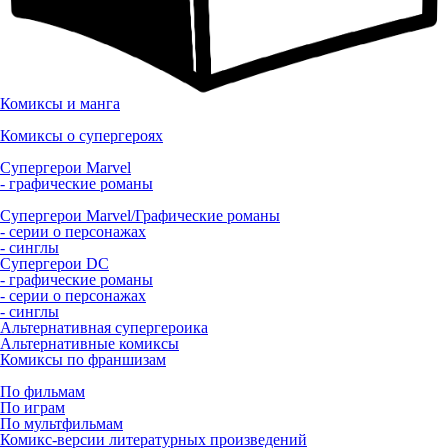
Комиксы и манга
Комиксы о супергероях
Супергерои Marvel
- графические романы
Супергерои Marvel/Графические романы
- серии о персонажах
- синглы
Супергерои DC
- графические романы
- серии о персонажах
- синглы
Альтернативная супергероика
Альтернативные комиксы
Комиксы по франшизам
По фильмам
По играм
По мультфильмам
Комикс-версии литературных произведений