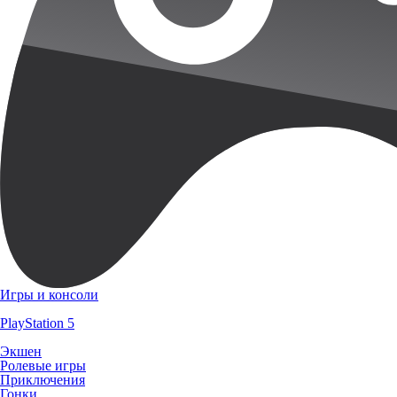
Игры и консоли
PlayStation 5
Экшен
Ролевые игры
Приключения
Гонки