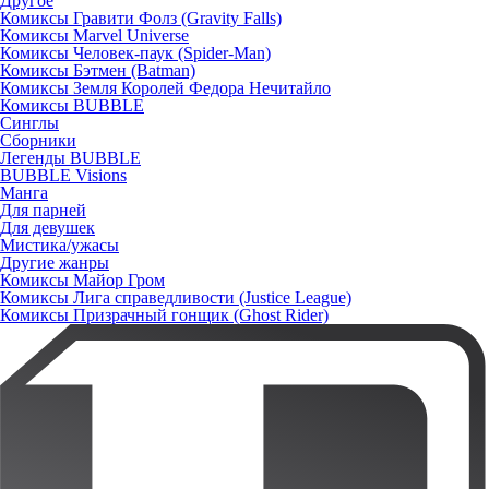
Другое
Комиксы Гравити Фолз (Gravity Falls)
Комиксы Marvel Universe
Комиксы Человек-паук (Spider-Man)
Комиксы Бэтмен (Batman)
Комиксы Земля Королей Федора Нечитайло
Комиксы BUBBLE
Синглы
Сборники
Легенды BUBBLE
BUBBLE Visions
Манга
Для парней
Для девушек
Мистика/ужасы
Другие жанры
Комиксы Майор Гром
Комиксы Лига справедливости (Justice League)
Комиксы Призрачный гонщик (Ghost Rider)