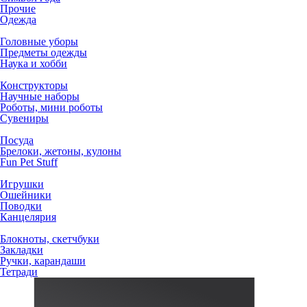
Прочие
Одежда
Головные уборы
Предметы одежды
Наука и хобби
Конструкторы
Научные наборы
Роботы, мини роботы
Сувениры
Посуда
Брелоки, жетоны, кулоны
Fun Pet Stuff
Игрушки
Ошейники
Поводки
Канцелярия
Блокноты, скетчбуки
Закладки
Ручки, карандаши
Тетради