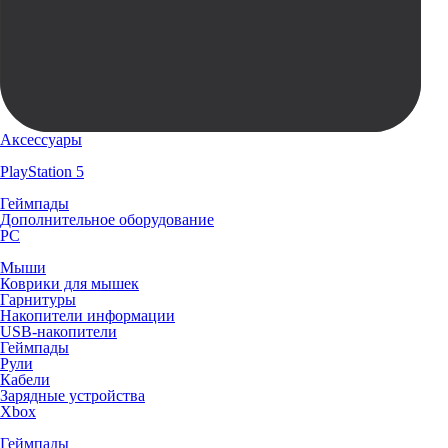
Аксессуары
PlayStation 5
Геймпады
Дополнительное оборудование
PC
Мыши
Коврики для мышек
Гарнитуры
Накопители информации
USB-накопители
Геймпады
Рули
Кабели
Зарядные устройства
Xbox
Геймпады