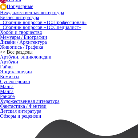
Популярные
Нехудожественная литература
Бизнес литература
- Сборник вопросов «1С:Профессионал»
- Сборник вопросов «1С:Специалист»
Хобби и творчество
Мемуары / Биографии
Дизайн / Архитектура
Живопись / Графика
>> Все разделы
Артбуки, энциклопедии
Артбуки
Гайды
Энциклопедии
Комиксы
Супергероика
Манга
Манга
Ранобэ
Художественная литература
Фантастика / Фэнтези
Детская литература
Обзоры и рецензии