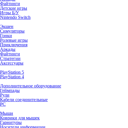
Файтинги
Детские игры
Игры Б/У
Nintendo Switch
Экшен
Симуляторы
Гонки
Ролевые игры
Приключения
Аркады
Файтинги
Стратегии
Аксессуары
PlayStation 5
PlayStation 4
Дополнительное оборудование
Геймпады
Рули
Кабели соединительные
PC
Мыши
Коврики для мышек
Гарнитуры
Носители информации