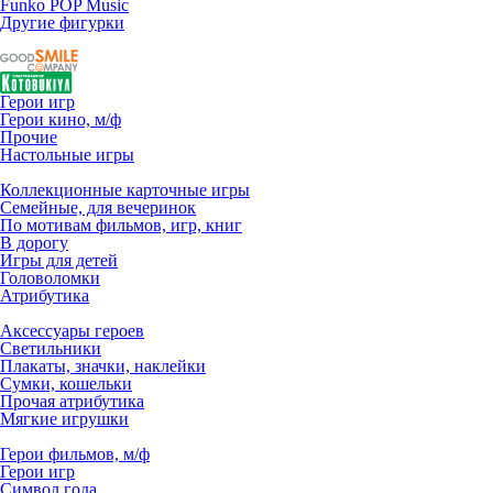
Funko POP Music
Другие фигурки
Герои игр
Герои кино, м/ф
Прочие
Настольные игры
Коллекционные карточные игры
Семейные, для вечеринок
По мотивам фильмов, игр, книг
В дорогу
Игры для детей
Головоломки
Атрибутика
Аксессуары героев
Светильники
Плакаты, значки, наклейки
Сумки, кошельки
Прочая атрибутика
Мягкие игрушки
Герои фильмов, м/ф
Герои игр
Символ года