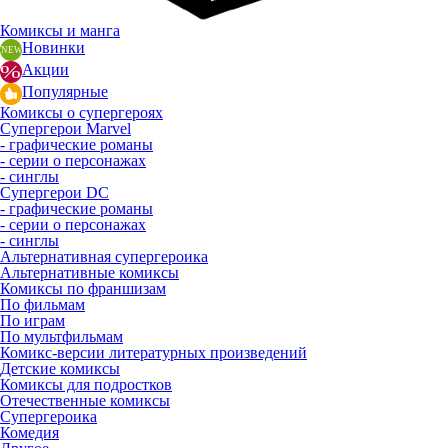
Комиксы и манга
Новинки
Акции
Популярные
Комиксы о супергероях
Супергерои Marvel
- графические романы
- серии о персонажах
- синглы
Супергерои DC
- графические романы
- серии о персонажах
- синглы
Альтернативная супергероика
Альтернативные комиксы
Комиксы по франшизам
По фильмам
По играм
По мультфильмам
Комикс-версии литературных произведений
Детские комиксы
Комиксы для подростков
Отечественные комиксы
Супергероика
Комедия