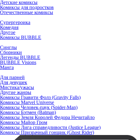
Детские комиксы
Комиксы для подростков
Отечественные комиксы
Супергероика
Комедия
Другое
Комиксы BUBBLE
Синглы
Сборники
Легенды BUBBLE
BUBBLE Visions
Манга
Для парней
Для девушек
Мистика/ужасы
Другие жанры
Комиксы Гравити Фолз (Gravity Falls)
Комиксы Marvel Universe
Комиксы Человек-паук (Spider-Man)
Комиксы Бэтмен (Batman)
Комиксы Земля Королей Федора Нечитайло
Комиксы Майор Гром
Комиксы Лига справедливости (Justice League)
Комиксы Призрачный гонщик (Ghost Rider)