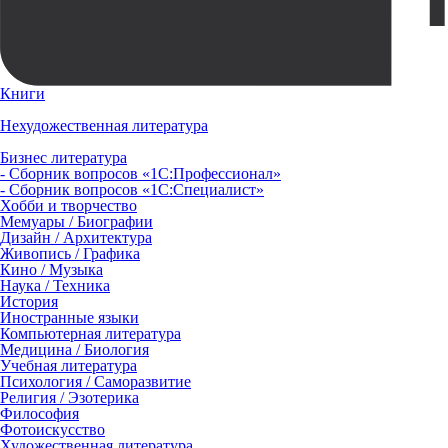
Книги
Нехудожественная литература
Бизнес литература
- Сборник вопросов «1С:Профессионал»
- Сборник вопросов «1С:Специалист»
Хобби и творчество
Мемуары / Биографии
Дизайн / Архитектура
Живопись / Графика
Кино / Музыка
Наука / Техника
История
Иностранные языки
Компьютерная литература
Медицина / Биология
Учебная литература
Психология / Саморазвитие
Религия / Эзотерика
Философия
Фотоискусство
Художественная литература