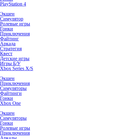
PlayStation 4
Экшен
Симулятор
Ролевые игры
Гонки
Приключения
Файтинг
Аркада
Стратегия
Квест
Детские игры
Игры Б/У
Xbox Series X/S
Экшен
Приключения
Симуляторы
Файтинги
Гонки
Xbox One
Экшен
Симуляторы
Гонки
Ролевые игры
Приключения
Аркады