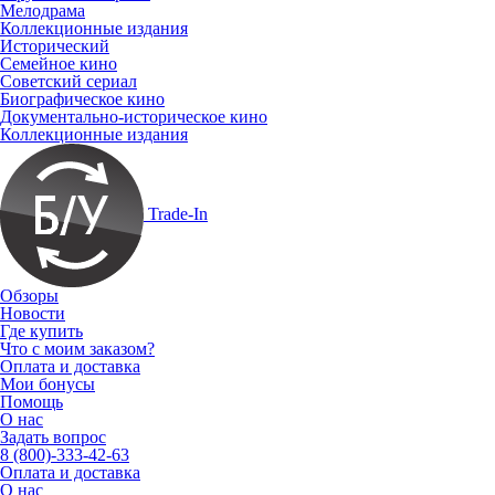
Мелодрама
Коллекционные издания
Исторический
Семейное кино
Советский сериал
Биографическое кино
Документально-историческое кино
Коллекционные издания
Trade-In
Обзоры
Новости
Где купить
Что с моим заказом?
Оплата и доставка
Мои бонусы
Помощь
О нас
Задать вопрос
8 (800)-333-42-63
Оплата и доставка
О нас