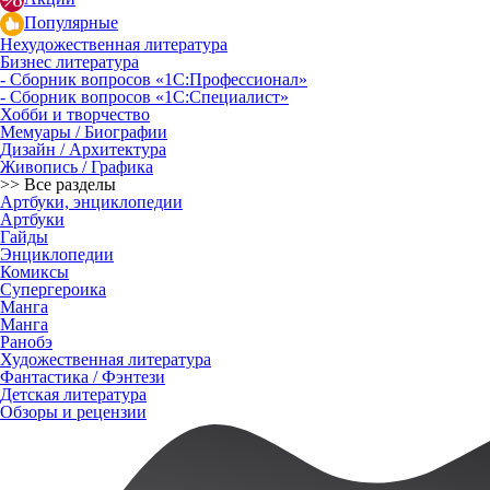
Популярные
Нехудожественная литература
Бизнес литература
- Сборник вопросов «1С:Профессионал»
- Сборник вопросов «1С:Специалист»
Хобби и творчество
Мемуары / Биографии
Дизайн / Архитектура
Живопись / Графика
>> Все разделы
Артбуки, энциклопедии
Артбуки
Гайды
Энциклопедии
Комиксы
Супергероика
Манга
Манга
Ранобэ
Художественная литература
Фантастика / Фэнтези
Детская литература
Обзоры и рецензии