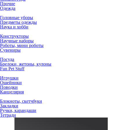
Прочие
Одежда
Головные уборы
Предметы одежды
Наука и хобби
Конструкторы
Научные наборы
Роботы, мини роботы
Сувениры
Посуда
Брелоки, жетоны, кулоны
Fun Pet Stuff
Игрушки
Ошейники
Поводки
Канцелярия
Блокноты, скетчбуки
Закладки
Ручки, карандаши
Тетради