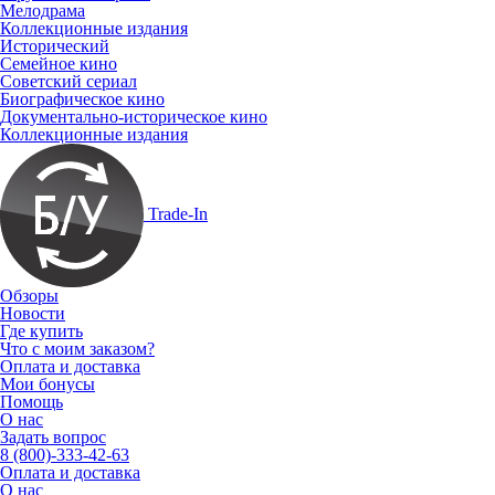
Мелодрама
Коллекционные издания
Исторический
Семейное кино
Советский сериал
Биографическое кино
Документально-историческое кино
Коллекционные издания
Trade-In
Обзоры
Новости
Где купить
Что с моим заказом?
Оплата и доставка
Мои бонусы
Помощь
О нас
Задать вопрос
8 (800)-333-42-63
Оплата и доставка
О нас