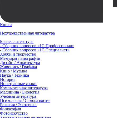
Книги
Нехудожественная литература
Бизнес литература
- Сборник вопросов «1С:Профессионал»
- Сборник вопросов «1С:Специалист»
Хобби и творчество
Мемуары / Биографии
Дизайн / Архитектура
Живопись / Графика
Кино / Музыка
Наука / Техника
История
Иностранные языки
Компьютерная литература
Медицина / Биология
Учебная литература
Психология / Саморазвитие
Религия / Эзотерика
Философия
Фотоискусство
Художественная литература