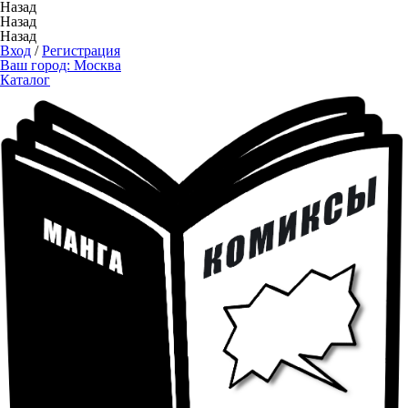
Назад
Назад
Назад
Вход
/
Регистрация
Ваш город:
Москва
Каталог