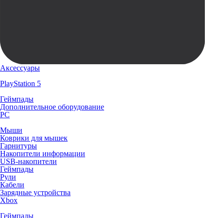
Аксессуары
PlayStation 5
Геймпады
Дополнительное оборудование
PC
Мыши
Коврики для мышек
Гарнитуры
Накопители информации
USB-накопители
Геймпады
Рули
Кабели
Зарядные устройства
Xbox
Геймпады