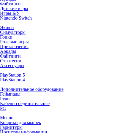
Файтинги
Детские игры
Игры Б/У
Nintendo Switch
Экшен
Симуляторы
Гонки
Ролевые игры
Приключения
Аркады
Файтинги
Стратегии
Аксессуары
PlayStation 5
PlayStation 4
Дополнительное оборудование
Геймпады
Рули
Кабели соединительные
PC
Мыши
Коврики для мышек
Гарнитуры
Носители информации