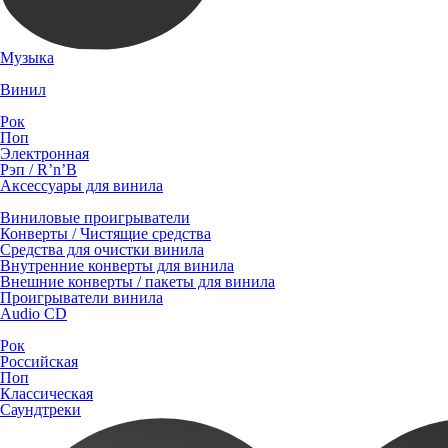
Музыка
Винил
Рок
Поп
Электронная
Рэп / R’n’B
Аксессуары для винила
Виниловые проигрыватели
Конверты / Чистящие средства
Средства для очистки винила
Внутренние конверты для винила
Внешние конверты / пакеты для винила
Проигрыватели винила
Audio CD
Рок
Российская
Поп
Классическая
Саундтреки