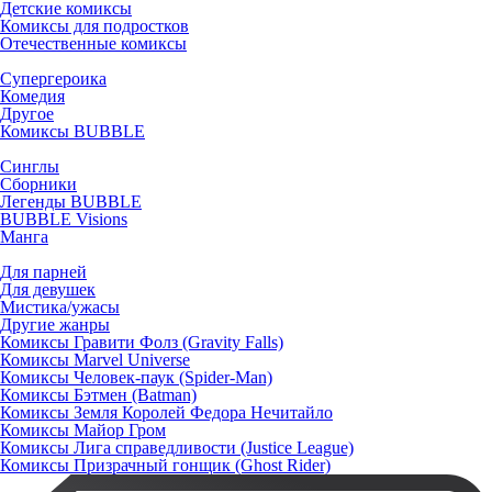
Детские комиксы
Комиксы для подростков
Отечественные комиксы
Супергероика
Комедия
Другое
Комиксы BUBBLE
Синглы
Сборники
Легенды BUBBLE
BUBBLE Visions
Манга
Для парней
Для девушек
Мистика/ужасы
Другие жанры
Комиксы Гравити Фолз (Gravity Falls)
Комиксы Marvel Universe
Комиксы Человек-паук (Spider-Man)
Комиксы Бэтмен (Batman)
Комиксы Земля Королей Федора Нечитайло
Комиксы Майор Гром
Комиксы Лига справедливости (Justice League)
Комиксы Призрачный гонщик (Ghost Rider)