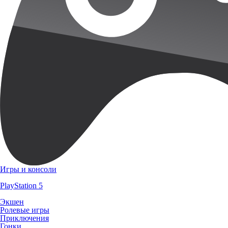
Игры и консоли
PlayStation 5
Экшен
Ролевые игры
Приключения
Гонки