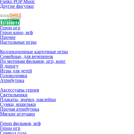
Funko POP Music
Другие фигурки
Герои игр
Герои кино, м/ф
Прочие
Настольные игры
Коллекционные карточные игры
Семейные, для вечеринок
По мотивам фильмов, игр, книг
В дорогу
Игры для детей
Головоломки
Атрибутика
Аксессуары героев
Светильники
Плакаты, значки, наклейки
Сумки, кошельки
Прочая атрибутика
Мягкие игрушки
Герои фильмов, м/ф
Герои игр
Символ года