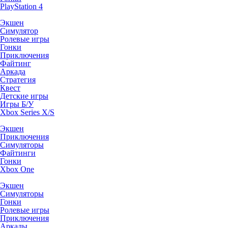
PlayStation 4
Экшен
Симулятор
Ролевые игры
Гонки
Приключения
Файтинг
Аркада
Стратегия
Квест
Детские игры
Игры Б/У
Xbox Series X/S
Экшен
Приключения
Симуляторы
Файтинги
Гонки
Xbox One
Экшен
Симуляторы
Гонки
Ролевые игры
Приключения
Аркады