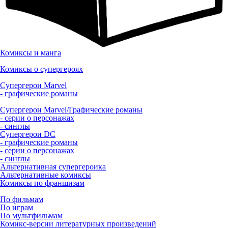
Комиксы и манга
Комиксы о супергероях
Супергерои Marvel
- графические романы
Супергерои Marvel/Графические романы
- серии о персонажах
- синглы
Супергерои DC
- графические романы
- серии о персонажах
- синглы
Альтернативная супергероика
Альтернативные комиксы
Комиксы по франшизам
По фильмам
По играм
По мультфильмам
Комикс-версии литературных произведений