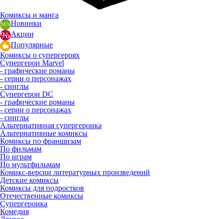
Комиксы и манга
Новинки
Акции
Популярные
Комиксы о супергероях
Супергерои Marvel
- графические романы
- серии о персонажах
- синглы
Супергерои DC
- графические романы
- серии о персонажах
- синглы
Альтернативная супергероика
Альтернативные комиксы
Комиксы по франшизам
По фильмам
По играм
По мультфильмам
Комикс-версии литературных произведений
Детские комиксы
Комиксы для подростков
Отечественные комиксы
Супергероика
Комедия