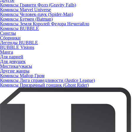
Другое
Комиксы Гравити Фолз (Gravity Falls)
Комиксы Marvel Universe
Комиксы Человек-паук (Spider-Man)
Комиксы Бэтмен (Batman)
Комиксы Земля Королей Федора Нечитайло
Комиксы BUBBLE
Синглы
Сборники
Легенды BUBBLE
BUBBLE Visions
Манга
Для парней
Для девушек
Мистика/ужасы
Другие жанры
Комиксы Майор Гром
Комиксы Лига справедливости (Justice League)
Комиксы Призрачный гонщик (Ghost Rider)