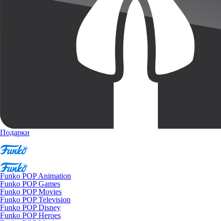
Подарки
Funko POP Animation
Funko POP Games
Funko POP Movies
Funko POP Television
Funko POP Disney
Funko POP Heroes