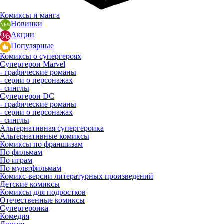
Комиксы и манга
Новинки
Акции
Популярные
Комиксы о супергероях
Супергерои Marvel
- графические романы
- серии о персонажах
- синглы
Супергерои DC
- графические романы
- серии о персонажах
- синглы
Альтернативная супергероика
Альтернативные комиксы
Комиксы по франшизам
По фильмам
По играм
По мультфильмам
Комикс-версии литературных произведений
Детские комиксы
Комиксы для подростков
Отечественные комиксы
Супергероика
Комедия