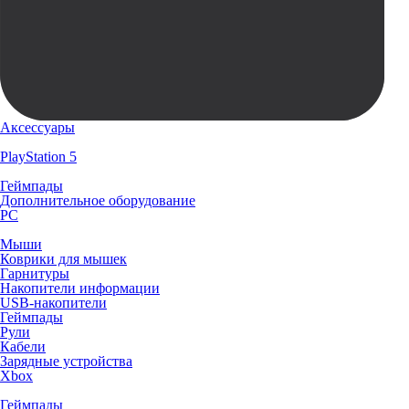
Аксессуары
PlayStation 5
Геймпады
Дополнительное оборудование
PC
Мыши
Коврики для мышек
Гарнитуры
Накопители информации
USB-накопители
Геймпады
Рули
Кабели
Зарядные устройства
Xbox
Геймпады