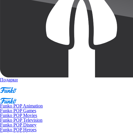
Подарки
Funko POP Animation
Funko POP Games
Funko POP Movies
Funko POP Television
Funko POP Disney
Funko POP Heroes