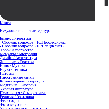
Книги
Нехудожественная литература
Бизнес литература
- Сборник вопросов «1С:Профессионал»
- Сборник вопросов «1С:Специалист»
Хобби и творчество
Мемуары / Биографии
Дизайн / Архитектура
Живопись / Графика
Кино / Музыка
Наука / Техника
История
Иностранные языки
Компьютерная литература
Медицина / Биология
Учебная литература
Психология / Саморазвитие
Религия / Эзотерика
Философия
Фотоискусство
Художественная литература