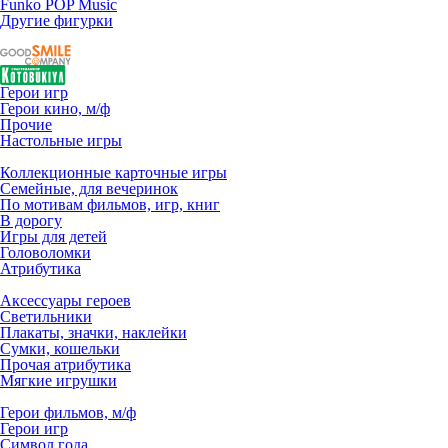
Funko POP Music
Другие фигурки
Герои игр
Герои кино, м/ф
Прочие
Настольные игры
Коллекционные карточные игры
Семейные, для вечеринок
По мотивам фильмов, игр, книг
В дорогу
Игры для детей
Головоломки
Атрибутика
Аксессуары героев
Светильники
Плакаты, значки, наклейки
Сумки, кошельки
Прочая атрибутика
Мягкие игрушки
Герои фильмов, м/ф
Герои игр
Символ года