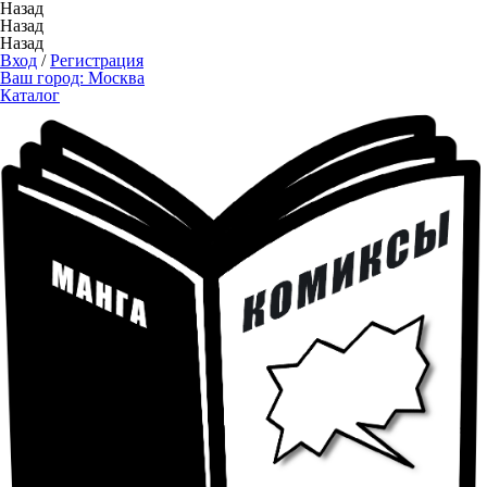
Назад
Назад
Назад
Вход
/
Регистрация
Ваш город:
Москва
Каталог