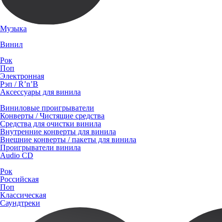
Музыка
Винил
Рок
Поп
Электронная
Рэп / R’n’B
Аксессуары для винила
Виниловые проигрыватели
Конверты / Чистящие средства
Средства для очистки винила
Внутренние конверты для винила
Внешние конверты / пакеты для винила
Проигрыватели винила
Audio CD
Рок
Российская
Поп
Классическая
Саундтреки