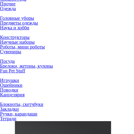
Прочие
Одежда
Головные уборы
Предметы одежды
Наука и хобби
Конструкторы
Научные наборы
Роботы, мини роботы
Сувениры
Посуда
Брелоки, жетоны, кулоны
Fun Pet Stuff
Игрушки
Ошейники
Поводки
Канцелярия
Блокноты, скетчбуки
Закладки
Ручки, карандаши
Тетради