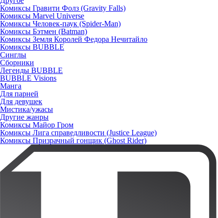
Другое
Комиксы Гравити Фолз (Gravity Falls)
Комиксы Marvel Universe
Комиксы Человек-паук (Spider-Man)
Комиксы Бэтмен (Batman)
Комиксы Земля Королей Федора Нечитайло
Комиксы BUBBLE
Синглы
Сборники
Легенды BUBBLE
BUBBLE Visions
Манга
Для парней
Для девушек
Мистика/ужасы
Другие жанры
Комиксы Майор Гром
Комиксы Лига справедливости (Justice League)
Комиксы Призрачный гонщик (Ghost Rider)