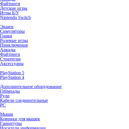
Файтинги
Детские игры
Игры Б/У
Nintendo Switch
Экшен
Симуляторы
Гонки
Ролевые игры
Приключения
Аркады
Файтинги
Стратегии
Аксессуары
PlayStation 5
PlayStation 4
Дополнительное оборудование
Геймпады
Рули
Кабели соединительные
PC
Мыши
Коврики для мышек
Гарнитуры
Носители информации