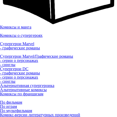
Комиксы и манга
Комиксы о супергероях
Супергерои Marvel
- графические романы
Супергерои Marvel/Графические романы
- серии о персонажах
- синглы
Супергерои DC
- графические романы
- серии о персонажах
- синглы
Альтернативная супергероика
Альтернативные комиксы
Комиксы по франшизам
По фильмам
По играм
По мультфильмам
Комикс-версии литературных произведений