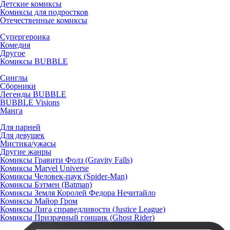
Детские комиксы
Комиксы для подростков
Отечественные комиксы
Супергероика
Комедия
Другое
Комиксы BUBBLE
Синглы
Сборники
Легенды BUBBLE
BUBBLE Visions
Манга
Для парней
Для девушек
Мистика/ужасы
Другие жанры
Комиксы Гравити Фолз (Gravity Falls)
Комиксы Marvel Universe
Комиксы Человек-паук (Spider-Man)
Комиксы Бэтмен (Batman)
Комиксы Земля Королей Федора Нечитайло
Комиксы Майор Гром
Комиксы Лига справедливости (Justice League)
Комиксы Призрачный гонщик (Ghost Rider)