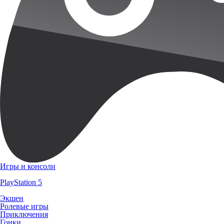
Игры и консоли
PlayStation 5
Экшен
Ролевые игры
Приключения
Гонки