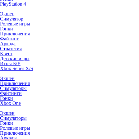
PlayStation 4
Экшен
Симулятор
Ролевые игры
Гонки
Приключения
Файтинг
Аркада
Стратегия
Квест
Детские игры
Игры Б/У
Xbox Series X/S
Экшен
Приключения
Симуляторы
Файтинги
Гонки
Xbox One
Экшен
Симуляторы
Гонки
Ролевые игры
Приключения
Аркады