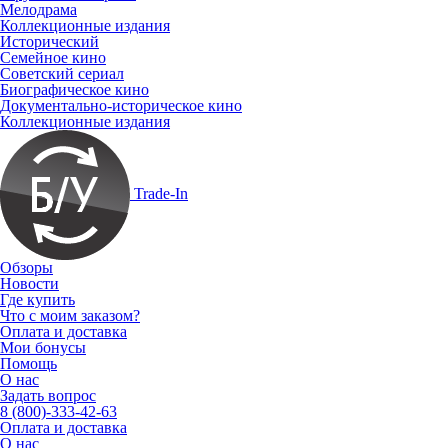
Мелодрама
Коллекционные издания
Исторический
Семейное кино
Советский сериал
Биографическое кино
Документально-историческое кино
Коллекционные издания
Trade-In
Обзоры
Новости
Где купить
Что с моим заказом?
Оплата и доставка
Мои бонусы
Помощь
О нас
Задать вопрос
8 (800)-333-42-63
Оплата и доставка
О нас