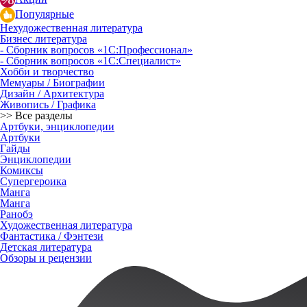
Популярные
Нехудожественная литература
Бизнес литература
- Сборник вопросов «1С:Профессионал»
- Сборник вопросов «1С:Специалист»
Хобби и творчество
Мемуары / Биографии
Дизайн / Архитектура
Живопись / Графика
>> Все разделы
Артбуки, энциклопедии
Артбуки
Гайды
Энциклопедии
Комиксы
Супергероика
Манга
Манга
Ранобэ
Художественная литература
Фантастика / Фэнтези
Детская литература
Обзоры и рецензии