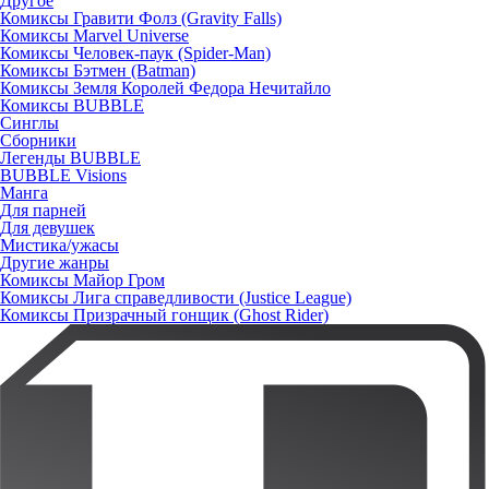
Другое
Комиксы Гравити Фолз (Gravity Falls)
Комиксы Marvel Universe
Комиксы Человек-паук (Spider-Man)
Комиксы Бэтмен (Batman)
Комиксы Земля Королей Федора Нечитайло
Комиксы BUBBLE
Синглы
Сборники
Легенды BUBBLE
BUBBLE Visions
Манга
Для парней
Для девушек
Мистика/ужасы
Другие жанры
Комиксы Майор Гром
Комиксы Лига справедливости (Justice League)
Комиксы Призрачный гонщик (Ghost Rider)