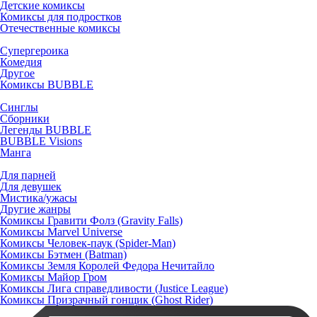
Детские комиксы
Комиксы для подростков
Отечественные комиксы
Супергероика
Комедия
Другое
Комиксы BUBBLE
Синглы
Сборники
Легенды BUBBLE
BUBBLE Visions
Манга
Для парней
Для девушек
Мистика/ужасы
Другие жанры
Комиксы Гравити Фолз (Gravity Falls)
Комиксы Marvel Universe
Комиксы Человек-паук (Spider-Man)
Комиксы Бэтмен (Batman)
Комиксы Земля Королей Федора Нечитайло
Комиксы Майор Гром
Комиксы Лига справедливости (Justice League)
Комиксы Призрачный гонщик (Ghost Rider)