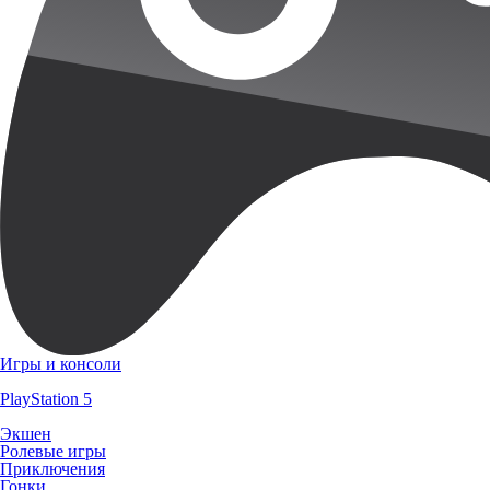
Игры и консоли
PlayStation 5
Экшен
Ролевые игры
Приключения
Гонки