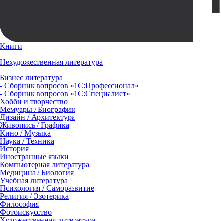
Книги
Нехудожественная литература
Бизнес литература
- Сборник вопросов «1С:Профессионал»
- Сборник вопросов «1С:Специалист»
Хобби и творчество
Мемуары / Биографии
Дизайн / Архитектура
Живопись / Графика
Кино / Музыка
Наука / Техника
История
Иностранные языки
Компьютерная литература
Медицина / Биология
Учебная литература
Психология / Саморазвитие
Религия / Эзотерика
Философия
Фотоискусство
Художественная литература