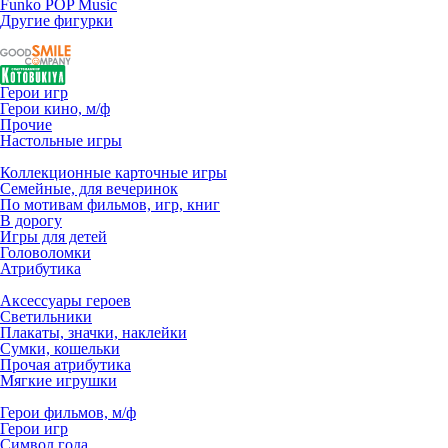
Funko POP Music
Другие фигурки
Герои игр
Герои кино, м/ф
Прочие
Настольные игры
Коллекционные карточные игры
Семейные, для вечеринок
По мотивам фильмов, игр, книг
В дорогу
Игры для детей
Головоломки
Атрибутика
Аксессуары героев
Светильники
Плакаты, значки, наклейки
Сумки, кошельки
Прочая атрибутика
Мягкие игрушки
Герои фильмов, м/ф
Герои игр
Символ года