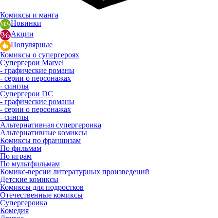
Комиксы и манга
Новинки
Акции
Популярные
Комиксы о супергероях
Супергерои Marvel
- графические романы
- серии о персонажах
- синглы
Супергерои DC
- графические романы
- серии о персонажах
- синглы
Альтернативная супергероика
Альтернативные комиксы
Комиксы по франшизам
По фильмам
По играм
По мультфильмам
Комикс-версии литературных произведений
Детские комиксы
Комиксы для подростков
Отечественные комиксы
Супергероика
Комедия