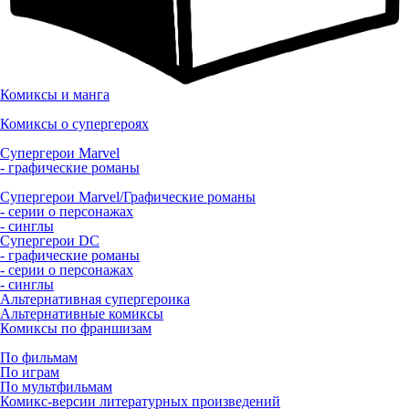
Комиксы и манга
Комиксы о супергероях
Супергерои Marvel
- графические романы
Супергерои Marvel/Графические романы
- серии о персонажах
- синглы
Супергерои DC
- графические романы
- серии о персонажах
- синглы
Альтернативная супергероика
Альтернативные комиксы
Комиксы по франшизам
По фильмам
По играм
По мультфильмам
Комикс-версии литературных произведений