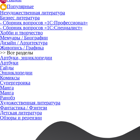
Популярные
Нехудожественная литература
Бизнес литература
- Сборник вопросов «1С:Профессионал»
- Сборник вопросов «1С:Специалист»
Хобби и творчество
Мемуары / Биографии
Дизайн / Архитектура
Живопись / Графика
>> Все разделы
Артбуки, энциклопедии
Артбуки
Гайды
Энциклопедии
Комиксы
Супергероика
Манга
Манга
Ранобэ
Художественная литература
Фантастика / Фэнтези
Детская литература
Обзоры и рецензии