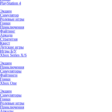
PlayStation 4
Экшен
Симулятор
Ролевые игры
Гонки
Приключения
Файтинг
Аркада
Стратегия
Квест
Детские игры
Игры Б/У
Xbox Series X/S
Экшен
Приключения
Симуляторы
Файтинги
Гонки
Xbox One
Экшен
Симуляторы
Гонки
Ролевые игры
Приключения
Аркады