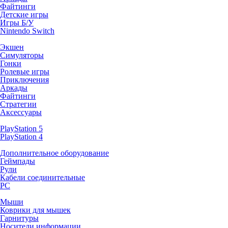
Файтинги
Детские игры
Игры Б/У
Nintendo Switch
Экшен
Симуляторы
Гонки
Ролевые игры
Приключения
Аркады
Файтинги
Стратегии
Аксессуары
PlayStation 5
PlayStation 4
Дополнительное оборудование
Геймпады
Рули
Кабели соединительные
PC
Мыши
Коврики для мышек
Гарнитуры
Носители информации