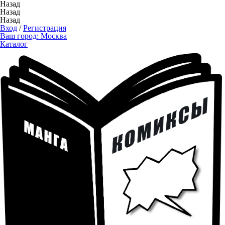
Назад
Назад
Назад
Вход
/
Регистрация
Ваш город:
Москва
Каталог