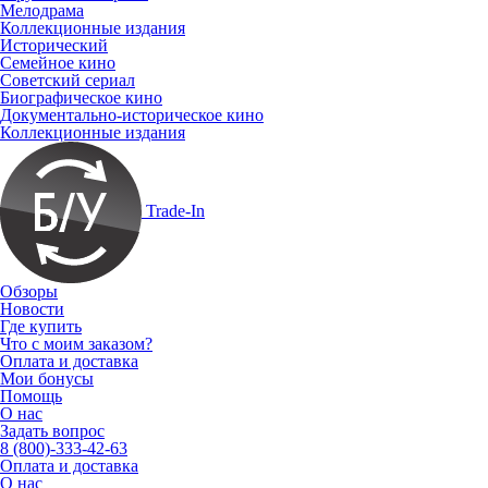
Мелодрама
Коллекционные издания
Исторический
Семейное кино
Советский сериал
Биографическое кино
Документально-историческое кино
Коллекционные издания
Trade-In
Обзоры
Новости
Где купить
Что с моим заказом?
Оплата и доставка
Мои бонусы
Помощь
О нас
Задать вопрос
8 (800)-333-42-63
Оплата и доставка
О нас