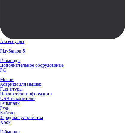
Аксессуары
PlayStation 5
Геймпады
Дополнительное оборудование
PC
Мыши
Коврики для мышек
Гарнитуры
Накопители информации
USB-накопители
Геймпады
Рули
Кабели
Зарядные устройства
Xbox
Геймпады