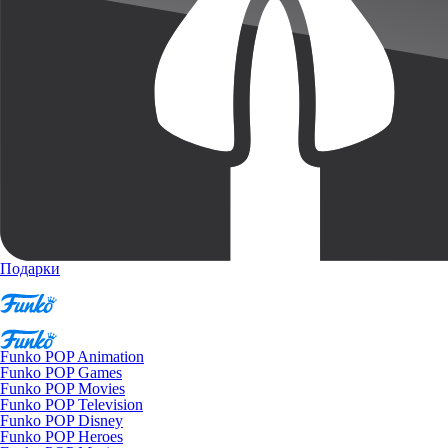
Подарки
Funko POP Animation
Funko POP Games
Funko POP Movies
Funko POP Television
Funko POP Disney
Funko POP Heroes