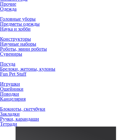
Прочие
Одежда
Головные уборы
Предметы одежды
Наука и хобби
Конструкторы
Научные наборы
Роботы, мини роботы
Сувениры
Посуда
Брелоки, жетоны, кулоны
Fun Pet Stuff
Игрушки
Ошейники
Поводки
Канцелярия
Блокноты, скетчбуки
Закладки
Ручки, карандаши
Тетради