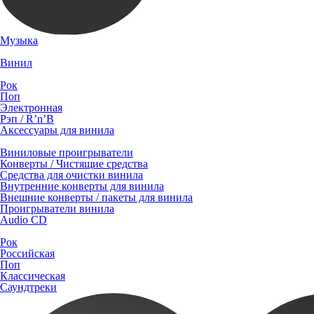
Музыка
Винил
Рок
Поп
Электронная
Рэп / R’n’B
Аксессуары для винила
Виниловые проигрыватели
Конверты / Чистящие средства
Средства для очистки винила
Внутренние конверты для винила
Внешние конверты / пакеты для винила
Проигрыватели винила
Audio CD
Рок
Российская
Поп
Классическая
Саундтреки