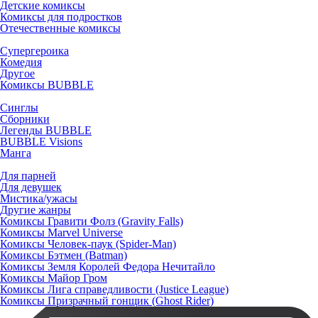
Детские комиксы
Комиксы для подростков
Отечественные комиксы
Супергероика
Комедия
Другое
Комиксы BUBBLE
Синглы
Сборники
Легенды BUBBLE
BUBBLE Visions
Манга
Для парней
Для девушек
Мистика/ужасы
Другие жанры
Комиксы Гравити Фолз (Gravity Falls)
Комиксы Marvel Universe
Комиксы Человек-паук (Spider-Man)
Комиксы Бэтмен (Batman)
Комиксы Земля Королей Федора Нечитайло
Комиксы Майор Гром
Комиксы Лига справедливости (Justice League)
Комиксы Призрачный гонщик (Ghost Rider)