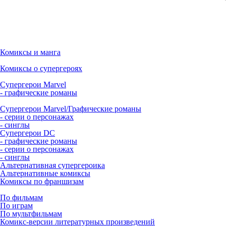
Комиксы и манга
Комиксы о супергероях
Супергерои Marvel
- графические романы
Супергерои Marvel/Графические романы
- серии о персонажах
- синглы
Супергерои DC
- графические романы
- серии о персонажах
- синглы
Альтернативная супергероика
Альтернативные комиксы
Комиксы по франшизам
По фильмам
По играм
По мультфильмам
Комикс-версии литературных произведений