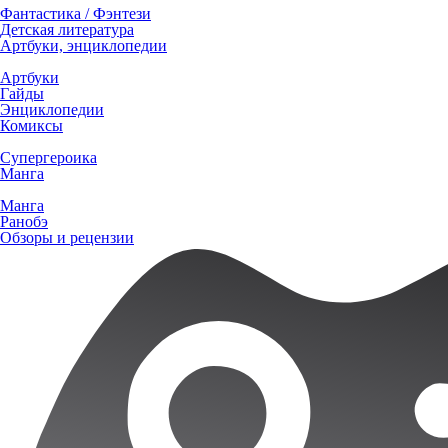
Фантастика / Фэнтези
Детская литература
Артбуки, энциклопедии
Артбуки
Гайды
Энциклопедии
Комиксы
Супергероика
Манга
Манга
Ранобэ
Обзоры и рецензии