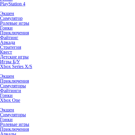
PlayStation 4
Экшен
Симулятор
Ролевые игры
Гонки
Приключения
Файтинг
Аркада
Стратегия
Квест
Детские игры
Игры Б/У
Xbox Series X/S
Экшен
Приключения
Симуляторы
Файтинги
Гонки
Xbox One
Экшен
Симуляторы
Гонки
Ролевые игры
Приключения
Аркады