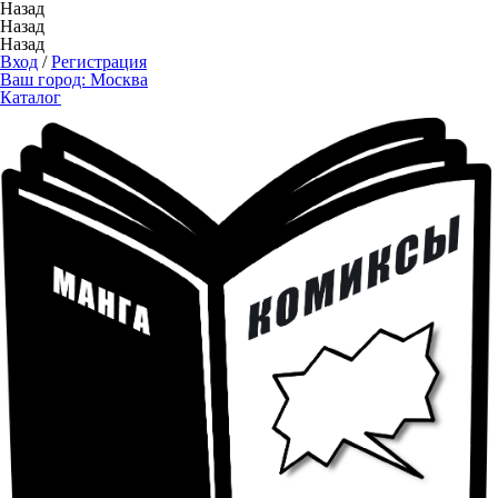
Назад
Назад
Назад
Вход
/
Регистрация
Ваш город:
Москва
Каталог