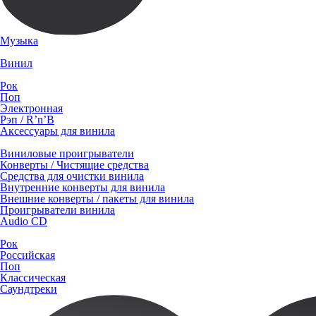
Музыка
Винил
Рок
Поп
Электронная
Рэп / R’n’B
Аксессуары для винила
Виниловые проигрыватели
Конверты / Чистящие средства
Средства для очистки винила
Внутренние конверты для винила
Внешние конверты / пакеты для винила
Проигрыватели винила
Audio CD
Рок
Российская
Поп
Классическая
Саундтреки