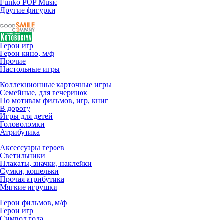
Funko POP Music
Другие фигурки
Герои игр
Герои кино, м/ф
Прочие
Настольные игры
Коллекционные карточные игры
Семейные, для вечеринок
По мотивам фильмов, игр, книг
В дорогу
Игры для детей
Головоломки
Атрибутика
Аксессуары героев
Светильники
Плакаты, значки, наклейки
Сумки, кошельки
Прочая атрибутика
Мягкие игрушки
Герои фильмов, м/ф
Герои игр
Символ года