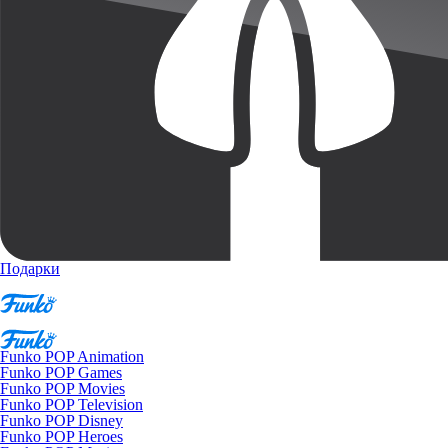
Подарки
Funko POP Animation
Funko POP Games
Funko POP Movies
Funko POP Television
Funko POP Disney
Funko POP Heroes