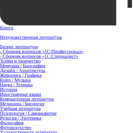
Книги
Нехудожественная литература
Бизнес литература
- Сборник вопросов «1С:Профессионал»
- Сборник вопросов «1С:Специалист»
Хобби и творчество
Мемуары / Биографии
Дизайн / Архитектура
Живопись / Графика
Кино / Музыка
Наука / Техника
История
Иностранные языки
Компьютерная литература
Медицина / Биология
Учебная литература
Психология / Саморазвитие
Религия / Эзотерика
Философия
Фотоискусство
Художественная литература