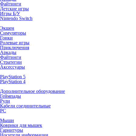
Файтинги
Детские игры
Игры Б/У
Nintendo Switch
Экшен
Симуляторы
Гонки
Ролевые игры
Приключения
Аркады
Файтинги
Стратегии
Аксессуары
PlayStation 5
PlayStation 4
Дополнительное оборудование
Геймпады
Рули
Кабели соединительные
PC
Мыши
Коврики для мышек
Гарнитуры
Носители информации