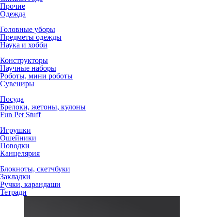
Прочие
Одежда
Головные уборы
Предметы одежды
Наука и хобби
Конструкторы
Научные наборы
Роботы, мини роботы
Сувениры
Посуда
Брелоки, жетоны, кулоны
Fun Pet Stuff
Игрушки
Ошейники
Поводки
Канцелярия
Блокноты, скетчбуки
Закладки
Ручки, карандаши
Тетради