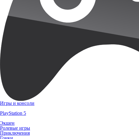
Игры и консоли
PlayStation 5
Экшен
Ролевые игры
Приключения
Гонки