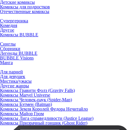
Детские комиксы
Комиксы для подростков
Отечественные комиксы
Супергероика
Комедия
Другое
Комиксы BUBBLE
Синглы
Сборники
Легенды BUBBLE
BUBBLE Visions
Манга
Для парней
Для девушек
Мистика/ужасы
Другие жанры
Комиксы Гравити Фолз (Gravity Falls)
Комиксы Marvel Universe
Комиксы Человек-паук (Spider-Man)
Комиксы Бэтмен (Batman)
Комиксы Земля Королей Федора Нечитайло
Комиксы Майор Гром
Комиксы Лига справедливости (Justice League)
Комиксы Призрачный гонщик (Ghost Rider)