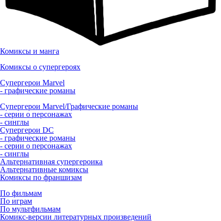
Комиксы и манга
Комиксы о супергероях
Супергерои Marvel
- графические романы
Супергерои Marvel/Графические романы
- серии о персонажах
- синглы
Супергерои DC
- графические романы
- серии о персонажах
- синглы
Альтернативная супергероика
Альтернативные комиксы
Комиксы по франшизам
По фильмам
По играм
По мультфильмам
Комикс-версии литературных произведений