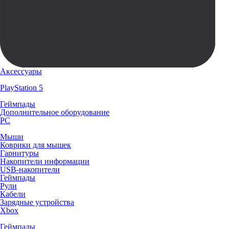
Аксессуары
PlayStation 5
Геймпады
Дополнительное оборудование
PC
Мыши
Коврики для мышек
Гарнитуры
Накопители информации
USB-накопители
Геймпады
Рули
Кабели
Зарядные устройства
Xbox
Геймпады