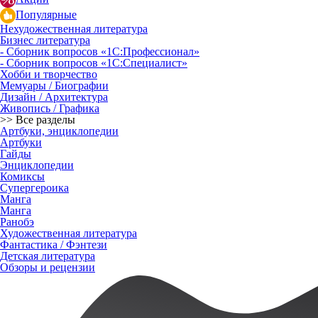
Популярные
Нехудожественная литература
Бизнес литература
- Сборник вопросов «1С:Профессионал»
- Сборник вопросов «1С:Специалист»
Хобби и творчество
Мемуары / Биографии
Дизайн / Архитектура
Живопись / Графика
>> Все разделы
Артбуки, энциклопедии
Артбуки
Гайды
Энциклопедии
Комиксы
Супергероика
Манга
Манга
Ранобэ
Художественная литература
Фантастика / Фэнтези
Детская литература
Обзоры и рецензии