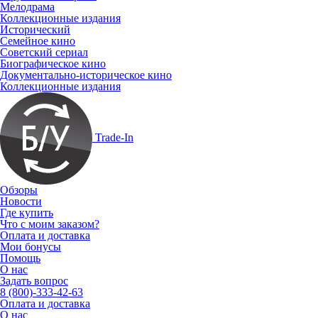
Мелодрама
Коллекционные издания
Исторический
Семейное кино
Советский сериал
Биографическое кино
Документально-историческое кино
Коллекционные издания
Trade-In
Обзоры
Новости
Где купить
Что с моим заказом?
Оплата и доставка
Мои бонусы
Помощь
О нас
Задать вопрос
8 (800)-333-42-63
Оплата и доставка
О нас