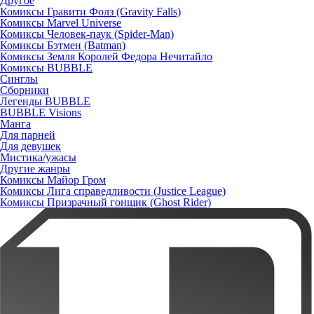
Другое
Комиксы Гравити Фолз (Gravity Falls)
Комиксы Marvel Universe
Комиксы Человек-паук (Spider-Man)
Комиксы Бэтмен (Batman)
Комиксы Земля Королей Федора Нечитайло
Комиксы BUBBLE
Синглы
Сборники
Легенды BUBBLE
BUBBLE Visions
Манга
Для парней
Для девушек
Мистика/ужасы
Другие жанры
Комиксы Майор Гром
Комиксы Лига справедливости (Justice League)
Комиксы Призрачный гонщик (Ghost Rider)