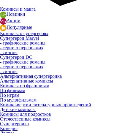
Комиксы и манга
Новинки
Акции
Популярные
Комиксы о супергероях
Супергерои Marvel
- графические романы
- серии о персонажах
- синглы
Супергерои DC
- графические романы
- серии о персонажах
- синглы
Альтернативная супергероика
Альтернативные комиксы
Комиксы по франшизам
По фильмам
По играм
По мультфильмам
Комикс-версии литературных произведений
Детские комиксы
Комиксы для подростков
Отечественные комиксы
Супергероика
Комедия