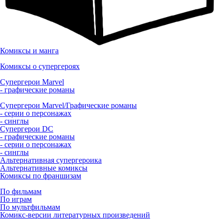
Комиксы и манга
Комиксы о супергероях
Супергерои Marvel
- графические романы
Супергерои Marvel/Графические романы
- серии о персонажах
- синглы
Супергерои DC
- графические романы
- серии о персонажах
- синглы
Альтернативная супергероика
Альтернативные комиксы
Комиксы по франшизам
По фильмам
По играм
По мультфильмам
Комикс-версии литературных произведений