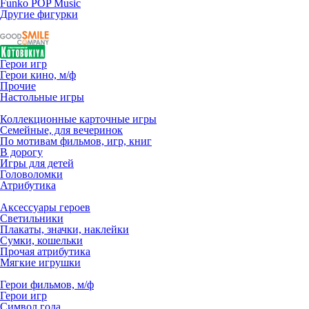
Funko POP Music
Другие фигурки
Герои игр
Герои кино, м/ф
Прочие
Настольные игры
Коллекционные карточные игры
Семейные, для вечеринок
По мотивам фильмов, игр, книг
В дорогу
Игры для детей
Головоломки
Атрибутика
Аксессуары героев
Светильники
Плакаты, значки, наклейки
Сумки, кошельки
Прочая атрибутика
Мягкие игрушки
Герои фильмов, м/ф
Герои игр
Символ года