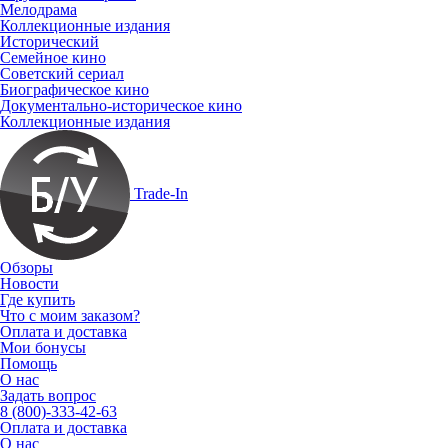
Мелодрама
Коллекционные издания
Исторический
Семейное кино
Советский сериал
Биографическое кино
Документально-историческое кино
Коллекционные издания
Trade-In
Обзоры
Новости
Где купить
Что с моим заказом?
Оплата и доставка
Мои бонусы
Помощь
О нас
Задать вопрос
8 (800)-333-42-63
Оплата и доставка
О нас