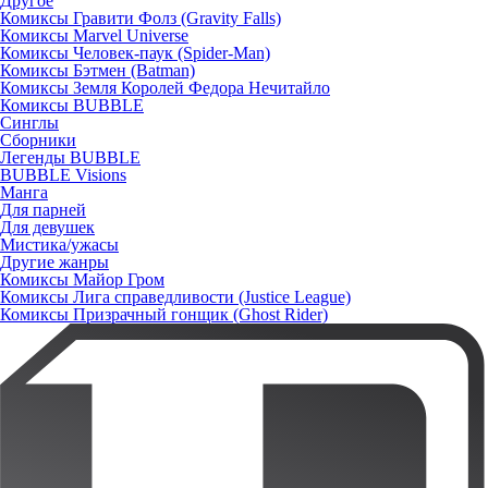
Другое
Комиксы Гравити Фолз (Gravity Falls)
Комиксы Marvel Universe
Комиксы Человек-паук (Spider-Man)
Комиксы Бэтмен (Batman)
Комиксы Земля Королей Федора Нечитайло
Комиксы BUBBLE
Синглы
Сборники
Легенды BUBBLE
BUBBLE Visions
Манга
Для парней
Для девушек
Мистика/ужасы
Другие жанры
Комиксы Майор Гром
Комиксы Лига справедливости (Justice League)
Комиксы Призрачный гонщик (Ghost Rider)