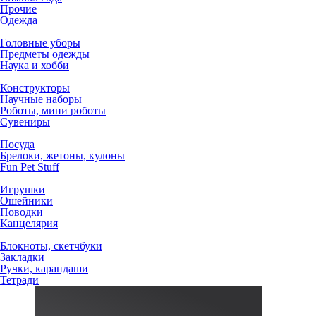
Прочие
Одежда
Головные уборы
Предметы одежды
Наука и хобби
Конструкторы
Научные наборы
Роботы, мини роботы
Сувениры
Посуда
Брелоки, жетоны, кулоны
Fun Pet Stuff
Игрушки
Ошейники
Поводки
Канцелярия
Блокноты, скетчбуки
Закладки
Ручки, карандаши
Тетради