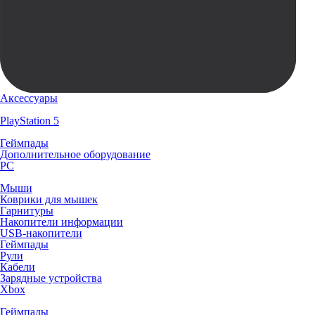
Аксессуары
PlayStation 5
Геймпады
Дополнительное оборудование
PC
Мыши
Коврики для мышек
Гарнитуры
Накопители информации
USB-накопители
Геймпады
Рули
Кабели
Зарядные устройства
Xbox
Геймпады