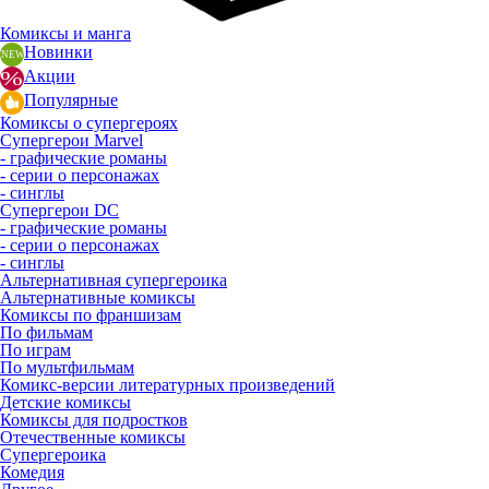
Комиксы и манга
Новинки
Акции
Популярные
Комиксы о супергероях
Супергерои Marvel
- графические романы
- серии о персонажах
- синглы
Супергерои DC
- графические романы
- серии о персонажах
- синглы
Альтернативная супергероика
Альтернативные комиксы
Комиксы по франшизам
По фильмам
По играм
По мультфильмам
Комикс-версии литературных произведений
Детские комиксы
Комиксы для подростков
Отечественные комиксы
Супергероика
Комедия