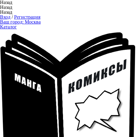
Назад
Назад
Назад
Вход
/
Регистрация
Ваш город:
Москва
Каталог