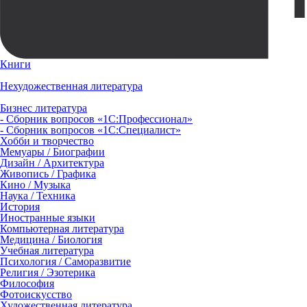
Книги
Нехудожественная литература
Бизнес литература
- Сборник вопросов «1С:Профессионал»
- Сборник вопросов «1С:Специалист»
Хобби и творчество
Мемуары / Биографии
Дизайн / Архитектура
Живопись / Графика
Кино / Музыка
Наука / Техника
История
Иностранные языки
Компьютерная литература
Медицина / Биология
Учебная литература
Психология / Саморазвитие
Религия / Эзотерика
Философия
Фотоискусство
Художественная литература