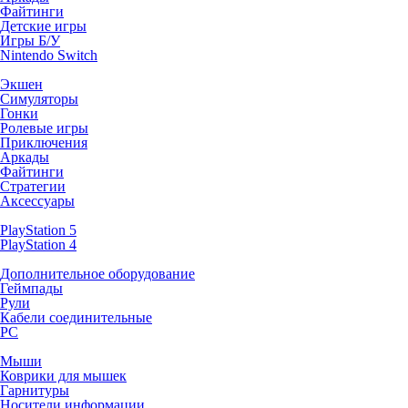
Файтинги
Детские игры
Игры Б/У
Nintendo Switch
Экшен
Симуляторы
Гонки
Ролевые игры
Приключения
Аркады
Файтинги
Стратегии
Аксессуары
PlayStation 5
PlayStation 4
Дополнительное оборудование
Геймпады
Рули
Кабели соединительные
PC
Мыши
Коврики для мышек
Гарнитуры
Носители информации