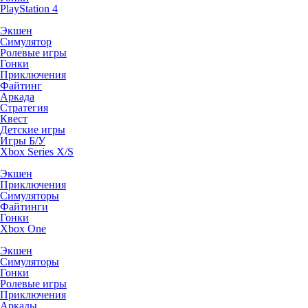
PlayStation 4
Экшен
Симулятор
Ролевые игры
Гонки
Приключения
Файтинг
Аркада
Стратегия
Квест
Детские игры
Игры Б/У
Xbox Series X/S
Экшен
Приключения
Симуляторы
Файтинги
Гонки
Xbox One
Экшен
Симуляторы
Гонки
Ролевые игры
Приключения
Аркады