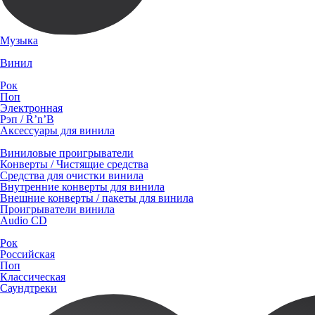
Музыка
Винил
Рок
Поп
Электронная
Рэп / R’n’B
Аксессуары для винила
Виниловые проигрыватели
Конверты / Чистящие средства
Средства для очистки винила
Внутренние конверты для винила
Внешние конверты / пакеты для винила
Проигрыватели винила
Audio CD
Рок
Российская
Поп
Классическая
Саундтреки