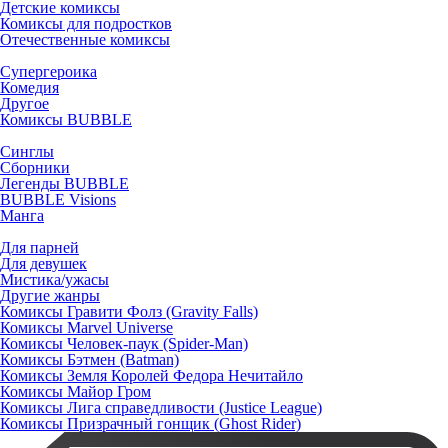
Детские комиксы
Комиксы для подростков
Отечественные комиксы
Супергероика
Комедия
Другое
Комиксы BUBBLE
Синглы
Сборники
Легенды BUBBLE
BUBBLE Visions
Манга
Для парней
Для девушек
Мистика/ужасы
Другие жанры
Комиксы Гравити Фолз (Gravity Falls)
Комиксы Marvel Universe
Комиксы Человек-паук (Spider-Man)
Комиксы Бэтмен (Batman)
Комиксы Земля Королей Федора Нечитайло
Комиксы Майор Гром
Комиксы Лига справедливости (Justice League)
Комиксы Призрачный гонщик (Ghost Rider)