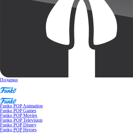
Подарки
Funko POP Animation
Funko POP Games
Funko POP Movies
Funko POP Television
Funko POP Disney
Funko POP Heroes