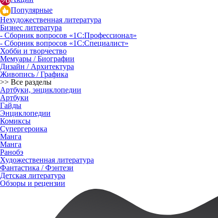
Популярные
Нехудожественная литература
Бизнес литература
- Сборник вопросов «1С:Профессионал»
- Сборник вопросов «1С:Специалист»
Хобби и творчество
Мемуары / Биографии
Дизайн / Архитектура
Живопись / Графика
>> Все разделы
Артбуки, энциклопедии
Артбуки
Гайды
Энциклопедии
Комиксы
Супергероика
Манга
Манга
Ранобэ
Художественная литература
Фантастика / Фэнтези
Детская литература
Обзоры и рецензии