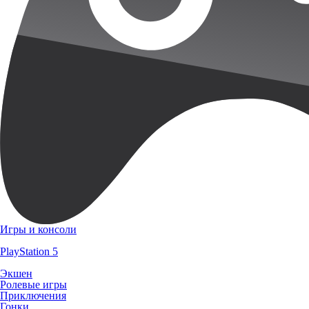
Игры и консоли
PlayStation 5
Экшен
Ролевые игры
Приключения
Гонки