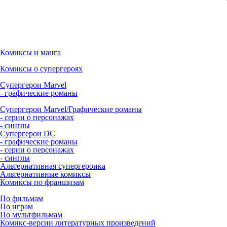
Комиксы и манга
Комиксы о супергероях
Супергерои Marvel
- графические романы
Супергерои Marvel/Графические романы
- серии о персонажах
- синглы
Супергерои DC
- графические романы
- серии о персонажах
- синглы
Альтернативная супергероика
Альтернативные комиксы
Комиксы по франшизам
По фильмам
По играм
По мультфильмам
Комикс-версии литературных произведений