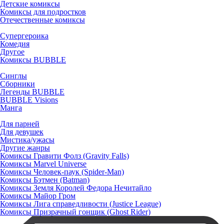
Детские комиксы
Комиксы для подростков
Отечественные комиксы
Супергероика
Комедия
Другое
Комиксы BUBBLE
Синглы
Сборники
Легенды BUBBLE
BUBBLE Visions
Манга
Для парней
Для девушек
Мистика/ужасы
Другие жанры
Комиксы Гравити Фолз (Gravity Falls)
Комиксы Marvel Universe
Комиксы Человек-паук (Spider-Man)
Комиксы Бэтмен (Batman)
Комиксы Земля Королей Федора Нечитайло
Комиксы Майор Гром
Комиксы Лига справедливости (Justice League)
Комиксы Призрачный гонщик (Ghost Rider)