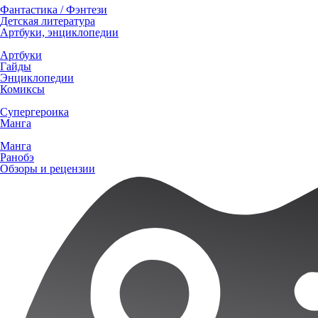
Фантастика / Фэнтези
Детская литература
Артбуки, энциклопедии
Артбуки
Гайды
Энциклопедии
Комиксы
Супергероика
Манга
Манга
Ранобэ
Обзоры и рецензии